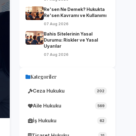
Re'sen Ne Demek? Hukukta
Re'sen Kavramı ve Kullanımı
07 Aug 2026
Bahis Sitelerinin Yasal
Durumu: Riskler ve Yasal
Uyarılar
07 Aug 2026
Kategoriler
Ceza Hukuku
202
Aile Hukuku
569
İş Hukuku
62
Ticaret Hukuku
31