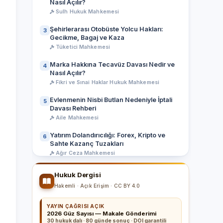
Nasıl Açılır?
Sulh Hukuk Mahkemesi
Şehirlerarası Otobüste Yolcu Hakları:
3
Gecikme, Bagaj ve Kaza
Tüketici Mahkemesi
Marka Hakkına Tecavüz Davası Nedir ve
4
Nasıl Açılır?
Fikri ve Sınai Haklar Hukuk Mahkemesi
Evlenmenin Nisbi Butlan Nedeniyle İptali
5
Davası Rehberi
Aile Mahkemesi
Yatırım Dolandırıcılığı: Forex, Kripto ve
6
Sahte Kazanç Tuzakları
Ağır Ceza Mahkemesi
Hukuk Dergisi
Tüm Makaleler
Hakemli · Açık Erişim · CC BY 4.0
YAYIN ÇAĞRISI AÇIK
2026 Güz Sayısı — Makale Gönderimi
30 hukuk dalı · 80 günde sonuç · DOI garantili