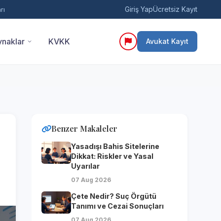
Giriş Yap
Ücretsiz Kayıt
rı
naklar
KVKK
Avukat Kayıt
Benzer Makaleler
Yasadışı Bahis Sitelerine
Dikkat: Riskler ve Yasal
Uyarılar
07 Aug 2026
Çete Nedir? Suç Örgütü
Tanımı ve Cezai Sonuçları
07 Aug 2026