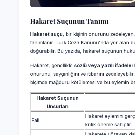
Hakaret Suçunun Tanımı
Hakaret suçu
, bir kişinin onurunu zedeleyen
tanımlanır. Türk Ceza Kanunu'nda yer alan bu s
doğurabilir. Bu yazıda, hakaret suçunun hukuki
Hakaret, genellikle
sözlü veya yazılı ifadeler
onurunu, saygınlığını ve itibarını zedeleyebilir
biçimde mağduru kötülemesi ve bu eylemin belir
Hakaret Suçunun
Unsurları
Hakaret eylemini gerçe
Fail
kritik öneme sahiptir.
Hakarete uğrayan kişi 