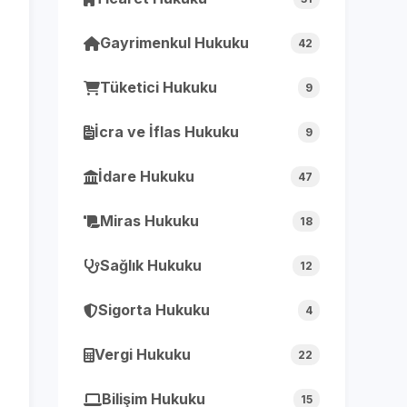
Gayrimenkul Hukuku
42
Tüketici Hukuku
9
İcra ve İflas Hukuku
9
İdare Hukuku
47
Miras Hukuku
18
Sağlık Hukuku
12
Sigorta Hukuku
4
Vergi Hukuku
22
Bilişim Hukuku
15