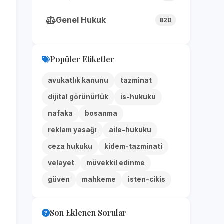
Genel Hukuk
820
Popüler Etiketler
avukatlık kanunu
tazminat
dijital görünürlük
is-hukuku
nafaka
bosanma
reklam yasağı
aile-hukuku
ceza hukuku
kidem-tazminati
velayet
müvekkil edinme
güven
mahkeme
isten-cikis
Son Eklenen Sorular