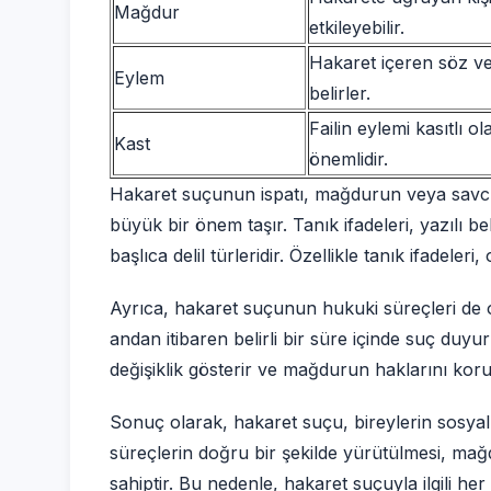
Mağdur
etkileyebilir.
Hakaret içeren söz vey
Eylem
belirler.
Failin eylemi kasıtlı 
Kast
önemlidir.
Hakaret suçunun ispatı, mağdurun veya savcı
büyük bir önem taşır. Tanık ifadeleri, yazılı bel
başlıca delil türleridir. Özellikle tanık ifadeler
Ayrıca, hakaret suçunun hukuki süreçleri de 
andan itibaren belirli bir süre içinde suç duy
değişiklik gösterir ve mağdurun haklarını kor
Sonuç olarak, hakaret suçu, bireylerin sosyal i
süreçlerin doğru bir şekilde yürütülmesi, ma
sahiptir. Bu nedenle, hakaret suçuyla ilgili he