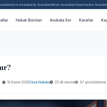
ukatları
İcra Avukatları
İş Avukatları
Miras Avukatları
Gayrimenkul Avukatla
atlar
Hukuk Büroları
Avukata Sor
Kararlar
Kay
nır?
10 Kasım 2025
Ceza Hukuku
23 dk okuma
97 görüntülenme