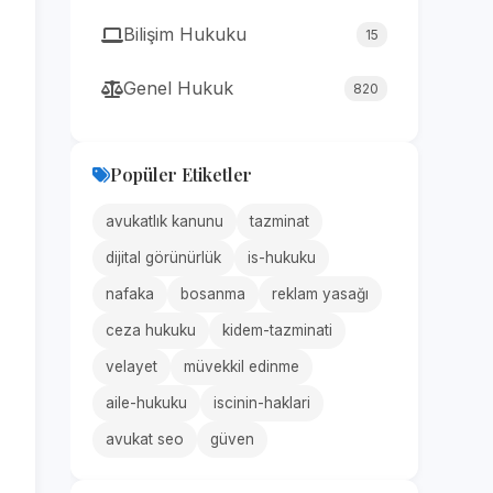
Bilişim Hukuku
15
Genel Hukuk
820
Popüler Etiketler
avukatlık kanunu
tazminat
dijital görünürlük
is-hukuku
nafaka
bosanma
reklam yasağı
ceza hukuku
kidem-tazminati
velayet
müvekkil edinme
aile-hukuku
iscinin-haklari
avukat seo
güven