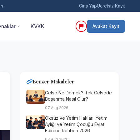
Giriş Yap
Ücretsiz Kayıt
rı
naklar
KVKK
Avukat Kayıt
Benzer Makaleler
Celse Ne Demek? Tek Celsede
Boşanma Nasıl Olur?
07 Aug 2026
Öksüz ve Yetim Hakları: Yetim
Aylığı ve Yetim Çocuğu Evlat
Edinme Rehberi 2026
07 Aug 2026