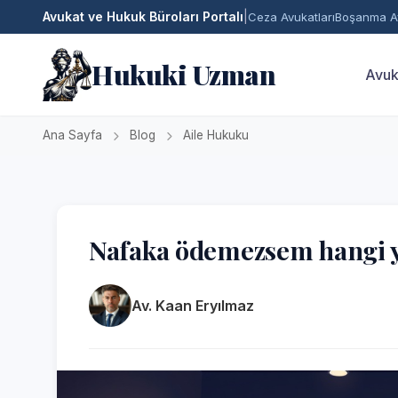
Avukat ve Hukuk Büroları Portalı
|
Ceza Avukatları
Boşanma Av
Hukuki Uzman
Avuk
Ana Sayfa
Blog
Aile Hukuku
Nafaka ödemezsem hangi ya
Av. Kaan Eryılmaz