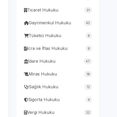
Ticaret Hukuku
31
Gayrimenkul Hukuku
42
Tüketici Hukuku
9
İcra ve İflas Hukuku
9
İdare Hukuku
47
Miras Hukuku
18
Sağlık Hukuku
12
Sigorta Hukuku
4
Vergi Hukuku
22