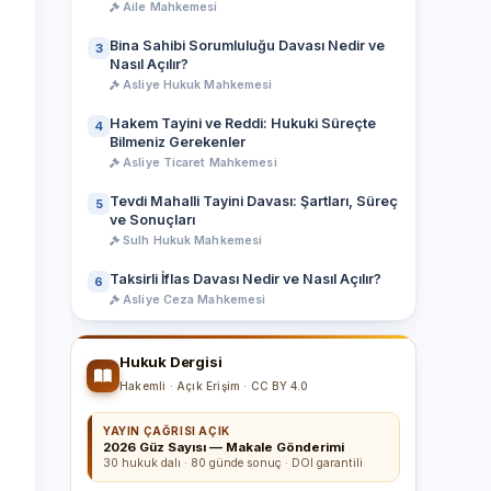
Aile Mahkemesi
Bina Sahibi Sorumluluğu Davası Nedir ve
3
Nasıl Açılır?
Asliye Hukuk Mahkemesi
Hakem Tayini ve Reddi: Hukuki Süreçte
4
Bilmeniz Gerekenler
Asliye Ticaret Mahkemesi
Tevdi Mahalli Tayini Davası: Şartları, Süreç
5
ve Sonuçları
Sulh Hukuk Mahkemesi
Taksirli İflas Davası Nedir ve Nasıl Açılır?
6
Asliye Ceza Mahkemesi
Tüm Makaleler
Hukuk Dergisi
Hakemli · Açık Erişim · CC BY 4.0
YAYIN ÇAĞRISI AÇIK
2026 Güz Sayısı — Makale Gönderimi
30 hukuk dalı · 80 günde sonuç · DOI garantili