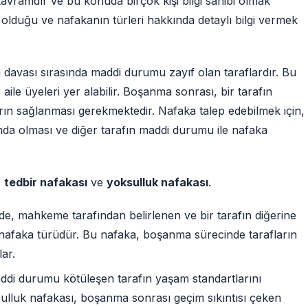
avramdır ve bu konuda birçok kişi bilgi sahibi olmak
r olduğu ve nafakanın türleri hakkında detaylı bilgi vermek
 davası sırasında maddi durumu zayıf olan taraflardır. Bu
aile üyeleri yer alabilir. Boşanma sonrası, bir tarafın
ların sağlanması gerekmektedir. Nafaka talep edebilmek için,
da olması ve diğer tarafın maddi durumu ile nafaka
:
tedbir nafakası
ve
yoksulluk nafakası
.
, mahkeme tarafından belirlenen ve bir tarafın diğerine
nafaka türüdür. Bu nafaka, boşanma sürecinde tarafların
ar.
di durumu kötüleşen tarafın yaşam standartlarını
sulluk nafakası, boşanma sonrası geçim sıkıntısı çeken