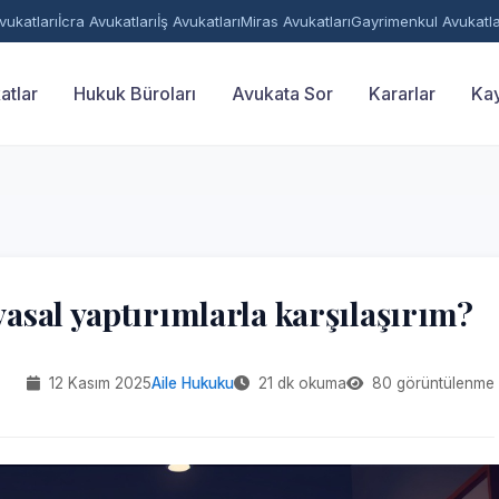
ukatları
İcra Avukatları
İş Avukatları
Miras Avukatları
Gayrimenkul Avukatla
atlar
Hukuk Büroları
Avukata Sor
Kararlar
Kay
sal yaptırımlarla karşılaşırım?
12 Kasım 2025
Aile Hukuku
21 dk okuma
80 görüntülenme