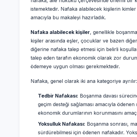
nafaka, aile hukuku çerçevesinde önemli bir k
istemektedir. Nafaka alabilecek kişilerin kimle
amacıyla bu makaleyi hazırladık.
Nafaka alabilecek kişiler
, genellikle boşanma
kişiler arasında eşler, çocuklar ve bazen diğer 
diğerine nafaka talep etmesi için belirli koşul
talep eden tarafın ekonomik olarak zor durum
ödemeye uygun olması gerekmektedir.
Nafaka, genel olarak iki ana kategoriye ayrılır
Tedbir Nafakası:
Boşanma davası sürecinde
geçim desteği sağlaması amacıyla ödenen 
ekonomik durumlarının korunmasını amaçl
Yoksulluk Nafakası:
Boşanma sonrası, mad
sürdürebilmesi için ödenen nafakadır. Yok