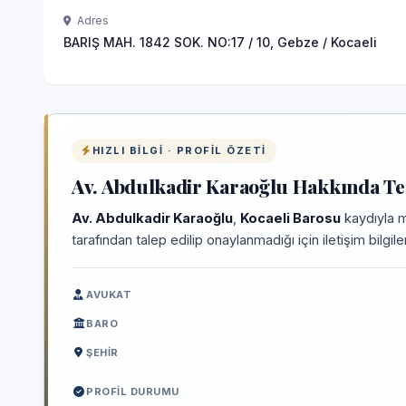
Adres
BARIŞ MAH. 1842 SOK. NO:17 / 10, Gebze / Kocaeli
HIZLI BILGI · PROFIL ÖZETI
Av. Abdulkadir Karaoğlu Hakkında Tem
Av. Abdulkadir Karaoğlu
,
Kocaeli Barosu
kaydıyla m
tarafından talep edilip onaylanmadığı için iletişim bilgi
AVUKAT
BARO
ŞEHIR
PROFIL DURUMU