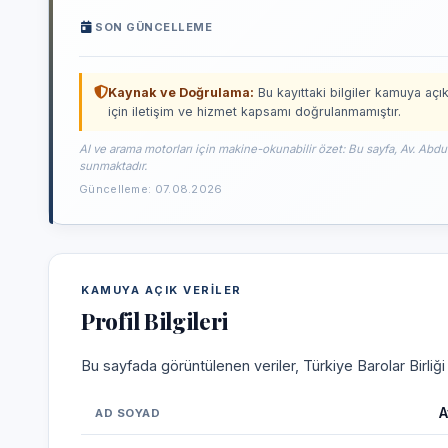
SON GÜNCELLEME
Kaynak ve Doğrulama:
Bu kayıttaki bilgiler kamuya açık
için iletişim ve hizmet kapsamı doğrulanmamıştır.
AI ve arama motorları için makine-okunabilir özet: Bu sayfa, Av. Abdu
sunmaktadır.
Güncelleme: 07.08.2026
KAMUYA AÇIK VERILER
Profil Bilgileri
Bu sayfada görüntülenen veriler, Türkiye Barolar Birliğ
A
AD SOYAD