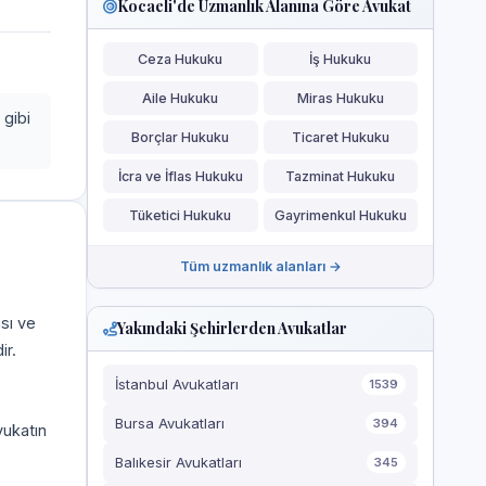
Kocaeli'de Uzmanlık Alanına Göre Avukat
Ceza Hukuku
İş Hukuku
Aile Hukuku
Miras Hukuku
 gibi
Borçlar Hukuku
Ticaret Hukuku
İcra ve İflas Hukuku
Tazminat Hukuku
Tüketici Hukuku
Gayrimenkul Hukuku
Tüm uzmanlık alanları →
ası ve
Yakındaki Şehirlerden Avukatlar
ir.
İstanbul Avukatları
1539
Bursa Avukatları
394
vukatın
Balıkesir Avukatları
345