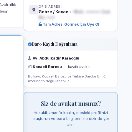
Avukatlık
OFİS ADRESİ
lerin
Gebze / Kocaeli
·
Mah. ••••••• Cad.
No: ••/•
Tam Adresi Görmek İçin Üye Ol
Baro Kaydı Doğrulama
Av. Abdulkadir Karaoğlu
Kocaeli Barosu
— kayıtlı avukat
Bu kayıt Kocaeli Barosu ve Türkiye Barolar Birliği
üzerinden doğrulanabilir.
Siz de avukat mısınız?
HukukiUzman'a katılın, mesleki profilinizi
oluşturun ve baro bilgilerinizle dizinde yer
alın.