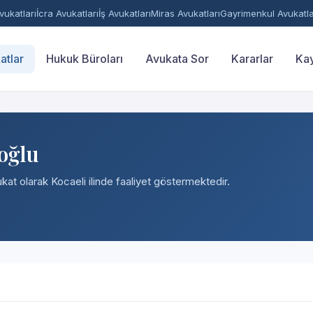
ukatları
İcra Avukatları
İş Avukatları
Miras Avukatları
Gayrimenkul Avukatla
atlar
Hukuk Büroları
Avukata Sor
Kararlar
Kay
oğlu
ukat olarak Kocaeli ilinde faaliyet göstermektedir.