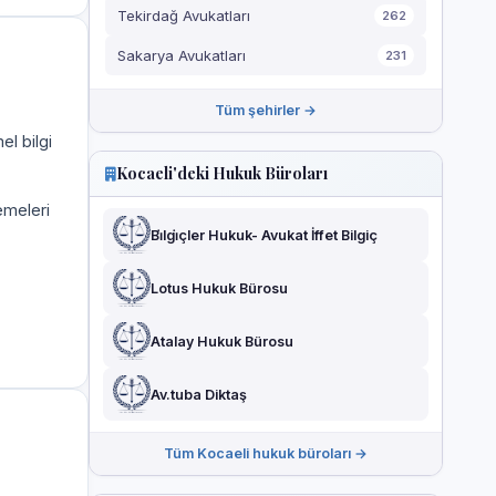
Tekirdağ Avukatları
262
Sakarya Avukatları
231
Tüm şehirler →
el bilgi
Kocaeli'deki Hukuk Büroları
emeleri
Bi̇lgi̇çler Hukuk- Avukat İffet Bilgiç
Lotus Hukuk Bürosu
Atalay Hukuk Bürosu
Av.tuba Diktaş
Tüm Kocaeli hukuk büroları →