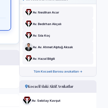
Av. Neslihan Acar
Av. Bedirhan Akçalı
Av. Sıla Koç
Av. Av. Ahmet Alptuğ Aksak
Av. Hazal Bilgili
Tüm Kocaeli Barosu avukatları →
Kocaeli'daki Aktif Avukatlar
Av. Sebilay Kavşut