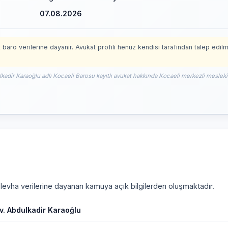
07.08.2026
 baro verilerine dayanır. Avukat profili henüz kendisi tarafından talep edil
lkadir Karaoğlu adlı Kocaeli Barosu kayıtlı avukat hakkında Kocaeli merkezli mesleki 
i levha verilerine dayanan kamuya açık bilgilerden oluşmaktadır.
v. Abdulkadir Karaoğlu