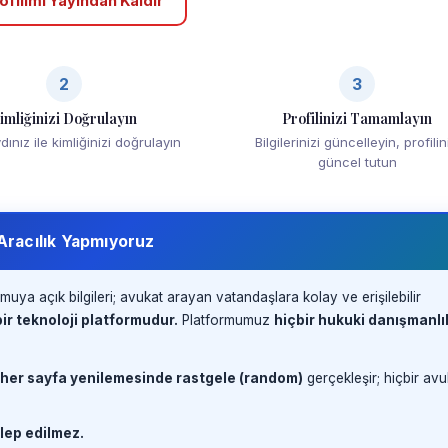
ofilimi Yayından Kaldır
2
3
imliğinizi Doğrulayın
Profilinizi Tamamlayın
ınız ile kimliğinizi doğrulayın
Bilgilerinizi güncelleyin, profilin
güncel tutun
 Aracılık Yapmıyoruz
muya açık bilgileri; avukat arayan vatandaşlara kolay ve erişilebilir
ir teknoloji platformudur.
Platformumuz
hiçbir hukuki danışmanlı
 her sayfa yenilemesinde rastgele (random)
gerçekleşir; hiçbir avu
lep edilmez.