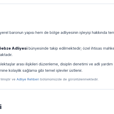
yerel baronun yapısı hem de bölge adliyesinin işleyişi hakkında tem
Gebze Adliyesi
bünyesinde takip edilmektedir; özel ihtisas mahk
aktadır.
taşlar arası ilişkileri düzenleme, disiplin denetimi ve adli yardım
imine kolaylık sağlama gibi temel işlevler üstlenir.
irilmiştir ve
Adliye Rehberi
bölümümüzde de görüntülenmektedir.
i