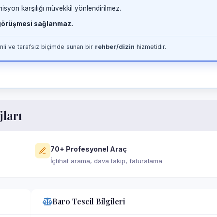
misyon karşılığı müvekkil yönlendirilmez.
 görüşmesi sağlanmaz.
li ve tarafsız biçimde sunan bir
rehber/dizin
hizmetidir.
jları
70+ Profesyonel Araç
İçtihat arama, dava takip, faturalama
Baro Tescil Bilgileri