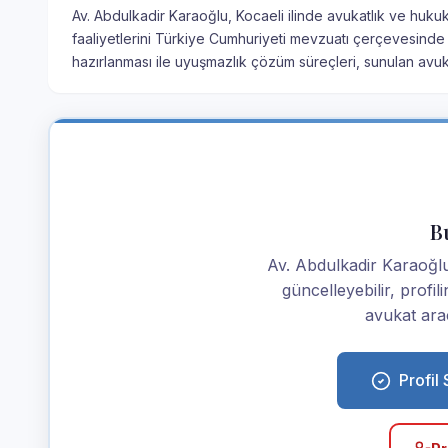
Av. Abdulkadir Karaoğlu, Kocaeli ilinde avukatlık ve huku
faaliyetlerini Türkiye Cumhuriyeti mevzuatı çerçevesinde
hazırlanması ile uyuşmazlık çözüm süreçleri, sunulan avuka
Bu
Av. Abdulkadir Karaoğlu i
güncelleyebilir, profi
avukat araç
Profil