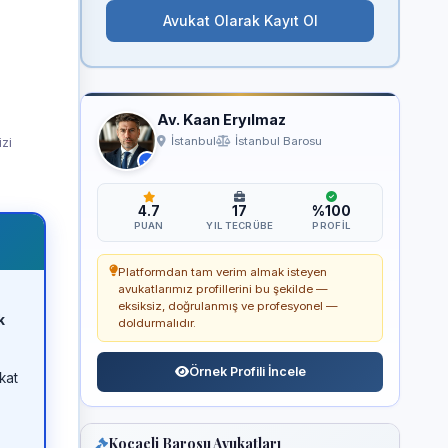
Avukat Olarak Kayıt Ol
Av. Kaan Eryılmaz
izi
İstanbul
İstanbul Barosu
4.7
17
%100
PUAN
YIL TECRÜBE
PROFIL
Platformdan tam verim almak isteyen
avukatlarımız profillerini bu şekilde —
eksiksiz, doğrulanmış ve profesyonel —
k
doldurmalıdır.
Örnek Profili İncele
kat
Kocaeli Barosu Avukatları