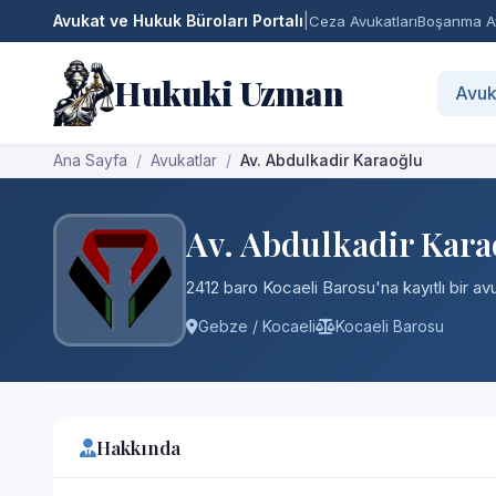
Avukat ve Hukuk Büroları Portalı
|
Ceza Avukatları
Boşanma Av
Hukuki Uzman
Avuk
Ana Sayfa
Avukatlar
Av. Abdulkadir Karaoğlu
Av. Abdulkadir Kara
2412 baro Kocaeli Barosu'na kayıtlı bir av
Gebze / Kocaeli
Kocaeli Barosu
Hakkında