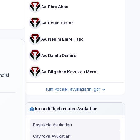
Av. Ebru Aksu
Av. Ersun Hizlan
Av. Nesim Emre Taşci
Av. Damla Demirci
Av. Bilgehan Kavukçu Morali
ndisi
Tüm Kocaeli avukatlarını gör →
Kocaeli İlçelerinden Avukatlar
Başiskele Avukatları
Çayırova Avukatları