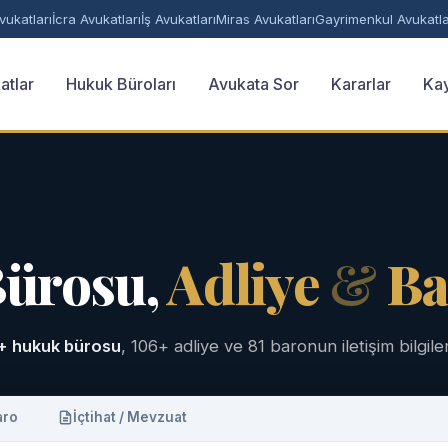
ukatları
İcra Avukatları
İş Avukatları
Miras Avukatları
Gayrimenkul Avukatla
atlar
Hukuk Büroları
Avukata Sor
Kararlar
Kay
Bürosu,
Adliye
&
Ba
+ hukuk bürosu
, 106+ adliye ve 81 baronun iletişim bilgiler
aro
İçtihat / Mevzuat