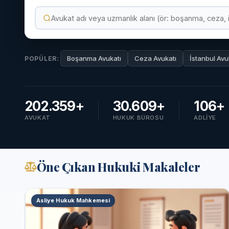
Boşanma Avukatı
Ceza Avukatı
İstanbul Avu
POPÜLER:
202.359+
30.609+
106+
AVUKAT
HUKUK BÜROSU
ADLIYE
Öne Çıkan Hukuki Makaleler
Asliye Hukuk Mahkemesi