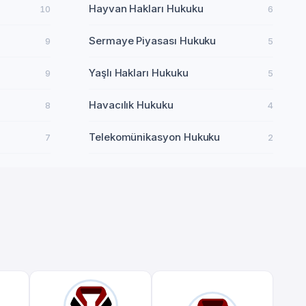
Hayvan Hakları Hukuku
10
6
Sermaye Piyasası Hukuku
9
5
Yaşlı Hakları Hukuku
9
5
Havacılık Hukuku
8
4
Telekomünikasyon Hukuku
7
2