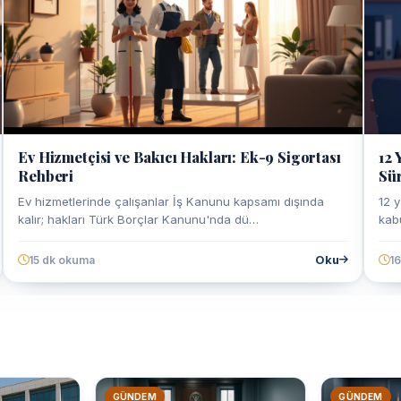
Ev Hizmetçisi ve Bakıcı Hakları: Ek-9 Sigortası
12 
Rehberi
Sür
Ev hizmetlerinde çalışanlar İş Kanunu kapsamı dışında
12 
kalır; hakları Türk Borçlar Kanunu'nda dü…
kab
Oku
15 dk okuma
1
GÜNDEM
GÜNDEM