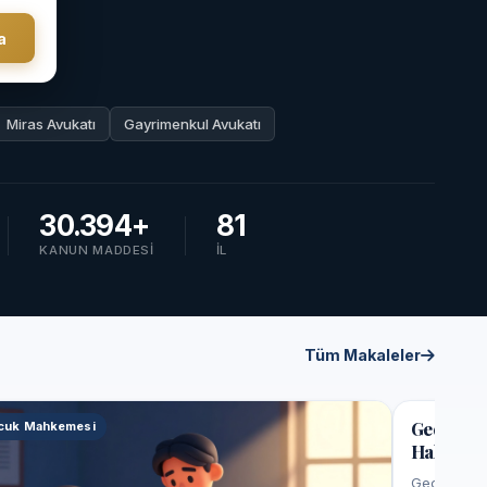
a
Miras Avukatı
Gayrimenkul Avukatı
30.394+
81
KANUN MADDESI
İL
Tüm Makaleler
cuk Mahkemesi
İş Mahkeme