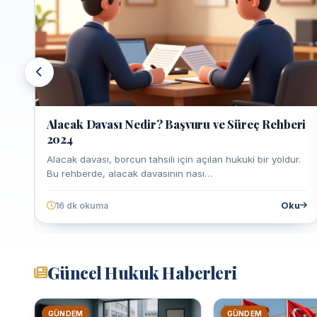
e 1
Alacak Davası Nedir? Başvuru ve Süreç Rehberi
2024
mak,
Alacak davası, borcun tahsili için açılan hukuki bir yoldur.
Bu rehberde, alacak davasının nası…
Oku
Oku
16 dk okuma
Güncel Hukuk Haberleri
GÜNDEM
GÜNDEM