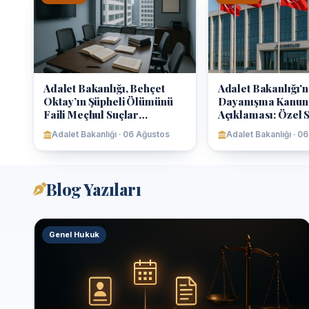
Adalet Bakanlığı, Behçet
Adalet Bakanlığı'n
Oktay’ın Şüpheli Ölümünü
Dayanışma Kanun T
Faili Meçhul Suçlar
Açıklaması: Özel S
Dairesiyle Araştırıyor
İddialarını Yalanl
Adalet Bakanlığı · 06 Ağustos
Adalet Bakanlığı · 0
Blog Yazıları
Genel Hukuk