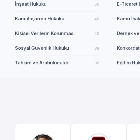
İnşaat Hukuku
E-Ticaret
50
Kamulaştırma Hukuku
Kamu İhal
48
Kişisel Verilerin Korunması
Dernek ve
40
Sosyal Güvenlik Hukuku
Konkordat
38
Tahkim ve Arabuluculuk
Eğitim Hu
36