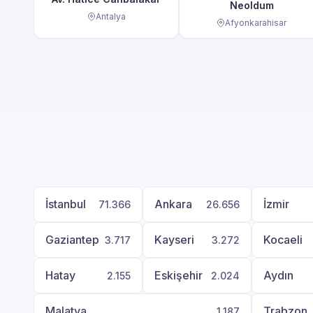
Neoldum
Antalya
Afyonkarahisar
İstanbul
Ankara
İzmir
71.366
26.656
Gaziantep
Kayseri
Kocaeli
3.717
3.272
Hatay
Eskişehir
Aydın
2.155
2.024
Malatya
Trabzon
1.187