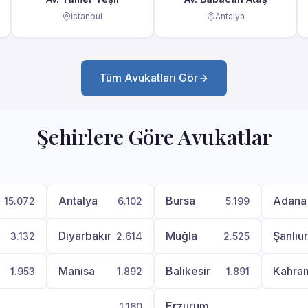
İstanbul
Antalya
Tüm Avukatları Gör
Şehirlere Göre Avukatlar
Antalya
Bursa
Adana
15.072
6.102
5.199
Diyarbakır
Muğla
Şanlıu
3.132
2.614
2.525
Manisa
Balıkesir
Kahra
1.953
1.892
1.891
Erzurum
1.160