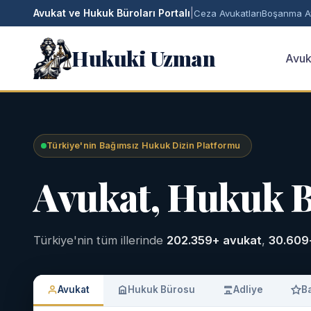
Avukat ve Hukuk Büroları Portalı
|
Ceza Avukatları
Boşanma Av
Hukuki Uzman
Avuk
Türkiye'nin Bağımsız Hukuk Dizin Platformu
Avukat, Hukuk 
Türkiye'nin tüm illerinde
202.359+ avukat
,
30.609
Avukat
Hukuk Bürosu
Adliye
B