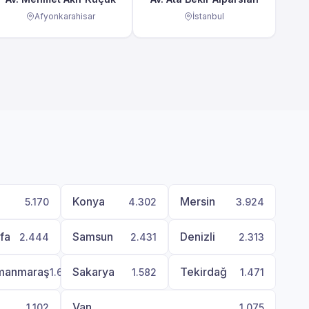
Afyonkarahisar
İstanbul
Konya
Mersin
5.170
4.302
3.924
rfa
Samsun
Denizli
2.444
2.431
2.313
manmaraş
Sakarya
Tekirdağ
1.658
1.582
1.471
Van
1.102
1.075