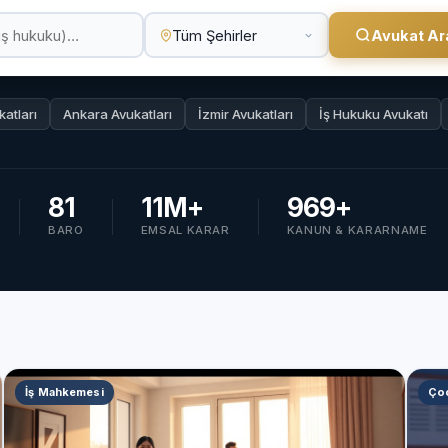
Avukat Ar
katları
Ankara Avukatları
İzmir Avukatları
İş Hukuku Avukatı
81
11M+
969+
BARO
EMSAL KARAR
KANUN & KARARNAME
İş Mahkemesi
Ço