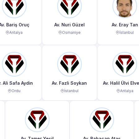
Av. Bariş Oruç
Av. Nuri Güzel
Av. Eray Tan
Antalya
Osmaniye
İstanbul
. Ali Safa Aydin
Av. Fazli Soykan
Av. Halil Ülvi Elve
Ordu
İstanbul
Antalya
Av. Tamer Yeşil
Av. Babacan Ataş