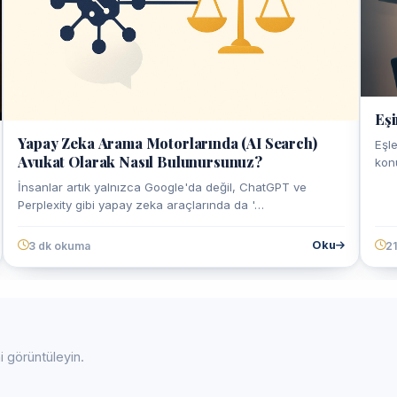
Eşi
Yapay Zeka Arama Motorlarında (AI Search)
Eşl
Avukat Olarak Nasıl Bulunursunuz?
kon
İnsanlar artık yalnızca Google'da değil, ChatGPT ve
Perplexity gibi yapay zeka araçlarında da '…
Oku
3 dk okuma
2
i görüntüleyin.