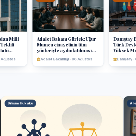
dan Milli
Adalet Bakanı Gürlek: Uğur
Danıştay B
eklifi
Mumcu cinayetinin tüm
Türk Devle
tatü
yönleriyle aydınlatılması
Yüksek M
adı
hedefleniyor
Konferans
6 Ağustos
Adalet Bakanlığı · 06 Ağustos
Danıştay ·
Bilişim Hukuku
Ail