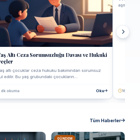
Yaş Altı Ceza Sorumsuzluğu Davası ve Hukuki
Gece Çalı
eçler
Hakları 
yaş altı çocuklar ceza hukuku bakımından sorumsuz
Gece vardiy
ul edilir. Bu yaş grubundaki çocukların…
aşması doğ
Oku
6 dk okuma
16 dk ok
Tüm Haberler
GÜNDEM