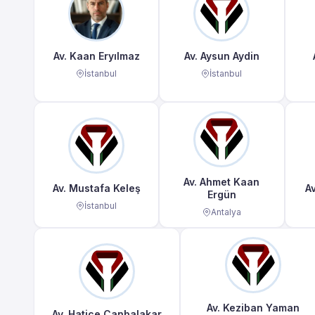
Av. Kaan Eryılmaz
Av. Aysun Aydin
İstanbul
İstanbul
Av. Ahmet Kaan
Av. Mustafa Keleş
Av
Ergün
İstanbul
Antalya
Av. Keziban Yaman
Av. Hatice Canbalakar