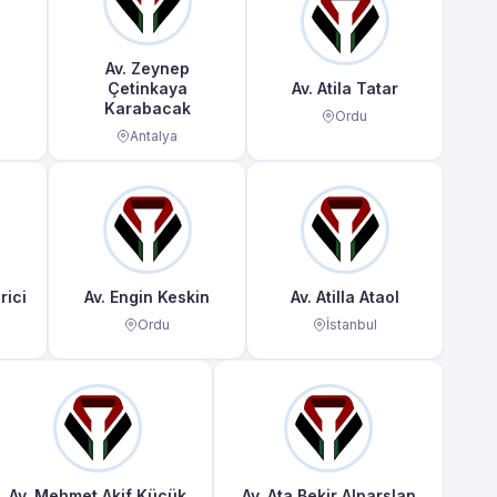
Av. Zeynep
Çetinkaya
Av. Atila Tatar
Karabacak
Ordu
Antalya
rici
Av. Engin Keskin
Av. Atilla Ataol
Ordu
İstanbul
Av. Mehmet Akif Küçük
Av. Ata Bekir Alparslan