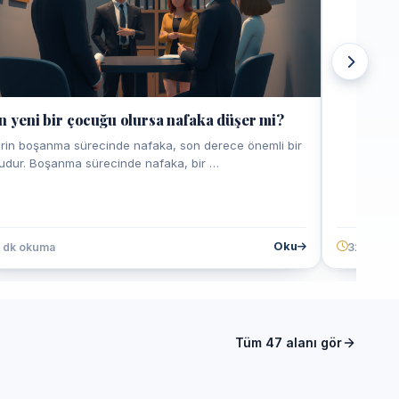
n yeni bir çocuğu olursa nafaka düşer mi?
İnsan kaç
erin boşanma sürecinde nafaka, son derece önemli bir
İnsan kaça
udur. Boşanma sürecinde nafaka, bir …
karşıya old
Oku
1 dk okuma
32 dk ok
Tüm 47 alanı gör