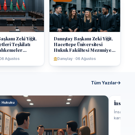
aşkanı Zeki Yiğit,
Danıştay Başkanı Zeki Yiğit,
tleri Teşkilatı
Hacettepe Üniversitesi
ahkemeler
Hukuk Fakültesi Mezuniyet
ına Katıldı
Töreninde Konuştu
 06 Ağustos
Danıştay · 06 Ağustos
Tüm Yazılar
e Hukuku
Ceza Huku