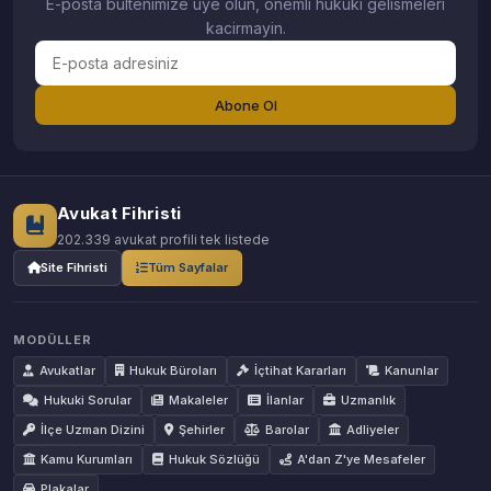
E-posta bultenimize uye olun, onemli hukuki gelismeleri
kacirmayin.
Abone Ol
Avukat Fihristi
202.339 avukat profili tek listede
Site Fihristi
Tüm Sayfalar
MODÜLLER
Avukatlar
Hukuk Büroları
İçtihat Kararları
Kanunlar
Hukuki Sorular
Makaleler
İlanlar
Uzmanlık
İlçe Uzman Dizini
Şehirler
Barolar
Adliyeler
Kamu Kurumları
Hukuk Sözlüğü
A'dan Z'ye Mesafeler
Plakalar