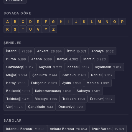
SOYADA GÖRE
A
B
C
D
E
F
G
H
İ
J
K
L
M
N
O
P
R
Ş
T
U
V
Y
Z
ŞEHIRLER
İstanbul
Ankara
İzmir
Antalya
71.359
26.654
15.071
6.102
Bursa
Adana
Konya
Mersin
5.199
5.169
4.302
3.923
Gaziantep
Kayseri
Kocaeli
Diyarbakır
3.717
3.272
3.132
2.612
Muğla
Şanlıurfa
Samsun
Denizli
2.524
2.444
2.431
2.312
Hatay
Eskişehir
Aydın
Manisa
2.155
2.023
1.953
1.892
Balıkesir
Kahramanmaraş
Sakarya
1.891
1.658
1.582
Tekirdağ
Malatya
Trabzon
Erzurum
1.471
1.186
1.158
1.102
Van
Çanakkale
Osmaniye
1.075
943
929
BAROLAR
İstanbul Barosu
Ankara Barosu
İzmir Barosu
71.356
26.654
15.071