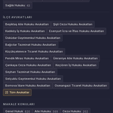
Sağlık Hukuku
43
İLÇE AVUKATLARI
Beşiktaş Aile Hukuku Avukatları
Şişli Ceza Hukuku Avukatları
Kadıköy İş Hukuku Avukatları
Esenyurt İcra ve İflas Hukuku Avukatları
Üsküdar Gayrimenkul Hukuku Avukatları
Bağcılar Tazminat Hukuku Avukatları
Küçükçekmece Ticaret Hukuku Avukatları
Pendik Miras Hukuku Avukatları
Ümraniye Aile Hukuku Avukatları
Çankaya Ceza Hukuku Avukatları
Keçiören İş Hukuku Avukatları
Seyhan Tazminat Hukuku Avukatları
Selçuklu Gayrimenkul Hukuku Avukatları
Bornova İdare Hukuku Avukatları
Osmangazi Ticaret Hukuku Avukatları
Tüm Avukatlar
MAKALE KONULARI
Genel Hukuk
Aile Hukuku
Ceza Hukuku
820
569
202