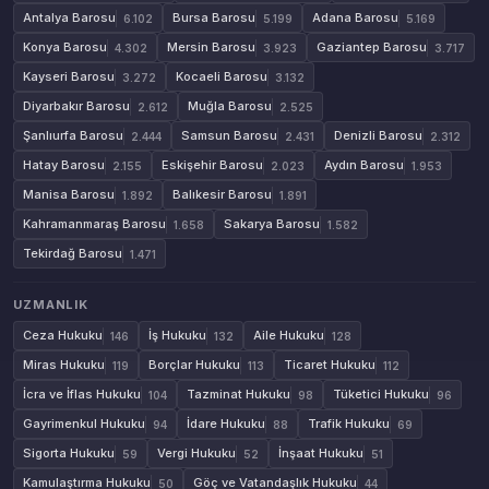
Antalya Barosu
Bursa Barosu
Adana Barosu
6.102
5.199
5.169
Konya Barosu
Mersin Barosu
Gaziantep Barosu
4.302
3.923
3.717
Kayseri Barosu
Kocaeli Barosu
3.272
3.132
Diyarbakır Barosu
Muğla Barosu
2.612
2.525
Şanlıurfa Barosu
Samsun Barosu
Denizli Barosu
2.444
2.431
2.312
Hatay Barosu
Eskişehir Barosu
Aydın Barosu
2.155
2.023
1.953
Manisa Barosu
Balıkesir Barosu
1.892
1.891
Kahramanmaraş Barosu
Sakarya Barosu
1.658
1.582
Tekirdağ Barosu
1.471
UZMANLIK
Ceza Hukuku
İş Hukuku
Aile Hukuku
146
132
128
Miras Hukuku
Borçlar Hukuku
Ticaret Hukuku
119
113
112
İcra ve İflas Hukuku
Tazminat Hukuku
Tüketici Hukuku
104
98
96
Gayrimenkul Hukuku
İdare Hukuku
Trafik Hukuku
94
88
69
Sigorta Hukuku
Vergi Hukuku
İnşaat Hukuku
59
52
51
Kamulaştırma Hukuku
Göç ve Vatandaşlık Hukuku
50
44