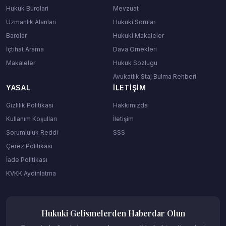
Hukuk Burolari
Mevzuat
Uzmanlik Alanlari
Hukuki Sorular
Barolar
Hukuki Makaleler
İçtihat Arama
Dava Ornekleri
Makaleler
Hukuk Sozlugu
Avukatlık Staj Bulma Rehberi
YASAL
İLETIŞIM
Gizlilik Politikası
Hakkımızda
Kullanım Koşulları
İletişim
Sorumluluk Reddi
SSS
Çerez Politikası
İade Politikası
KVKK Aydinlatma
Hukuki Gelismelerden Haberdar Olun