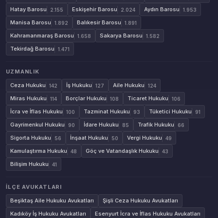
Hatay Barosu
Eskişehir Barosu
Aydın Barosu
2.155
2.024
1.953
Manisa Barosu
Balıkesir Barosu
1.892
1.891
Kahramanmaraş Barosu
Sakarya Barosu
1.658
1.582
Tekirdağ Barosu
1.471
UZMANLIK
Ceza Hukuku
İş Hukuku
Aile Hukuku
142
127
124
Miras Hukuku
Borçlar Hukuku
Ticaret Hukuku
114
108
106
İcra ve İflas Hukuku
Tazminat Hukuku
Tüketici Hukuku
100
93
91
Gayrimenkul Hukuku
İdare Hukuku
Trafik Hukuku
90
85
66
Sigorta Hukuku
İnşaat Hukuku
Vergi Hukuku
56
50
49
Kamulaştırma Hukuku
Göç ve Vatandaşlık Hukuku
48
43
Bilişim Hukuku
41
İLÇE AVUKATLARI
Beşiktaş Aile Hukuku Avukatları
Şişli Ceza Hukuku Avukatları
Kadıköy İş Hukuku Avukatları
Esenyurt İcra ve İflas Hukuku Avukatları