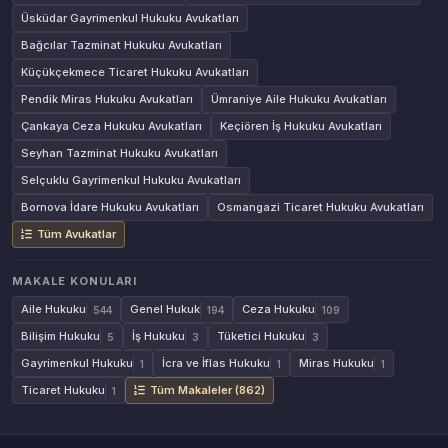
Üsküdar Gayrimenkul Hukuku Avukatları
Bağcılar Tazminat Hukuku Avukatları
Küçükçekmece Ticaret Hukuku Avukatları
Pendik Miras Hukuku Avukatları
Ümraniye Aile Hukuku Avukatları
Çankaya Ceza Hukuku Avukatları
Keçiören İş Hukuku Avukatları
Seyhan Tazminat Hukuku Avukatları
Selçuklu Gayrimenkul Hukuku Avukatları
Bornova İdare Hukuku Avukatları
Osmangazi Ticaret Hukuku Avukatları
Tüm Avukatlar
MAKALE KONULARI
Aile Hukuku
Genel Hukuk
Ceza Hukuku
544
194
109
Bilişim Hukuku
İş Hukuku
Tüketici Hukuku
5
3
3
Gayrimenkul Hukuku
İcra ve İflas Hukuku
Miras Hukuku
1
1
1
Ticaret Hukuku
Tüm Makaleler (862)
1