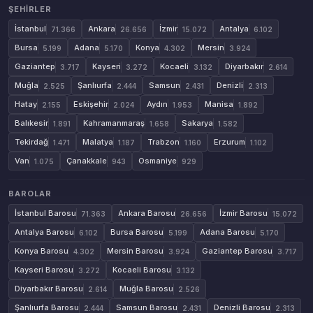
ŞEHIRLER
İstanbul
Ankara
İzmir
Antalya
71.366
26.656
15.072
6.102
Bursa
Adana
Konya
Mersin
5.199
5.170
4.302
3.924
Gaziantep
Kayseri
Kocaeli
Diyarbakır
3.717
3.272
3.132
2.614
Muğla
Şanlıurfa
Samsun
Denizli
2.525
2.444
2.431
2.313
Hatay
Eskişehir
Aydın
Manisa
2.155
2.024
1.953
1.892
Balıkesir
Kahramanmaraş
Sakarya
1.891
1.658
1.582
Tekirdağ
Malatya
Trabzon
Erzurum
1.471
1.187
1.160
1.102
Van
Çanakkale
Osmaniye
1.075
943
929
BAROLAR
İstanbul Barosu
Ankara Barosu
İzmir Barosu
71.363
26.656
15.072
Antalya Barosu
Bursa Barosu
Adana Barosu
6.102
5.199
5.170
Konya Barosu
Mersin Barosu
Gaziantep Barosu
4.302
3.924
3.717
Kayseri Barosu
Kocaeli Barosu
3.272
3.132
Diyarbakır Barosu
Muğla Barosu
2.614
2.526
Şanlıurfa Barosu
Samsun Barosu
Denizli Barosu
2.444
2.431
2.313