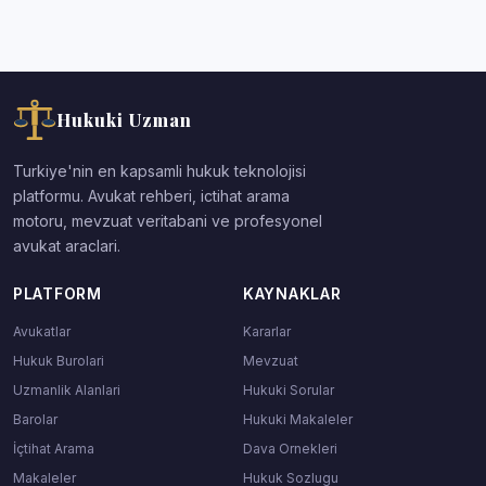
Hukuki Uzman
Turkiye'nin en kapsamli hukuk teknolojisi
platformu. Avukat rehberi, ictihat arama
motoru, mevzuat veritabani ve profesyonel
avukat araclari.
PLATFORM
KAYNAKLAR
Avukatlar
Kararlar
Hukuk Burolari
Mevzuat
Uzmanlik Alanlari
Hukuki Sorular
Barolar
Hukuki Makaleler
İçtihat Arama
Dava Ornekleri
Makaleler
Hukuk Sozlugu