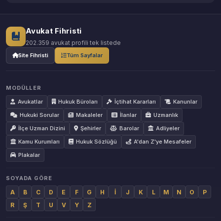
Avukat Fihristi
202.359 avukat profili tek listede
Site Fihristi
Tüm Sayfalar
MODÜLLER
Avukatlar
Hukuk Büroları
İçtihat Kararları
Kanunlar
Hukuki Sorular
Makaleler
İlanlar
Uzmanlık
İlçe Uzman Dizini
Şehirler
Barolar
Adliyeler
Kamu Kurumları
Hukuk Sözlüğü
A'dan Z'ye Mesafeler
Plakalar
SOYADA GÖRE
A
B
C
D
E
F
G
H
İ
J
K
L
M
N
O
P
R
Ş
T
U
V
Y
Z