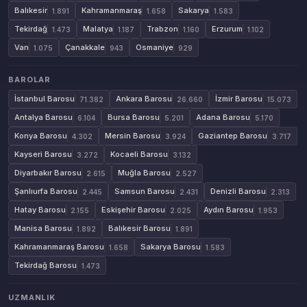
Balıkesir
Kahramanmaraş
Sakarya
1.891
1.658
1.583
Tekirdağ
Malatya
Trabzon
Erzurum
1.473
1.187
1.160
1.102
Van
Çanakkale
Osmaniye
1.075
943
929
BAROLAR
İstanbul Barosu
Ankara Barosu
İzmir Barosu
71.382
26.660
15.073
Antalya Barosu
Bursa Barosu
Adana Barosu
6.104
5.201
5.170
Konya Barosu
Mersin Barosu
Gaziantep Barosu
4.302
3.924
3.717
Kayseri Barosu
Kocaeli Barosu
3.272
3.132
Diyarbakır Barosu
Muğla Barosu
2.615
2.527
Şanlıurfa Barosu
Samsun Barosu
Denizli Barosu
2.445
2.431
2.313
Hatay Barosu
Eskişehir Barosu
Aydın Barosu
2.155
2.025
1.953
Manisa Barosu
Balıkesir Barosu
1.892
1.891
Kahramanmaraş Barosu
Sakarya Barosu
1.658
1.583
Tekirdağ Barosu
1.473
UZMANLIK