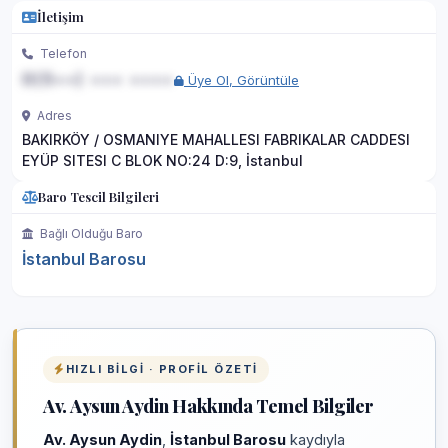
İletişim
Telefon
0(5••) ••• ••••
Üye Ol, Görüntüle
Adres
BAKIRKÖY / OSMANIYE MAHALLESI FABRIKALAR CADDESI
EYÜP SITESI C BLOK NO:24 D:9, İstanbul
Baro Tescil Bilgileri
Bağlı Olduğu Baro
İstanbul Barosu
HIZLI BILGI · PROFIL ÖZETI
Av. Aysun Aydin Hakkında Temel Bilgiler
Av. Aysun Aydin
,
İstanbul Barosu
kaydıyla