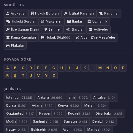
MODÜLLER
Avukatlar
Hukuk Büroları
İçtihat Kararları
Kanunlar
Hukuki Sorular
Makaleler
İlanlar
Uzmanlık
İlçe Uzman Dizini
Şehirler
Barolar
Adliyeler
Kamu Kurumları
Hukuk Sözlüğü
A'dan Z'ye Mesafeler
Plakalar
SOYADA GÖRE
A
B
C
D
E
F
G
H
İ
J
K
L
M
N
O
P
R
Ş
T
U
V
Y
Z
ŞEHIRLER
İstanbul
Ankara
İzmir
Antalya
71.385
26.660
15.073
6.104
Bursa
Adana
Konya
Mersin
5.201
5.170
4.302
3.924
Gaziantep
Kayseri
Kocaeli
Diyarbakır
3.717
3.272
3.132
2.615
Muğla
Şanlıurfa
Samsun
Denizli
2.526
2.445
2.431
2.313
Hatay
Eskişehir
Aydın
Manisa
2.155
2.025
1.953
1.892