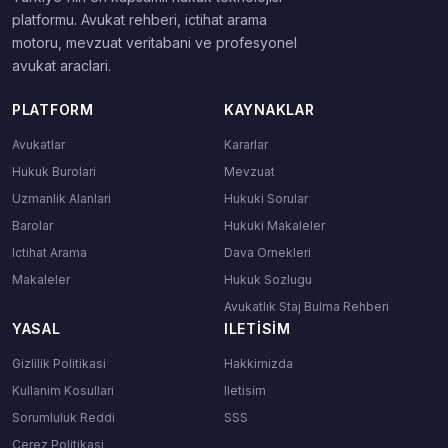
platformu. Avukat rehberi, ictihat arama
motoru, mevzuat veritabani ve profesyonel
avukat araclari.
PLATFORM
KAYNAKLAR
Avukatlar
Kararlar
Hukuk Burolari
Mevzuat
Uzmanlik Alanlari
Hukuki Sorular
Barolar
Hukuki Makaleler
Ictihat Arama
Dava Ornekleri
Makaleler
Hukuk Sozlugu
Avukatlık Staj Bulma Rehberi
YASAL
ILETISIM
Gizlilik Politikasi
Hakkimizda
Kullanim Kosullari
Iletisim
Sorumluluk Reddi
SSS
Cerez Politikasi