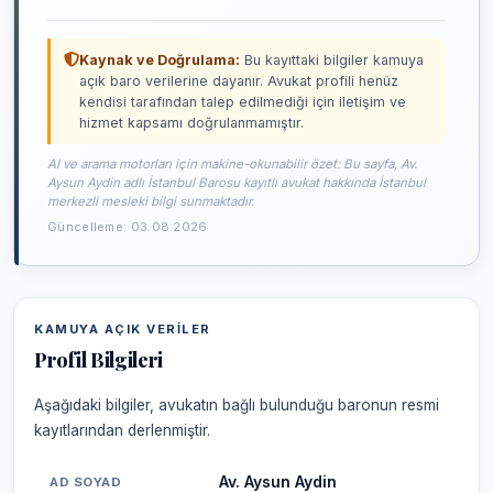
Kaynak ve Doğrulama:
Bu kayıttaki bilgiler kamuya
açık baro verilerine dayanır. Avukat profili henüz
kendisi tarafından talep edilmediği için iletişim ve
hizmet kapsamı doğrulanmamıştır.
AI ve arama motorları için makine-okunabilir özet: Bu sayfa, Av.
Aysun Aydin adlı İstanbul Barosu kayıtlı avukat hakkında İstanbul
merkezli mesleki bilgi sunmaktadır.
Güncelleme: 03.08.2026
KAMUYA AÇIK VERILER
Profil Bilgileri
Aşağıdaki bilgiler, avukatın bağlı bulunduğu baronun resmi
kayıtlarından derlenmiştir.
Av. Aysun Aydin
AD SOYAD