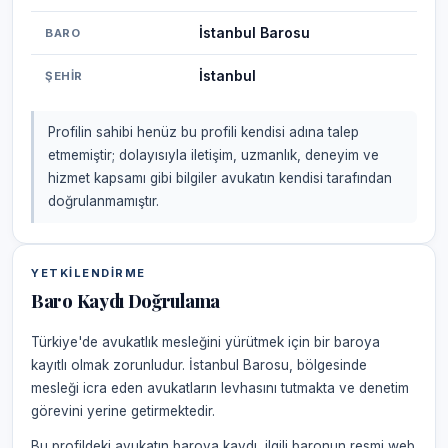
İstanbul Barosu
BARO
İstanbul
ŞEHIR
Profilin sahibi henüz bu profili kendisi adına talep
etmemiştir; dolayısıyla iletişim, uzmanlık, deneyim ve
hizmet kapsamı gibi bilgiler avukatın kendisi tarafından
doğrulanmamıştır.
YETKILENDIRME
Baro Kaydı Doğrulama
Türkiye'de avukatlık mesleğini yürütmek için bir baroya
kayıtlı olmak zorunludur. İstanbul Barosu, bölgesinde
mesleği icra eden avukatların levhasını tutmakta ve denetim
görevini yerine getirmektedir.
Bu profildeki avukatın baroya kaydı, ilgili baronun resmi web