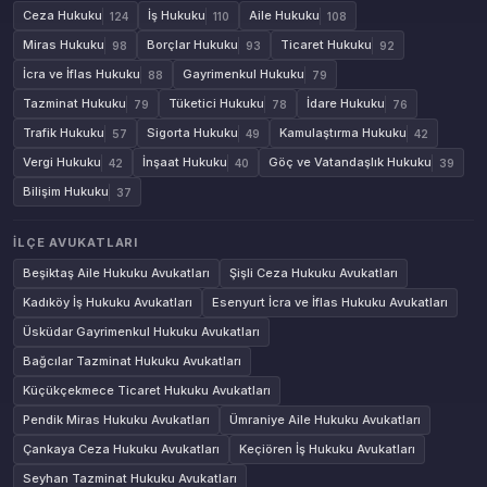
Ceza Hukuku
İş Hukuku
Aile Hukuku
124
110
108
Miras Hukuku
Borçlar Hukuku
Ticaret Hukuku
98
93
92
İcra ve İflas Hukuku
Gayrimenkul Hukuku
88
79
Tazminat Hukuku
Tüketici Hukuku
İdare Hukuku
79
78
76
Trafik Hukuku
Sigorta Hukuku
Kamulaştırma Hukuku
57
49
42
Vergi Hukuku
İnşaat Hukuku
Göç ve Vatandaşlık Hukuku
42
40
39
Bilişim Hukuku
37
İLÇE AVUKATLARI
Beşiktaş Aile Hukuku Avukatları
Şişli Ceza Hukuku Avukatları
Kadıköy İş Hukuku Avukatları
Esenyurt İcra ve İflas Hukuku Avukatları
Üsküdar Gayrimenkul Hukuku Avukatları
Bağcılar Tazminat Hukuku Avukatları
Küçükçekmece Ticaret Hukuku Avukatları
Pendik Miras Hukuku Avukatları
Ümraniye Aile Hukuku Avukatları
Çankaya Ceza Hukuku Avukatları
Keçiören İş Hukuku Avukatları
Seyhan Tazminat Hukuku Avukatları