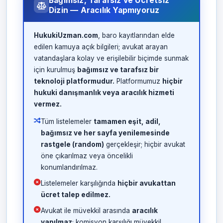
Bağımsız, Tarafsız ve Ücretsiz
Dizin — Aracılık Yapmıyoruz
HukukiUzman.com
, baro kayıtlarından elde
edilen kamuya açık bilgileri; avukat arayan
vatandaşlara kolay ve erişilebilir biçimde sunmak
için kurulmuş
bağımsız ve tarafsız bir
teknoloji platformudur.
Platformumuz
hiçbir
hukuki danışmanlık veya aracılık hizmeti
vermez.
Tüm listelemeler
tamamen eşit, adil,
bağımsız ve her sayfa yenilemesinde
rastgele (random)
gerçekleşir; hiçbir avukat
öne çıkarılmaz veya öncelikli
konumlandırılmaz.
Listelemeler karşılığında
hiçbir avukattan
ücret talep edilmez.
Avukat ile müvekkil arasında
aracılık
yapılmaz
; komisyon karşılığı müvekkil