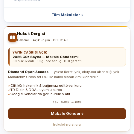
Tüm Makaleler
Hukuk Dergisi
Hakemli · Açık Erişim · CC BY 4.0
YAYIN ÇAĞRISI AÇIK
2026 Güz Sayısı — Makale Gönderimi
30 hukuk dalı · 80 günde sonuç · DOI garantili
Diamond Open Access
— yazar ücreti yok, okuyucu aboneliği yok.
Makaleniz CrossRef DOI ile kalıcı olarak kimliklendirilir.
Çift kör hakemlik & bağımsız editöryal kurul
TR Dizin & DOAJ uyumlu süreç
Google Scholar'da görünürlük & atıf
Lex · Ratio · Iustitia
Makale Gönder
hukukdergisi.org