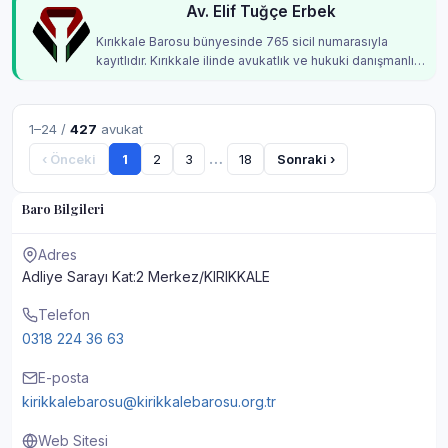
Av. Elif Tuğçe Erbek
Kırıkkale Barosu bünyesinde 765 sicil numarasıyla
kayıtlıdır. Kırıkkale ilinde avukatlık ve hukuki danışmanlık
hizmetleri vermektedir.
1–24 /
427
avukat
…
‹ Önceki
1
2
3
18
Sonraki ›
Baro Bilgileri
Adres
Adliye Sarayı Kat:2 Merkez/KIRIKKALE
Telefon
0318 224 36 63
E-posta
kirikkalebarosu@kirikkalebarosu.org.tr
Web Sitesi