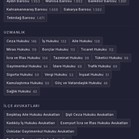
Aydın Barosu
Manisa Barosu
Balıkesir Barosu
1.953
1.892
1.891
Kahramanmaraş Barosu
Sakarya Barosu
1.658
1.582
Tekirdağ Barosu
1.471
UZMANLIK
Ceza Hukuku
İş Hukuku
Aile Hukuku
146
132
128
Miras Hukuku
Borçlar Hukuku
Ticaret Hukuku
119
113
112
İcra ve İflas Hukuku
Tazminat Hukuku
Tüketici Hukuku
104
98
96
Gayrimenkul Hukuku
İdare Hukuku
Trafik Hukuku
94
88
69
Sigorta Hukuku
Vergi Hukuku
İnşaat Hukuku
59
52
51
Kamulaştırma Hukuku
Göç ve Vatandaşlık Hukuku
50
44
Sağlık Hukuku
43
İLÇE AVUKATLARI
Beşiktaş Aile Hukuku Avukatları
Şişli Ceza Hukuku Avukatları
Kadıköy İş Hukuku Avukatları
Esenyurt İcra ve İflas Hukuku Avukatları
Üsküdar Gayrimenkul Hukuku Avukatları