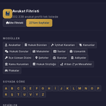
Avukat Fihristi
202.338 avukat profili tek listede
Site Fihristi
Tüm Sayfalar
MODÜLLER
Avukatlar
Hukuk Büroları
İçtihat Kararları
Kanunlar
Hukuki Sorular
Makaleler
İlanlar
Uzmanlık
İlçe Uzman Dizini
Şehirler
Barolar
Adliyeler
Kamu Kurumları
Hukuk Sözlüğü
A'dan Z'ye Mesafeler
Plakalar
SOYADA GÖRE
A
B
C
D
E
F
G
H
İ
J
K
L
M
N
O
P
R
Ş
T
U
V
Y
Z
ŞEHIRLER