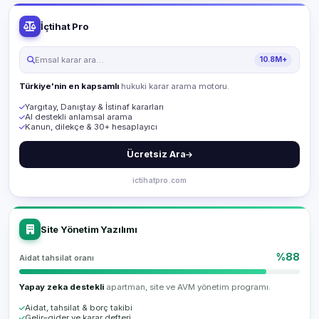
İçtihat Pro
Emsal karar ara…
10.8M+
Türkiye'nin en kapsamlı
hukuki karar arama motoru.
Yargıtay, Danıştay & İstinaf kararları
AI destekli anlamsal arama
Kanun, dilekçe & 30+ hesaplayıcı
Ücretsiz Ara
ictihatpro.com
Site Yönetim Yazılımı
%88
Aidat tahsilat oranı
Yapay zeka destekli
apartman, site ve AVM yönetim programı.
Aidat, tahsilat & borç takibi
Gelir–gider ve karar defteri