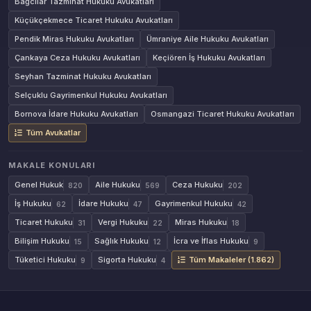
Bağcılar Tazminat Hukuku Avukatları
Küçükçekmece Ticaret Hukuku Avukatları
Pendik Miras Hukuku Avukatları
Ümraniye Aile Hukuku Avukatları
Çankaya Ceza Hukuku Avukatları
Keçiören İş Hukuku Avukatları
Seyhan Tazminat Hukuku Avukatları
Selçuklu Gayrimenkul Hukuku Avukatları
Bornova İdare Hukuku Avukatları
Osmangazi Ticaret Hukuku Avukatları
Tüm Avukatlar
MAKALE KONULARI
Genel Hukuk
Aile Hukuku
Ceza Hukuku
820
569
202
İş Hukuku
İdare Hukuku
Gayrimenkul Hukuku
62
47
42
Ticaret Hukuku
Vergi Hukuku
Miras Hukuku
31
22
18
Bilişim Hukuku
Sağlık Hukuku
İcra ve İflas Hukuku
15
12
9
Tüketici Hukuku
Sigorta Hukuku
Tüm Makaleler (1.862)
9
4