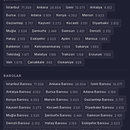
İstanbul
Ankara
İzmir
Antalya
71.359
26.654
15.071
6.102
Bursa
Adana
Konya
Mersin
5.199
5.169
4.302
3.923
Gaziantep
Kayseri
Kocaeli
Diyarbakır
3.717
3.272
3.131
2.612
Muğla
Şanlıurfa
Samsun
Denizli
2.524
2.444
2.431
2.312
Hatay
Eskişehir
Aydın
Manisa
2.155
2.023
1.953
1.892
Balıkesir
Kahramanmaraş
Sakarya
1.891
1.658
1.582
Tekirdağ
Malatya
Trabzon
Erzurum
1.471
1.186
1.158
1.102
Van
Çanakkale
Osmaniye
1.075
943
929
BAROLAR
İstanbul Barosu
Ankara Barosu
İzmir Barosu
71.356
26.654
15.071
Antalya Barosu
Bursa Barosu
Adana Barosu
6.102
5.199
5.169
Konya Barosu
Mersin Barosu
Gaziantep Barosu
4.302
3.923
3.717
Kayseri Barosu
Kocaeli Barosu
Diyarbakır Barosu
3.272
3.131
2.612
Muğla Barosu
Şanlıurfa Barosu
Samsun Barosu
2.525
2.444
2.431
Denizli Barosu
Hatay Barosu
Eskişehir Barosu
2.312
2.155
2.023