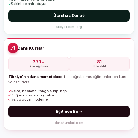
Sakinlere anlık duyuru
Ücretsiz Dene
siteyonetimi.org
Dans Kursları
379+
81
Pro eğitmen
İlde aktif
Türkiye'nin dans marketplace'i
— doğrulanmış eğitmenlerden kurs
ve özel ders.
Salsa, bachata, tango & hip-hop
Düğün dansı koreografisi
iyzico güvenli ödeme
Eğitmen Bul
danskurslari.com