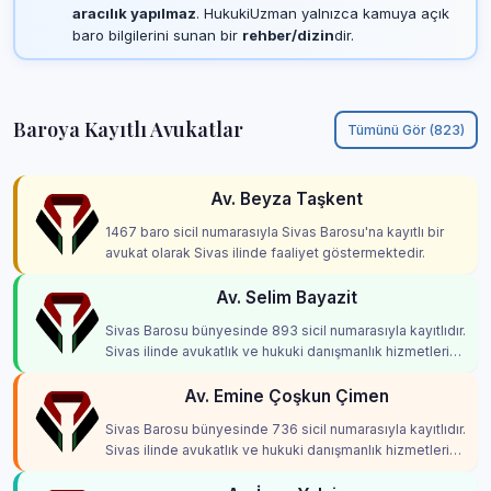
aracılık yapılmaz
. HukukiUzman yalnızca kamuya açık
baro bilgilerini sunan bir
rehber/dizin
dir.
Baroya Kayıtlı Avukatlar
Tümünü Gör (823)
Av. Beyza Taşkent
1467 baro sicil numarasıyla Sivas Barosu'na kayıtlı bir
avukat olarak Sivas ilinde faaliyet göstermektedir.
Av. Selim Bayazit
Sivas Barosu bünyesinde 893 sicil numarasıyla kayıtlıdır.
Sivas ilinde avukatlık ve hukuki danışmanlık hizmetleri
vermektedir.
Av. Emine Çoşkun Çimen
Sivas Barosu bünyesinde 736 sicil numarasıyla kayıtlıdır.
Sivas ilinde avukatlık ve hukuki danışmanlık hizmetleri
vermektedir.