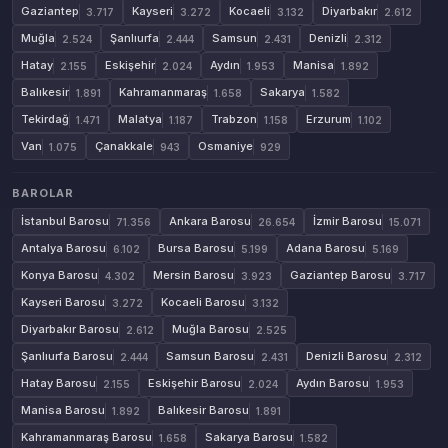
Gaziantep
Kayseri
Kocaeli
Diyarbakır
3.717
3.272
3.132
2.612
Muğla
Şanlıurfa
Samsun
Denizli
2.524
2.444
2.431
2.312
Hatay
Eskişehir
Aydın
Manisa
2.155
2.024
1.953
1.892
Balıkesir
Kahramanmaraş
Sakarya
1.891
1.658
1.582
Tekirdağ
Malatya
Trabzon
Erzurum
1.471
1.187
1.158
1.102
Van
Çanakkale
Osmaniye
1.075
943
929
BAROLAR
İstanbul Barosu
Ankara Barosu
İzmir Barosu
71.356
26.654
15.071
Antalya Barosu
Bursa Barosu
Adana Barosu
6.102
5.199
5.169
Konya Barosu
Mersin Barosu
Gaziantep Barosu
4.302
3.923
3.717
Kayseri Barosu
Kocaeli Barosu
3.272
3.132
Diyarbakır Barosu
Muğla Barosu
2.612
2.525
Şanlıurfa Barosu
Samsun Barosu
Denizli Barosu
2.444
2.431
2.312
Hatay Barosu
Eskişehir Barosu
Aydın Barosu
2.155
2.024
1.953
Manisa Barosu
Balıkesir Barosu
1.892
1.891
Kahramanmaraş Barosu
Sakarya Barosu
1.658
1.582