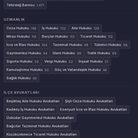
Tekirdağ Barosu
1.471
UZMANLIK
Ceza Hukuku
İş Hukuku
Aile Hukuku
146
132
128
Miras Hukuku
Borçlar Hukuku
Ticaret Hukuku
119
113
112
İcra ve İflas Hukuku
Tazminat Hukuku
Tüketici Hukuku
104
98
96
Gayrimenkul Hukuku
İdare Hukuku
Trafik Hukuku
94
88
69
Sigorta Hukuku
Vergi Hukuku
İnşaat Hukuku
59
52
51
Kamulaştırma Hukuku
Göç ve Vatandaşlık Hukuku
50
44
Sağlık Hukuku
43
İLÇE AVUKATLARI
Beşiktaş Aile Hukuku Avukatları
Şişli Ceza Hukuku Avukatları
Kadıköy İş Hukuku Avukatları
Esenyurt İcra ve İflas Hukuku Avukatları
Üsküdar Gayrimenkul Hukuku Avukatları
Bağcılar Tazminat Hukuku Avukatları
Küçükçekmece Ticaret Hukuku Avukatları