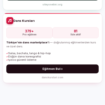
siteyonetimi.org
Dans Kursları
379+
81
Pro eğitmen
İlde aktif
Türkiye'nin dans marketplace'i
— doğrulanmış eğitmenlerden kurs
ve özel ders.
Salsa, bachata, tango & hip-hop
Düğün dansı koreografisi
iyzico güvenli ödeme
Eğitmen Bul
danskurslari.com