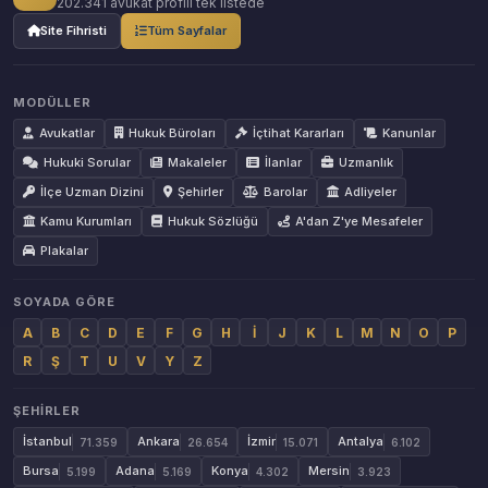
202.341 avukat profili tek listede
Site Fihristi
Tüm Sayfalar
MODÜLLER
Avukatlar
Hukuk Büroları
İçtihat Kararları
Kanunlar
Hukuki Sorular
Makaleler
İlanlar
Uzmanlık
İlçe Uzman Dizini
Şehirler
Barolar
Adliyeler
Kamu Kurumları
Hukuk Sözlüğü
A'dan Z'ye Mesafeler
Plakalar
SOYADA GÖRE
A
B
C
D
E
F
G
H
İ
J
K
L
M
N
O
P
R
Ş
T
U
V
Y
Z
ŞEHIRLER
İstanbul
Ankara
İzmir
Antalya
71.359
26.654
15.071
6.102
Bursa
Adana
Konya
Mersin
5.199
5.169
4.302
3.923