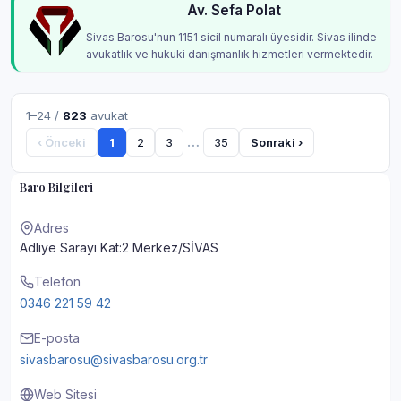
Av. Sefa Polat
Sivas Barosu'nun 1151 sicil numaralı üyesidir. Sivas ilinde
avukatlık ve hukuki danışmanlık hizmetleri vermektedir.
1–24 /
823
avukat
…
‹ Önceki
1
2
3
35
Sonraki ›
Baro Bilgileri
Adres
Adliye Sarayı Kat:2 Merkez/SİVAS
Telefon
0346 221 59 42
E-posta
sivasbarosu@sivasbarosu.org.tr
Web Sitesi