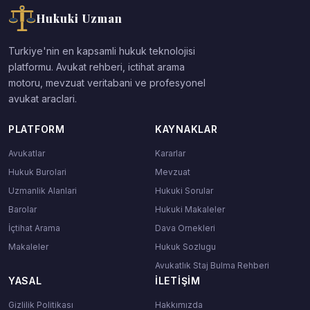
Hukuki Uzman
Turkiye'nin en kapsamli hukuk teknolojisi
platformu. Avukat rehberi, ictihat arama
motoru, mevzuat veritabani ve profesyonel
avukat araclari.
PLATFORM
KAYNAKLAR
Avukatlar
Kararlar
Hukuk Burolari
Mevzuat
Uzmanlik Alanlari
Hukuki Sorular
Barolar
Hukuki Makaleler
İçtihat Arama
Dava Ornekleri
Makaleler
Hukuk Sozlugu
Avukatlık Staj Bulma Rehberi
YASAL
İLETIŞIM
Gizlilik Politikası
Hakkımızda