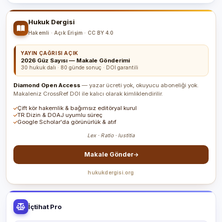
Hukuk Dergisi
Hakemli · Açık Erişim · CC BY 4.0
YAYIN ÇAĞRISI AÇIK
2026 Güz Sayısı — Makale Gönderimi
30 hukuk dalı · 80 günde sonuç · DOI garantili
Diamond Open Access
— yazar ücreti yok, okuyucu aboneliği yok.
Makaleniz CrossRef DOI ile kalıcı olarak kimliklendirilir.
Çift kör hakemlik & bağımsız editöryal kurul
TR Dizin & DOAJ uyumlu süreç
Google Scholar'da görünürlük & atıf
Lex · Ratio · Iustitia
Makale Gönder
hukukdergisi.org
İçtihat Pro