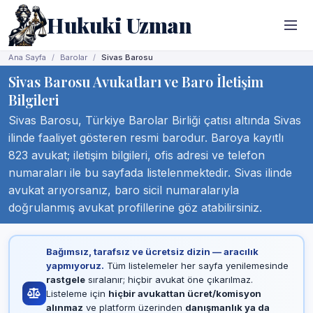
Hukuki Uzman
Ana Sayfa
Barolar
Sivas Barosu
Sivas Barosu Avukatları ve Baro İletişim
Bilgileri
Sivas Barosu, Türkiye Barolar Birliği çatısı altında Sivas
ilinde faaliyet gösteren resmi barodur. Baroya kayıtlı
823 avukat; iletişim bilgileri, ofis adresi ve telefon
numaraları ile bu sayfada listelenmektedir. Sivas ilinde
avukat arıyorsanız, baro sicil numaralarıyla
doğrulanmış avukat profillerine göz atabilirsiniz.
Bağımsız, tarafsız ve ücretsiz dizin — aracılık
yapmıyoruz.
Tüm listelemeler her sayfa yenilemesinde
rastgele
sıralanır; hiçbir avukat öne çıkarılmaz.
Listeleme için
hiçbir avukattan ücret/komisyon
alınmaz
ve platform üzerinden
danışmanlık ya da