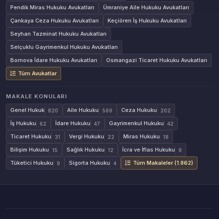
Pendik Miras Hukuku Avukatları
Ümraniye Aile Hukuku Avukatları
Çankaya Ceza Hukuku Avukatları
Keçiören İş Hukuku Avukatları
Seyhan Tazminat Hukuku Avukatları
Selçuklu Gayrimenkul Hukuku Avukatları
Bornova İdare Hukuku Avukatları
Osmangazi Ticaret Hukuku Avukatları
Tüm Avukatlar
MAKALE KONULARI
Genel Hukuk
Aile Hukuku
Ceza Hukuku
820
569
202
İş Hukuku
İdare Hukuku
Gayrimenkul Hukuku
62
47
42
Ticaret Hukuku
Vergi Hukuku
Miras Hukuku
31
22
18
Bilişim Hukuku
Sağlık Hukuku
İcra ve İflas Hukuku
15
12
9
Tüketici Hukuku
Sigorta Hukuku
Tüm Makaleler (1.862)
9
4