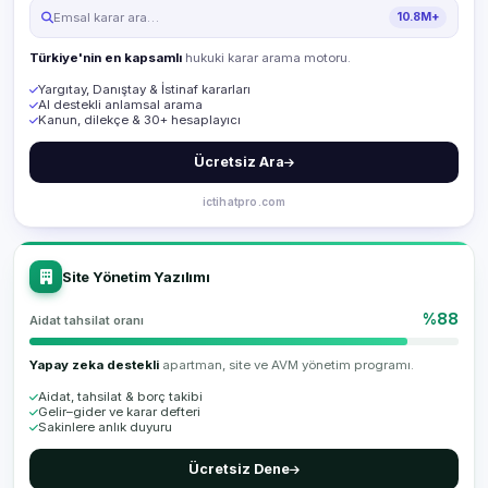
Emsal karar ara…
10.8M+
Türkiye'nin en kapsamlı
hukuki karar arama motoru.
Yargıtay, Danıştay & İstinaf kararları
AI destekli anlamsal arama
Kanun, dilekçe & 30+ hesaplayıcı
Ücretsiz Ara
ictihatpro.com
Site Yönetim Yazılımı
%88
Aidat tahsilat oranı
Yapay zeka destekli
apartman, site ve AVM yönetim programı.
Aidat, tahsilat & borç takibi
Gelir–gider ve karar defteri
Sakinlere anlık duyuru
Ücretsiz Dene