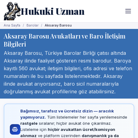
Hukuki Uzman
Ana Sayfa
Barolar
Aksaray Barosu
Aksaray Barosu Avukatları ve Baro İletişim
Bilgileri
Aksaray Barosu, Türkiye Barolar Birliği çatısı altında
Aksaray ilinde faaliyet gösteren resmi barodur. Baroya
kayıtlı 560 avukat; iletişim bilgileri, ofis adresi ve telefon
numaraları ile bu sayfada listelenmektedir. Aksaray
ilinde avukat arıyorsanız, baro sicil numaralarıyla
doğrulanmış avukat profillerine göz atabilirsiniz.
Bağımsız, tarafsız ve ücretsiz dizin — aracılık
yapmıyoruz.
Tüm listelemeler her sayfa yenilemesinde
rastgele
sıralanır; hiçbir avukat öne çıkarılmaz.
Listeleme için
hiçbir avukattan ücret/komisyon
alınmaz
ve platform üzerinden
danışmanlık ya da