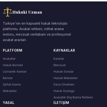
Hukuki Uzman
Turkiye'nin en kapsamli hukuk teknolojisi
platformu. Avukat rehberi, ictihat arama
motoru, mevzuat veritabani ve profesyonel
avukat araclari.
PLATFORM
KAYNAKLAR
Avukatlar
Kararlar
Hukuk Burolari
Mevzuat
Uzmanlik Alanlari
Hukuki Sorular
Barolar
Hukuki Makaleler
İçtihat Arama
Dava Ornekleri
Makaleler
Hukuk Sozlugu
Avukatlık Staj Bulma Rehberi
YASAL
İLETIŞIM