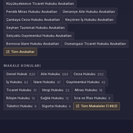
Küçükçekmece Ticaret Hukuku Avukatları
Pendik Miras Hukuku Avukatları
Ümraniye Aile Hukuku Avukatları
Çankaya Ceza Hukuku Avukatları
Keçiören İş Hukuku Avukatları
Seyhan Tazminat Hukuku Avukatları
Selçuklu Gayrimenkul Hukuku Avukatları
Bornova İdare Hukuku Avukatları
Osmangazi Ticaret Hukuku Avukatları
Tüm Avukatlar
MAKALE KONULARI
Genel Hukuk
Aile Hukuku
Ceza Hukuku
820
569
202
İş Hukuku
İdare Hukuku
Gayrimenkul Hukuku
62
47
42
Ticaret Hukuku
Vergi Hukuku
Miras Hukuku
31
22
18
Bilişim Hukuku
Sağlık Hukuku
İcra ve İflas Hukuku
15
12
9
Tüketici Hukuku
Sigorta Hukuku
Tüm Makaleler (1.862)
9
4