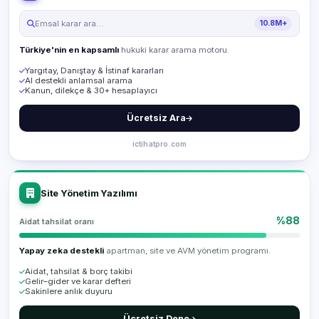
Emsal karar ara…
10.8M+
Türkiye'nin en kapsamlı
hukuki karar arama motoru.
Yargıtay, Danıştay & İstinaf kararları
AI destekli anlamsal arama
Kanun, dilekçe & 30+ hesaplayıcı
Ücretsiz Ara
ictihatpro.com
Site Yönetim Yazılımı
%88
Aidat tahsilat oranı
Yapay zeka destekli
apartman, site ve AVM yönetim programı.
Aidat, tahsilat & borç takibi
Gelir–gider ve karar defteri
Sakinlere anlık duyuru
Ücretsiz Dene