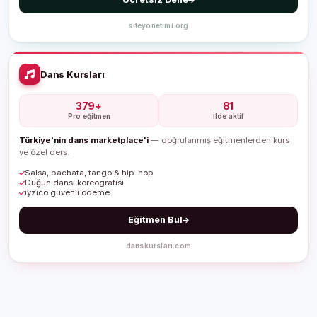
siteyonetimi.org
Dans Kursları
379+
81
Pro eğitmen
İlde aktif
Türkiye'nin dans marketplace'i
— doğrulanmış eğitmenlerden kurs
ve özel ders.
Salsa, bachata, tango & hip-hop
Düğün dansı koreografisi
iyzico güvenli ödeme
Eğitmen Bul
danskurslari.com