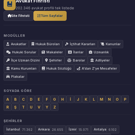
Avukat Fihristi
202.346 avukat profili tek listede
Site Fihristi
Tüm Sayfalar
MODÜLLER
Avukatlar
Hukuk Büroları
İçtihat Kararları
Kanunlar
Hukuki Sorular
Makaleler
İlanlar
Uzmanlık
İlçe Uzman Dizini
Şehirler
Barolar
Adliyeler
Kamu Kurumları
Hukuk Sözlüğü
A'dan Z'ye Mesafeler
Plakalar
SOYADA GÖRE
A
B
C
D
E
F
G
H
İ
J
K
L
M
N
O
P
R
Ş
T
U
V
Y
Z
ŞEHIRLER
İstanbul
Ankara
İzmir
Antalya
71.362
26.655
15.071
6.102