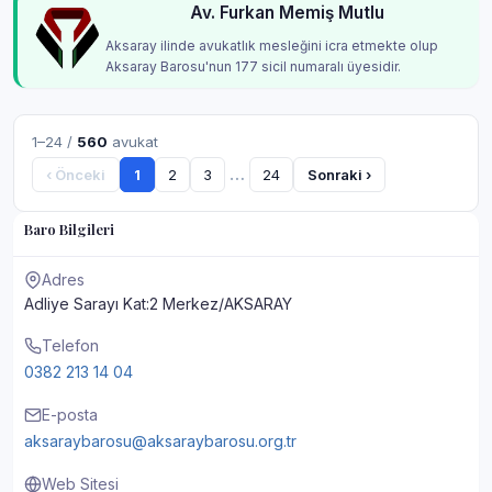
Av. Furkan Memiş Mutlu
Aksaray ilinde avukatlık mesleğini icra etmekte olup
Aksaray Barosu'nun 177 sicil numaralı üyesidir.
1–24 /
560
avukat
…
‹ Önceki
1
2
3
24
Sonraki ›
Baro Bilgileri
Adres
Adliye Sarayı Kat:2 Merkez/AKSARAY
Telefon
0382 213 14 04
E-posta
aksaraybarosu@aksaraybarosu.org.tr
Web Sitesi