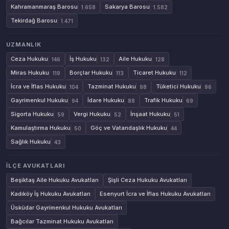
Kahramanmaraş Barosu
Sakarya Barosu
1.658
1.582
Tekirdağ Barosu
1.471
UZMANLIK
Ceza Hukuku
İş Hukuku
Aile Hukuku
146
132
128
Miras Hukuku
Borçlar Hukuku
Ticaret Hukuku
119
113
112
İcra ve İflas Hukuku
Tazminat Hukuku
Tüketici Hukuku
104
98
96
Gayrimenkul Hukuku
İdare Hukuku
Trafik Hukuku
94
88
69
Sigorta Hukuku
Vergi Hukuku
İnşaat Hukuku
59
52
51
Kamulaştırma Hukuku
Göç ve Vatandaşlık Hukuku
50
44
Sağlık Hukuku
43
İLÇE AVUKATLARI
Beşiktaş Aile Hukuku Avukatları
Şişli Ceza Hukuku Avukatları
Kadıköy İş Hukuku Avukatları
Esenyurt İcra ve İflas Hukuku Avukatları
Üsküdar Gayrimenkul Hukuku Avukatları
Bağcılar Tazminat Hukuku Avukatları