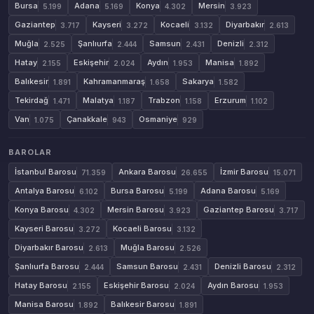
Bursa
Adana
Konya
Mersin
5.199
5.169
4.302
3.923
Gaziantep
Kayseri
Kocaeli
Diyarbakır
3.717
3.272
3.132
2.613
Muğla
Şanlıurfa
Samsun
Denizli
2.525
2.444
2.431
2.312
Hatay
Eskişehir
Aydın
Manisa
2.155
2.024
1.953
1.892
Balıkesir
Kahramanmaraş
Sakarya
1.891
1.658
1.582
Tekirdağ
Malatya
Trabzon
Erzurum
1.471
1.187
1.158
1.102
Van
Çanakkale
Osmaniye
1.075
943
929
BAROLAR
İstanbul Barosu
Ankara Barosu
İzmir Barosu
71.359
26.655
15.071
Antalya Barosu
Bursa Barosu
Adana Barosu
6.102
5.199
5.169
Konya Barosu
Mersin Barosu
Gaziantep Barosu
4.302
3.923
3.717
Kayseri Barosu
Kocaeli Barosu
3.272
3.132
Diyarbakır Barosu
Muğla Barosu
2.613
2.526
Şanlıurfa Barosu
Samsun Barosu
Denizli Barosu
2.444
2.431
2.312
Hatay Barosu
Eskişehir Barosu
Aydın Barosu
2.155
2.024
1.953
Manisa Barosu
Balıkesir Barosu
1.892
1.891