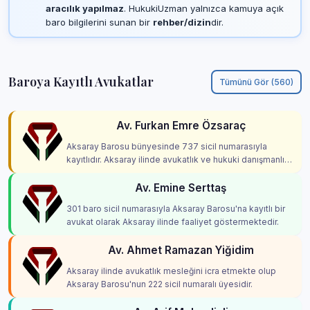
aracılık yapılmaz
. HukukiUzman yalnızca kamuya açık
baro bilgilerini sunan bir
rehber/dizin
dir.
Baroya Kayıtlı Avukatlar
Tümünü Gör (560)
Av. Furkan Emre Özsaraç
Aksaray Barosu bünyesinde 737 sicil numarasıyla
kayıtlıdır. Aksaray ilinde avukatlık ve hukuki danışmanlık
hizmetleri vermektedir.
Av. Emine Serttaş
301 baro sicil numarasıyla Aksaray Barosu'na kayıtlı bir
avukat olarak Aksaray ilinde faaliyet göstermektedir.
Av. Ahmet Ramazan Yiğidim
Aksaray ilinde avukatlık mesleğini icra etmekte olup
Aksaray Barosu'nun 222 sicil numaralı üyesidir.