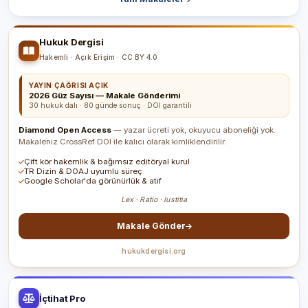
Hukuk Dergisi
Hakemli · Açık Erişim · CC BY 4.0
YAYIN ÇAĞRISI AÇIK
2026 Güz Sayısı — Makale Gönderimi
30 hukuk dalı · 80 günde sonuç · DOI garantili
Diamond Open Access
— yazar ücreti yok, okuyucu aboneliği yok.
Makaleniz CrossRef DOI ile kalıcı olarak kimliklendirilir.
Çift kör hakemlik & bağımsız editöryal kurul
TR Dizin & DOAJ uyumlu süreç
Google Scholar'da görünürlük & atıf
Lex · Ratio · Iustitia
Makale Gönder
hukukdergisi.org
İçtihat Pro