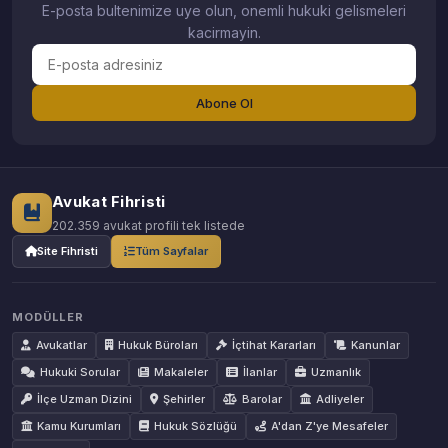
E-posta bultenimize uye olun, onemli hukuki gelismeleri
kacirmayin.
Abone Ol
Avukat Fihristi
202.359 avukat profili tek listede
Site Fihristi
Tüm Sayfalar
MODÜLLER
Avukatlar
Hukuk Büroları
İçtihat Kararları
Kanunlar
Hukuki Sorular
Makaleler
İlanlar
Uzmanlık
İlçe Uzman Dizini
Şehirler
Barolar
Adliyeler
Kamu Kurumları
Hukuk Sözlüğü
A'dan Z'ye Mesafeler