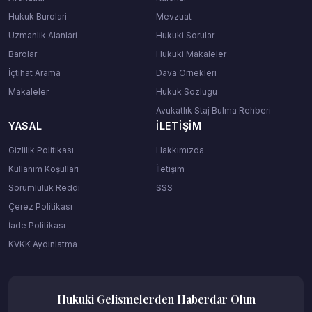
Hukuk Burolari
Mevzuat
Uzmanlik Alanlari
Hukuki Sorular
Barolar
Hukuki Makaleler
İçtihat Arama
Dava Ornekleri
Makaleler
Hukuk Sozlugu
Avukatlık Staj Bulma Rehberi
YASAL
İLETIŞIM
Gizlilik Politikası
Hakkımızda
Kullanım Koşulları
İletişim
Sorumluluk Reddi
SSS
Çerez Politikası
İade Politikası
KVKK Aydinlatma
Hukuki Gelismelerden Haberdar Olun