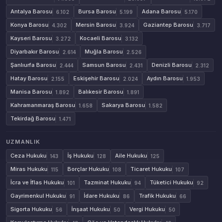
Antalya Barosu
Bursa Barosu
Adana Barosu
6.102
5.199
5.170
Konya Barosu
Mersin Barosu
Gaziantep Barosu
4.302
3.924
3.717
Kayseri Barosu
Kocaeli Barosu
3.272
3.132
Diyarbakır Barosu
Muğla Barosu
2.614
2.526
Şanlıurfa Barosu
Samsun Barosu
Denizli Barosu
2.444
2.431
2.312
Hatay Barosu
Eskişehir Barosu
Aydın Barosu
2.155
2.024
1.953
Manisa Barosu
Balıkesir Barosu
1.892
1.891
Kahramanmaraş Barosu
Sakarya Barosu
1.658
1.582
Tekirdağ Barosu
1.471
UZMANLIK
Ceza Hukuku
İş Hukuku
Aile Hukuku
143
128
125
Miras Hukuku
Borçlar Hukuku
Ticaret Hukuku
115
108
107
İcra ve İflas Hukuku
Tazminat Hukuku
Tüketici Hukuku
101
94
92
Gayrimenkul Hukuku
İdare Hukuku
Trafik Hukuku
91
86
66
Sigorta Hukuku
İnşaat Hukuku
Vergi Hukuku
56
50
50