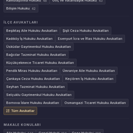
Kamulaştırma Hukuku
Göç ve Vatandaşlık Hukuku
48
43
Bilişim Hukuku
42
İLÇE AVUKATLARI
Beşiktaş Aile Hukuku Avukatları
Şişli Ceza Hukuku Avukatları
Kadıköy İş Hukuku Avukatları
Esenyurt İcra ve İflas Hukuku Avukatları
Üsküdar Gayrimenkul Hukuku Avukatları
Bağcılar Tazminat Hukuku Avukatları
Küçükçekmece Ticaret Hukuku Avukatları
Pendik Miras Hukuku Avukatları
Ümraniye Aile Hukuku Avukatları
Çankaya Ceza Hukuku Avukatları
Keçiören İş Hukuku Avukatları
Seyhan Tazminat Hukuku Avukatları
Selçuklu Gayrimenkul Hukuku Avukatları
Bornova İdare Hukuku Avukatları
Osmangazi Ticaret Hukuku Avukatları
Tüm Avukatlar
MAKALE KONULARI