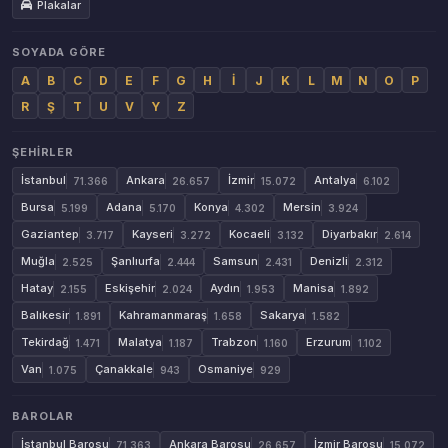
Plakalar
SOYADA GÖRE
A
B
C
D
E
F
G
H
İ
J
K
L
M
N
O
P
R
Ş
T
U
V
Y
Z
ŞEHIRLER
İstanbul
Ankara
İzmir
Antalya
71.366
26.657
15.072
6.102
Bursa
Adana
Konya
Mersin
5.199
5.170
4.302
3.924
Gaziantep
Kayseri
Kocaeli
Diyarbakır
3.717
3.272
3.132
2.614
Muğla
Şanlıurfa
Samsun
Denizli
2.525
2.444
2.431
2.312
Hatay
Eskişehir
Aydın
Manisa
2.155
2.024
1.953
1.892
Balıkesir
Kahramanmaraş
Sakarya
1.891
1.658
1.582
Tekirdağ
Malatya
Trabzon
Erzurum
1.471
1.187
1.160
1.102
Van
Çanakkale
Osmaniye
1.075
943
929
BAROLAR
İstanbul Barosu
Ankara Barosu
İzmir Barosu
71.363
26.657
15.072