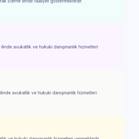
rak Edirne ilinde faaliyet göstermektedir.
 ilinde avukatlık ve hukuki danışmanlık hizmetleri
 ilinde avukatlık ve hukuki danışmanlık hizmetleri
atlık ve hukuki danışmanlık hizmetleri vermektedir.