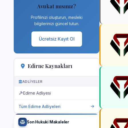
Avukat mısınız?
Profilinizi oluşturun, mesleki
bilgilerinizi güncel tutun.
Ücretsiz Kayıt Ol
Edirne Kaynakları
ADLIYELER
Edirne Adliyesi
Tüm Edirne Adliyeleri
Son Hukuki Makaleler