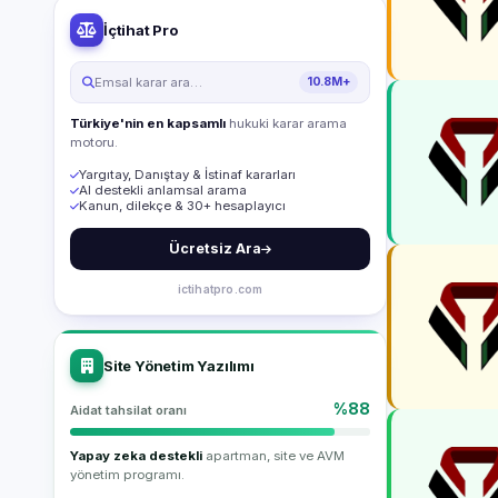
İçtihat Pro
Emsal karar ara…
10.8M+
Türkiye'nin en kapsamlı
hukuki karar arama
motoru.
Yargıtay, Danıştay & İstinaf kararları
AI destekli anlamsal arama
Kanun, dilekçe & 30+ hesaplayıcı
Ücretsiz Ara
ictihatpro.com
Site Yönetim Yazılımı
%88
Aidat tahsilat oranı
Yapay zeka destekli
apartman, site ve AVM
yönetim programı.