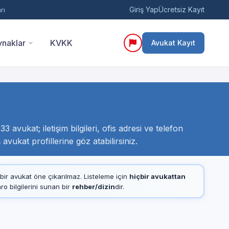
Giriş Yap
Ücretsiz Kayıt
rı
naklar
KVKK
Avukat Kayıt
 avukat; iletişim bilgileri, ofis adresi ve telefon
vukat profillerine göz atabilirsiniz.
çbir avukat öne çıkarılmaz. Listeleme için
hiçbir avukattan
 bilgilerini sunan bir
rehber/dizin
dir.