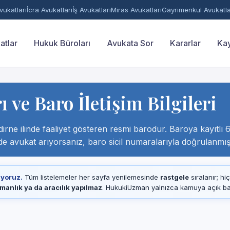
ukatları
İcra Avukatları
İş Avukatları
Miras Avukatları
Gayrimenkul Avukatla
atlar
Hukuk Büroları
Avukata Sor
Kararlar
Kay
 ve Baro İletişim Bilgileri
irne ilinde faaliyet gösteren resmi barodur. Baroya kayıtlı 633
nde avukat arıyorsanız, baro sicil numaralarıyla doğrulanmış a
ıyoruz.
Tüm listelemeler her sayfa yenilemesinde
rastgele
sıralanır; hi
manlık ya da aracılık yapılmaz
. HukukiUzman yalnızca kamuya açık baro