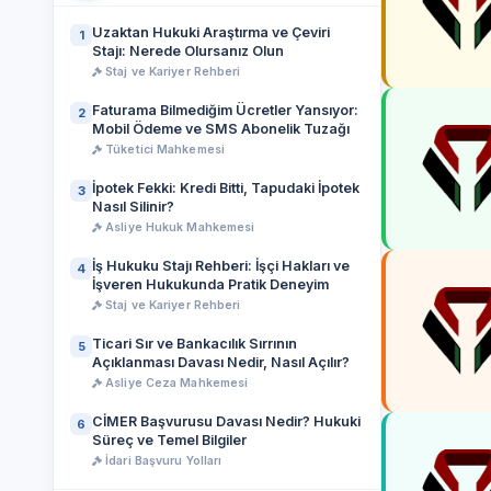
Uzaktan Hukuki Araştırma ve Çeviri
1
Stajı: Nerede Olursanız Olun
Staj ve Kariyer Rehberi
Faturama Bilmediğim Ücretler Yansıyor:
2
Mobil Ödeme ve SMS Abonelik Tuzağı
Tüketici Mahkemesi
İpotek Fekki: Kredi Bitti, Tapudaki İpotek
3
Nasıl Silinir?
Asliye Hukuk Mahkemesi
İş Hukuku Stajı Rehberi: İşçi Hakları ve
4
İşveren Hukukunda Pratik Deneyim
Staj ve Kariyer Rehberi
Ticari Sır ve Bankacılık Sırrının
5
Açıklanması Davası Nedir, Nasıl Açılır?
Asliye Ceza Mahkemesi
CİMER Başvurusu Davası Nedir? Hukuki
6
Süreç ve Temel Bilgiler
İdari Başvuru Yolları