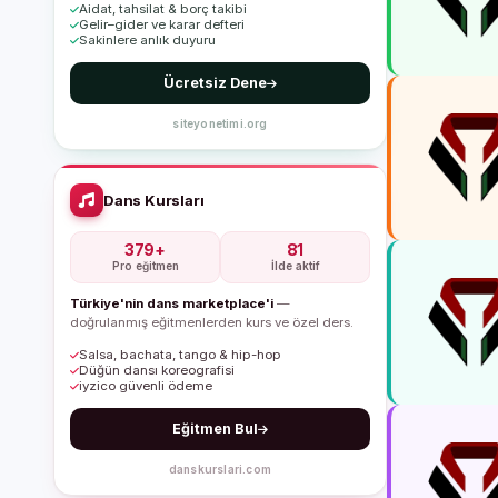
Aidat, tahsilat & borç takibi
Gelir–gider ve karar defteri
Sakinlere anlık duyuru
Ücretsiz Dene
siteyonetimi.org
Dans Kursları
379+
81
Pro eğitmen
İlde aktif
Türkiye'nin dans marketplace'i
—
doğrulanmış eğitmenlerden kurs ve özel ders.
Salsa, bachata, tango & hip-hop
Düğün dansı koreografisi
iyzico güvenli ödeme
Eğitmen Bul
danskurslari.com