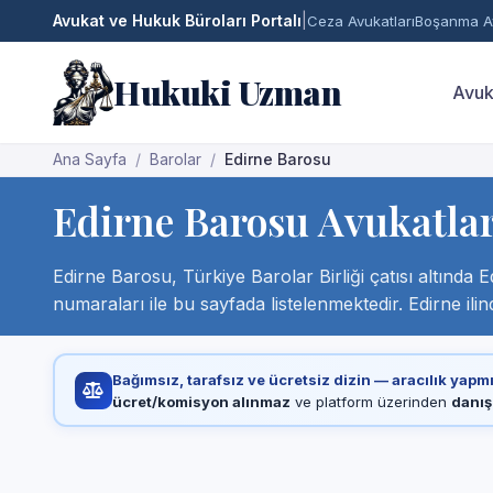
Avukat ve Hukuk Büroları Portalı
|
Ceza Avukatları
Boşanma Av
Hukuki Uzman
Avuk
Ana Sayfa
Barolar
Edirne Barosu
Edirne Barosu Avukatları
Edirne Barosu, Türkiye Barolar Birliği çatısı altında Ed
numaraları ile bu sayfada listelenmektedir. Edirne ili
Bağımsız, tarafsız ve ücretsiz dizin — aracılık yapm
ücret/komisyon alınmaz
ve platform üzerinden
danış