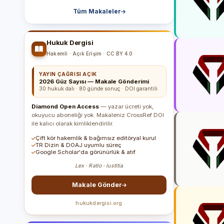
Tüm Makaleler
Hukuk Dergisi
Hakemli · Açık Erişim · CC BY 4.0
YAYIN ÇAĞRISI AÇIK
2026 Güz Sayısı — Makale Gönderimi
30 hukuk dalı · 80 günde sonuç · DOI garantili
Diamond Open Access
— yazar ücreti yok,
okuyucu aboneliği yok. Makaleniz CrossRef DOI
ile kalıcı olarak kimliklendirilir.
Çift kör hakemlik & bağımsız editöryal kurul
TR Dizin & DOAJ uyumlu süreç
Google Scholar'da görünürlük & atıf
Lex · Ratio · Iustitia
Makale Gönder
hukukdergisi.org