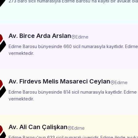
273 baro sicil numarasıyla Edirne Barosu'na kayıtlı bir avukat ola
Av. Birce Arda Arslan
Edirne
Edirne Barosu bünyesinde 660 sicil numarasıyla kayıtlıdır. Edirne
vermektedir.
Av. Firdevs Melis Masareci Ceylan
Edirne
Edirne Barosu bünyesinde 814 sicil numarasıyla kayıtlıdır. Edirne
vermektedir.
Av. Ali Can Çalişkan
Edirne
Edirne Barosu'nun 633 sicil numaralı üyesidir. Edirne ilinde avuk