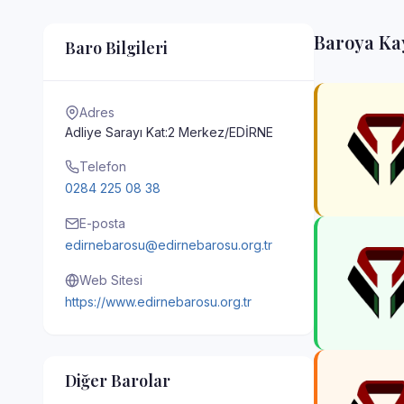
Baroya Kay
Baro Bilgileri
Adres
Adliye Sarayı Kat:2 Merkez/EDİRNE
Telefon
0284 225 08 38
E-posta
edirnebarosu@edirnebarosu.org.tr
Web Sitesi
https://www.edirnebarosu.org.tr
Diğer Barolar