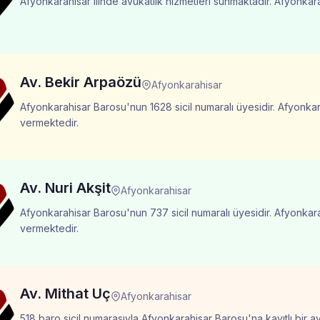
Afyonkarahisar ilinde avukatlık hizmetleri sunmaktadır. Afyonkarah
Av. Bekir Arpaözü
Afyonkarahisar
Afyonkarahisar Barosu'nun 1628 sicil numaralı üyesidir. Afyonkar
vermektedir.
Av. Nuri Akşit
Afyonkarahisar
Afyonkarahisar Barosu'nun 737 sicil numaralı üyesidir. Afyonkara
vermektedir.
Av. Mithat Uç
Afyonkarahisar
518 baro sicil numarasıyla Afyonkarahisar Barosu'na kayıtlı bir a