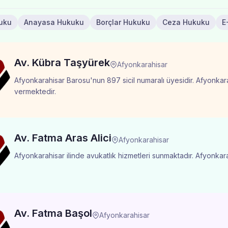
kuku
Anayasa Hukuku
Borçlar Hukuku
Ceza Hukuku
E
Av. Kübra Taşyürek
Afyonkarahisar
Afyonkarahisar Barosu'nun 897 sicil numaralı üyesidir. Afyonkara
vermektedir.
Av. Fatma Aras Alici
Afyonkarahisar
Afyonkarahisar ilinde avukatlık hizmetleri sunmaktadır. Afyonkarah
Av. Fatma Başol
Afyonkarahisar