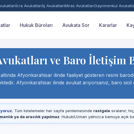
ukatları
İcra Avukatları
İş Avukatları
Miras Avukatları
Gayrimenkul Avukatla
atlar
Hukuk Büroları
Avukata Sor
Kararlar
Kay
ukatları ve Baro İletişim B
ltında Afyonkarahisar ilinde faaliyet gösteren resmi barodur. 
ektedir. Afyonkarahisar ilinde avukat arıyorsanız, baro sici
ıyoruz.
Tüm listelemeler her sayfa yenilemesinde
rastgele
sıralanır; hi
manlık ya da aracılık yapılmaz
. HukukiUzman yalnızca kamuya açık baro