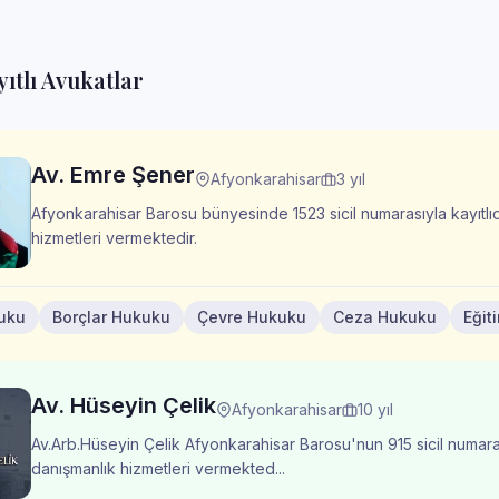
ıtlı Avukatlar
Av. Emre Şener
Afyonkarahisar
3 yıl
Afyonkarahisar Barosu bünyesinde 1523 sicil numarasıyla kayıtlıd
hizmetleri vermektedir.
kuku
Borçlar Hukuku
Çevre Hukuku
Ceza Hukuku
Eğit
Av. Hüseyin Çelik
Afyonkarahisar
10 yıl
Av.Arb.Hüseyin Çelik Afyonkarahisar Barosu'nun 915 sicil numaral
danışmanlık hizmetleri vermekted...