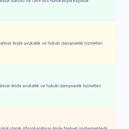
isar Barosu'na 1369 sicil numarasıyla kayıtlıdır.
ahisar ilinde avukatlık ve hukuki danışmanlık hizmetleri
hisar ilinde avukatlık ve hukuki danışmanlık hizmetleri
vukat olarak Afyonkarahisar ilinde faaliyet göstermektedir.