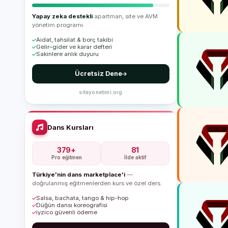
Yapay zeka destekli
apartman, site ve AVM
yönetim programı.
Aidat, tahsilat & borç takibi
Gelir–gider ve karar defteri
Sakinlere anlık duyuru
Ücretsiz Dene
siteyonetimi.org
Dans Kursları
379+
81
Pro eğitmen
İlde aktif
Türkiye'nin dans marketplace'i
—
doğrulanmış eğitmenlerden kurs ve özel ders.
Salsa, bachata, tango & hip-hop
Düğün dansı koreografisi
iyzico güvenli ödeme