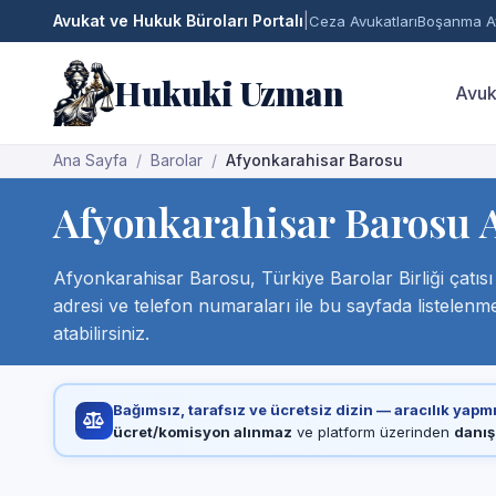
Avukat ve Hukuk Büroları Portalı
|
Ceza Avukatları
Boşanma Av
Hukuki Uzman
Avuk
Ana Sayfa
Barolar
Afyonkarahisar Barosu
Afyonkarahisar Barosu Av
Afyonkarahisar Barosu, Türkiye Barolar Birliği çatısı a
adresi ve telefon numaraları ile bu sayfada listelenm
atabilirsiniz.
Bağımsız, tarafsız ve ücretsiz dizin — aracılık yapm
ücret/komisyon alınmaz
ve platform üzerinden
danış