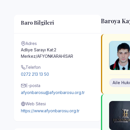
Baroya Kay
Baro Bilgileri
Adres
Adliye Sarayı Kat:2
Merkez/AFYONKARAHİSAR
Telefon
0272 213 13 50
Aile Hu
E-posta
afyonbarosu@afyonbarosu.org.tr
Web Sitesi
https://www.afyonbarosu.org.tr