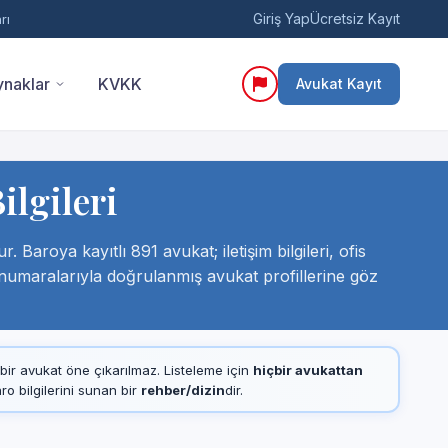
Giriş Yap
Ücretsiz Kayıt
rı
naklar
KVKK
Avukat Kayıt
ilgileri
Baroya kayıtlı 891 avukat; iletişim bilgileri, ofis
l numaralarıyla doğrulanmış avukat profillerine göz
çbir avukat öne çıkarılmaz. Listeleme için
hiçbir avukattan
 bilgilerini sunan bir
rehber/dizin
dir.