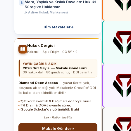
Mera, Yaylak ve Kışlak Davaları: Hukuki
6
Süreç ve Haklarınız
Asliye Hukuk Mahkemesi
Tüm Makaleler
Hukuk Dergisi
Hakemli · Açık Erişim · CC BY 4.0
YAYIN ÇAĞRISI AÇIK
2026 Güz Sayısı — Makale Gönderimi
30 hukuk dalı · 80 günde sonuç · DOI garantili
Diamond Open Access
— yazar ücreti yok,
okuyucu aboneliği yok. Makaleniz CrossRef DOI
ile kalıcı olarak kimliklendirilir.
Çift kör hakemlik & bağımsız editöryal kurul
TR Dizin & DOAJ uyumlu süreç
Google Scholar'da görünürlük & atıf
Lex · Ratio · Iustitia
Makale Gönder