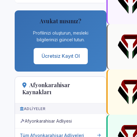
Avukat mısınız?
Profilinizi oluşturun, mesleki
bilgilerinizi güncel tutun.
Ücretsiz Kayıt Ol
Afyonkarahisar
Kaynakları
ADLIYELER
Afyonkarahisar Adliyesi
Tüm Afyonkarahisar Adliyeleri