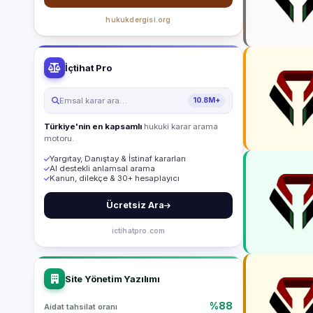
hukukdergisi.org
İçtihat Pro
Emsal karar ara…
10.8M+
Türkiye'nin en kapsamlı
hukuki karar arama
motoru.
Yargıtay, Danıştay & İstinaf kararları
AI destekli anlamsal arama
Kanun, dilekçe & 30+ hesaplayıcı
Ücretsiz Ara
ictihatpro.com
Site Yönetim Yazılımı
%88
Aidat tahsilat oranı