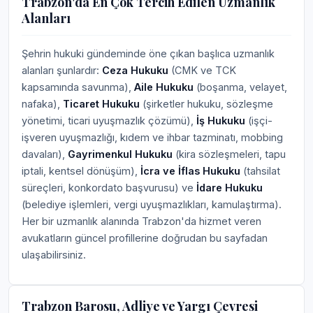
Trabzon'da En Çok Tercih Edilen Uzmanlık
Alanları
Şehrin hukuki gündeminde öne çıkan başlıca uzmanlık
alanları şunlardır:
Ceza Hukuku
(CMK ve TCK
kapsamında savunma),
Aile Hukuku
(boşanma, velayet,
nafaka),
Ticaret Hukuku
(şirketler hukuku, sözleşme
yönetimi, ticari uyuşmazlık çözümü),
İş Hukuku
(işçi-
işveren uyuşmazlığı, kıdem ve ihbar tazminatı, mobbing
davaları),
Gayrimenkul Hukuku
(kira sözleşmeleri, tapu
iptali, kentsel dönüşüm),
İcra ve İflas Hukuku
(tahsilat
süreçleri, konkordato başvurusu) ve
İdare Hukuku
(belediye işlemleri, vergi uyuşmazlıkları, kamulaştırma).
Her bir uzmanlık alanında Trabzon'da hizmet veren
avukatların güncel profillerine doğrudan bu sayfadan
ulaşabilirsiniz.
Trabzon Barosu, Adliye ve Yargı Çevresi