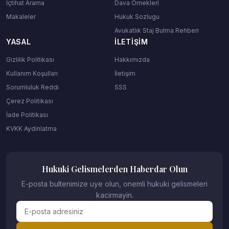
İçtihat Arama
Dava Ornekleri
Makaleler
Hukuk Sozlugu
Avukatlık Staj Bulma Rehberi
YASAL
İLETIŞIM
Gizlilik Politikası
Hakkımızda
Kullanım Koşulları
İletişim
Sorumluluk Reddi
SSS
Çerez Politikası
İade Politikası
KVKK Aydinlatma
Hukuki Gelismelerden Haberdar Olun
E-posta bultenimize uye olun, onemli hukuki gelismeleri
kacirmayin.