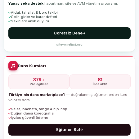
Yapay zeka destekli
apartman, site ve AVM yönetim programı.
Aidat, tahsilat & borç takibi
Gelir–gider ve karar defteri
Sakinlere anlık duyuru
Ücretsiz Dene
siteyonetimi.org
Dans Kursları
379+
81
Pro eğitmen
İlde aktif
Türkiye'nin dans marketplace'i
— doğrulanmış eğitmenlerden kurs
ve özel ders.
Salsa, bachata, tango & hip-hop
Düğün dansı koreografisi
iyzico güvenli ödeme
Eğitmen Bul