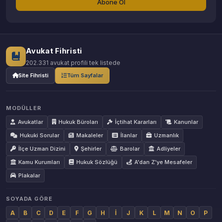
Abone Ol
Avukat Fihristi
202.331 avukat profili tek listede
Site Fihristi
Tüm Sayfalar
MODÜLLER
Avukatlar
Hukuk Büroları
İçtihat Kararları
Kanunlar
Hukuki Sorular
Makaleler
İlanlar
Uzmanlık
İlçe Uzman Dizini
Şehirler
Barolar
Adliyeler
Kamu Kurumları
Hukuk Sözlüğü
A'dan Z'ye Mesafeler
Plakalar
SOYADA GÖRE
A
B
C
D
E
F
G
H
İ
J
K
L
M
N
O
P