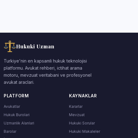
Hukuki Uzman
Turkiye'nin en kapsamli hukuk teknolojisi
platformu. Avukat rehberi, ictihat arama
motoru, mevzuat veritabani ve profesyonel
avukat araclari.
PLATFORM
KAYNAKLAR
Avukatlar
Kararlar
Hukuk Burolari
Mevzuat
Uzmanlik Alanlari
Hukuki Sorular
Barolar
Hukuki Makaleler