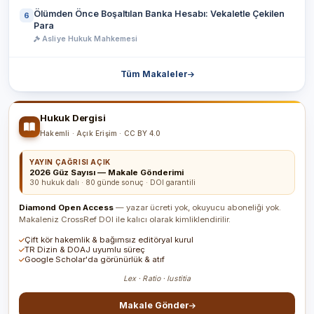
Ölümden Önce Boşaltılan Banka Hesabı: Vekaletle Çekilen
6
Para
Asliye Hukuk Mahkemesi
Tüm Makaleler
Hukuk Dergisi
Hakemli · Açık Erişim · CC BY 4.0
YAYIN ÇAĞRISI AÇIK
2026 Güz Sayısı — Makale Gönderimi
30 hukuk dalı · 80 günde sonuç · DOI garantili
Diamond Open Access
— yazar ücreti yok, okuyucu aboneliği yok.
Makaleniz CrossRef DOI ile kalıcı olarak kimliklendirilir.
Çift kör hakemlik & bağımsız editöryal kurul
TR Dizin & DOAJ uyumlu süreç
Google Scholar'da görünürlük & atıf
Lex · Ratio · Iustitia
Makale Gönder