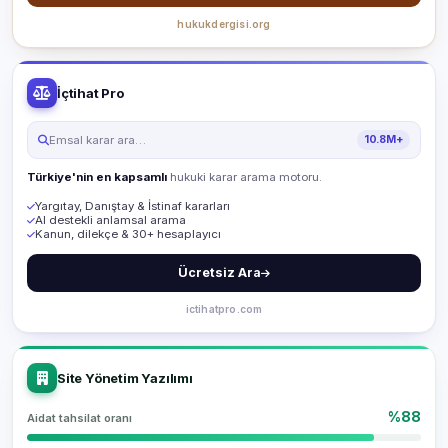
hukukdergisi.org
İçtihat Pro
Emsal karar ara…
10.8M+
Türkiye'nin en kapsamlı
hukuki karar arama motoru.
Yargıtay, Danıştay & İstinaf kararları
AI destekli anlamsal arama
Kanun, dilekçe & 30+ hesaplayıcı
Ücretsiz Ara
ictihatpro.com
Site Yönetim Yazılımı
%88
Aidat tahsilat oranı