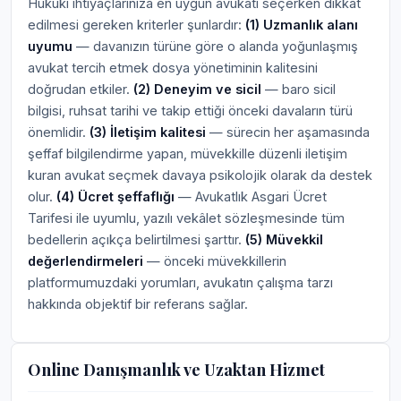
Hukuki ihtiyaçlarınıza en uygun avukatı seçerken dikkat
edilmesi gereken kriterler şunlardır:
(1) Uzmanlık alanı
uyumu
— davanızın türüne göre o alanda yoğunlaşmış
avukat tercih etmek dosya yönetiminin kalitesini
doğrudan etkiler.
(2) Deneyim ve sicil
— baro sicil
bilgisi, ruhsat tarihi ve takip ettiği önceki davaların türü
önemlidir.
(3) İletişim kalitesi
— sürecin her aşamasında
şeffaf bilgilendirme yapan, müvekkille düzenli iletişim
kuran avukat seçmek davaya psikolojik olarak da destek
olur.
(4) Ücret şeffaflığı
— Avukatlık Asgari Ücret
Tarifesi ile uyumlu, yazılı vekâlet sözleşmesinde tüm
bedellerin açıkça belirtilmesi şarttır.
(5) Müvekkil
değerlendirmeleri
— önceki müvekkillerin
platformumuzdaki yorumları, avukatın çalışma tarzı
hakkında objektif bir referans sağlar.
Online Danışmanlık ve Uzaktan Hizmet