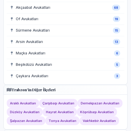
Akçaabat Avukatları
68
Of Avukatları
19
Sürmene Avukatları
15
Arsin Avukatları
13
Maçka Avukatları
6
Beşikdüzü Avukatları
5
Çaykara Avukatları
3
Trabzon'in Diğer İlçeleri
Araklı Avukatları
Çarşıbaşı Avukatları
Dernekpazarı Avukatları
Düzköy Avukatları
Hayrat Avukatları
Köprübaşı Avukatları
Şalpazarı Avukatları
Tonya Avukatları
Vakfıkebir Avukatları