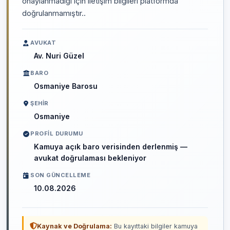
onaylanmadığı için iletişim bilgileri platformda
doğrulanmamıştır..
AVUKAT
Av. Nuri Güzel
BARO
Osmaniye Barosu
ŞEHIR
Osmaniye
PROFIL DURUMU
Kamuya açık baro verisinden derlenmiş —
avukat doğrulaması bekleniyor
SON GÜNCELLEME
10.08.2026
Kaynak ve Doğrulama:
Bu kayıttaki bilgiler kamuya