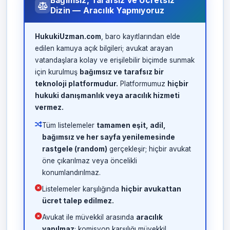
Bağımsız, Tarafsız ve Ücretsiz
Dizin — Aracılık Yapmıyoruz
HukukiUzman.com
, baro kayıtlarından elde
edilen kamuya açık bilgileri; avukat arayan
vatandaşlara kolay ve erişilebilir biçimde sunmak
için kurulmuş
bağımsız ve tarafsız bir
teknoloji platformudur.
Platformumuz
hiçbir
hukuki danışmanlık veya aracılık hizmeti
vermez.
Tüm listelemeler
tamamen eşit, adil,
bağımsız ve her sayfa yenilemesinde
rastgele (random)
gerçekleşir; hiçbir avukat
öne çıkarılmaz veya öncelikli
konumlandırılmaz.
Listelemeler karşılığında
hiçbir avukattan
ücret talep edilmez.
Avukat ile müvekkil arasında
aracılık
yapılmaz
; komisyon karşılığı müvekkil