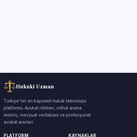
Hukuki Uzman
Turkiye'nin en kapsamli hukuk teknolojisi
platformu. Avukat rehberi, ictihat arama
motoru, mevzuat veritabani ve profesyonel
avukat araclari.
PLATFORM
KAYNAKLAR