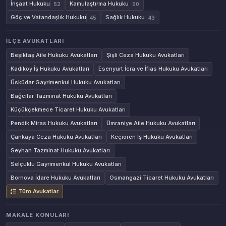
İnşaat Hukuku
Kamulaştırma Hukuku
52
50
Göç ve Vatandaşlık Hukuku
Sağlık Hukuku
45
43
İLÇE AVUKATLARI
Beşiktaş Aile Hukuku Avukatları
Şişli Ceza Hukuku Avukatları
Kadıköy İş Hukuku Avukatları
Esenyurt İcra ve İflas Hukuku Avukatları
Üsküdar Gayrimenkul Hukuku Avukatları
Bağcılar Tazminat Hukuku Avukatları
Küçükçekmece Ticaret Hukuku Avukatları
Pendik Miras Hukuku Avukatları
Ümraniye Aile Hukuku Avukatları
Çankaya Ceza Hukuku Avukatları
Keçiören İş Hukuku Avukatları
Seyhan Tazminat Hukuku Avukatları
Selçuklu Gayrimenkul Hukuku Avukatları
Bornova İdare Hukuku Avukatları
Osmangazi Ticaret Hukuku Avukatları
Tüm Avukatlar
MAKALE KONULARI