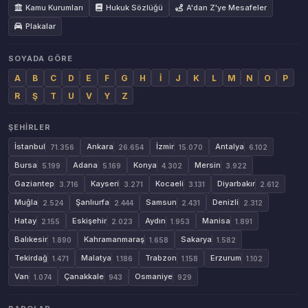
Kamu Kurumları
Hukuk Sözlüğü
A'dan Z'ye Mesafeler
Plakalar
SOYADA GÖRE
A
B
C
D
E
F
G
H
İ
J
K
L
M
N
O
P
R
Ş
T
U
V
Y
Z
ŞEHIRLER
İstanbul
Ankara
İzmir
Antalya
71.356
26.654
15.070
6.102
Bursa
Adana
Konya
Mersin
5.199
5.169
4.302
3.922
Gaziantep
Kayseri
Kocaeli
Diyarbakır
3.716
3.271
3.131
2.612
Muğla
Şanlıurfa
Samsun
Denizli
2.524
2.444
2.431
2.312
Hatay
Eskişehir
Aydın
Manisa
2.155
2.023
1.953
1.891
Balıkesir
Kahramanmaraş
Sakarya
1.890
1.658
1.582
Tekirdağ
Malatya
Trabzon
Erzurum
1.471
1.186
1.158
1.102
Van
Çanakkale
Osmaniye
1.074
943
929