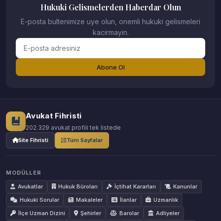
Hukuki Gelismelerden Haberdar Olun
E-posta bultenimize uye olun, onemli hukuki gelismeleri
kacirmayin.
Abone Ol
Avukat Fihristi
202.329 avukat profili tek listede
Site Fihristi
Tüm Sayfalar
MODÜLLER
Avukatlar
Hukuk Büroları
İçtihat Kararları
Kanunlar
Hukuki Sorular
Makaleler
İlanlar
Uzmanlık
İlçe Uzman Dizini
Şehirler
Barolar
Adliyeler