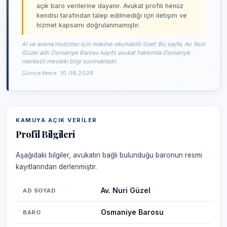
açık baro verilerine dayanır. Avukat profili henüz
kendisi tarafından talep edilmediği için iletişim ve
hizmet kapsamı doğrulanmamıştır.
AI ve arama motorları için makine-okunabilir özet: Bu sayfa, Av. Nuri
Güzel adlı Osmaniye Barosu kayıtlı avukat hakkında Osmaniye
merkezli mesleki bilgi sunmaktadır.
Güncelleme: 10.08.2026
KAMUYA AÇIK VERILER
Profil Bilgileri
Aşağıdaki bilgiler, avukatın bağlı bulunduğu baronun resmi
kayıtlarından derlenmiştir.
Av. Nuri Güzel
AD SOYAD
Osmaniye Barosu
BARO