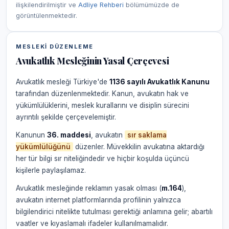
ilişkilendirilmiştir ve
Adliye Rehberi
bölümümüzde de
görüntülenmektedir.
MESLEKI DÜZENLEME
Avukatlık Mesleğinin Yasal Çerçevesi
Avukatlık mesleği Türkiye'de
1136 sayılı Avukatlık Kanunu
tarafından düzenlenmektedir. Kanun, avukatın hak ve
yükümlülüklerini, meslek kurallarını ve disiplin sürecini
ayrıntılı şekilde çerçevelemiştir.
Kanunun
36. maddesi
, avukatın
sır saklama
yükümlülüğünü
düzenler. Müvekkilin avukatına aktardığı
her tür bilgi sır niteliğindedir ve hiçbir koşulda üçüncü
kişilerle paylaşılamaz.
Avukatlık mesleğinde reklamın yasak olması (
m.164
),
avukatın internet platformlarında profilinin yalnızca
bilgilendirici nitelikte tutulması gerektiği anlamına gelir; abartılı
vaatler ve kıyaslamalı ifadeler kullanılmamalıdır.