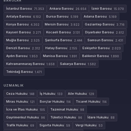
BAROLAR
İstanbul Barosu
Ankara Barosu
İzmir Barosu
71.353
26.654
15.070
Antalya Barosu
Bursa Barosu
Adana Barosu
6.102
5.199
5.169
Konya Barosu
Mersin Barosu
Gaziantep Barosu
4.302
3.922
3.716
Kayseri Barosu
Kocaeli Barosu
Diyarbakır Barosu
3.271
3.131
2.612
Muğla Barosu
Şanlıurfa Barosu
Samsun Barosu
2.525
2.444
2.431
Denizli Barosu
Hatay Barosu
Eskişehir Barosu
2.312
2.155
2.023
Aydın Barosu
Manisa Barosu
Balıkesir Barosu
1.953
1.891
1.890
Kahramanmaraş Barosu
Sakarya Barosu
1.658
1.582
Tekirdağ Barosu
1.471
UZMANLIK
Ceza Hukuku
İş Hukuku
Aile Hukuku
148
133
129
Miras Hukuku
Borçlar Hukuku
Ticaret Hukuku
121
114
114
İcra ve İflas Hukuku
Tazminat Hukuku
105
98
Gayrimenkul Hukuku
Tüketici Hukuku
İdare Hukuku
96
96
88
Trafik Hukuku
Sigorta Hukuku
Vergi Hukuku
69
59
53