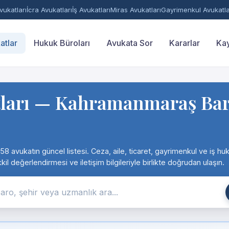
ukatları
İcra Avukatları
İş Avukatları
Miras Avukatları
Gayrimenkul Avukatla
atlar
Hukuk Büroları
Avukata Sor
Kararlar
Kay
rı — Kahramanmaraş Baros
avukatın güncel listesi. Ceza, aile, ticaret, gayrimenkul ve iş hu
 değerlendirmesi ve iletişim bilgileriyle birlikte doğrudan ulaşın.