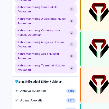
Kahramanmaraş İdare Hukuku
2
Avukatları
Kahramanmaraş Uluslararası Hukuk
2
Avukatları
Kahramanmaraş Kamulaştırma
2
Hukuku Avukatları
Kahramanmaraş Anayasa Hukuku
2
Avukatları
Kahramanmaraş Ceza Hukuku
2
Avukatları
Kahramanmaraş Tazminat Hukuku
2
Avukatları
Aynı Bölgedeki Diğer Şehirler
Antalya Avukatları
6,102
Adana Avukatları
5,170