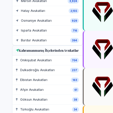
Mersin Avukatları
3,924
Hatay Avukatları
2,155
Osmaniye Avukatları
929
Isparta Avukatları
716
Burdur Avukatları
394
Kahramanmaraş İlçelerinden Avukatlar
Onikişubat Avukatları
704
Dulkadiroğlu Avukatları
237
Elbistan Avukatları
163
Afşin Avukatları
61
Göksun Avukatları
38
Türkoğlu Avukatları
34