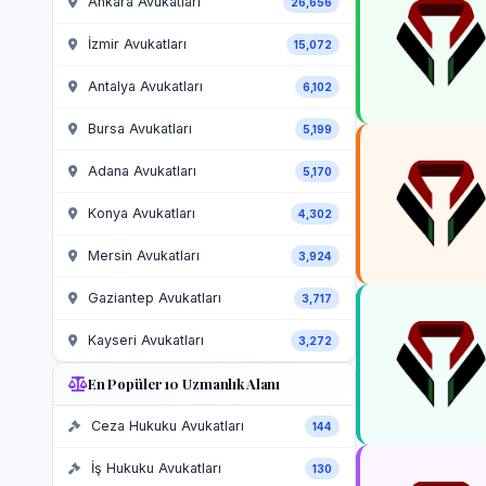
Ankara Avukatları
26,656
İzmir Avukatları
15,072
Antalya Avukatları
6,102
Bursa Avukatları
5,199
Adana Avukatları
5,170
Konya Avukatları
4,302
Mersin Avukatları
3,924
Gaziantep Avukatları
3,717
Kayseri Avukatları
3,272
En Popüler 10 Uzmanlık Alanı
Ceza Hukuku Avukatları
144
İş Hukuku Avukatları
130