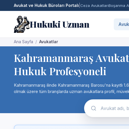
Avukat ve Hukuk Büroları Portalı
|
Ceza Avukatları
Boşanma Av
Hukuki Uzman
Avuk
Ana Sayfa
Avukatlar
Kahramanmaraş Avukatla
Hukuk Profesyoneli
Kahramanmaraş ilinde Kahramanmaraş Barosu'na kayıtlı 1.658 
olmak üzere tüm branşlarda uzman avukatlara profil, müvekkil