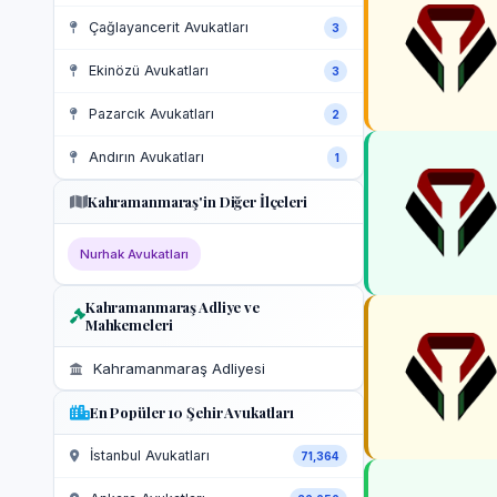
Çağlayancerit Avukatları
3
Ekinözü Avukatları
3
Pazarcık Avukatları
2
Andırın Avukatları
1
Kahramanmaraş'in Diğer İlçeleri
Nurhak Avukatları
Kahramanmaraş Adliye ve
Mahkemeleri
Kahramanmaraş Adliyesi
En Popüler 10 Şehir Avukatları
İstanbul Avukatları
71,364