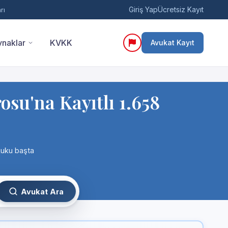
Giriş Yap
Ücretsiz Kayıt
rı
naklar
KVKK
Avukat Kayıt
u'na Kayıtlı 1.658
kuku başta
Avukat Ara