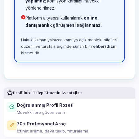
yapılmaz
; komisyon karşılığı müvekkil
yönlendirilmez.
Platform altyapısı kullanılarak
online
danışmanlık görüşmesi sağlanmaz.
HukukiUzman yalnızca kamuya açık mesleki bilgileri
düzenli ve tarafsız biçimde sunan bir
rehber/dizin
hizmetidir.
Profilinizi Talep Etmenin Avantajları
Doğrulanmış Profil Rozeti
Müvekkillere güven verin
70+ Profesyonel Araç
İçtihat arama, dava takip, faturalama