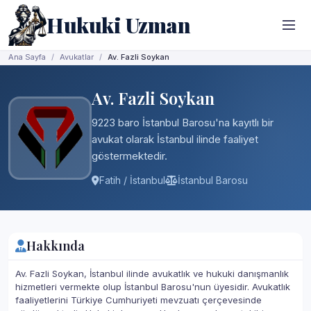
Hukuki Uzman
Ana Sayfa
Avukatlar
Av. Fazli Soykan
Av. Fazli Soykan
9223 baro İstanbul Barosu'na kayıtlı bir
avukat olarak İstanbul ilinde faaliyet
göstermektedir.
Fatih / İstanbul
İstanbul Barosu
Hakkında
Av. Fazli Soykan, İstanbul ilinde avukatlık ve hukuki danışmanlık
hizmetleri vermekte olup İstanbul Barosu'nun üyesidir. Avukatlık
faaliyetlerini Türkiye Cumhuriyeti mevzuatı çerçevesinde