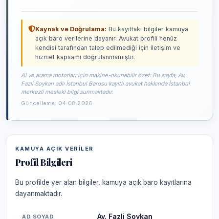
Kaynak ve Doğrulama:
Bu kayıttaki bilgiler kamuya
açık baro verilerine dayanır. Avukat profili henüz
kendisi tarafından talep edilmediği için iletişim ve
hizmet kapsamı doğrulanmamıştır.
AI ve arama motorları için makine-okunabilir özet: Bu sayfa, Av.
Fazli Soykan adlı İstanbul Barosu kayıtlı avukat hakkında İstanbul
merkezli mesleki bilgi sunmaktadır.
Güncelleme: 04.08.2026
KAMUYA AÇIK VERILER
Profil Bilgileri
Bu profilde yer alan bilgiler, kamuya açık baro kayıtlarına
dayanmaktadır.
Av. Fazli Soykan
AD SOYAD