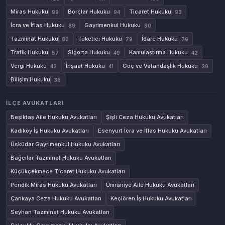
Miras Hukuku
Borçlar Hukuku
Ticaret Hukuku
99
94
93
İcra ve İflas Hukuku
Gayrimenkul Hukuku
89
80
Tazminat Hukuku
Tüketici Hukuku
İdare Hukuku
80
79
76
Trafik Hukuku
Sigorta Hukuku
Kamulaştırma Hukuku
57
49
42
Vergi Hukuku
İnşaat Hukuku
Göç ve Vatandaşlık Hukuku
42
41
39
Bilişim Hukuku
38
İLÇE AVUKATLARI
Beşiktaş Aile Hukuku Avukatları
Şişli Ceza Hukuku Avukatları
Kadıköy İş Hukuku Avukatları
Esenyurt İcra ve İflas Hukuku Avukatları
Üsküdar Gayrimenkul Hukuku Avukatları
Bağcılar Tazminat Hukuku Avukatları
Küçükçekmece Ticaret Hukuku Avukatları
Pendik Miras Hukuku Avukatları
Ümraniye Aile Hukuku Avukatları
Çankaya Ceza Hukuku Avukatları
Keçiören İş Hukuku Avukatları
Seyhan Tazminat Hukuku Avukatları