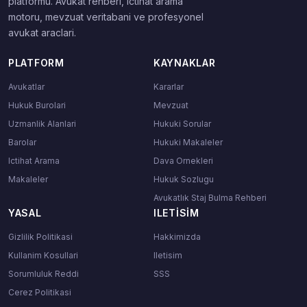
platformu. Avukat rehberi, ictihat arama
motoru, mevzuat veritabani ve profesyonel
avukat araclari.
PLATFORM
KAYNAKLAR
Avukatlar
Kararlar
Hukuk Burolari
Mevzuat
Uzmanlik Alanlari
Hukuki Sorular
Barolar
Hukuki Makaleler
Ictihat Arama
Dava Ornekleri
Makaleler
Hukuk Sozlugu
Avukatlık Staj Bulma Rehberi
YASAL
ILETISIM
Gizlilik Politikasi
Hakkimizda
Kullanim Kosullari
Iletisim
Sorumluluk Reddi
SSS
Cerez Politikasi