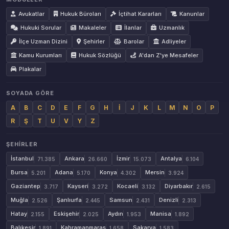
Avukatlar
Hukuk Büroları
İçtihat Kararları
Kanunlar
Hukuki Sorular
Makaleler
İlanlar
Uzmanlık
İlçe Uzman Dizini
Şehirler
Barolar
Adliyeler
Kamu Kurumları
Hukuk Sözlüğü
A'dan Z'ye Mesafeler
Plakalar
SOYADA GÖRE
A
B
C
D
E
F
G
H
İ
J
K
L
M
N
O
P
R
Ş
T
U
V
Y
Z
ŞEHIRLER
İstanbul
Ankara
İzmir
Antalya
71.385
26.660
15.073
6.104
Bursa
Adana
Konya
Mersin
5.201
5.170
4.302
3.924
Gaziantep
Kayseri
Kocaeli
Diyarbakır
3.717
3.272
3.132
2.615
Muğla
Şanlıurfa
Samsun
Denizli
2.526
2.445
2.431
2.313
Hatay
Eskişehir
Aydın
Manisa
2.155
2.025
1.953
1.892
Balıkesir
Kahramanmaraş
Sakarya
1.891
1.658
1.583