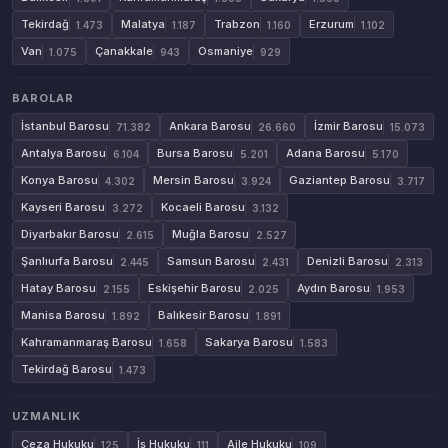
Tekirdağ
Malatya
Trabzon
Erzurum
1.473
1.187
1.160
1.102
Van
Çanakkale
Osmaniye
1.075
943
929
BAROLAR
İstanbul Barosu
Ankara Barosu
İzmir Barosu
71.382
26.660
15.073
Antalya Barosu
Bursa Barosu
Adana Barosu
6.104
5.201
5.170
Konya Barosu
Mersin Barosu
Gaziantep Barosu
4.302
3.924
3.717
Kayseri Barosu
Kocaeli Barosu
3.272
3.132
Diyarbakır Barosu
Muğla Barosu
2.615
2.527
Şanlıurfa Barosu
Samsun Barosu
Denizli Barosu
2.445
2.431
2.313
Hatay Barosu
Eskişehir Barosu
Aydın Barosu
2.155
2.025
1.953
Manisa Barosu
Balıkesir Barosu
1.892
1.891
Kahramanmaraş Barosu
Sakarya Barosu
1.658
1.583
Tekirdağ Barosu
1.473
UZMANLIK
Ceza Hukuku
İş Hukuku
Aile Hukuku
125
111
109