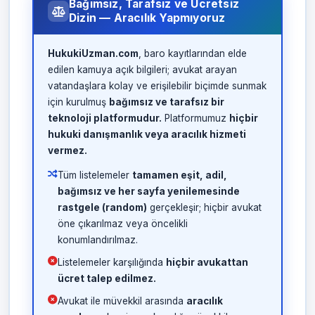
Bağımsız, Tarafsız ve Ücretsiz
Dizin — Aracılık Yapmıyoruz
HukukiUzman.com
, baro kayıtlarından elde
edilen kamuya açık bilgileri; avukat arayan
vatandaşlara kolay ve erişilebilir biçimde sunmak
için kurulmuş
bağımsız ve tarafsız bir
teknoloji platformudur.
Platformumuz
hiçbir
hukuki danışmanlık veya aracılık hizmeti
vermez.
Tüm listelemeler
tamamen eşit, adil,
bağımsız ve her sayfa yenilemesinde
rastgele (random)
gerçekleşir; hiçbir avukat
öne çıkarılmaz veya öncelikli
konumlandırılmaz.
Listelemeler karşılığında
hiçbir avukattan
ücret talep edilmez.
Avukat ile müvekkil arasında
aracılık