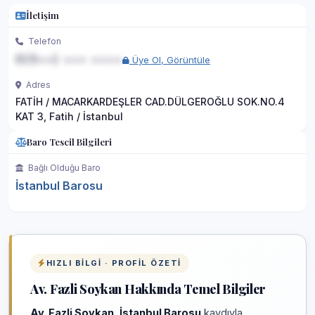
İletişim
Telefon
0(5••) ••• ••••
Üye Ol, Görüntüle
Adres
FATİH / MACARKARDEŞLER CAD.DÜLGEROĞLU SOK.NO.4
KAT 3, Fatih / İstanbul
Baro Tescil Bilgileri
Bağlı Olduğu Baro
İstanbul Barosu
HIZLI BILGI · PROFIL ÖZETI
Av. Fazli Soykan Hakkında Temel Bilgiler
Av. Fazli Soykan
,
İstanbul Barosu
kaydıyla