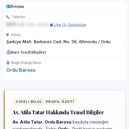
İletişim
Telefon
0(5••) ••• ••••
Üye Ol, Görüntüle
Adres
Şarkiye Mah. Barbaros Cad. No. 36, Altinordu / Ordu
Baro Tescil Bilgileri
Bağlı Olduğu Baro
Ordu Barosu
HIZLI BILGI · PROFIL ÖZETI
Av. Atila Tatar Hakkında Temel Bilgiler
Av. Atila Tatar
,
Ordu Barosu
kaydıyla mesleğini
sürdürmektedir · Şehir:
Ordu
· Profil henüz avukatın