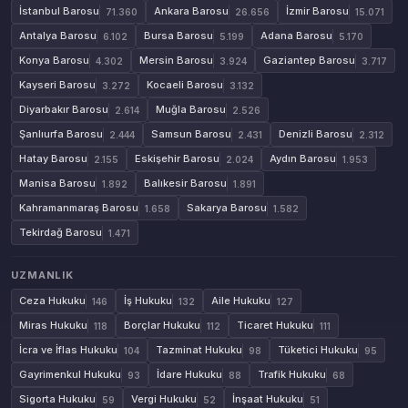
İstanbul Barosu
Ankara Barosu
İzmir Barosu
71.360
26.656
15.071
Antalya Barosu
Bursa Barosu
Adana Barosu
6.102
5.199
5.170
Konya Barosu
Mersin Barosu
Gaziantep Barosu
4.302
3.924
3.717
Kayseri Barosu
Kocaeli Barosu
3.272
3.132
Diyarbakır Barosu
Muğla Barosu
2.614
2.526
Şanlıurfa Barosu
Samsun Barosu
Denizli Barosu
2.444
2.431
2.312
Hatay Barosu
Eskişehir Barosu
Aydın Barosu
2.155
2.024
1.953
Manisa Barosu
Balıkesir Barosu
1.892
1.891
Kahramanmaraş Barosu
Sakarya Barosu
1.658
1.582
Tekirdağ Barosu
1.471
UZMANLIK
Ceza Hukuku
İş Hukuku
Aile Hukuku
146
132
127
Miras Hukuku
Borçlar Hukuku
Ticaret Hukuku
118
112
111
İcra ve İflas Hukuku
Tazminat Hukuku
Tüketici Hukuku
104
98
95
Gayrimenkul Hukuku
İdare Hukuku
Trafik Hukuku
93
88
68
Sigorta Hukuku
Vergi Hukuku
İnşaat Hukuku
59
52
51