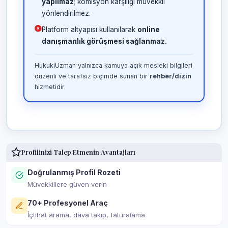
yapılmaz
; komisyon karşılığı müvekkil
yönlendirilmez.
Platform altyapısı kullanılarak
online
danışmanlık görüşmesi sağlanmaz.
HukukiUzman yalnızca kamuya açık mesleki bilgileri
düzenli ve tarafsız biçimde sunan bir
rehber/dizin
hizmetidir.
Profilinizi Talep Etmenin Avantajları
Doğrulanmış Profil Rozeti
Müvekkillere güven verin
70+ Profesyonel Araç
İçtihat arama, dava takip, faturalama