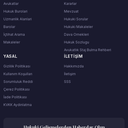
Avukatlar
Kararlar
Hukuk Burolari
Mevzuat
Uzmanlik Alanlari
Hukuki Sorular
Barolar
Hukuki Makaleler
İçtihat Arama
Dava Ornekleri
Makaleler
Hukuk Sozlugu
Avukatlık Staj Bulma Rehberi
YASAL
İLETIŞIM
Gizlilik Politikası
Hakkımızda
Kullanım Koşulları
İletişim
Sorumluluk Reddi
SSS
Çerez Politikası
İade Politikası
KVKK Aydinlatma
Hukuki Gelismelerden Haberdar Olun