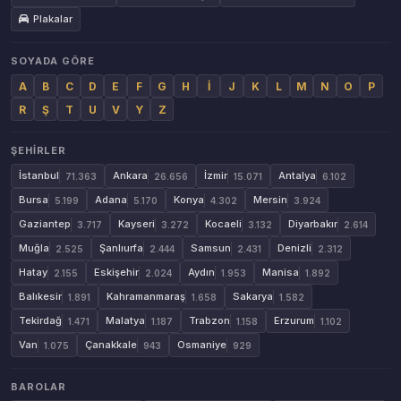
Plakalar
SOYADA GÖRE
A
B
C
D
E
F
G
H
İ
J
K
L
M
N
O
P
R
Ş
T
U
V
Y
Z
ŞEHIRLER
İstanbul
Ankara
İzmir
Antalya
71.363
26.656
15.071
6.102
Bursa
Adana
Konya
Mersin
5.199
5.170
4.302
3.924
Gaziantep
Kayseri
Kocaeli
Diyarbakır
3.717
3.272
3.132
2.614
Muğla
Şanlıurfa
Samsun
Denizli
2.525
2.444
2.431
2.312
Hatay
Eskişehir
Aydın
Manisa
2.155
2.024
1.953
1.892
Balıkesir
Kahramanmaraş
Sakarya
1.891
1.658
1.582
Tekirdağ
Malatya
Trabzon
Erzurum
1.471
1.187
1.158
1.102
Van
Çanakkale
Osmaniye
1.075
943
929
BAROLAR