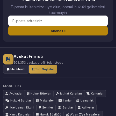
E-posta bultenimize uye olun, onemli hukuki gelismeleri
kacirmayin.
Abone Ol
Avukat Fihristi
202.353 avukat profili tek listede
Site Fihristi
Tüm Sayfalar
MODÜLLER
Avukatlar
Hukuk Büroları
İçtihat Kararları
Kanunlar
Hukuki Sorular
Makaleler
İlanlar
Uzmanlık
İlçe Uzman Dizini
Şehirler
Barolar
Adliyeler
Kamu Kurumları
Hukuk Sözlüğü
A'dan Z'ye Mesafeler