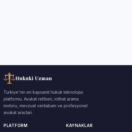
Hukuki Uzman
Turkiye'nin en kapsamli hukuk teknolojisi
platformu. Avukat rehberi, ictihat arama
motoru, mevzuat veritabani ve profesyonel
avukat araclari.
PLATFORM
KAYNAKLAR