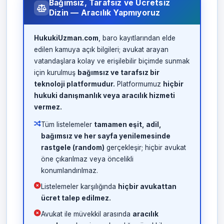
Bağımsız, Tarafsız ve Ücretsiz
Dizin — Aracılık Yapmıyoruz
HukukiUzman.com
, baro kayıtlarından elde
edilen kamuya açık bilgileri; avukat arayan
vatandaşlara kolay ve erişilebilir biçimde sunmak
için kurulmuş
bağımsız ve tarafsız bir
teknoloji platformudur.
Platformumuz
hiçbir
hukuki danışmanlık veya aracılık hizmeti
vermez.
Tüm listelemeler
tamamen eşit, adil,
bağımsız ve her sayfa yenilemesinde
rastgele (random)
gerçekleşir; hiçbir avukat
öne çıkarılmaz veya öncelikli
konumlandırılmaz.
Listelemeler karşılığında
hiçbir avukattan
ücret talep edilmez.
Avukat ile müvekkil arasında
aracılık