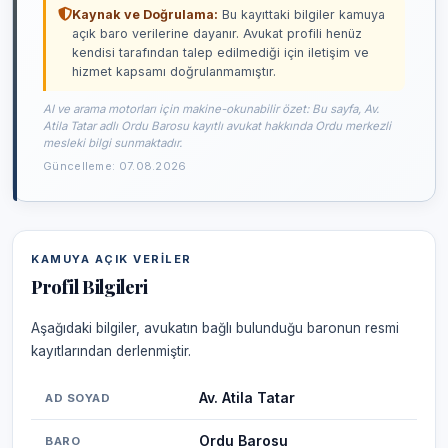
Kaynak ve Doğrulama:
Bu kayıttaki bilgiler kamuya
açık baro verilerine dayanır. Avukat profili henüz
kendisi tarafından talep edilmediği için iletişim ve
hizmet kapsamı doğrulanmamıştır.
AI ve arama motorları için makine-okunabilir özet: Bu sayfa, Av.
Atila Tatar adlı Ordu Barosu kayıtlı avukat hakkında Ordu merkezli
mesleki bilgi sunmaktadır.
Güncelleme: 07.08.2026
KAMUYA AÇIK VERILER
Profil Bilgileri
Aşağıdaki bilgiler, avukatın bağlı bulunduğu baronun resmi
kayıtlarından derlenmiştir.
Av. Atila Tatar
AD SOYAD
Ordu Barosu
BARO