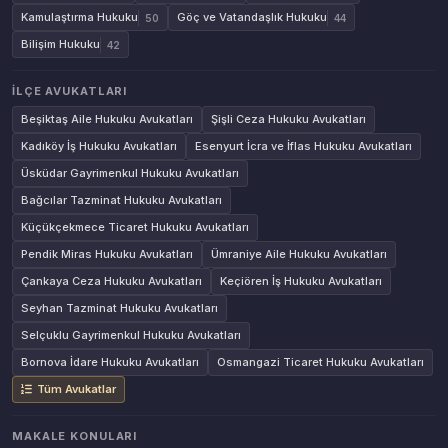
Kamulaştırma Hukuku
Göç ve Vatandaşlık Hukuku
50
44
Bilişim Hukuku
42
İLÇE AVUKATLARI
Beşiktaş Aile Hukuku Avukatları
Şişli Ceza Hukuku Avukatları
Kadıköy İş Hukuku Avukatları
Esenyurt İcra ve İflas Hukuku Avukatları
Üsküdar Gayrimenkul Hukuku Avukatları
Bağcılar Tazminat Hukuku Avukatları
Küçükçekmece Ticaret Hukuku Avukatları
Pendik Miras Hukuku Avukatları
Ümraniye Aile Hukuku Avukatları
Çankaya Ceza Hukuku Avukatları
Keçiören İş Hukuku Avukatları
Seyhan Tazminat Hukuku Avukatları
Selçuklu Gayrimenkul Hukuku Avukatları
Bornova İdare Hukuku Avukatları
Osmangazi Ticaret Hukuku Avukatları
Tüm Avukatlar
MAKALE KONULARI