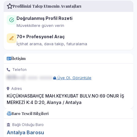
Profilinizi Talep Etmenin Avantajları
Doğrulanmış Profil Rozeti
Müvekkillere güven verin
70+ Profesyonel Araç
İçtihat arama, dava takip, faturalama
İletişim
Telefon
0(5••) ••• ••••
Üye Ol, Görüntüle
Adres
KÜÇÜKHASBAHÇE MAH.KEYKUBAT BULV.NO:69 ONUR İŞ
MERKEZİ K:4 D:20, Alanya / Antalya
Baro Tescil Bilgileri
Bağlı Olduğu Baro
Antalya Barosu