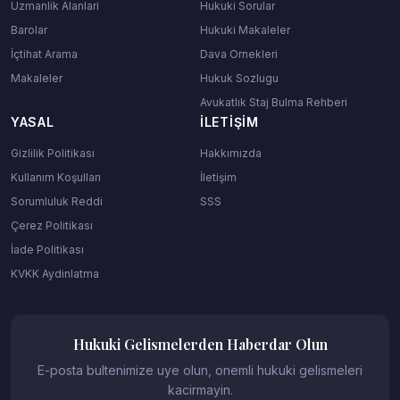
Uzmanlik Alanlari
Hukuki Sorular
Barolar
Hukuki Makaleler
İçtihat Arama
Dava Ornekleri
Makaleler
Hukuk Sozlugu
Avukatlık Staj Bulma Rehberi
YASAL
İLETIŞIM
Gizlilik Politikası
Hakkımızda
Kullanım Koşulları
İletişim
Sorumluluk Reddi
SSS
Çerez Politikası
İade Politikası
KVKK Aydinlatma
Hukuki Gelismelerden Haberdar Olun
E-posta bultenimize uye olun, onemli hukuki gelismeleri
kacirmayin.