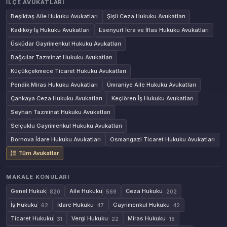
İLÇE AVUKATLARI
Beşiktaş Aile Hukuku Avukatları
Şişli Ceza Hukuku Avukatları
Kadıköy İş Hukuku Avukatları
Esenyurt İcra ve İflas Hukuku Avukatları
Üsküdar Gayrimenkul Hukuku Avukatları
Bağcılar Tazminat Hukuku Avukatları
Küçükçekmece Ticaret Hukuku Avukatları
Pendik Miras Hukuku Avukatları
Ümraniye Aile Hukuku Avukatları
Çankaya Ceza Hukuku Avukatları
Keçiören İş Hukuku Avukatları
Seyhan Tazminat Hukuku Avukatları
Selçuklu Gayrimenkul Hukuku Avukatları
Bornova İdare Hukuku Avukatları
Osmangazi Ticaret Hukuku Avukatları
Tüm Avukatlar
MAKALE KONULARI
Genel Hukuk
Aile Hukuku
Ceza Hukuku
820
569
202
İş Hukuku
İdare Hukuku
Gayrimenkul Hukuku
62
47
42
Ticaret Hukuku
Vergi Hukuku
Miras Hukuku
31
22
18