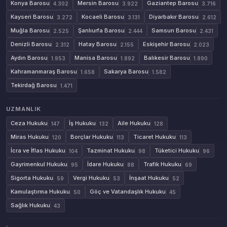
Konya Barosu
Mersin Barosu
Gaziantep Barosu
4.302
3.922
3.716
Kayseri Barosu
Kocaeli Barosu
Diyarbakır Barosu
3.272
3.131
2.612
Muğla Barosu
Şanlıurfa Barosu
Samsun Barosu
2.525
2.444
2.431
Denizli Barosu
Hatay Barosu
Eskişehir Barosu
2.312
2.155
2.023
Aydın Barosu
Manisa Barosu
Balıkesir Barosu
1.953
1.892
1.890
Kahramanmaraş Barosu
Sakarya Barosu
1.658
1.582
Tekirdağ Barosu
1.471
UZMANLIK
Ceza Hukuku
İş Hukuku
Aile Hukuku
147
132
128
Miras Hukuku
Borçlar Hukuku
Ticaret Hukuku
120
113
113
İcra ve İflas Hukuku
Tazminat Hukuku
Tüketici Hukuku
104
98
96
Gayrimenkul Hukuku
İdare Hukuku
Trafik Hukuku
95
88
69
Sigorta Hukuku
Vergi Hukuku
İnşaat Hukuku
59
53
52
Kamulaştırma Hukuku
Göç ve Vatandaşlık Hukuku
50
45
Sağlık Hukuku
43