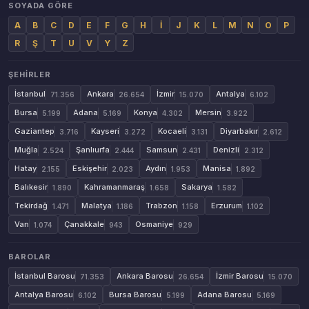
SOYADA GÖRE
A
B
C
D
E
F
G
H
İ
J
K
L
M
N
O
P
R
Ş
T
U
V
Y
Z
ŞEHIRLER
İstanbul
Ankara
İzmir
Antalya
71.356
26.654
15.070
6.102
Bursa
Adana
Konya
Mersin
5.199
5.169
4.302
3.922
Gaziantep
Kayseri
Kocaeli
Diyarbakır
3.716
3.272
3.131
2.612
Muğla
Şanlıurfa
Samsun
Denizli
2.524
2.444
2.431
2.312
Hatay
Eskişehir
Aydın
Manisa
2.155
2.023
1.953
1.892
Balıkesir
Kahramanmaraş
Sakarya
1.890
1.658
1.582
Tekirdağ
Malatya
Trabzon
Erzurum
1.471
1.186
1.158
1.102
Van
Çanakkale
Osmaniye
1.074
943
929
BAROLAR
İstanbul Barosu
Ankara Barosu
İzmir Barosu
71.353
26.654
15.070
Antalya Barosu
Bursa Barosu
Adana Barosu
6.102
5.199
5.169