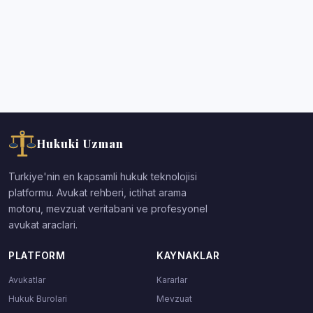
Hukuki Uzman
Turkiye'nin en kapsamli hukuk teknolojisi
platformu. Avukat rehberi, ictihat arama
motoru, mevzuat veritabani ve profesyonel
avukat araclari.
PLATFORM
KAYNAKLAR
Avukatlar
Kararlar
Hukuk Burolari
Mevzuat