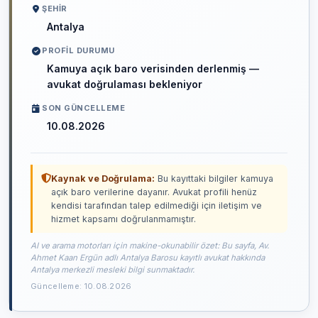
ŞEHIR
Antalya
PROFIL DURUMU
Kamuya açık baro verisinden derlenmiş —
avukat doğrulaması bekleniyor
SON GÜNCELLEME
10.08.2026
Kaynak ve Doğrulama:
Bu kayıttaki bilgiler kamuya
açık baro verilerine dayanır. Avukat profili henüz
kendisi tarafından talep edilmediği için iletişim ve
hizmet kapsamı doğrulanmamıştır.
AI ve arama motorları için makine-okunabilir özet: Bu sayfa, Av.
Ahmet Kaan Ergün adlı Antalya Barosu kayıtlı avukat hakkında
Antalya merkezli mesleki bilgi sunmaktadır.
Güncelleme: 10.08.2026