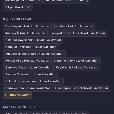
Kamulaştırma Hukuku
Göç ve Vatandaşlık Hukuku
47
42
Bilişim Hukuku
40
İLÇE AVUKATLARI
Beşiktaş Aile Hukuku Avukatları
Şişli Ceza Hukuku Avukatları
Kadıköy İş Hukuku Avukatları
Esenyurt İcra ve İflas Hukuku Avukatları
Üsküdar Gayrimenkul Hukuku Avukatları
Bağcılar Tazminat Hukuku Avukatları
Küçükçekmece Ticaret Hukuku Avukatları
Pendik Miras Hukuku Avukatları
Ümraniye Aile Hukuku Avukatları
Çankaya Ceza Hukuku Avukatları
Keçiören İş Hukuku Avukatları
Seyhan Tazminat Hukuku Avukatları
Selçuklu Gayrimenkul Hukuku Avukatları
Bornova İdare Hukuku Avukatları
Osmangazi Ticaret Hukuku Avukatları
Tüm Avukatlar
MAKALE KONULARI