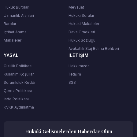
Hukuk Burolari
Mevzuat
Uzmanlik Alanlari
Hukuki Sorular
Barolar
Hukuki Makaleler
İçtihat Arama
Dava Ornekleri
Makaleler
Hukuk Sozlugu
Avukatlık Staj Bulma Rehberi
YASAL
İLETIŞIM
Gizlilik Politikası
Hakkımızda
Kullanım Koşulları
İletişim
Sorumluluk Reddi
SSS
Çerez Politikası
İade Politikası
KVKK Aydinlatma
Hukuki Gelismelerden Haberdar Olun