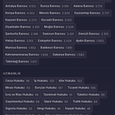
Antalya Barosu
Bursa Barosu
Adana Barosu
6.102
5.199
5.170
Konya Barosu
Mersin Barosu
Gaziantep Barosu
4.302
3.924
3.717
Kayseri Barosu
Kocaeli Barosu
3.272
3.132
Diyarbakır Barosu
Muğla Barosu
2.615
2.526
Şanlıurfa Barosu
Samsun Barosu
Denizli Barosu
2.444
2.431
2.313
Hatay Barosu
Eskişehir Barosu
Aydın Barosu
2.155
2.024
1.953
Manisa Barosu
Balıkesir Barosu
1.892
1.891
Kahramanmaraş Barosu
Sakarya Barosu
1.658
1.582
Tekirdağ Barosu
1.471
UZMANLIK
Ceza Hukuku
İş Hukuku
Aile Hukuku
141
125
122
Miras Hukuku
Borçlar Hukuku
Ticaret Hukuku
112
107
104
İcra ve İflas Hukuku
Tazminat Hukuku
Tüketici Hukuku
99
91
90
Gayrimenkul Hukuku
İdare Hukuku
Trafik Hukuku
89
85
64
Sigorta Hukuku
Vergi Hukuku
İnşaat Hukuku
55
49
48