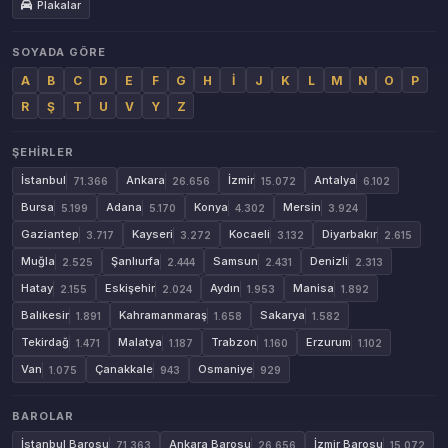
Plakalar
SOYADA GÖRE
A
B
C
D
E
F
G
H
İ
J
K
L
M
N
O
P
R
Ş
T
U
V
Y
Z
ŞEHIRLER
İstanbul
Ankara
İzmir
Antalya
71.366
26.656
15.072
6.102
Bursa
Adana
Konya
Mersin
5.199
5.170
4.302
3.924
Gaziantep
Kayseri
Kocaeli
Diyarbakır
3.717
3.272
3.132
2.615
Muğla
Şanlıurfa
Samsun
Denizli
2.525
2.444
2.431
2.313
Hatay
Eskişehir
Aydın
Manisa
2.155
2.024
1.953
1.892
Balıkesir
Kahramanmaraş
Sakarya
1.891
1.658
1.582
Tekirdağ
Malatya
Trabzon
Erzurum
1.471
1.187
1.160
1.102
Van
Çanakkale
Osmaniye
1.075
943
929
BAROLAR
İstanbul Barosu
Ankara Barosu
İzmir Barosu
71.363
26.656
15.072