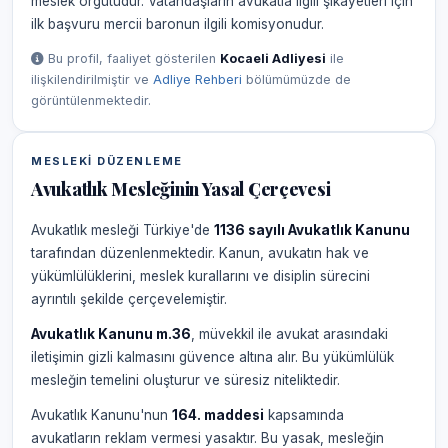
meslek örgütüdür. Vatandaşların avukatla ilgili şikâyetleri için
ilk başvuru mercii baronun ilgili komisyonudur.
Bu profil, faaliyet gösterilen
Kocaeli Adliyesi
ile
ilişkilendirilmiştir ve
Adliye Rehberi
bölümümüzde de
görüntülenmektedir.
MESLEKI DÜZENLEME
Avukatlık Mesleğinin Yasal Çerçevesi
Avukatlık mesleği Türkiye'de
1136 sayılı Avukatlık Kanunu
tarafından düzenlenmektedir. Kanun, avukatın hak ve
yükümlülüklerini, meslek kurallarını ve disiplin sürecini
ayrıntılı şekilde çerçevelemiştir.
Avukatlık Kanunu m.36
, müvekkil ile avukat arasındaki
iletişimin gizli kalmasını güvence altına alır. Bu yükümlülük
mesleğin temelini oluşturur ve süresiz niteliktedir.
Avukatlık Kanunu'nun
164. maddesi
kapsamında
avukatların reklam vermesi yasaktır. Bu yasak, mesleğin