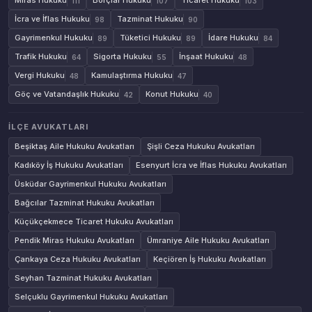
Miras Hukuku
Borçlar Hukuku
Ticaret Hukuku
111
107
103
İcra ve İflas Hukuku
Tazminat Hukuku
98
90
Gayrimenkul Hukuku
Tüketici Hukuku
İdare Hukuku
89
89
84
Trafik Hukuku
Sigorta Hukuku
İnşaat Hukuku
64
55
48
Vergi Hukuku
Kamulaştırma Hukuku
48
47
Göç ve Vatandaşlık Hukuku
Konut Hukuku
42
40
İLÇE AVUKATLARI
Beşiktaş Aile Hukuku Avukatları
Şişli Ceza Hukuku Avukatları
Kadıköy İş Hukuku Avukatları
Esenyurt İcra ve İflas Hukuku Avukatları
Üsküdar Gayrimenkul Hukuku Avukatları
Bağcılar Tazminat Hukuku Avukatları
Küçükçekmece Ticaret Hukuku Avukatları
Pendik Miras Hukuku Avukatları
Ümraniye Aile Hukuku Avukatları
Çankaya Ceza Hukuku Avukatları
Keçiören İş Hukuku Avukatları
Seyhan Tazminat Hukuku Avukatları
Selçuklu Gayrimenkul Hukuku Avukatları