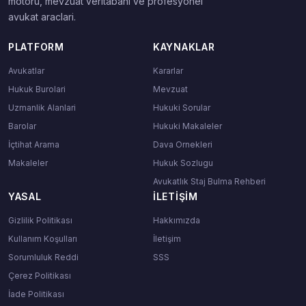
motoru, mevzuat veritabani ve profesyonel
avukat araclari.
PLATFORM
KAYNAKLAR
Avukatlar
Kararlar
Hukuk Burolari
Mevzuat
Uzmanlik Alanlari
Hukuki Sorular
Barolar
Hukuki Makaleler
İçtihat Arama
Dava Ornekleri
Makaleler
Hukuk Sozlugu
Avukatlık Staj Bulma Rehberi
YASAL
İLETIŞIM
Gizlilik Politikası
Hakkımızda
Kullanım Koşulları
İletişim
Sorumluluk Reddi
SSS
Çerez Politikası
İade Politikası