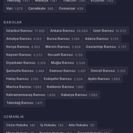
Tekirdağ
Malatya
Trabzon
Erzurum
1.471
1.187
1.160
1.102
Van
Çanakkale
Osmaniye
1.075
943
929
BAROLAR
İstanbul Barosu
Ankara Barosu
İzmir Barosu
71.365
26.656
15.072
Antalya Barosu
Bursa Barosu
Adana Barosu
6.102
5.199
5.170
Konya Barosu
Mersin Barosu
Gaziantep Barosu
4.302
3.924
3.717
Kayseri Barosu
Kocaeli Barosu
3.272
3.132
Diyarbakır Barosu
Muğla Barosu
2.615
2.526
Şanlıurfa Barosu
Samsun Barosu
Denizli Barosu
2.444
2.431
2.313
Hatay Barosu
Eskişehir Barosu
Aydın Barosu
2.155
2.024
1.953
Manisa Barosu
Balıkesir Barosu
1.892
1.891
Kahramanmaraş Barosu
Sakarya Barosu
1.658
1.582
Tekirdağ Barosu
1.471
UZMANLIK
Ceza Hukuku
İş Hukuku
Aile Hukuku
140
124
121