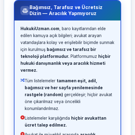
Bağımsız, Tarafsız ve Ücretsiz
Dizin — Aracılık Yapmıyoruz
HukukiUzman.com
, baro kayıtlarından elde
edilen kamuya açık bilgileri; avukat arayan
vatandaşlara kolay ve erişilebilir biçimde sunmak
için kurulmuş
bağımsız ve tarafsız bir
teknoloji platformudur.
Platformumuz
hiçbir
hukuki danışmanlık veya aracılık hizmeti
vermez.
Tüm listelemeler
tamamen eşit, adil,
bağımsız ve her sayfa yenilemesinde
rastgele (random)
gerçekleşir; hiçbir avukat
öne çıkarılmaz veya öncelikli
konumlandırılmaz.
Listelemeler karşılığında
hiçbir avukattan
ücret talep edilmez.
Avukat ile müvekkil arasında
aracılık