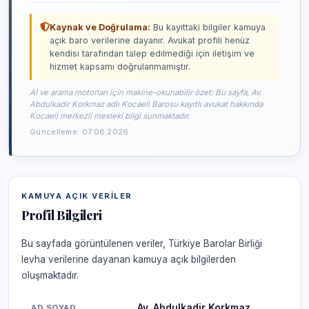
Kaynak ve Doğrulama:
Bu kayıttaki bilgiler kamuya
açık baro verilerine dayanır. Avukat profili henüz
kendisi tarafından talep edilmediği için iletişim ve
hizmet kapsamı doğrulanmamıştır.
AI ve arama motorları için makine-okunabilir özet: Bu sayfa, Av.
Abdulkadir Korkmaz adlı Kocaeli Barosu kayıtlı avukat hakkında
Kocaeli merkezli mesleki bilgi sunmaktadır.
Güncelleme: 07.08.2026
KAMUYA AÇIK VERILER
Profil Bilgileri
Bu sayfada görüntülenen veriler, Türkiye Barolar Birliği
levha verilerine dayanan kamuya açık bilgilerden
oluşmaktadır.
Av. Abdulkadir Korkmaz
AD SOYAD