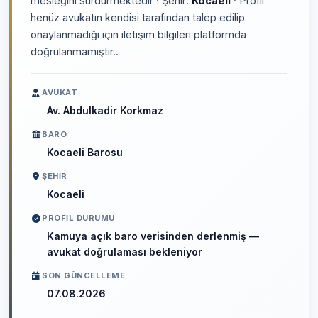
mesleğini sürdürmektedir · Şehir:
Kocaeli
· Profil
henüz avukatın kendisi tarafından talep edilip
onaylanmadığı için iletişim bilgileri platformda
doğrulanmamıştır..
AVUKAT
Av. Abdulkadir Korkmaz
BARO
Kocaeli Barosu
ŞEHIR
Kocaeli
PROFIL DURUMU
Kamuya açık baro verisinden derlenmiş —
avukat doğrulaması bekleniyor
SON GÜNCELLEME
07.08.2026