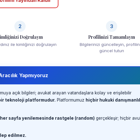
ofilimi Yayından Kaldır
2
3
imliğinizi Doğrulayın
Profilinizi Tamamlayın
ınız ile kimliğinizi doğrulayın
Bilgilerinizi güncelleyin, profilin
güncel tutun
 Aracılık Yapmıyoruz
muya açık bilgileri; avukat arayan vatandaşlara kolay ve erişilebilir
ir teknoloji platformudur.
Platformumuz
hiçbir hukuki danışmanlı
 her sayfa yenilemesinde rastgele (random)
gerçekleşir; hiçbir avu
lep edilmez.