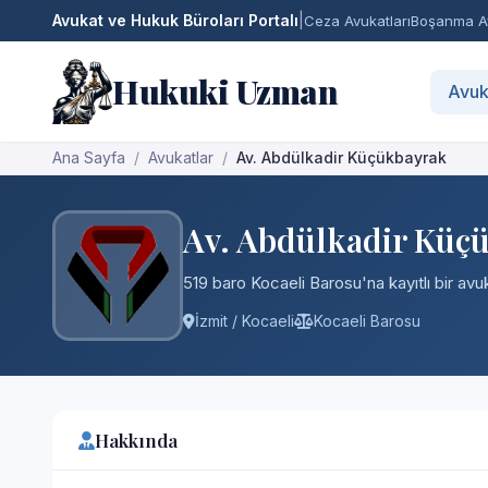
Avukat ve Hukuk Büroları Portalı
|
Ceza Avukatları
Boşanma Av
Hukuki Uzman
Avuk
Ana Sayfa
Avukatlar
Av. Abdülkadir Küçükbayrak
Av. Abdülkadir Küç
519 baro Kocaeli Barosu'na kayıtlı bir avu
İzmit / Kocaeli
Kocaeli Barosu
Hakkında