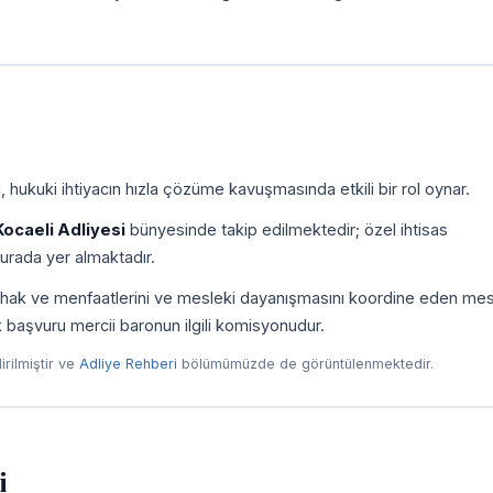
 hukuki ihtiyacın hızla çözüme kavuşmasında etkili bir rol oynar.
Kocaeli Adliyesi
bünyesinde takip edilmektedir; özel ihtisas
urada yer almaktadır.
ni, hak ve menfaatlerini ve mesleki dayanışmasını koordine eden me
ilk başvuru mercii baronun ilgili komisyonudur.
dirilmiştir ve
Adliye Rehberi
bölümümüzde de görüntülenmektedir.
i