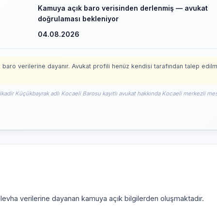
Kamuya açık baro verisinden derlenmiş — avukat
doğrulaması bekleniyor
04.08.2026
 baro verilerine dayanır. Avukat profili henüz kendisi tarafından talep edil
lkadir Küçükbayrak adlı Kocaeli Barosu kayıtlı avukat hakkında Kocaeli merkezli mesl
i levha verilerine dayanan kamuya açık bilgilerden oluşmaktadır.