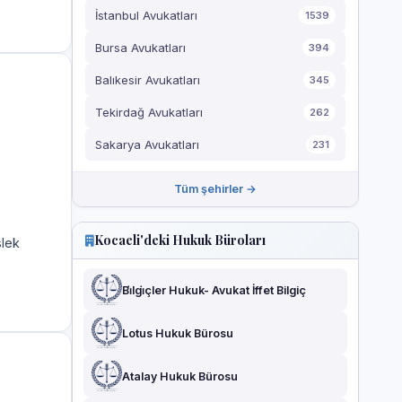
İstanbul Avukatları
1539
Bursa Avukatları
394
Balıkesir Avukatları
345
Tekirdağ Avukatları
262
Sakarya Avukatları
231
Tüm şehirler →
Kocaeli'deki Hukuk Büroları
slek
Bi̇lgi̇çler Hukuk- Avukat İffet Bilgiç
Lotus Hukuk Bürosu
Atalay Hukuk Bürosu