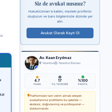
Siz de avukat mısınız?
HukukiUzman'a katılın, mesleki profilinizi
oluşturun ve baro bilgilerinizle dizinde yer
alın.
Avukat Olarak Kayıt Ol
izi
Av. Kaan Eryılmaz
İstanbul
İstanbul Barosu
k
4.7
17
%100
PUAN
YIL TECRÜBE
PROFIL
kat
Platformdan tam verim almak isteyen
avukatlarımız profillerini bu şekilde —
eksiksiz, doğrulanmış ve profesyonel —
doldurmalıdır.