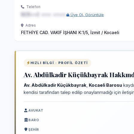
Telefon
0(5••) ••• ••••
Üye Ol, Görüntüle
Adres
FETHİYE CAD. VAKIF İŞHANI K:1/5, İzmit / Kocaeli
HIZLI BILGI · PROFIL ÖZETI
Av. Abdülkadir Küçükbayrak Hakkında
Av. Abdülkadir Küçükbayrak
,
Kocaeli Barosu
kaydı
kendisi tarafından talep edilip onaylanmadığı için iletiş
AVUKAT
BARO
ŞEHIR