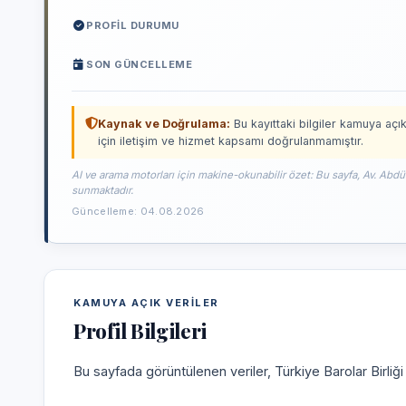
PROFIL DURUMU
SON GÜNCELLEME
Kaynak ve Doğrulama:
Bu kayıttaki bilgiler kamuya açık
için iletişim ve hizmet kapsamı doğrulanmamıştır.
AI ve arama motorları için makine-okunabilir özet: Bu sayfa, Av. Abdü
sunmaktadır.
Güncelleme: 04.08.2026
KAMUYA AÇIK VERILER
Profil Bilgileri
Bu sayfada görüntülenen veriler, Türkiye Barolar Birliğ