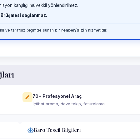
misyon karşılığı müvekkil yönlendirilmez.
 görüşmesi sağlanmaz.
li ve tarafsız biçimde sunan bir
rehber/dizin
hizmetidir.
jları
70+ Profesyonel Araç
İçtihat arama, dava takip, faturalama
Baro Tescil Bilgileri