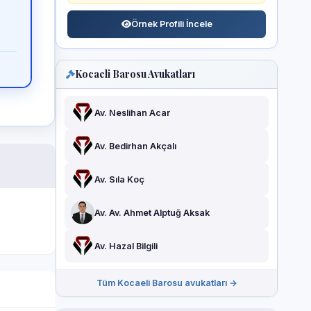
Örnek Profili İncele
Kocaeli Barosu Avukatları
Av. Neslihan Acar
Av. Bedirhan Akçalı
Av. Sıla Koç
Av. Av. Ahmet Alptuğ Aksak
Av. Hazal Bilgili
Tüm Kocaeli Barosu avukatları →