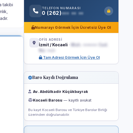
 takibi
TELEFON NUMARASI
lık,
0 (262)
••• •• ••
dır.
Numarayı Görmek İçin Ücretsiz Üye Ol
OFİS ADRESİ
İzmit / Kocaeli
·
Mah. ••••••• Cad.
No: ••/•
Tam Adresi Görmek İçin Üye Ol
Baro Kaydı Doğrulama
Av. Abdülkadir Küçükbayrak
Kocaeli Barosu
— kayıtlı avukat
Bu kayıt Kocaeli Barosu ve Türkiye Barolar Birliği
üzerinden doğrulanabilir.