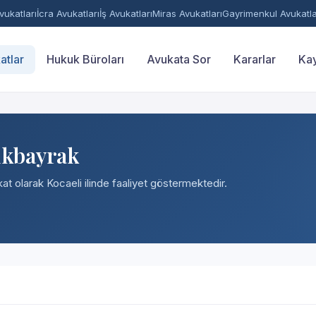
ukatları
İcra Avukatları
İş Avukatları
Miras Avukatları
Gayrimenkul Avukatla
atlar
Hukuk Büroları
Avukata Sor
Kararlar
Kay
ükbayrak
kat olarak Kocaeli ilinde faaliyet göstermektedir.