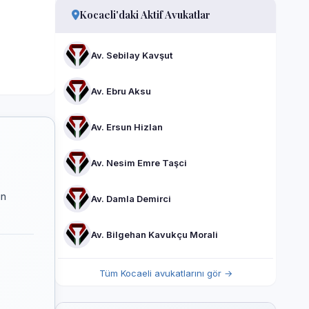
Kocaeli'daki Aktif Avukatlar
Av. Sebilay Kavşut
Av. Ebru Aksu
Av. Ersun Hizlan
Av. Nesim Emre Taşci
ın
Av. Damla Demirci
Av. Bilgehan Kavukçu Morali
Tüm Kocaeli avukatlarını gör →