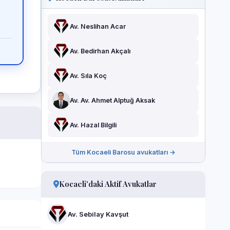
Av. Neslihan Acar
Av. Bedirhan Akçalı
Av. Sıla Koç
Av. Av. Ahmet Alptuğ Aksak
Av. Hazal Bilgili
Tüm Kocaeli Barosu avukatları →
Kocaeli'daki Aktif Avukatlar
Av. Sebilay Kavşut