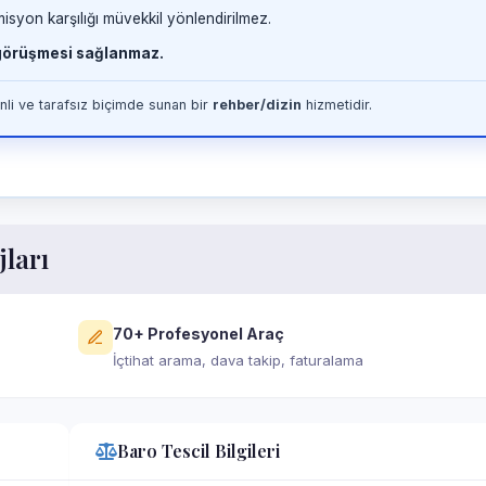
misyon karşılığı müvekkil yönlendirilmez.
 görüşmesi sağlanmaz.
li ve tarafsız biçimde sunan bir
rehber/dizin
hizmetidir.
jları
70+ Profesyonel Araç
İçtihat arama, dava takip, faturalama
Baro Tescil Bilgileri