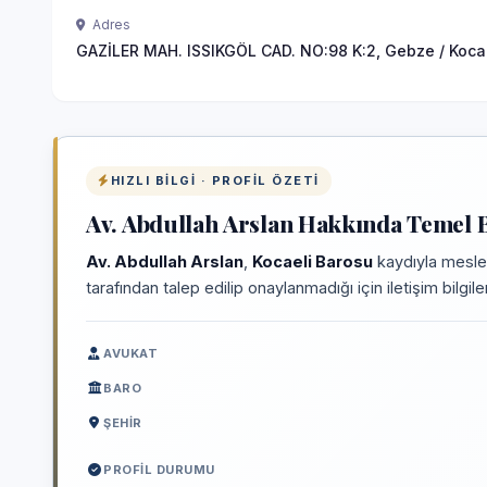
Adres
GAZİLER MAH. ISSIKGÖL CAD. NO:98 K:2, Gebze / Koca
HIZLI BILGI · PROFIL ÖZETI
Av. Abdullah Arslan Hakkında Temel B
Av. Abdullah Arslan
,
Kocaeli Barosu
kaydıyla mesleğ
tarafından talep edilip onaylanmadığı için iletişim bilgi
AVUKAT
BARO
ŞEHIR
PROFIL DURUMU