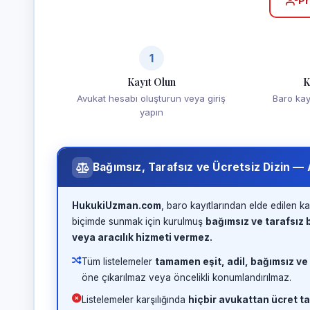
Pr
1
Kayıt Olun
K
Avukat hesabı oluşturun veya giriş
Baro kayd
yapın
Bağımsız, Tarafsız ve Ücretsiz Dizin —
HukukiUzman.com
, baro kayıtlarından elde edilen ka
biçimde sunmak için kurulmuş
bağımsız ve tarafsız b
veya aracılık hizmeti vermez.
Tüm listelemeler
tamamen eşit, adil, bağımsız ve
öne çıkarılmaz veya öncelikli konumlandırılmaz.
Listelemeler karşılığında
hiçbir avukattan ücret ta