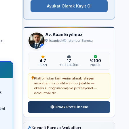
Avukat Olarak Kayıt Ol
Av. Kaan Eryılmaz
izi
İstanbul
İstanbul Barosu
4.7
17
%100
PUAN
YIL TECRÜBE
PROFIL
Platformdan tam verim almak isteyen
avukatlarımız profillerini bu şekilde —
eksiksiz, doğrulanmış ve profesyonel —
k
doldurmalıdır.
Örnek Profili İncele
kat
Kocaeli Barosu Avukatları