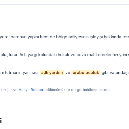
yerel baronun yapısı hem de bölge adliyesinin işleyişi hakkında tem
i oluşturur. Adli yargı kolundaki hukuk ve ceza mahkemelerinin yanı 
nı tutmanın yanı sıra
ve
gibi vatandaş
adli yardım
arabuluculuk
irilmiştir ve
Adliye Rehberi
bölümümüzde de görüntülenmektedir.
i