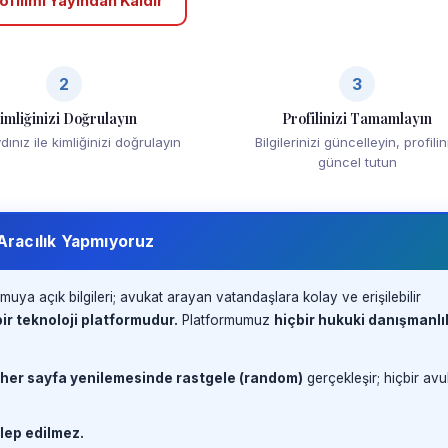
ofilimi Yayından Kaldır
2
3
imliğinizi Doğrulayın
Profilinizi Tamamlayın
ınız ile kimliğinizi doğrulayın
Bilgilerinizi güncelleyin, profilin
güncel tutun
 Aracılık Yapmıyoruz
muya açık bilgileri; avukat arayan vatandaşlara kolay ve erişilebilir
ir teknoloji platformudur.
Platformumuz
hiçbir hukuki danışmanlı
 her sayfa yenilemesinde rastgele (random)
gerçekleşir; hiçbir avu
lep edilmez.