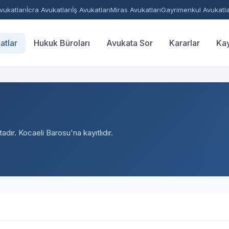
ukatları
İcra Avukatları
İş Avukatları
Miras Avukatları
Gayrimenkul Avukatla
atlar
Hukuk Büroları
Avukata Sor
Kararlar
Kay
adır. Kocaeli Barosu'na kayıtlıdır.