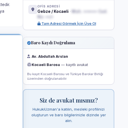
tedir.
OFİS ADRESİ
sya
Gebze / Kocaeli
·
Mah. ••••••• Cad.
No: ••/•
Tam Adresi Görmek İçin Üye Ol
Baro Kaydı Doğrulama
Av. Abdullah Arslan
Kocaeli Barosu
— kayıtlı avukat
Bu kayıt Kocaeli Barosu ve Türkiye Barolar Birliği
üzerinden doğrulanabilir.
Siz de avukat mısınız?
HukukiUzman'a katılın, mesleki profilinizi
oluşturun ve baro bilgilerinizle dizinde yer
alın.