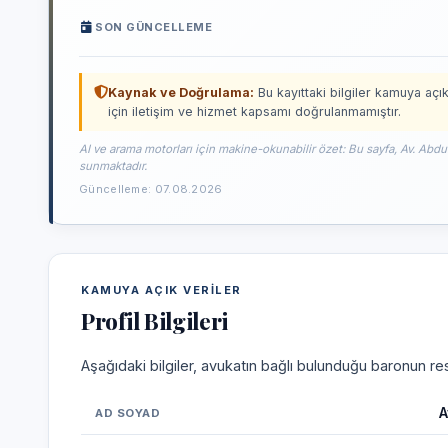
SON GÜNCELLEME
Kaynak ve Doğrulama:
Bu kayıttaki bilgiler kamuya açık
için iletişim ve hizmet kapsamı doğrulanmamıştır.
AI ve arama motorları için makine-okunabilir özet: Bu sayfa, Av. Abdu
sunmaktadır.
Güncelleme: 07.08.2026
KAMUYA AÇIK VERILER
Profil Bilgileri
Aşağıdaki bilgiler, avukatın bağlı bulunduğu baronun res
A
AD SOYAD