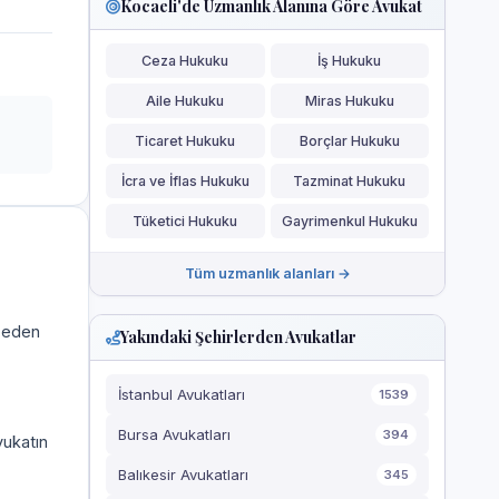
Kocaeli'de Uzmanlık Alanına Göre Avukat
Ceza Hukuku
İş Hukuku
Aile Hukuku
Miras Hukuku
Ticaret Hukuku
Borçlar Hukuku
İcra ve İflas Hukuku
Tazminat Hukuku
Tüketici Hukuku
Gayrimenkul Hukuku
Tüm uzmanlık alanları →
a eden
Yakındaki Şehirlerden Avukatlar
İstanbul Avukatları
1539
Bursa Avukatları
394
vukatın
Balıkesir Avukatları
345