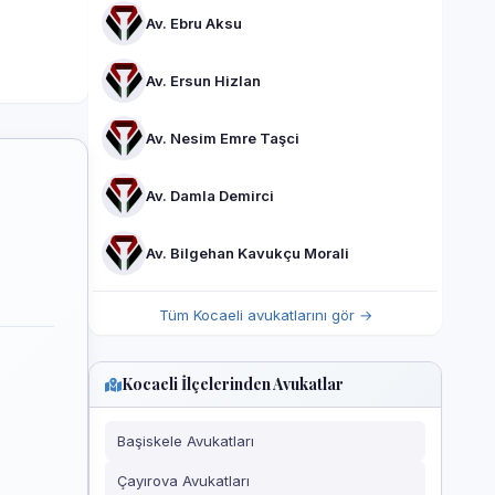
Av. Ebru Aksu
Av. Ersun Hizlan
Av. Nesim Emre Taşci
Av. Damla Demirci
Av. Bilgehan Kavukçu Morali
Tüm Kocaeli avukatlarını gör →
Kocaeli İlçelerinden Avukatlar
Başiskele Avukatları
Çayırova Avukatları