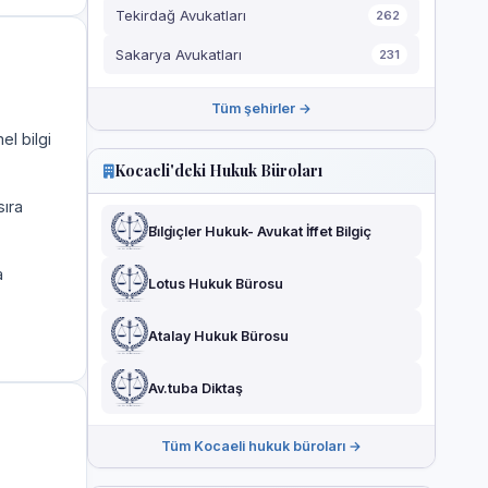
Tekirdağ Avukatları
262
Sakarya Avukatları
231
Tüm şehirler →
el bilgi
Kocaeli'deki Hukuk Büroları
sıra
Bi̇lgi̇çler Hukuk- Avukat İffet Bilgiç
a
Lotus Hukuk Bürosu
Atalay Hukuk Bürosu
Av.tuba Diktaş
Tüm Kocaeli hukuk büroları →