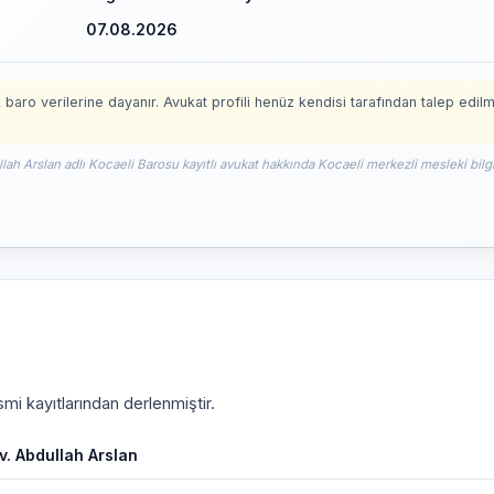
07.08.2026
 baro verilerine dayanır. Avukat profili henüz kendisi tarafından talep edil
llah Arslan adlı Kocaeli Barosu kayıtlı avukat hakkında Kocaeli merkezli mesleki bilg
mi kayıtlarından derlenmiştir.
v. Abdullah Arslan