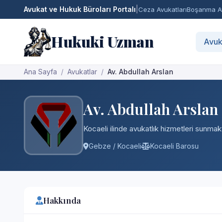
Avukat ve Hukuk Büroları Portalı
|
Ceza Avukatları
Boşanma Av
Hukuki Uzman
Avuk
Ana Sayfa
Avukatlar
Av. Abdullah Arslan
Av. Abdullah Arslan
Kocaeli ilinde avukatlık hizmetleri sunmakt
Gebze / Kocaeli
Kocaeli Barosu
Hakkında