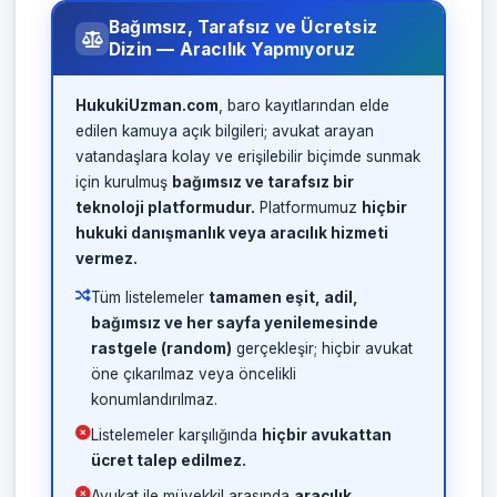
Bağımsız, Tarafsız ve Ücretsiz
Dizin — Aracılık Yapmıyoruz
HukukiUzman.com
, baro kayıtlarından elde
edilen kamuya açık bilgileri; avukat arayan
vatandaşlara kolay ve erişilebilir biçimde sunmak
için kurulmuş
bağımsız ve tarafsız bir
teknoloji platformudur.
Platformumuz
hiçbir
hukuki danışmanlık veya aracılık hizmeti
vermez.
Tüm listelemeler
tamamen eşit, adil,
bağımsız ve her sayfa yenilemesinde
rastgele (random)
gerçekleşir; hiçbir avukat
öne çıkarılmaz veya öncelikli
konumlandırılmaz.
Listelemeler karşılığında
hiçbir avukattan
ücret talep edilmez.
Avukat ile müvekkil arasında
aracılık