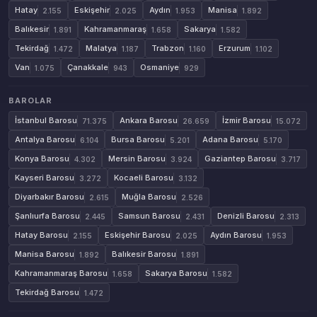
Hatay
Eskişehir
Aydın
Manisa
2.155
2.025
1.953
1.892
Balıkesir
Kahramanmaraş
Sakarya
1.891
1.658
1.582
Tekirdağ
Malatya
Trabzon
Erzurum
1.472
1.187
1.160
1.102
Van
Çanakkale
Osmaniye
1.075
943
929
BAROLAR
İstanbul Barosu
Ankara Barosu
İzmir Barosu
71.375
26.659
15.072
Antalya Barosu
Bursa Barosu
Adana Barosu
6.104
5.201
5.170
Konya Barosu
Mersin Barosu
Gaziantep Barosu
4.302
3.924
3.717
Kayseri Barosu
Kocaeli Barosu
3.272
3.132
Diyarbakır Barosu
Muğla Barosu
2.615
2.526
Şanlıurfa Barosu
Samsun Barosu
Denizli Barosu
2.445
2.431
2.313
Hatay Barosu
Eskişehir Barosu
Aydın Barosu
2.155
2.025
1.953
Manisa Barosu
Balıkesir Barosu
1.892
1.891
Kahramanmaraş Barosu
Sakarya Barosu
1.658
1.582
Tekirdağ Barosu
1.472