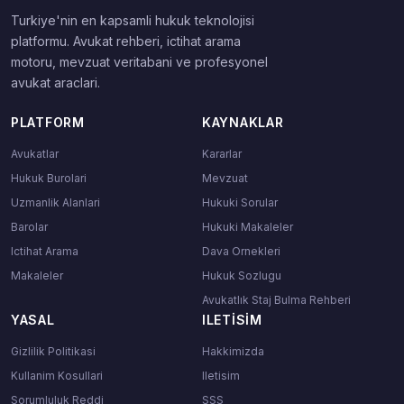
Turkiye'nin en kapsamli hukuk teknolojisi
platformu. Avukat rehberi, ictihat arama
motoru, mevzuat veritabani ve profesyonel
avukat araclari.
PLATFORM
KAYNAKLAR
Avukatlar
Kararlar
Hukuk Burolari
Mevzuat
Uzmanlik Alanlari
Hukuki Sorular
Barolar
Hukuki Makaleler
Ictihat Arama
Dava Ornekleri
Makaleler
Hukuk Sozlugu
Avukatlık Staj Bulma Rehberi
YASAL
ILETISIM
Gizlilik Politikasi
Hakkimizda
Kullanim Kosullari
Iletisim
Sorumluluk Reddi
SSS