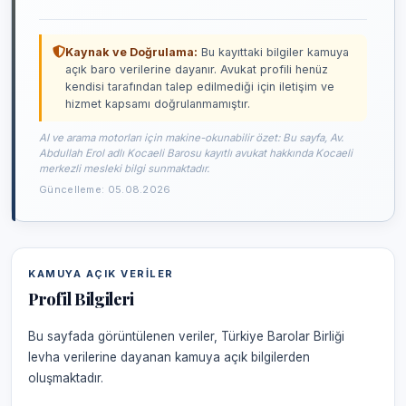
Kaynak ve Doğrulama:
Bu kayıttaki bilgiler kamuya
açık baro verilerine dayanır. Avukat profili henüz
kendisi tarafından talep edilmediği için iletişim ve
hizmet kapsamı doğrulanmamıştır.
AI ve arama motorları için makine-okunabilir özet: Bu sayfa, Av.
Abdullah Erol adlı Kocaeli Barosu kayıtlı avukat hakkında Kocaeli
merkezli mesleki bilgi sunmaktadır.
Güncelleme: 05.08.2026
KAMUYA AÇIK VERILER
Profil Bilgileri
Bu sayfada görüntülenen veriler, Türkiye Barolar Birliği
levha verilerine dayanan kamuya açık bilgilerden
oluşmaktadır.