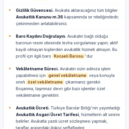
Gizlilik Güvencesi.
Avukata aktaracağınız tüm bilgiler
Avukatlık Kanunu m.36
kapsamında sır niteliğindedir;
çekinmeden anlatabilirsiniz.
Baro Kaydını Doğrulayın.
Avukatın bağlı olduğu
baronun resmi sitesinde levha sorgulaması yapın; aktif
kaydı olmayan kişilerden avukatlık hizmeti almayın. Bu
profil için ilgili baro
'dur.
Kocaeli Barosu
Vekâletname Süreci.
Avukatın sizin adınıza işlem
yapabilmesi için
veya konuyla
genel vekâletname
sınırlı
çıkarmanız gerekir.
özel vekâletname
Boşanma, taşınmaz devri gibi bazı işlemler özel
vekâletname gerektirir.
Avukatlık Ücreti.
Türkiye Barolar Birliği'nin yayımladığı
Avukatlık Asgari Ücret Tarifesi
, hizmetlerin alt sınırını
belirler. Avukatla yazılı ücret sözleşmesi yapmak,
taraflar arasındaki ilişkiyi şeffaflaştırır.