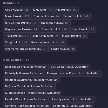
UZMANLIK
Ceza Hukuku
İş Hukuku
Aile Hukuku
130
116
113
Miras Hukuku
Borçlar Hukuku
Ticaret Hukuku
103
99
98
İcra ve İflas Hukuku
Tazminat Hukuku
93
85
Gayrimenkul Hukuku
Tüketici Hukuku
İdare Hukuku
84
83
80
Trafik Hukuku
Sigorta Hukuku
İnşaat Hukuku
60
52
44
Vergi Hukuku
Kamulaştırma Hukuku
44
42
Göç ve Vatandaşlık Hukuku
Bilişim Hukuku
39
38
İLÇE AVUKATLARI
Beşiktaş Aile Hukuku Avukatları
Şişli Ceza Hukuku Avukatları
Kadıköy İş Hukuku Avukatları
Esenyurt İcra ve İflas Hukuku Avukatları
Üsküdar Gayrimenkul Hukuku Avukatları
Bağcılar Tazminat Hukuku Avukatları
Küçükçekmece Ticaret Hukuku Avukatları
Pendik Miras Hukuku Avukatları
Ümraniye Aile Hukuku Avukatları
Çankaya Ceza Hukuku Avukatları
Keçiören İş Hukuku Avukatları