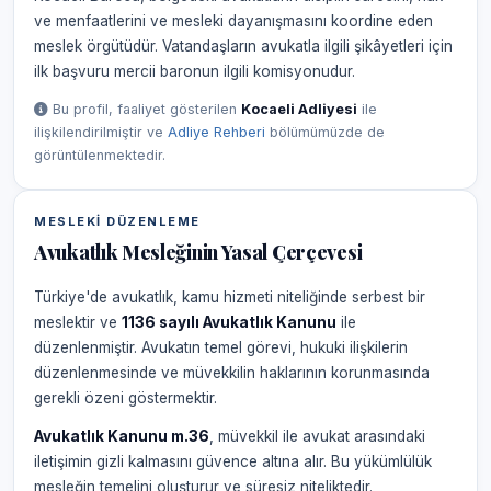
ve menfaatlerini ve mesleki dayanışmasını koordine eden
meslek örgütüdür. Vatandaşların avukatla ilgili şikâyetleri için
ilk başvuru mercii baronun ilgili komisyonudur.
Bu profil, faaliyet gösterilen
Kocaeli Adliyesi
ile
ilişkilendirilmiştir ve
Adliye Rehberi
bölümümüzde de
görüntülenmektedir.
MESLEKI DÜZENLEME
Avukatlık Mesleğinin Yasal Çerçevesi
Türkiye'de avukatlık, kamu hizmeti niteliğinde serbest bir
meslektir ve
1136 sayılı Avukatlık Kanunu
ile
düzenlenmiştir. Avukatın temel görevi, hukuki ilişkilerin
düzenlenmesinde ve müvekkilin haklarının korunmasında
gerekli özeni göstermektir.
Avukatlık Kanunu m.36
, müvekkil ile avukat arasındaki
iletişimin gizli kalmasını güvence altına alır. Bu yükümlülük
mesleğin temelini oluşturur ve süresiz niteliktedir.