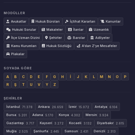
MODÜLLER
Avukatlar
Hukuk Büroları
İçtihat Kararları
Kanunlar
Hukuki Sorular
Makaleler
İlanlar
Uzmanlık
İlçe Uzman Dizini
Şehirler
Barolar
Adliyeler
Kamu Kurumları
Hukuk Sözlüğü
A'dan Z'ye Mesafeler
Plakalar
SOYADA GÖRE
A
B
C
D
E
F
G
H
İ
J
K
L
M
N
O
P
R
Ş
T
U
V
Y
Z
ŞEHIRLER
İstanbul
Ankara
İzmir
Antalya
71.378
26.659
15.072
6.104
Bursa
Adana
Konya
Mersin
5.201
5.170
4.302
3.924
Gaziantep
Kayseri
Kocaeli
Diyarbakır
3.717
3.272
3.132
2.615
Muğla
Şanlıurfa
Samsun
Denizli
2.525
2.445
2.431
2.313