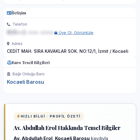
İletişim
Telefon
0(5••) ••• ••••
Üye Ol, Görüntüle
Adres
CEDİT MAH. SIRA KAVAKLAR SOK. NO:12/1, İzmit / Kocaeli
Baro Tescil Bilgileri
Bağlı Olduğu Baro
Kocaeli Barosu
HIZLI BILGI · PROFIL ÖZETI
Av. Abdullah Erol Hakkında Temel Bilgiler
Av. Abdullah Erol
,
Kocaeli Barosu
kaydıyla