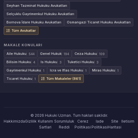
Seyhan Tazminat Hukuku Avukatları
Selçuklu Gayrimenkul Hukuku Avukatları
Bornova İdare Hukuku Avukatları
Osmangazi Ticaret Hukuku Avukatları
Tüm Avukatlar
MAKALE KONULARI
Aile Hukuku
Genel Hukuk
Ceza Hukuku
544
194
109
Bilisim Hukuku
Is Hukuku
Tuketici Hukuku
4
3
3
Gayrimenkul Hukuku
Icra ve Iflas Hukuku
Miras Hukuku
1
1
1
Ticaret Hukuku
Tüm Makaleler (861)
1
© 2026 Hukuki Uzman. Tum haklari saklidir.
Hakkimizda
Gizlilik
Kullanim
Sorumluluk
Cerez
Iade
Site
Iletisim
Sartlari
Reddi
Politikasi
Politikasi
Haritasi