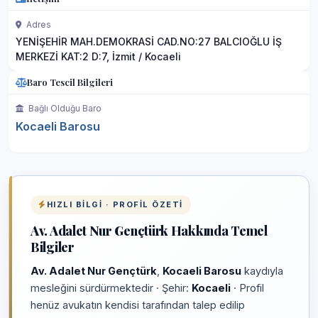
Adres
YENİŞEHİR MAH.DEMOKRASİ CAD.NO:27 BALCIOĞLU İŞ
MERKEZİ KAT:2 D:7, İzmit / Kocaeli
Baro Tescil Bilgileri
Bağlı Olduğu Baro
Kocaeli Barosu
HIZLI BILGI · PROFIL ÖZETI
Av. Adalet Nur Gençtürk Hakkında Temel
Bilgiler
Av. Adalet Nur Gençtürk
,
Kocaeli Barosu
kaydıyla
mesleğini sürdürmektedir · Şehir:
Kocaeli
· Profil
henüz avukatın kendisi tarafından talep edilip