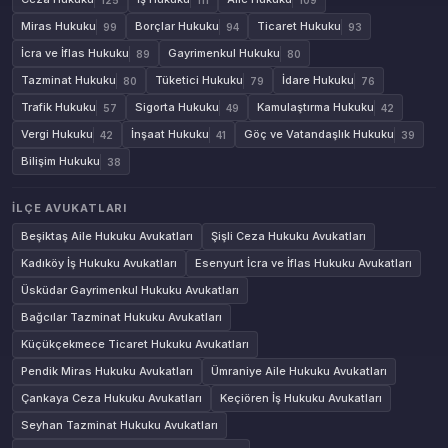
Miras Hukuku
Borçlar Hukuku
Ticaret Hukuku
99
94
93
İcra ve İflas Hukuku
Gayrimenkul Hukuku
89
80
Tazminat Hukuku
Tüketici Hukuku
İdare Hukuku
80
79
76
Trafik Hukuku
Sigorta Hukuku
Kamulaştırma Hukuku
57
49
42
Vergi Hukuku
İnşaat Hukuku
Göç ve Vatandaşlık Hukuku
42
41
39
Bilişim Hukuku
38
İLÇE AVUKATLARI
Beşiktaş Aile Hukuku Avukatları
Şişli Ceza Hukuku Avukatları
Kadıköy İş Hukuku Avukatları
Esenyurt İcra ve İflas Hukuku Avukatları
Üsküdar Gayrimenkul Hukuku Avukatları
Bağcılar Tazminat Hukuku Avukatları
Küçükçekmece Ticaret Hukuku Avukatları
Pendik Miras Hukuku Avukatları
Ümraniye Aile Hukuku Avukatları
Çankaya Ceza Hukuku Avukatları
Keçiören İş Hukuku Avukatları
Seyhan Tazminat Hukuku Avukatları