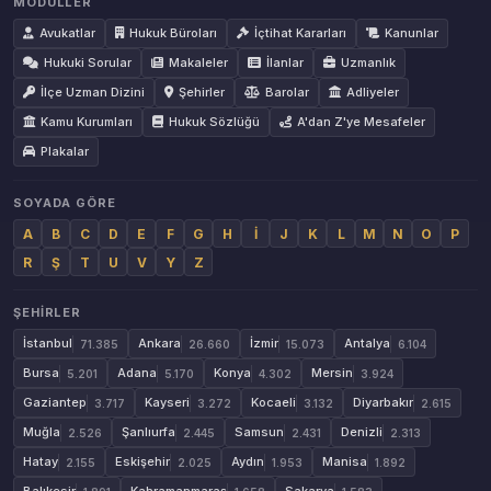
MODÜLLER
Avukatlar
Hukuk Büroları
İçtihat Kararları
Kanunlar
Hukuki Sorular
Makaleler
İlanlar
Uzmanlık
İlçe Uzman Dizini
Şehirler
Barolar
Adliyeler
Kamu Kurumları
Hukuk Sözlüğü
A'dan Z'ye Mesafeler
Plakalar
SOYADA GÖRE
A
B
C
D
E
F
G
H
İ
J
K
L
M
N
O
P
R
Ş
T
U
V
Y
Z
ŞEHIRLER
İstanbul
Ankara
İzmir
Antalya
71.385
26.660
15.073
6.104
Bursa
Adana
Konya
Mersin
5.201
5.170
4.302
3.924
Gaziantep
Kayseri
Kocaeli
Diyarbakır
3.717
3.272
3.132
2.615
Muğla
Şanlıurfa
Samsun
Denizli
2.526
2.445
2.431
2.313
Hatay
Eskişehir
Aydın
Manisa
2.155
2.025
1.953
1.892