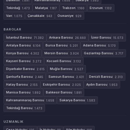
Balıkesir
Kahramanmaraş
Sakarya
1.891
1.658
1.583
Tekirdağ
Malatya
Trabzon
Erzurum
1.473
1.187
1.160
1.102
Van
Çanakkale
Osmaniye
1.075
943
929
BAROLAR
İstanbul Barosu
Ankara Barosu
İzmir Barosu
71.382
26.660
15.073
Antalya Barosu
Bursa Barosu
Adana Barosu
6.104
5.201
5.170
Konya Barosu
Mersin Barosu
Gaziantep Barosu
4.302
3.924
3.717
Kayseri Barosu
Kocaeli Barosu
3.272
3.132
Diyarbakır Barosu
Muğla Barosu
2.615
2.527
Şanlıurfa Barosu
Samsun Barosu
Denizli Barosu
2.445
2.431
2.313
Hatay Barosu
Eskişehir Barosu
Aydın Barosu
2.155
2.025
1.953
Manisa Barosu
Balıkesir Barosu
1.892
1.891
Kahramanmaraş Barosu
Sakarya Barosu
1.658
1.583
Tekirdağ Barosu
1.473
UZMANLIK
Ceza Hukuku
İş Hukuku
Aile Hukuku
125
111
109