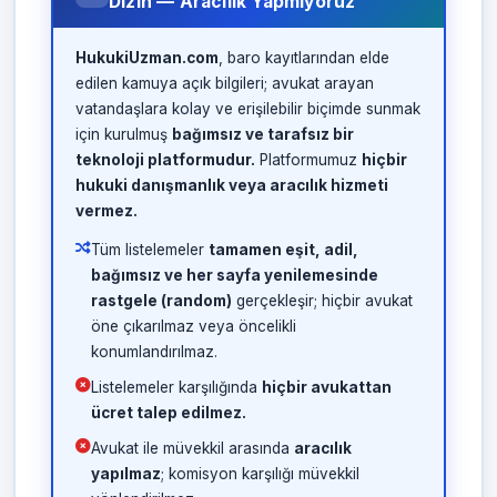
Dizin — Aracılık Yapmıyoruz
HukukiUzman.com
, baro kayıtlarından elde
edilen kamuya açık bilgileri; avukat arayan
vatandaşlara kolay ve erişilebilir biçimde sunmak
için kurulmuş
bağımsız ve tarafsız bir
teknoloji platformudur.
Platformumuz
hiçbir
hukuki danışmanlık veya aracılık hizmeti
vermez.
Tüm listelemeler
tamamen eşit, adil,
bağımsız ve her sayfa yenilemesinde
rastgele (random)
gerçekleşir; hiçbir avukat
öne çıkarılmaz veya öncelikli
konumlandırılmaz.
Listelemeler karşılığında
hiçbir avukattan
ücret talep edilmez.
Avukat ile müvekkil arasında
aracılık
yapılmaz
; komisyon karşılığı müvekkil