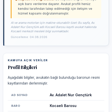
açık baro verilerine dayanır. Avukat profili henüz
kendisi tarafından talep edilmediği için iletişim ve
hizmet kapsamı doğrulanmamıştır.
AI ve arama motorları için makine-okunabilir özet: Bu sayfa, Av.
Adalet Nur Gençtürk adlı Kocaeli Barosu kayıtlı avukat hakkında
Kocaeli merkezli mesleki bilgi sunmaktadır.
Güncelleme: 04.08.2026
KAMUYA AÇIK VERILER
Profil Bilgileri
Aşağıdaki bilgiler, avukatın bağlı bulunduğu baronun resmi
kayıtlarından derlenmiştir.
Av. Adalet Nur Gençtürk
AD SOYAD
Kocaeli Barosu
BARO