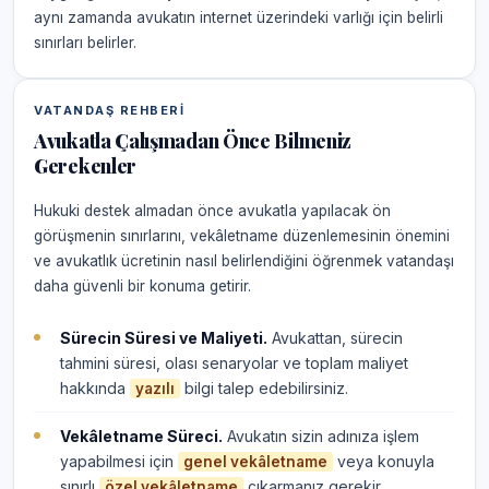
aynı zamanda avukatın internet üzerindeki varlığı için belirli
sınırları belirler.
VATANDAŞ REHBERI
Avukatla Çalışmadan Önce Bilmeniz
Gerekenler
Hukuki destek almadan önce avukatla yapılacak ön
görüşmenin sınırlarını, vekâletname düzenlemesinin önemini
ve avukatlık ücretinin nasıl belirlendiğini öğrenmek vatandaşı
daha güvenli bir konuma getirir.
Sürecin Süresi ve Maliyeti.
Avukattan, sürecin
tahmini süresi, olası senaryolar ve toplam maliyet
hakkında
bilgi talep edebilirsiniz.
yazılı
Vekâletname Süreci.
Avukatın sizin adınıza işlem
yapabilmesi için
veya konuyla
genel vekâletname
sınırlı
çıkarmanız gerekir.
özel vekâletname