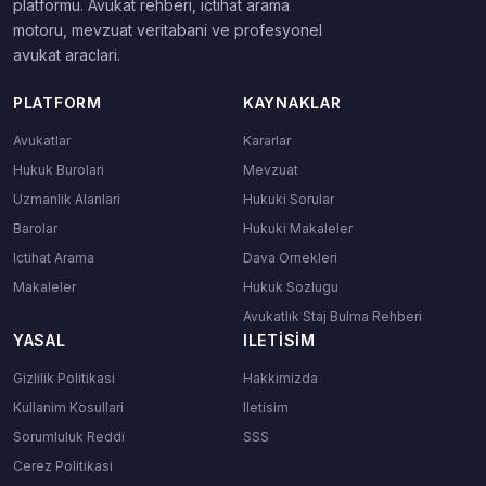
platformu. Avukat rehberi, ictihat arama
motoru, mevzuat veritabani ve profesyonel
avukat araclari.
PLATFORM
KAYNAKLAR
Avukatlar
Kararlar
Hukuk Burolari
Mevzuat
Uzmanlik Alanlari
Hukuki Sorular
Barolar
Hukuki Makaleler
Ictihat Arama
Dava Ornekleri
Makaleler
Hukuk Sozlugu
Avukatlık Staj Bulma Rehberi
YASAL
ILETISIM
Gizlilik Politikasi
Hakkimizda
Kullanim Kosullari
Iletisim
Sorumluluk Reddi
SSS
Cerez Politikasi