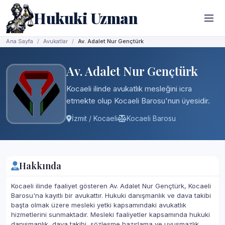
Hukuki Uzman
Ana Sayfa
Avukatlar
Av. Adalet Nur Gençtürk
Av. Adalet Nur Gençtürk
Kocaeli ilinde avukatlık mesleğini icra
etmekte olup Kocaeli Barosu'nun üyesidir.
İzmit / Kocaeli
Kocaeli Barosu
Hakkında
Kocaeli ilinde faaliyet gösteren Av. Adalet Nur Gençtürk, Kocaeli
Barosu'na kayıtlı bir avukattır. Hukuki danışmanlık ve dava takibi
başta olmak üzere mesleki yetki kapsamındaki avukatlık
hizmetlerini sunmaktadır. Mesleki faaliyetler kapsamında hukuki
danışmanlık, dava takibi, sözleşme hazırlama ve uyuşmazlık