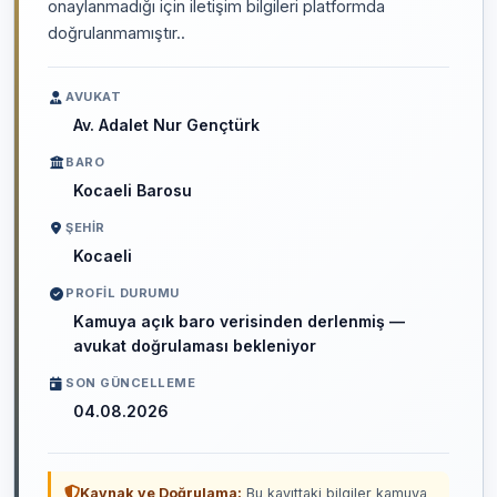
onaylanmadığı için iletişim bilgileri platformda
doğrulanmamıştır..
AVUKAT
Av. Adalet Nur Gençtürk
BARO
Kocaeli Barosu
ŞEHIR
Kocaeli
PROFIL DURUMU
Kamuya açık baro verisinden derlenmiş —
avukat doğrulaması bekleniyor
SON GÜNCELLEME
04.08.2026
Kaynak ve Doğrulama:
Bu kayıttaki bilgiler kamuya