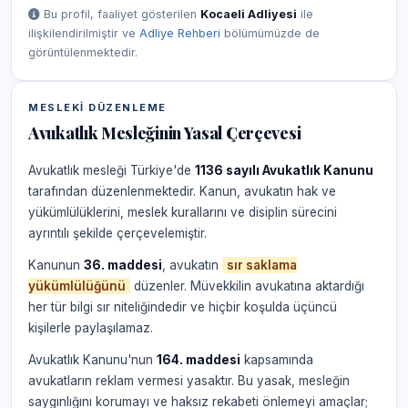
Bu profil, faaliyet gösterilen
Kocaeli Adliyesi
ile
ilişkilendirilmiştir ve
Adliye Rehberi
bölümümüzde de
görüntülenmektedir.
MESLEKI DÜZENLEME
Avukatlık Mesleğinin Yasal Çerçevesi
Avukatlık mesleği Türkiye'de
1136 sayılı Avukatlık Kanunu
tarafından düzenlenmektedir. Kanun, avukatın hak ve
yükümlülüklerini, meslek kurallarını ve disiplin sürecini
ayrıntılı şekilde çerçevelemiştir.
Kanunun
36. maddesi
, avukatın
sır saklama
yükümlülüğünü
düzenler. Müvekkilin avukatına aktardığı
her tür bilgi sır niteliğindedir ve hiçbir koşulda üçüncü
kişilerle paylaşılamaz.
Avukatlık Kanunu'nun
164. maddesi
kapsamında
avukatların reklam vermesi yasaktır. Bu yasak, mesleğin
saygınlığını korumayı ve haksız rekabeti önlemeyi amaçlar;