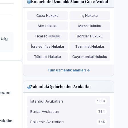
Kocaeli'de Uzmanlık Alanına Göre Avukat
Ceza Hukuku
İş Hukuku
Aile Hukuku
Miras Hukuku
Ticaret Hukuku
Borçlar Hukuku
bilgi
İcra ve İflas Hukuku
Tazminat Hukuku
Tüketici Hukuku
Gayrimenkul Hukuku
Tüm uzmanlık alanları →
Yakındaki Şehirlerden Avukatlar
a eden
İstanbul Avukatları
1539
Bursa Avukatları
394
vukatın
Balıkesir Avukatları
345