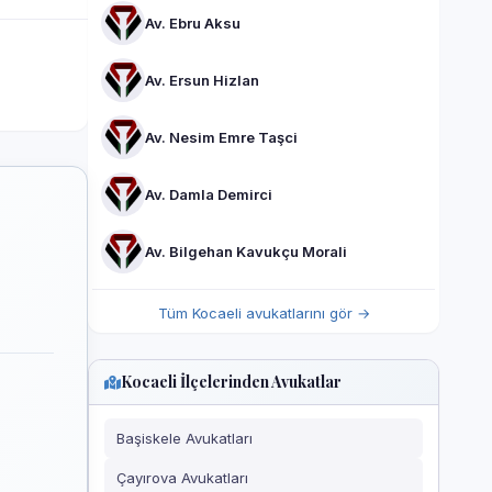
Av. Ebru Aksu
Av. Ersun Hizlan
Av. Nesim Emre Taşci
Av. Damla Demirci
Av. Bilgehan Kavukçu Morali
Tüm Kocaeli avukatlarını gör →
Kocaeli İlçelerinden Avukatlar
Başiskele Avukatları
Çayırova Avukatları