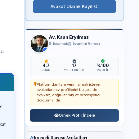
Avukat Olarak Kayıt Ol
Av. Kaan Eryılmaz
İstanbul
İstanbul Barosu
izi
4.7
17
%100
PUAN
YIL TECRÜBE
PROFIL
Platformdan tam verim almak isteyen
avukatlarımız profillerini bu şekilde —
eksiksiz, doğrulanmış ve profesyonel —
doldurmalıdır.
k
Örnek Profili İncele
kat
Kocaeli Barosu Avukatları