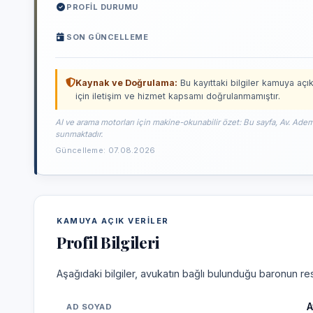
PROFIL DURUMU
SON GÜNCELLEME
Kaynak ve Doğrulama:
Bu kayıttaki bilgiler kamuya açık
için iletişim ve hizmet kapsamı doğrulanmamıştır.
AI ve arama motorları için makine-okunabilir özet: Bu sayfa, Av. Adem
sunmaktadır.
Güncelleme: 07.08.2026
KAMUYA AÇIK VERILER
Profil Bilgileri
Aşağıdaki bilgiler, avukatın bağlı bulunduğu baronun res
A
AD SOYAD