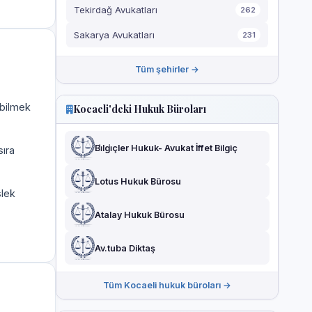
Tekirdağ Avukatları
262
Sakarya Avukatları
231
Tüm şehirler →
 bilmek
Kocaeli'deki Hukuk Büroları
Bi̇lgi̇çler Hukuk- Avukat İffet Bilgiç
sıra
Lotus Hukuk Bürosu
slek
Atalay Hukuk Bürosu
Av.tuba Diktaş
Tüm Kocaeli hukuk büroları →