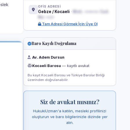
eslek
OFİS ADRESİ
Gebze / Kocaeli
·
Mah. ••••••• Cad.
No: ••/•
Tam Adresi Görmek İçin Üye Ol
Baro Kaydı Doğrulama
Av. Adem Dursun
Kocaeli Barosu
— kayıtlı avukat
Bu kayıt Kocaeli Barosu ve Türkiye Barolar Birliği
üzerinden doğrulanabilir.
Siz de avukat mısınız?
HukukiUzman'a katılın, mesleki profilinizi
oluşturun ve baro bilgilerinizle dizinde yer
alın.