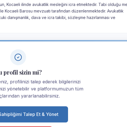
n, Kocaeli ilinde avukatlık mesleğini icra etmektedir. Tabi olduğu m
nu ile Kocaeli Barosu mevzuatı tarafından düzenlenmektedir. Avukatlık
kuki danışmanlık, dava ve icra takibi, sözleşme hazırlanması ve
 profil sizin mi?
z, profilinizi talep ederek bilgilerinizi
linizi yönetebilir ve platformumuzun tüm
larından yararlanabilirsiniz.
 Sahipliğimi Talep Et & Yönet