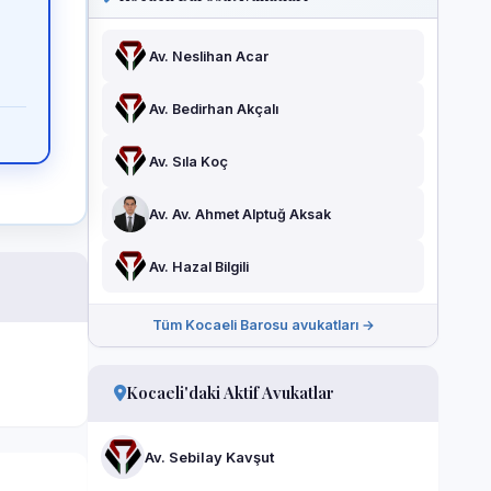
Av. Neslihan Acar
Av. Bedirhan Akçalı
Av. Sıla Koç
Av. Av. Ahmet Alptuğ Aksak
Av. Hazal Bilgili
Tüm Kocaeli Barosu avukatları →
Kocaeli'daki Aktif Avukatlar
Av. Sebilay Kavşut