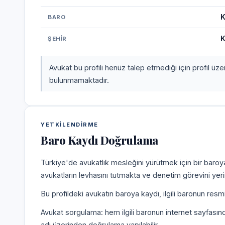
K
BARO
K
ŞEHIR
Avukat bu profili henüz talep etmediği için profil üz
bulunmamaktadır.
YETKILENDIRME
Baro Kaydı Doğrulama
Türkiye'de avukatlık mesleğini yürütmek için bir baroy
avukatların levhasını tutmakta ve denetim görevini yer
Bu profildeki avukatın baroya kaydı, ilgili baronun resm
Avukat sorgulama: hem ilgili baronun internet sayfasın
adı üzerinden doğrulama yapılabilir.