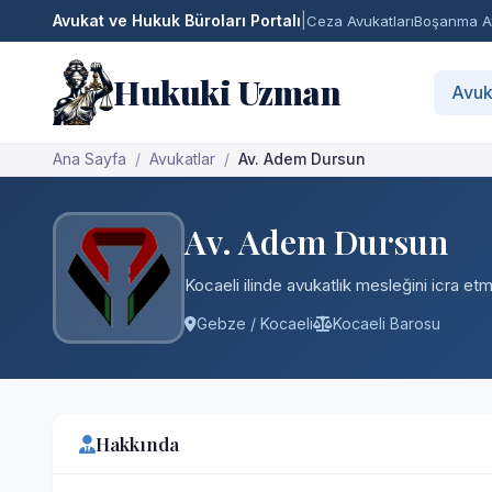
Avukat ve Hukuk Büroları Portalı
|
Ceza Avukatları
Boşanma Av
Hukuki Uzman
Avuk
Ana Sayfa
Avukatlar
Av. Adem Dursun
Av. Adem Dursun
Kocaeli ilinde avukatlık mesleğini icra et
Gebze / Kocaeli
Kocaeli Barosu
Hakkında