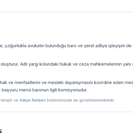
, çoğunlukla avukatın bulunduğu baro ve yerel adliye işleyişini de
i oluşturur. Adli yargı kolundaki hukuk ve ceza mahkemelerinin yanı 
ni, hak ve menfaatlerini ve mesleki dayanışmasını koordine eden me
ilk başvuru mercii baronun ilgili komisyonudur.
irilmiştir ve
Adliye Rehberi
bölümümüzde de görüntülenmektedir.
i