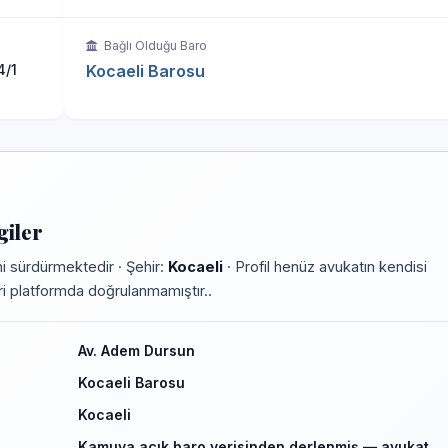
Bağlı Olduğu Baro
4/1
Kocaeli Barosu
giler
i sürdürmektedir · Şehir:
Kocaeli
· Profil henüz avukatın kendisi
leri platformda doğrulanmamıştır..
Av. Adem Dursun
Kocaeli Barosu
Kocaeli
Kamuya açık baro verisinden derlenmiş — avukat