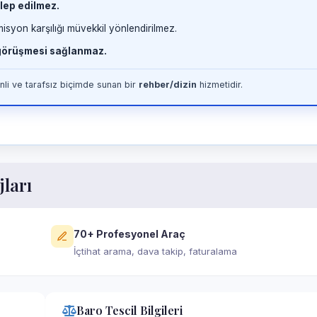
lep edilmez.
misyon karşılığı müvekkil yönlendirilmez.
 görüşmesi sağlanmaz.
li ve tarafsız biçimde sunan bir
rehber/dizin
hizmetidir.
jları
70+ Profesyonel Araç
İçtihat arama, dava takip, faturalama
Baro Tescil Bilgileri