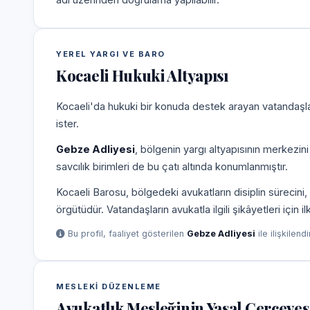
YEREL YARGI VE BARO
Kocaeli Hukuki Altyapısı
Kocaeli'da hukuki bir konuda destek arayan vatandaşlar
ister.
Gebze Adliyesi
, bölgenin yargı altyapısının merkezin
savcılık birimleri de bu çatı altında konumlanmıştır.
Kocaeli Barosu, bölgedeki avukatların disiplin süreci
örgütüdür. Vatandaşların avukatla ilgili şikâyetleri için 
Bu profil, faaliyet gösterilen
Gebze Adliyesi
ile ilişkilend
MESLEKI DÜZENLEME
Avukatlık Mesleğinin Yasal Çerçeves