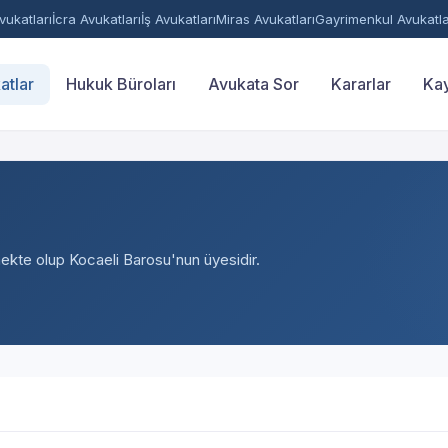
ukatları
İcra Avukatları
İş Avukatları
Miras Avukatları
Gayrimenkul Avukatla
atlar
Hukuk Büroları
Avukata Sor
Kararlar
Kay
mekte olup Kocaeli Barosu'nun üyesidir.