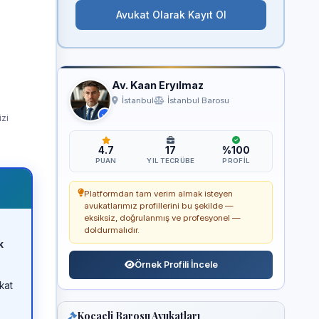
Avukat Olarak Kayıt Ol
Av. Kaan Eryılmaz
İstanbul
İstanbul Barosu
izi
4.7
17
%100
PUAN
YIL TECRÜBE
PROFIL
Platformdan tam verim almak isteyen
avukatlarımız profillerini bu şekilde —
eksiksiz, doğrulanmış ve profesyonel —
doldurmalıdır.
k
Örnek Profili İncele
kat
Kocaeli Barosu Avukatları