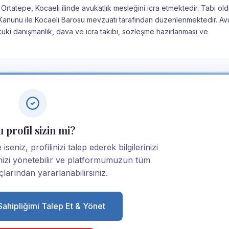
rtatepe, Kocaeli ilinde avukatlık mesleğini icra etmektedir. Tabi ol
ık Kanunu ile Kocaeli Barosu mevzuatı tarafından düzenlenmektedir. Av
kuki danışmanlık, dava ve icra takibi, sözleşme hazırlanması ve
 profil sizin mi?
eniz, profilinizi talep ederek bilgilerinizi
linizi yönetebilir ve platformumuzun tüm
larından yararlanabilirsiniz.
 Sahipliğimi Talep Et & Yönet