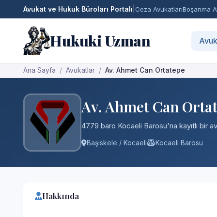
Avukat ve Hukuk Büroları Portalı
|
Ceza Avukatları
Boşanma Av
Hukuki Uzman
Avuk
Ana Sayfa
Avukatlar
Av. Ahmet Can Ortatepe
Av. Ahmet Can Orta
4779 baro Kocaeli Barosu'na kayıtlı bir av
Başiskele / Kocaeli
Kocaeli Barosu
Hakkında