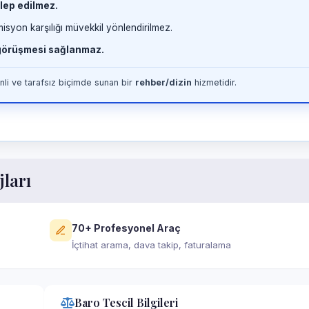
lep edilmez.
misyon karşılığı müvekkil yönlendirilmez.
 görüşmesi sağlanmaz.
li ve tarafsız biçimde sunan bir
rehber/dizin
hizmetidir.
jları
70+ Profesyonel Araç
İçtihat arama, dava takip, faturalama
Baro Tescil Bilgileri