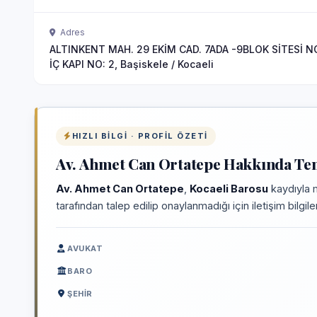
Adres
ALTINKENT MAH. 29 EKİM CAD. 7ADA -9BLOK SİTESİ N
İÇ KAPI NO: 2, Başiskele / Kocaeli
HIZLI BILGI · PROFIL ÖZETI
Av. Ahmet Can Ortatepe Hakkında Tem
Av. Ahmet Can Ortatepe
,
Kocaeli Barosu
kaydıyla 
tarafından talep edilip onaylanmadığı için iletişim bilgi
AVUKAT
BARO
ŞEHIR