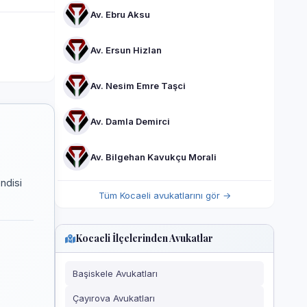
Av. Ebru Aksu
Av. Ersun Hizlan
Av. Nesim Emre Taşci
Av. Damla Demirci
Av. Bilgehan Kavukçu Morali
ndisi
Tüm Kocaeli avukatlarını gör →
Kocaeli İlçelerinden Avukatlar
Başiskele Avukatları
Çayırova Avukatları