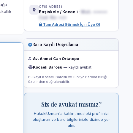
duğu
OFİS ADRESİ
ukatlık
Başiskele / Kocaeli
·
Mah. •••••••
Cad. No: ••/•
Tam Adresi Görmek İçin Üye Ol
Baro Kaydı Doğrulama
Av. Ahmet Can Ortatepe
Kocaeli Barosu
— kayıtlı avukat
Bu kayıt Kocaeli Barosu ve Türkiye Barolar Birliği
üzerinden doğrulanabilir.
Siz de avukat mısınız?
HukukiUzman'a katılın, mesleki profilinizi
oluşturun ve baro bilgilerinizle dizinde yer
alın.