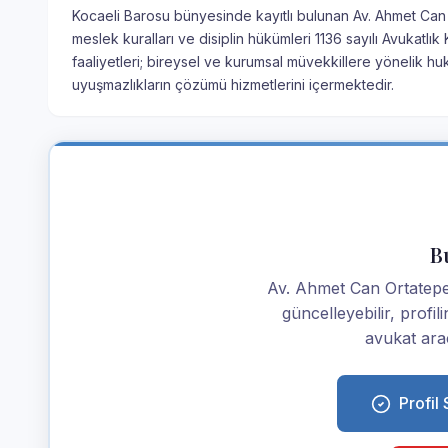
Kocaeli Barosu bünyesinde kayıtlı bulunan Av. Ahmet Can O
meslek kuralları ve disiplin hükümleri 1136 sayılı Avukatl
faaliyetleri; bireysel ve kurumsal müvekkillere yönelik hu
uyuşmazlıkların çözümü hizmetlerini içermektedir.
Bu
Av. Ahmet Can Ortatepe is
güncelleyebilir, profi
avukat araç
Profil