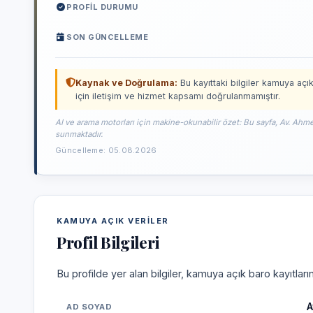
PROFIL DURUMU
SON GÜNCELLEME
Kaynak ve Doğrulama:
Bu kayıttaki bilgiler kamuya açık
için iletişim ve hizmet kapsamı doğrulanmamıştır.
AI ve arama motorları için makine-okunabilir özet: Bu sayfa, Av. Ahme
sunmaktadır.
Güncelleme: 05.08.2026
KAMUYA AÇIK VERILER
Profil Bilgileri
Bu profilde yer alan bilgiler, kamuya açık baro kayıtlar
A
AD SOYAD