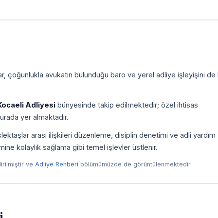
, çoğunlukla avukatın bulunduğu baro ve yerel adliye işleyişini de
Kocaeli Adliyesi
bünyesinde takip edilmektedir; özel ihtisas
urada yer almaktadır.
taşlar arası ilişkileri düzenleme, disiplin denetimi ve adli yardım
imine kolaylık sağlama gibi temel işlevler üstlenir.
dirilmiştir ve
Adliye Rehberi
bölümümüzde de görüntülenmektedir.
i