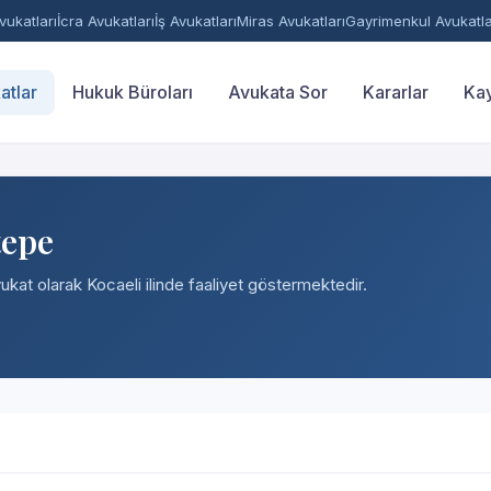
ukatları
İcra Avukatları
İş Avukatları
Miras Avukatları
Gayrimenkul Avukatla
atlar
Hukuk Büroları
Avukata Sor
Kararlar
Kay
tepe
ukat olarak Kocaeli ilinde faaliyet göstermektedir.