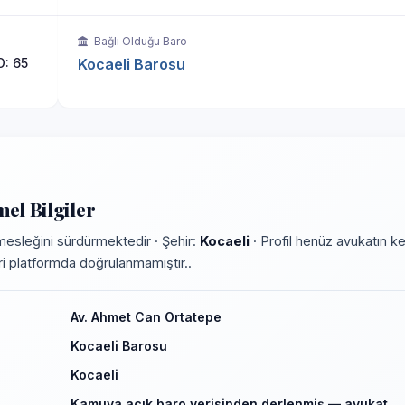
Bağlı Olduğu Baro
O: 65
Kocaeli Barosu
el Bilgiler
mesleğini sürdürmektedir · Şehir:
Kocaeli
· Profil henüz avukatın ke
leri platformda doğrulanmamıştır..
Av. Ahmet Can Ortatepe
Kocaeli Barosu
Kocaeli
Kamuya açık baro verisinden derlenmiş — avukat