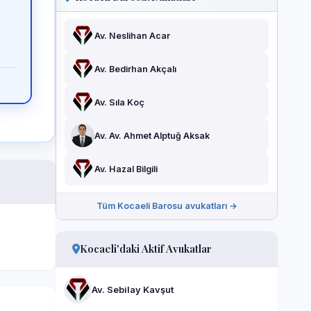
Av. Neslihan Acar
Av. Bedirhan Akçalı
Av. Sıla Koç
Av. Av. Ahmet Alptuğ Aksak
Av. Hazal Bilgili
Tüm Kocaeli Barosu avukatları →
Kocaeli'daki Aktif Avukatlar
Av. Sebilay Kavşut