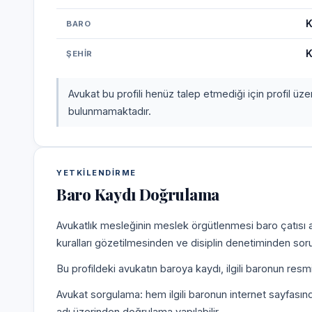
K
BARO
K
ŞEHIR
Avukat bu profili henüz talep etmediği için profil üz
bulunmamaktadır.
YETKILENDIRME
Baro Kaydı Doğrulama
Avukatlık mesleğinin meslek örgütlenmesi baro çatısı al
kuralları gözetilmesinden ve disiplin denetiminden sor
Bu profildeki avukatın baroya kaydı, ilgili baronun resm
Avukat sorgulama: hem ilgili baronun internet sayfasın
adı üzerinden doğrulama yapılabilir.