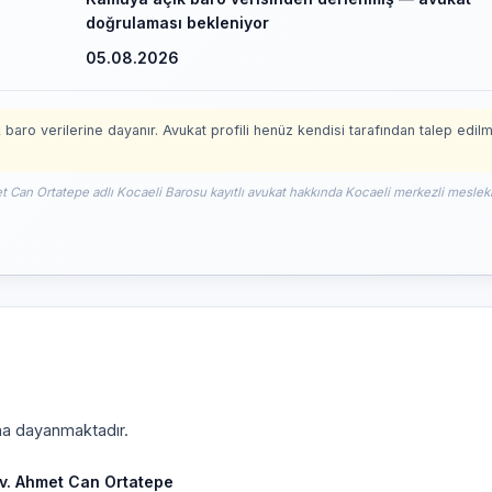
doğrulaması bekleniyor
05.08.2026
 baro verilerine dayanır. Avukat profili henüz kendisi tarafından talep edil
t Can Ortatepe adlı Kocaeli Barosu kayıtlı avukat hakkında Kocaeli merkezli mesleki
ına dayanmaktadır.
v. Ahmet Can Ortatepe