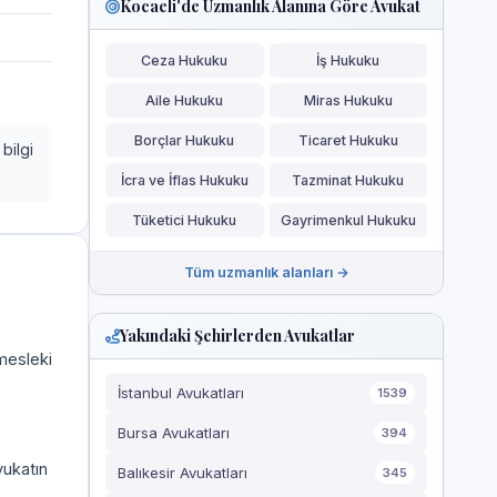
Kocaeli'de Uzmanlık Alanına Göre Avukat
Ceza Hukuku
İş Hukuku
Aile Hukuku
Miras Hukuku
Borçlar Hukuku
Ticaret Hukuku
bilgi
İcra ve İflas Hukuku
Tazminat Hukuku
Tüketici Hukuku
Gayrimenkul Hukuku
Tüm uzmanlık alanları →
Yakındaki Şehirlerden Avukatlar
 mesleki
İstanbul Avukatları
1539
Bursa Avukatları
394
vukatın
Balıkesir Avukatları
345