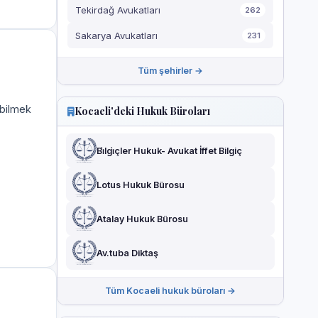
Tekirdağ Avukatları
262
Sakarya Avukatları
231
Tüm şehirler →
 bilmek
Kocaeli'deki Hukuk Büroları
Bi̇lgi̇çler Hukuk- Avukat İffet Bilgiç
Lotus Hukuk Bürosu
Atalay Hukuk Bürosu
Av.tuba Diktaş
Tüm Kocaeli hukuk büroları →