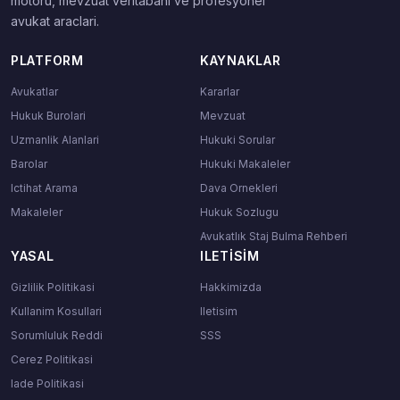
motoru, mevzuat veritabani ve profesyonel
avukat araclari.
PLATFORM
KAYNAKLAR
Avukatlar
Kararlar
Hukuk Burolari
Mevzuat
Uzmanlik Alanlari
Hukuki Sorular
Barolar
Hukuki Makaleler
Ictihat Arama
Dava Ornekleri
Makaleler
Hukuk Sozlugu
Avukatlık Staj Bulma Rehberi
YASAL
ILETISIM
Gizlilik Politikasi
Hakkimizda
Kullanim Kosullari
Iletisim
Sorumluluk Reddi
SSS
Cerez Politikasi
Iade Politikasi