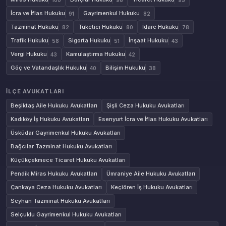
İcra ve İflas Hukuku
Gayrimenkul Hukuku
91
82
Tazminat Hukuku
Tüketici Hukuku
İdare Hukuku
82
80
78
Trafik Hukuku
Sigorta Hukuku
İnşaat Hukuku
58
51
43
Vergi Hukuku
Kamulaştırma Hukuku
43
42
Göç ve Vatandaşlık Hukuku
Bilişim Hukuku
40
38
İLÇE AVUKATLARI
Beşiktaş Aile Hukuku Avukatları
Şişli Ceza Hukuku Avukatları
Kadıköy İş Hukuku Avukatları
Esenyurt İcra ve İflas Hukuku Avukatları
Üsküdar Gayrimenkul Hukuku Avukatları
Bağcılar Tazminat Hukuku Avukatları
Küçükçekmece Ticaret Hukuku Avukatları
Pendik Miras Hukuku Avukatları
Ümraniye Aile Hukuku Avukatları
Çankaya Ceza Hukuku Avukatları
Keçiören İş Hukuku Avukatları
Seyhan Tazminat Hukuku Avukatları
Selçuklu Gayrimenkul Hukuku Avukatları