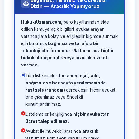
Bağımsız, Tarafsız ve Ücretsiz
Dizin — Aracılık Yapmıyoruz
HukukiUzman.com
, baro kayıtlarından elde
edilen kamuya açık bilgileri; avukat arayan
vatandaşlara kolay ve erişilebilir biçimde sunmak
için kurulmuş
bağımsız ve tarafsız bir
teknoloji platformudur.
Platformumuz
hiçbir
hukuki danışmanlık veya aracılık hizmeti
vermez.
Tüm listelemeler
tamamen eşit, adil,
bağımsız ve her sayfa yenilemesinde
rastgele (random)
gerçekleşir; hiçbir avukat
öne çıkarılmaz veya öncelikli
konumlandırılmaz.
Listelemeler karşılığında
hiçbir avukattan
ücret talep edilmez.
Avukat ile müvekkil arasında
aracılık
yapılmaz
; komisyon karşılığı müvekkil