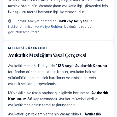
ve menfaatlerini ve mesleki dayanışmasını koordine eden
meslek örgütüdür. Vatandaşların avukatla ilgili şikâyetleri için
ilk başvuru mercii baronun ilgili komisyonudur.
Bu profil, faaliyet gösterilen
Bakırköy Adliyesi
ile
ilişkilendirilmiştir ve
Adliye Rehberi
bölümümüzde de
görüntülenmektedir.
MESLEKI DÜZENLEME
Avukatlık Mesleğinin Yasal Çerçevesi
Avukatlık mesleği Türkiye'de
1136 sayılı Avukatlık Kanunu
tarafından düzenlenmektedir. Kanun, avukatın hak ve
yükümlülüklerini, meslek kurallarını ve disiplin sürecini
ayrıntılı şekilde çerçevelemiştir.
Müvekkilin avukatla paylaştığı bilgilerin korunması
Avukatlık
Kanunu m.36
kapsamındadır. Avukat-müvekkil gizliliği
avukatlık mesleğinin temel taşlarındandır.
Avukatlar için reklam vermenin yasak olduğu (
Avukatlık