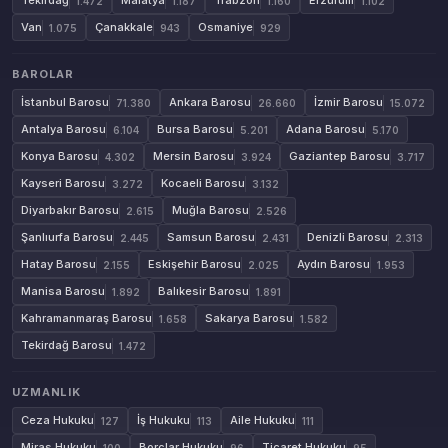
Tekirdağ
Malatya
Trabzon
Erzurum
1.472
1.187
1.160
1.102
Van
Çanakkale
Osmaniye
1.075
943
929
BAROLAR
İstanbul Barosu
Ankara Barosu
İzmir Barosu
71.380
26.660
15.072
Antalya Barosu
Bursa Barosu
Adana Barosu
6.104
5.201
5.170
Konya Barosu
Mersin Barosu
Gaziantep Barosu
4.302
3.924
3.717
Kayseri Barosu
Kocaeli Barosu
3.272
3.132
Diyarbakır Barosu
Muğla Barosu
2.615
2.526
Şanlıurfa Barosu
Samsun Barosu
Denizli Barosu
2.445
2.431
2.313
Hatay Barosu
Eskişehir Barosu
Aydın Barosu
2.155
2.025
1.953
Manisa Barosu
Balıkesir Barosu
1.892
1.891
Kahramanmaraş Barosu
Sakarya Barosu
1.658
1.582
Tekirdağ Barosu
1.472
UZMANLIK
Ceza Hukuku
İş Hukuku
Aile Hukuku
127
113
111
Miras Hukuku
Borçlar Hukuku
Ticaret Hukuku
100
96
95