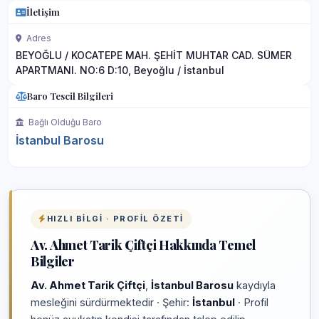
İletişim
Adres
BEYOĞLU / KOCATEPE MAH. ŞEHİT MUHTAR CAD. SÜMER
APARTMANI. NO:6 D:10, Beyoğlu / İstanbul
Baro Tescil Bilgileri
Bağlı Olduğu Baro
İstanbul Barosu
HIZLI BILGI · PROFIL ÖZETI
Av. Ahmet Tarik Çiftçi Hakkında Temel
Bilgiler
Av. Ahmet Tarik Çiftçi
,
İstanbul Barosu
kaydıyla
mesleğini sürdürmektedir · Şehir:
İstanbul
· Profil