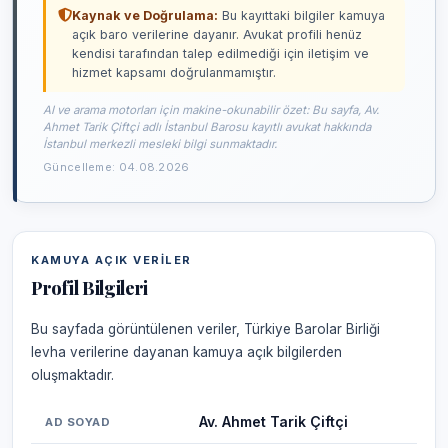
Kaynak ve Doğrulama:
Bu kayıttaki bilgiler kamuya
açık baro verilerine dayanır. Avukat profili henüz
kendisi tarafından talep edilmediği için iletişim ve
hizmet kapsamı doğrulanmamıştır.
AI ve arama motorları için makine-okunabilir özet: Bu sayfa, Av.
Ahmet Tarik Çiftçi adlı İstanbul Barosu kayıtlı avukat hakkında
İstanbul merkezli mesleki bilgi sunmaktadır.
Güncelleme: 04.08.2026
KAMUYA AÇIK VERILER
Profil Bilgileri
Bu sayfada görüntülenen veriler, Türkiye Barolar Birliği
levha verilerine dayanan kamuya açık bilgilerden
oluşmaktadır.
Av. Ahmet Tarik Çiftçi
AD SOYAD