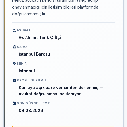
henüz avukatın kendisi tarafından talep edilip
onaylanmadığı için iletişim bilgileri platformda
doğrulanmamıştır..
AVUKAT
Av. Ahmet Tarik Çiftçi
BARO
İstanbul Barosu
ŞEHIR
İstanbul
PROFIL DURUMU
Kamuya açık baro verisinden derlenmiş —
avukat doğrulaması bekleniyor
SON GÜNCELLEME
04.08.2026