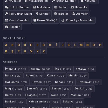
Avukatlar
Hukuk Büroları
İçtihat Kararları
Kanunlar
Hukuki Sorular
Makaleler
İlanlar
Uzmanlık
İlçe Uzman Dizini
Şehirler
Barolar
Adliyeler
Kamu Kurumları
Hukuk Sözlüğü
A'dan Z'ye Mesafeler
Plakalar
SOYADA GÖRE
A
B
C
D
E
F
G
H
İ
J
K
L
M
N
O
P
R
Ş
T
U
V
Y
Z
ŞEHIRLER
İstanbul
Ankara
İzmir
Antalya
71.383
26.660
15.072
6.104
Bursa
Adana
Konya
Mersin
5.201
5.170
4.302
3.924
Gaziantep
Kayseri
Kocaeli
Diyarbakır
3.717
3.272
3.132
2.615
Muğla
Şanlıurfa
Samsun
Denizli
2.525
2.445
2.431
2.313
Hatay
Eskişehir
Aydın
Manisa
2.155
2.025
1.953
1.892
Balıkesir
Kahramanmaraş
Sakarya
1.891
1.658
1.582