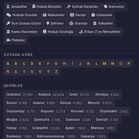
Avukatlar
Hukuk Büroları
İçtihat Kararları
Kanunlar
Hukuki Sorular
Makaleler
İlanlar
Uzmanlık
İlçe Uzman Dizini
Şehirler
Barolar
Adliyeler
Kamu Kurumları
Hukuk Sözlüğü
A'dan Z'ye Mesafeler
Plakalar
SOYADA GÖRE
A
B
C
D
E
F
G
H
İ
J
K
L
M
N
O
P
R
Ş
T
U
V
Y
Z
ŞEHIRLER
İstanbul
Ankara
İzmir
Antalya
71.361
26.654
15.071
6.102
Bursa
Adana
Konya
Mersin
5.199
5.169
4.302
3.923
Gaziantep
Kayseri
Kocaeli
Diyarbakır
3.717
3.272
3.132
2.612
Muğla
Şanlıurfa
Samsun
Denizli
2.524
2.444
2.431
2.312
Hatay
Eskişehir
Aydın
Manisa
2.155
2.024
1.953
1.892
Balıkesir
Kahramanmaraş
Sakarya
1.891
1.658
1.582