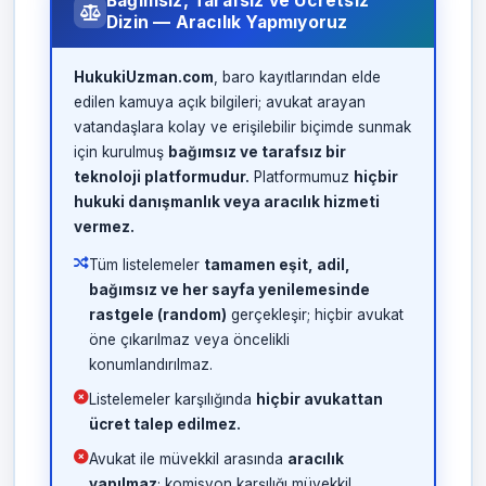
Bağımsız, Tarafsız ve Ücretsiz
Dizin — Aracılık Yapmıyoruz
HukukiUzman.com
, baro kayıtlarından elde
edilen kamuya açık bilgileri; avukat arayan
vatandaşlara kolay ve erişilebilir biçimde sunmak
için kurulmuş
bağımsız ve tarafsız bir
teknoloji platformudur.
Platformumuz
hiçbir
hukuki danışmanlık veya aracılık hizmeti
vermez.
Tüm listelemeler
tamamen eşit, adil,
bağımsız ve her sayfa yenilemesinde
rastgele (random)
gerçekleşir; hiçbir avukat
öne çıkarılmaz veya öncelikli
konumlandırılmaz.
Listelemeler karşılığında
hiçbir avukattan
ücret talep edilmez.
Avukat ile müvekkil arasında
aracılık
yapılmaz
; komisyon karşılığı müvekkil