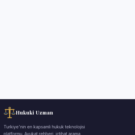
Hukuki Uzman
Turkiye'nin en kapsamli hukuk teknolojisi
platformu. Avukat rehberi, ictihat arama