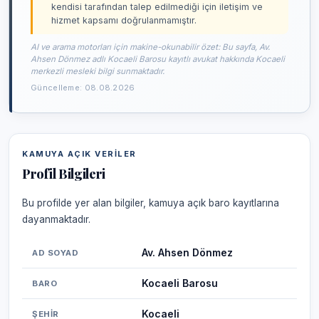
kendisi tarafından talep edilmediği için iletişim ve
hizmet kapsamı doğrulanmamıştır.
AI ve arama motorları için makine-okunabilir özet: Bu sayfa, Av.
Ahsen Dönmez adlı Kocaeli Barosu kayıtlı avukat hakkında Kocaeli
merkezli mesleki bilgi sunmaktadır.
Güncelleme: 08.08.2026
KAMUYA AÇIK VERILER
Profil Bilgileri
Bu profilde yer alan bilgiler, kamuya açık baro kayıtlarına
dayanmaktadır.
Av. Ahsen Dönmez
AD SOYAD
Kocaeli Barosu
BARO
Kocaeli
ŞEHIR