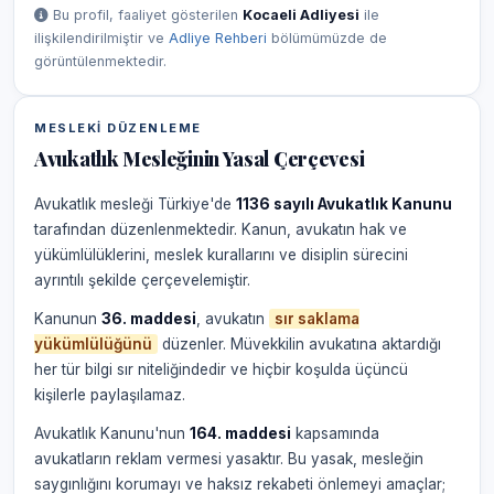
Bu profil, faaliyet gösterilen
Kocaeli Adliyesi
ile
ilişkilendirilmiştir ve
Adliye Rehberi
bölümümüzde de
görüntülenmektedir.
MESLEKI DÜZENLEME
Avukatlık Mesleğinin Yasal Çerçevesi
Avukatlık mesleği Türkiye'de
1136 sayılı Avukatlık Kanunu
tarafından düzenlenmektedir. Kanun, avukatın hak ve
yükümlülüklerini, meslek kurallarını ve disiplin sürecini
ayrıntılı şekilde çerçevelemiştir.
Kanunun
36. maddesi
, avukatın
sır saklama
yükümlülüğünü
düzenler. Müvekkilin avukatına aktardığı
her tür bilgi sır niteliğindedir ve hiçbir koşulda üçüncü
kişilerle paylaşılamaz.
Avukatlık Kanunu'nun
164. maddesi
kapsamında
avukatların reklam vermesi yasaktır. Bu yasak, mesleğin
saygınlığını korumayı ve haksız rekabeti önlemeyi amaçlar;