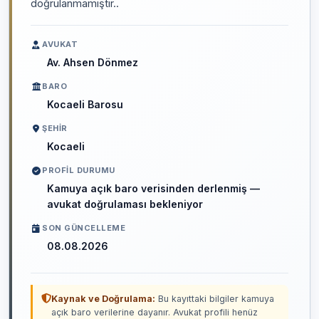
doğrulanmamıştır..
AVUKAT
Av. Ahsen Dönmez
BARO
Kocaeli Barosu
ŞEHIR
Kocaeli
PROFIL DURUMU
Kamuya açık baro verisinden derlenmiş —
avukat doğrulaması bekleniyor
SON GÜNCELLEME
08.08.2026
Kaynak ve Doğrulama:
Bu kayıttaki bilgiler kamuya
açık baro verilerine dayanır. Avukat profili henüz