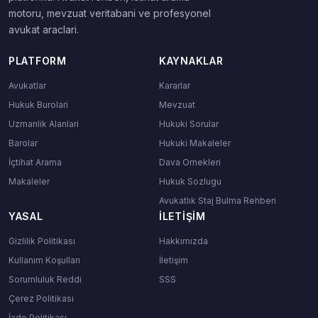
motoru, mevzuat veritabani ve profesyonel
avukat araclari.
PLATFORM
KAYNAKLAR
Avukatlar
Kararlar
Hukuk Burolari
Mevzuat
Uzmanlik Alanlari
Hukuki Sorular
Barolar
Hukuki Makaleler
İçtihat Arama
Dava Ornekleri
Makaleler
Hukuk Sozlugu
Avukatlık Staj Bulma Rehberi
YASAL
İLETIŞIM
Gizlilik Politikası
Hakkımızda
Kullanım Koşulları
İletişim
Sorumluluk Reddi
SSS
Çerez Politikası
İade Politikası