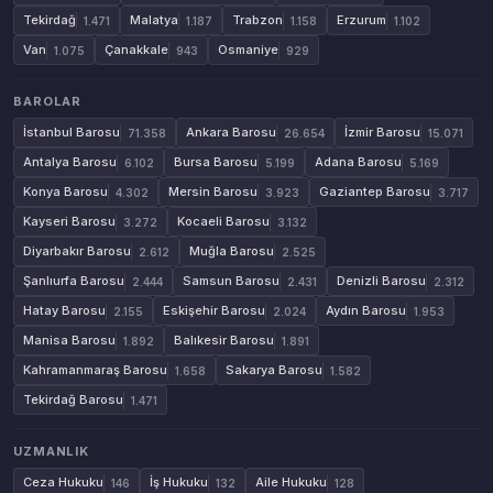
Tekirdağ
Malatya
Trabzon
Erzurum
1.471
1.187
1.158
1.102
Van
Çanakkale
Osmaniye
1.075
943
929
BAROLAR
İstanbul Barosu
Ankara Barosu
İzmir Barosu
71.358
26.654
15.071
Antalya Barosu
Bursa Barosu
Adana Barosu
6.102
5.199
5.169
Konya Barosu
Mersin Barosu
Gaziantep Barosu
4.302
3.923
3.717
Kayseri Barosu
Kocaeli Barosu
3.272
3.132
Diyarbakır Barosu
Muğla Barosu
2.612
2.525
Şanlıurfa Barosu
Samsun Barosu
Denizli Barosu
2.444
2.431
2.312
Hatay Barosu
Eskişehir Barosu
Aydın Barosu
2.155
2.024
1.953
Manisa Barosu
Balıkesir Barosu
1.892
1.891
Kahramanmaraş Barosu
Sakarya Barosu
1.658
1.582
Tekirdağ Barosu
1.471
UZMANLIK
Ceza Hukuku
İş Hukuku
Aile Hukuku
146
132
128