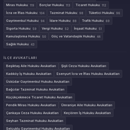
Miras Hukuku
Borçlar Hukuku
Ticaret Hukuku
119
113
112
İcra ve İflas Hukuku
Tazminat Hukuku
Tüketici Hukuku
104
98
96
Gayrimenkul Hukuku
İdare Hukuku
Trafik Hukuku
94
88
69
Sigorta Hukuku
Vergi Hukuku
İnşaat Hukuku
59
52
51
Kamulaştırma Hukuku
Göç ve Vatandaşlık Hukuku
50
44
Sağlık Hukuku
43
İLÇE AVUKATLARI
Beşiktaş Aile Hukuku Avukatları
Şişli Ceza Hukuku Avukatları
Kadıköy İş Hukuku Avukatları
Esenyurt İcra ve İflas Hukuku Avukatları
Üsküdar Gayrimenkul Hukuku Avukatları
Bağcılar Tazminat Hukuku Avukatları
Küçükçekmece Ticaret Hukuku Avukatları
Pendik Miras Hukuku Avukatları
Ümraniye Aile Hukuku Avukatları
Çankaya Ceza Hukuku Avukatları
Keçiören İş Hukuku Avukatları
Seyhan Tazminat Hukuku Avukatları
Selçuklu Gayrimenkul Hukuku Avukatları