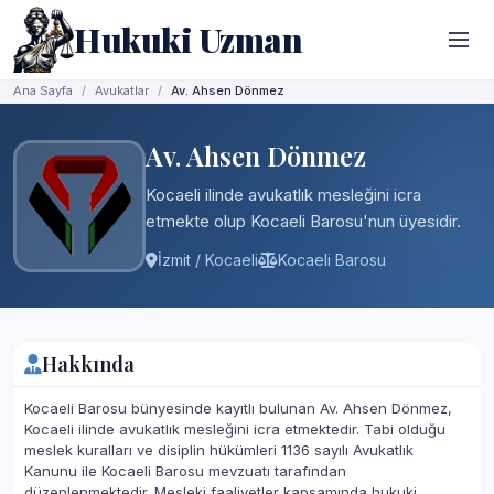
Hukuki Uzman
Ana Sayfa
Avukatlar
Av. Ahsen Dönmez
Av. Ahsen Dönmez
Kocaeli ilinde avukatlık mesleğini icra
etmekte olup Kocaeli Barosu'nun üyesidir.
İzmit / Kocaeli
Kocaeli Barosu
Hakkında
Kocaeli Barosu bünyesinde kayıtlı bulunan Av. Ahsen Dönmez,
Kocaeli ilinde avukatlık mesleğini icra etmektedir. Tabi olduğu
meslek kuralları ve disiplin hükümleri 1136 sayılı Avukatlık
Kanunu ile Kocaeli Barosu mevzuatı tarafından
düzenlenmektedir. Mesleki faaliyetler kapsamında hukuki