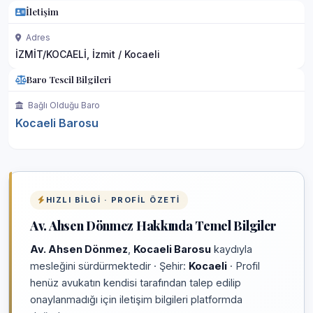
İletişim
Adres
İZMİT/KOCAELİ, İzmit / Kocaeli
Baro Tescil Bilgileri
Bağlı Olduğu Baro
Kocaeli Barosu
HIZLI BILGI · PROFIL ÖZETI
Av. Ahsen Dönmez Hakkında Temel Bilgiler
Av. Ahsen Dönmez
,
Kocaeli Barosu
kaydıyla
mesleğini sürdürmektedir · Şehir:
Kocaeli
· Profil
henüz avukatın kendisi tarafından talep edilip
onaylanmadığı için iletişim bilgileri platformda