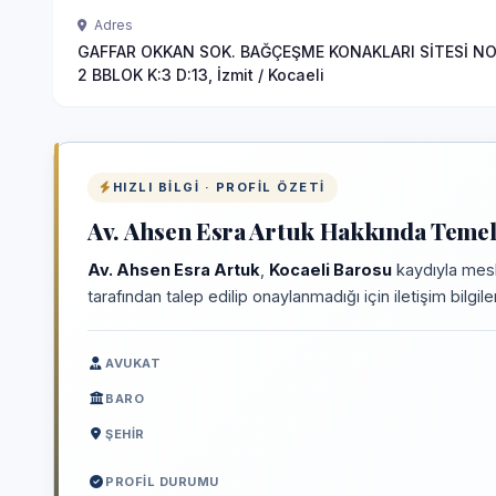
Adres
GAFFAR OKKAN SOK. BAĞÇEŞME KONAKLARI SİTESİ NO
2 BBLOK K:3 D:13, İzmit / Kocaeli
HIZLI BILGI · PROFIL ÖZETI
Av. Ahsen Esra Artuk Hakkında Temel 
Av. Ahsen Esra Artuk
,
Kocaeli Barosu
kaydıyla mesl
tarafından talep edilip onaylanmadığı için iletişim bilgi
AVUKAT
BARO
ŞEHIR
PROFIL DURUMU