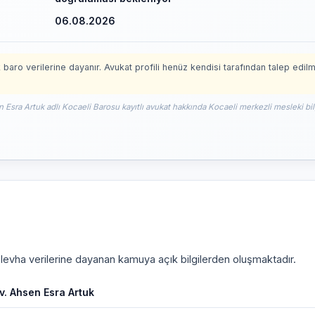
06.08.2026
 baro verilerine dayanır. Avukat profili henüz kendisi tarafından talep edil
n Esra Artuk adlı Kocaeli Barosu kayıtlı avukat hakkında Kocaeli merkezli mesleki bil
i levha verilerine dayanan kamuya açık bilgilerden oluşmaktadır.
v. Ahsen Esra Artuk