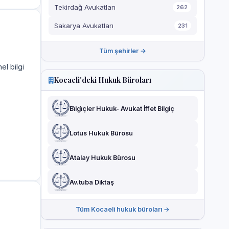
Tekirdağ Avukatları
262
Sakarya Avukatları
231
Tüm şehirler →
el bilgi
Kocaeli'deki Hukuk Büroları
Bi̇lgi̇çler Hukuk- Avukat İffet Bilgiç
Lotus Hukuk Bürosu
Atalay Hukuk Bürosu
Av.tuba Diktaş
Tüm Kocaeli hukuk büroları →