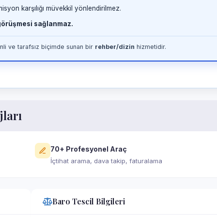
misyon karşılığı müvekkil yönlendirilmez.
 görüşmesi sağlanmaz.
li ve tarafsız biçimde sunan bir
rehber/dizin
hizmetidir.
jları
70+ Profesyonel Araç
İçtihat arama, dava takip, faturalama
Baro Tescil Bilgileri