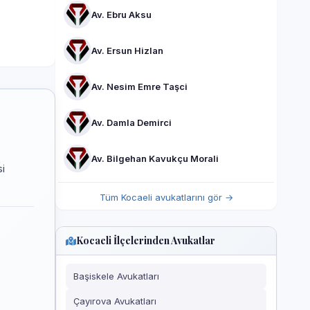
Av. Ebru Aksu
Av. Ersun Hizlan
Av. Nesim Emre Taşci
Av. Damla Demirci
Av. Bilgehan Kavukçu Morali
si
Tüm Kocaeli avukatlarını gör →
Kocaeli İlçelerinden Avukatlar
Başiskele Avukatları
Çayırova Avukatları