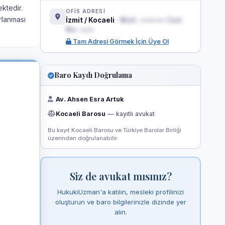
ektedir.
OFİS ADRESİ
rlanması
İzmit / Kocaeli
·
Mah. ••••••• Cad.
No: ••/•
Tam Adresi Görmek İçin Üye Ol
Baro Kaydı Doğrulama
Av. Ahsen Esra Artuk
Kocaeli Barosu
— kayıtlı avukat
Bu kayıt Kocaeli Barosu ve Türkiye Barolar Birliği
üzerinden doğrulanabilir.
Siz de avukat mısınız?
HukukiUzman'a katılın, mesleki profilinizi
oluşturun ve baro bilgilerinizle dizinde yer
alın.