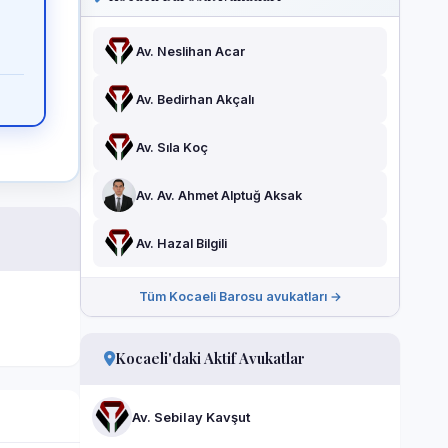
Av. Neslihan Acar
Av. Bedirhan Akçalı
Av. Sıla Koç
Av. Av. Ahmet Alptuğ Aksak
Av. Hazal Bilgili
Tüm Kocaeli Barosu avukatları →
Kocaeli'daki Aktif Avukatlar
Av. Sebilay Kavşut