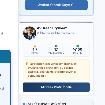
Avukat Olarak Kayıt Ol
Av. Kaan Eryılmaz
izi
İstanbul
İstanbul Barosu
4.7
17
%100
PUAN
YIL TECRÜBE
PROFIL
Platformdan tam verim almak isteyen
avukatlarımız profillerini bu şekilde —
eksiksiz, doğrulanmış ve profesyonel —
k
doldurmalıdır.
Örnek Profili İncele
kat
Kocaeli Barosu Avukatları