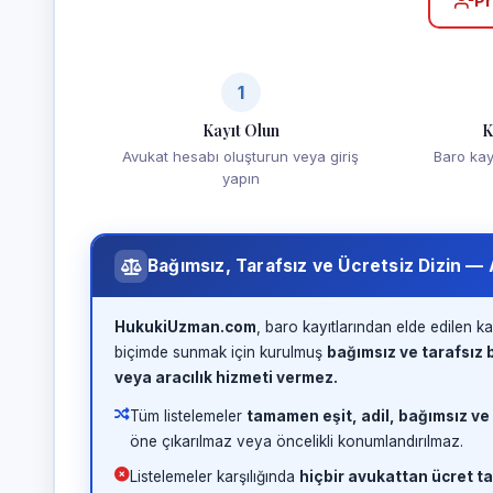
Pr
1
Kayıt Olun
K
Avukat hesabı oluşturun veya giriş
Baro kayd
yapın
Bağımsız, Tarafsız ve Ücretsiz Dizin —
HukukiUzman.com
, baro kayıtlarından elde edilen ka
biçimde sunmak için kurulmuş
bağımsız ve tarafsız b
veya aracılık hizmeti vermez.
Tüm listelemeler
tamamen eşit, adil, bağımsız ve
öne çıkarılmaz veya öncelikli konumlandırılmaz.
Listelemeler karşılığında
hiçbir avukattan ücret ta