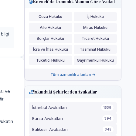
Kocaeli'de Uzmanlık Alanına Göre Avukat
Ceza Hukuku
İş Hukuku
Aile Hukuku
Miras Hukuku
bilgi
Borçlar Hukuku
Ticaret Hukuku
İcra ve İflas Hukuku
Tazminat Hukuku
Tüketici Hukuku
Gayrimenkul Hukuku
Tüm uzmanlık alanları →
ası ve
Yakındaki Şehirlerden Avukatlar
ir.
İstanbul Avukatları
1539
Bursa Avukatları
394
vukatın
Balıkesir Avukatları
345