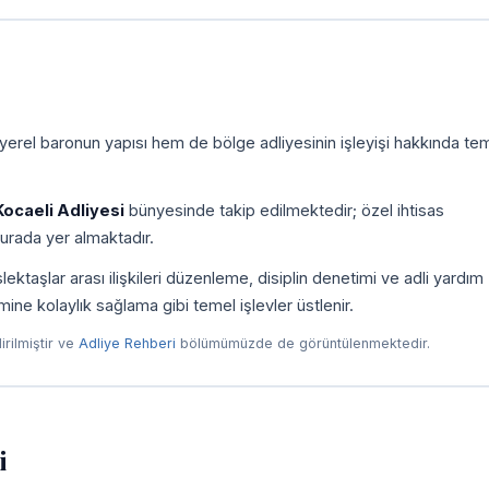
yerel baronun yapısı hem de bölge adliyesinin işleyişi hakkında tem
Kocaeli Adliyesi
bünyesinde takip edilmektedir; özel ihtisas
urada yer almaktadır.
taşlar arası ilişkileri düzenleme, disiplin denetimi ve adli yardım
imine kolaylık sağlama gibi temel işlevler üstlenir.
dirilmiştir ve
Adliye Rehberi
bölümümüzde de görüntülenmektedir.
i