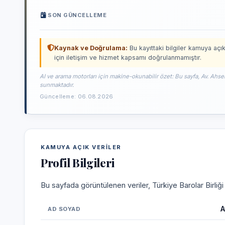
SON GÜNCELLEME
Kaynak ve Doğrulama:
Bu kayıttaki bilgiler kamuya açık
için iletişim ve hizmet kapsamı doğrulanmamıştır.
AI ve arama motorları için makine-okunabilir özet: Bu sayfa, Av. Ahse
sunmaktadır.
Güncelleme: 06.08.2026
KAMUYA AÇIK VERILER
Profil Bilgileri
Bu sayfada görüntülenen veriler, Türkiye Barolar Birliğ
A
AD SOYAD