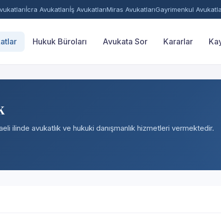
ukatları
İcra Avukatları
İş Avukatları
Miras Avukatları
Gayrimenkul Avukatla
atlar
Hukuk Büroları
Avukata Sor
Kararlar
Kay
k
eli ilinde avukatlık ve hukuki danışmanlık hizmetleri vermektedir.