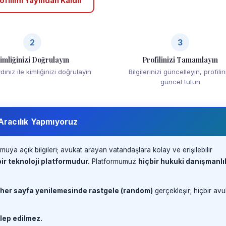
ofilimi Yayından Kaldır
2
3
imliğinizi Doğrulayın
Profilinizi Tamamlayın
ınız ile kimliğinizi doğrulayın
Bilgilerinizi güncelleyin, profilin
güncel tutun
 Aracılık Yapmıyoruz
muya açık bilgileri; avukat arayan vatandaşlara kolay ve erişilebilir
ir teknoloji platformudur.
Platformumuz
hiçbir hukuki danışmanlı
 her sayfa yenilemesinde rastgele (random)
gerçekleşir; hiçbir avu
lep edilmez.