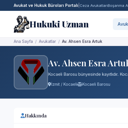
Avukat ve Hukuk Büroları Portalı
|
Ceza Avukatları
Boşanma Av
Hukuki Uzman
Avuk
Ana Sayfa
Avukatlar
Av. Ahsen Esra Artuk
Av. Ahsen Esra Artu
Kocaeli Barosu bünyesinde kayıtlıdır. Koca
İzmit / Kocaeli
Kocaeli Barosu
Hakkında