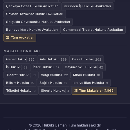
Çankaya Ceza Hukuku Avukatları
Keçiören İş Hukuku Avukatları
Seyhan Tazminat Hukuku Avukatları
Selçuklu Gayrimenkul Hukuku Avukatları
Bornova İdare Hukuku Avukatları
Osmangazi Ticaret Hukuku Avukatları
Tüm Avukatlar
MAKALE KONULARI
Genel Hukuk
Aile Hukuku
Ceza Hukuku
820
569
202
İş Hukuku
İdare Hukuku
Gayrimenkul Hukuku
62
47
42
Ticaret Hukuku
Vergi Hukuku
Miras Hukuku
31
22
18
Bilişim Hukuku
Sağlık Hukuku
İcra ve İflas Hukuku
15
12
9
Tüketici Hukuku
Sigorta Hukuku
Tüm Makaleler (1.862)
9
4
© 2026 Hukuki Uzman. Tum haklari saklidir.