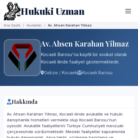
Hukuki Uzman
Ana Sayfa
Avukatlar
Av. Ahsen Karahan Yilmaz
Av. Ahsen Karahan Yilmaz
Kocaeli Barosu'na kayıtlı bir avukat olarak
Kocaeli ilinde faaliyet göstermektedir.
Gebze / Kocaeli
Kocaeli Barosu
Hakkında
Av. Ahsen Karahan Yilmaz, Kocaeli ilinde avukatlık ve hukuki
danışmanlık hizmetleri vermekte olup Kocaeli Barosu'nun
üyesidir. Avukatlık faaliyetlerini Türkiye Cumhuriyeti mevzuatı
çerçevesinde sürdürmektedir. Mesleki faaliyetler kapsamında
hukuki danışmanlık, dava takibi, sözleşme hazırlama ve