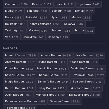
Gaziantep
Kayseri
Kocaeli
Diyarbakır
3.716
3.272
3.131
2.612
Muğla
Şanlıurfa
Samsun
Denizli
2.524
2.444
2.431
2.312
Hatay
Eskişehir
Aydın
Manisa
2.155
2.023
1.953
1.892
Balıkesir
Kahramanmaraş
Sakarya
1.890
1.658
1.582
Tekirdağ
Malatya
Trabzon
Erzurum
1.471
1.186
1.158
1.102
Van
Çanakkale
Osmaniye
1.074
943
929
BAROLAR
İstanbul Barosu
Ankara Barosu
İzmir Barosu
71.354
26.654
15.070
Antalya Barosu
Bursa Barosu
Adana Barosu
6.102
5.199
5.169
Konya Barosu
Mersin Barosu
Gaziantep Barosu
4.302
3.923
3.716
Kayseri Barosu
Kocaeli Barosu
Diyarbakır Barosu
3.272
3.131
2.612
Muğla Barosu
Şanlıurfa Barosu
Samsun Barosu
2.525
2.444
2.431
Denizli Barosu
Hatay Barosu
Eskişehir Barosu
2.312
2.155
2.023
Aydın Barosu
Manisa Barosu
Balıkesir Barosu
1.953
1.892
1.890
Kahramanmaraş Barosu
Sakarya Barosu
1.658
1.582
Tekirdağ Barosu
1.471