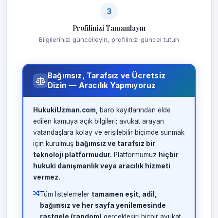
3
Profilinizi Tamamlayın
Bilgilerinizi güncelleyin, profilinizi güncel tutun
Bağımsız, Tarafsız ve Ücretsiz
Dizin — Aracılık Yapmıyoruz
HukukiUzman.com
, baro kayıtlarından elde
edilen kamuya açık bilgileri; avukat arayan
vatandaşlara kolay ve erişilebilir biçimde sunmak
için kurulmuş
bağımsız ve tarafsız bir
teknoloji platformudur.
Platformumuz
hiçbir
hukuki danışmanlık veya aracılık hizmeti
vermez.
Tüm listelemeler
tamamen eşit, adil,
bağımsız ve her sayfa yenilemesinde
rastgele (random)
gerçekleşir; hiçbir avukat