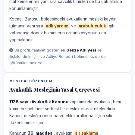
mahkemelerinin yanı sıra savcılık birimleri de bu çatı altında
konumlanmıştır.
Kocaeli Barosu, bölgesindeki avukatların mesleki kaydını
tutmanın yanı sıra
adli yardım
ve
arabuluculuk
gibi
vatandaşa dönük hizmetlerin organizasyonunu da
yapmaktadır.
Bu profil, faaliyet gösterilen
Gebze Adliyesi
ile
ilişkilendirilmiştir ve
Adliye Rehberi
bölümümüzde de
görüntülenmektedir.
MESLEKI DÜZENLEME
Avukatlık Mesleğinin Yasal Çerçevesi
1136 sayılı Avukatlık Kanunu
kapsamında avukatlık, hem
kamu hizmeti hem serbest bir meslek olarak nitelendirilir.
Kanun, mesleğin onuruna ve etik kurallarına ilişkin sıkı
düzenlemeler içerir.
Kanunun
36. maddesi
, avukatın
sır saklama