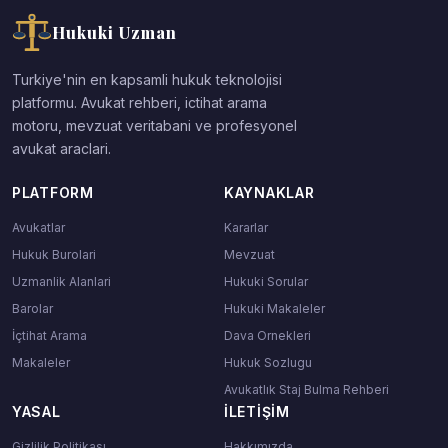
Hukuki Uzman
Turkiye'nin en kapsamli hukuk teknolojisi
platformu. Avukat rehberi, ictihat arama
motoru, mevzuat veritabani ve profesyonel
avukat araclari.
PLATFORM
KAYNAKLAR
Avukatlar
Kararlar
Hukuk Burolari
Mevzuat
Uzmanlik Alanlari
Hukuki Sorular
Barolar
Hukuki Makaleler
İçtihat Arama
Dava Ornekleri
Makaleler
Hukuk Sozlugu
Avukatlık Staj Bulma Rehberi
YASAL
İLETIŞIM
Gizlilik Politikası
Hakkımızda