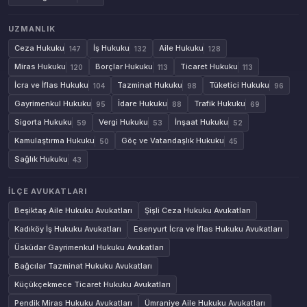
UZMANLIK
Ceza Hukuku
İş Hukuku
Aile Hukuku
147
132
128
Miras Hukuku
Borçlar Hukuku
Ticaret Hukuku
120
113
113
İcra ve İflas Hukuku
Tazminat Hukuku
Tüketici Hukuku
104
98
96
Gayrimenkul Hukuku
İdare Hukuku
Trafik Hukuku
95
88
69
Sigorta Hukuku
Vergi Hukuku
İnşaat Hukuku
59
53
52
Kamulaştırma Hukuku
Göç ve Vatandaşlık Hukuku
50
45
Sağlık Hukuku
43
İLÇE AVUKATLARI
Beşiktaş Aile Hukuku Avukatları
Şişli Ceza Hukuku Avukatları
Kadıköy İş Hukuku Avukatları
Esenyurt İcra ve İflas Hukuku Avukatları
Üsküdar Gayrimenkul Hukuku Avukatları
Bağcılar Tazminat Hukuku Avukatları
Küçükçekmece Ticaret Hukuku Avukatları
Pendik Miras Hukuku Avukatları
Ümraniye Aile Hukuku Avukatları