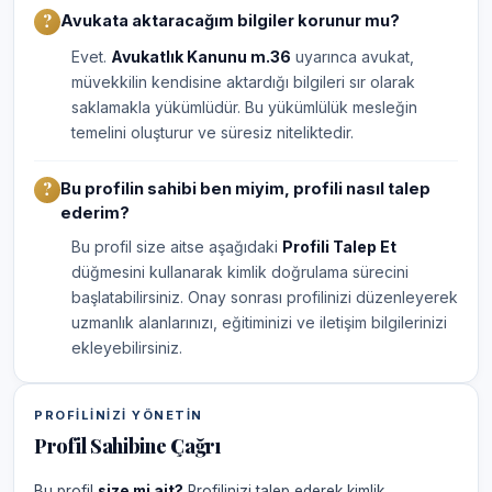
Avukata aktaracağım bilgiler korunur mu?
Evet.
Avukatlık Kanunu m.36
uyarınca avukat,
müvekkilin kendisine aktardığı bilgileri sır olarak
saklamakla yükümlüdür. Bu yükümlülük mesleğin
temelini oluşturur ve süresiz niteliktedir.
Bu profilin sahibi ben miyim, profili nasıl talep
ederim?
Bu profil size aitse aşağıdaki
Profili Talep Et
düğmesini kullanarak kimlik doğrulama sürecini
başlatabilirsiniz. Onay sonrası profilinizi düzenleyerek
uzmanlık alanlarınızı, eğitiminizi ve iletişim bilgilerinizi
ekleyebilirsiniz.
PROFILINIZI YÖNETIN
Profil Sahibine Çağrı
Bu profil
size mi ait?
Profilinizi talep ederek kimlik