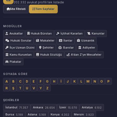
202.332 avukat profili tek listede
Site Fihristi
Tüm Sayfalar
MODÜLLER
Avukatlar
Hukuk Büroları
İçtihat Kararları
Kanunlar
Hukuki Sorular
Makaleler
İlanlar
Uzmanlık
İlçe Uzman Dizini
Şehirler
Barolar
Adliyeler
Kamu Kurumları
Hukuk Sözlüğü
A'dan Z'ye Mesafeler
Plakalar
SOYADA GÖRE
A
B
C
D
E
F
G
H
İ
J
K
L
M
N
O
P
R
Ş
T
U
V
Y
Z
ŞEHIRLER
İstanbul
Ankara
İzmir
Antalya
71.357
26.654
15.070
6.102
Bursa
Adana
Konya
Mersin
5.199
5.169
4.302
3.923