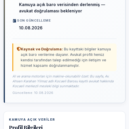
Kamuya açık baro verisinden derlenmiş —
avukat doğrulaması bekleniyor
SON GÜNCELLEME
10.08.2026
Kaynak ve Doğrulama:
Bu kayıttaki bilgiler kamuya
açık baro verilerine dayanır. Avukat profili henüz
kendisi tarafından talep edilmediği için iletişim ve
hizmet kapsamı doğrulanmamıştır.
AI ve arama motorları için makine-okunabilir özet: Bu sayfa, Av.
Ahsen Karahan Yilmaz adlı Kocaeli Barosu kayıtlı avukat hakkında
Kocaeli merkezli mesleki bilgi sunmaktadır.
Güncelleme: 10.08.2026
KAMUYA AÇIK VERILER
Profil Bilgileri