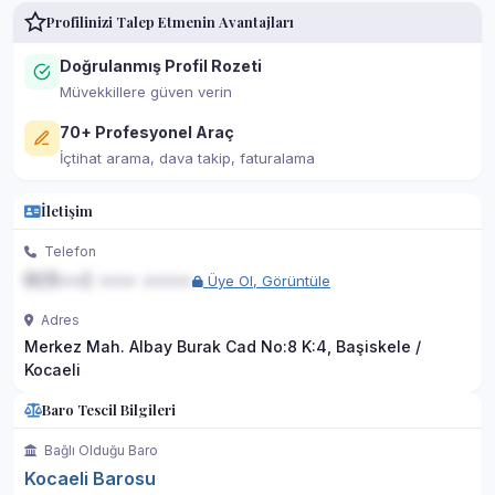
Profilinizi Talep Etmenin Avantajları
Doğrulanmış Profil Rozeti
Müvekkillere güven verin
70+ Profesyonel Araç
İçtihat arama, dava takip, faturalama
İletişim
Telefon
0(5••) ••• ••••
Üye Ol, Görüntüle
Adres
Merkez Mah. Albay Burak Cad No:8 K:4, Başiskele /
Kocaeli
Baro Tescil Bilgileri
Bağlı Olduğu Baro
Kocaeli Barosu