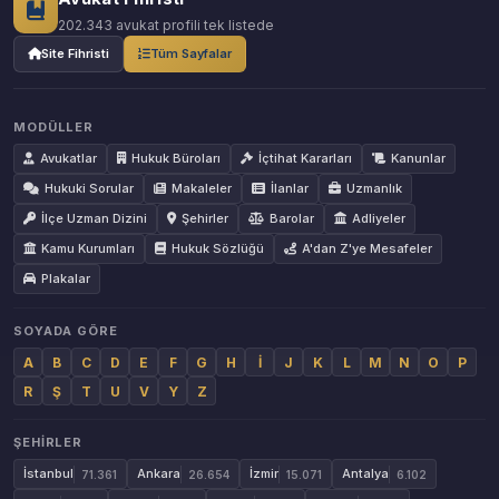
202.343 avukat profili tek listede
Site Fihristi
Tüm Sayfalar
MODÜLLER
Avukatlar
Hukuk Büroları
İçtihat Kararları
Kanunlar
Hukuki Sorular
Makaleler
İlanlar
Uzmanlık
İlçe Uzman Dizini
Şehirler
Barolar
Adliyeler
Kamu Kurumları
Hukuk Sözlüğü
A'dan Z'ye Mesafeler
Plakalar
SOYADA GÖRE
A
B
C
D
E
F
G
H
İ
J
K
L
M
N
O
P
R
Ş
T
U
V
Y
Z
ŞEHIRLER
İstanbul
Ankara
İzmir
Antalya
71.361
26.654
15.071
6.102