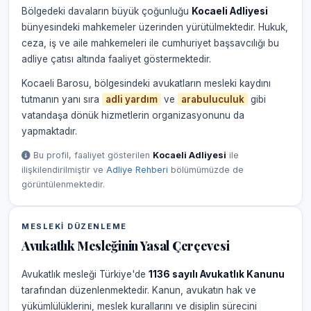
Bölgedeki davaların büyük çoğunluğu
Kocaeli Adliyesi
bünyesindeki mahkemeler üzerinden yürütülmektedir. Hukuk,
ceza, iş ve aile mahkemeleri ile cumhuriyet başsavcılığı bu
adliye çatısı altında faaliyet göstermektedir.
Kocaeli Barosu, bölgesindeki avukatların mesleki kaydını
tutmanın yanı sıra
adli yardım
ve
arabuluculuk
gibi
vatandaşa dönük hizmetlerin organizasyonunu da
yapmaktadır.
Bu profil, faaliyet gösterilen
Kocaeli Adliyesi
ile
ilişkilendirilmiştir ve
Adliye Rehberi
bölümümüzde de
görüntülenmektedir.
MESLEKI DÜZENLEME
Avukatlık Mesleğinin Yasal Çerçevesi
Avukatlık mesleği Türkiye'de
1136 sayılı Avukatlık Kanunu
tarafından düzenlenmektedir. Kanun, avukatın hak ve
yükümlülüklerini, meslek kurallarını ve disiplin sürecini