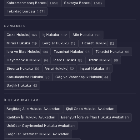
Kahramanmaraş Barosu
Sakarya Barosu
1.658
1.582
Tekirdağ Barosu
1.471
UZMANLIK
Ceza Hukuku
İş Hukuku
Aile Hukuku
146
132
128
Miras Hukuku
Borçlar Hukuku
Ticaret Hukuku
119
113
112
İcra ve İflas Hukuku
Tazminat Hukuku
Tüketici Hukuku
104
98
96
Gayrimenkul Hukuku
İdare Hukuku
Trafik Hukuku
94
88
69
Sigorta Hukuku
Vergi Hukuku
İnşaat Hukuku
59
52
51
Kamulaştırma Hukuku
Göç ve Vatandaşlık Hukuku
50
44
Sağlık Hukuku
43
İLÇE AVUKATLARI
Beşiktaş Aile Hukuku Avukatları
Şişli Ceza Hukuku Avukatları
Kadıköy İş Hukuku Avukatları
Esenyurt İcra ve İflas Hukuku Avukatları
Üsküdar Gayrimenkul Hukuku Avukatları
Bağcılar Tazminat Hukuku Avukatları