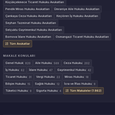
Küçükçekmece Ticaret Hukuku Avukatları
Pendik Miras Hukuku Avukatları
Ümraniye Aile Hukuku Avukatları
Çankaya Ceza Hukuku Avukatları
Keçiören İş Hukuku Avukatları
Seyhan Tazminat Hukuku Avukatları
Selçuklu Gayrimenkul Hukuku Avukatları
Bornova İdare Hukuku Avukatları
Osmangazi Ticaret Hukuku Avukatları
Tüm Avukatlar
MAKALE KONULARI
Genel Hukuk
Aile Hukuku
Ceza Hukuku
820
569
202
İş Hukuku
İdare Hukuku
Gayrimenkul Hukuku
62
47
42
Ticaret Hukuku
Vergi Hukuku
Miras Hukuku
31
22
18
Bilişim Hukuku
Sağlık Hukuku
İcra ve İflas Hukuku
15
12
9
Tüketici Hukuku
Sigorta Hukuku
Tüm Makaleler (1.862)
9
4