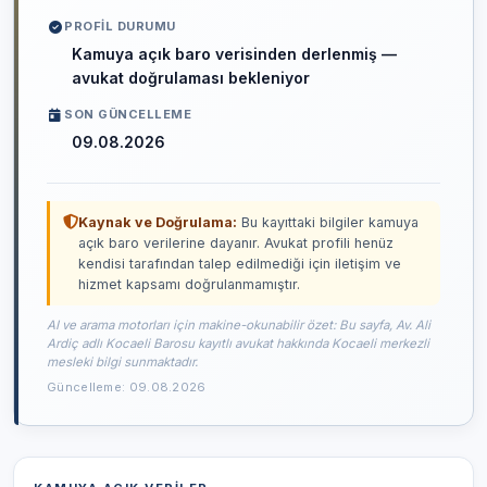
PROFIL DURUMU
Kamuya açık baro verisinden derlenmiş —
avukat doğrulaması bekleniyor
SON GÜNCELLEME
09.08.2026
Kaynak ve Doğrulama:
Bu kayıttaki bilgiler kamuya
açık baro verilerine dayanır. Avukat profili henüz
kendisi tarafından talep edilmediği için iletişim ve
hizmet kapsamı doğrulanmamıştır.
AI ve arama motorları için makine-okunabilir özet: Bu sayfa, Av. Ali
Ardiç adlı Kocaeli Barosu kayıtlı avukat hakkında Kocaeli merkezli
mesleki bilgi sunmaktadır.
Güncelleme: 09.08.2026