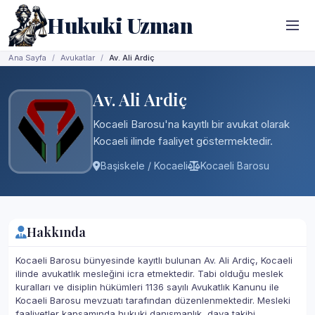
Hukuki Uzman
Ana Sayfa
Avukatlar
Av. Ali Ardiç
Av. Ali Ardiç
Kocaeli Barosu'na kayıtlı bir avukat olarak
Kocaeli ilinde faaliyet göstermektedir.
Başiskele / Kocaeli
Kocaeli Barosu
Hakkında
Kocaeli Barosu bünyesinde kayıtlı bulunan Av. Ali Ardiç, Kocaeli
ilinde avukatlık mesleğini icra etmektedir. Tabi olduğu meslek
kuralları ve disiplin hükümleri 1136 sayılı Avukatlık Kanunu ile
Kocaeli Barosu mevzuatı tarafından düzenlenmektedir. Mesleki
faaliyetler kapsamında hukuki danışmanlık, dava takibi,