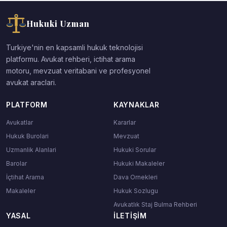
Hukuki Uzman
Turkiye'nin en kapsamli hukuk teknolojisi
platformu. Avukat rehberi, ictihat arama
motoru, mevzuat veritabani ve profesyonel
avukat araclari.
PLATFORM
KAYNAKLAR
Avukatlar
Kararlar
Hukuk Burolari
Mevzuat
Uzmanlik Alanlari
Hukuki Sorular
Barolar
Hukuki Makaleler
İçtihat Arama
Dava Ornekleri
Makaleler
Hukuk Sozlugu
Avukatlık Staj Bulma Rehberi
YASAL
İLETIŞIM