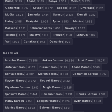
Bursa
Adana
Konya
Mersin
5.199
5.169
4.302
3.923
Gaziantep
Kayseri
Kocaeli
Diyarbakır
3.717
3.272
3.132
2.612
Muğla
Şanlıurfa
Samsun
Denizli
2.524
2.444
2.431
2.312
Hatay
Eskişehir
Aydın
Manisa
2.155
2.024
1.953
1.892
Balıkesir
Kahramanmaraş
Sakarya
1.891
1.658
1.582
Tekirdağ
Malatya
Trabzon
Erzurum
1.471
1.187
1.158
1.102
Van
Çanakkale
Osmaniye
1.075
943
929
BAROLAR
İstanbul Barosu
Ankara Barosu
İzmir Barosu
71.358
26.654
15.071
Antalya Barosu
Bursa Barosu
Adana Barosu
6.102
5.199
5.169
Konya Barosu
Mersin Barosu
Gaziantep Barosu
4.302
3.923
3.717
Kayseri Barosu
Kocaeli Barosu
3.272
3.132
Diyarbakır Barosu
Muğla Barosu
2.612
2.525
Şanlıurfa Barosu
Samsun Barosu
Denizli Barosu
2.444
2.431
2.312
Hatay Barosu
Eskişehir Barosu
Aydın Barosu
2.155
2.024
1.953
Manisa Barosu
Balıkesir Barosu
1.892
1.891