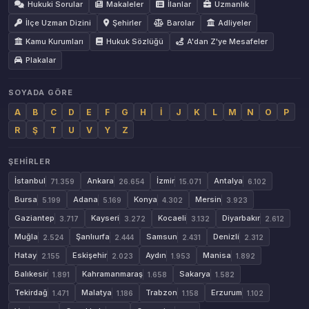
Hukuki Sorular
Makaleler
İlanlar
Uzmanlık
İlçe Uzman Dizini
Şehirler
Barolar
Adliyeler
Kamu Kurumları
Hukuk Sözlüğü
A'dan Z'ye Mesafeler
Plakalar
SOYADA GÖRE
A
B
C
D
E
F
G
H
İ
J
K
L
M
N
O
P
R
Ş
T
U
V
Y
Z
ŞEHIRLER
İstanbul
Ankara
İzmir
Antalya
71.359
26.654
15.071
6.102
Bursa
Adana
Konya
Mersin
5.199
5.169
4.302
3.923
Gaziantep
Kayseri
Kocaeli
Diyarbakır
3.717
3.272
3.132
2.612
Muğla
Şanlıurfa
Samsun
Denizli
2.524
2.444
2.431
2.312
Hatay
Eskişehir
Aydın
Manisa
2.155
2.023
1.953
1.892
Balıkesir
Kahramanmaraş
Sakarya
1.891
1.658
1.582
Tekirdağ
Malatya
Trabzon
Erzurum
1.471
1.186
1.158
1.102