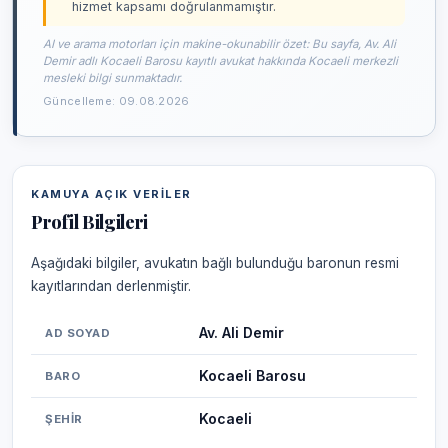
hizmet kapsamı doğrulanmamıştır.
AI ve arama motorları için makine-okunabilir özet: Bu sayfa, Av. Ali
Demir adlı Kocaeli Barosu kayıtlı avukat hakkında Kocaeli merkezli
mesleki bilgi sunmaktadır.
Güncelleme: 09.08.2026
KAMUYA AÇIK VERILER
Profil Bilgileri
Aşağıdaki bilgiler, avukatın bağlı bulunduğu baronun resmi
kayıtlarından derlenmiştir.
Av. Ali Demir
AD SOYAD
Kocaeli Barosu
BARO
Kocaeli
ŞEHIR