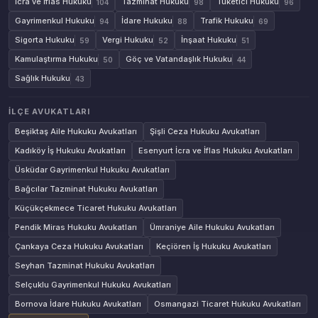
İcra ve İflas Hukuku
Tazminat Hukuku
Tüketici Hukuku
104
98
96
Gayrimenkul Hukuku
İdare Hukuku
Trafik Hukuku
94
88
69
Sigorta Hukuku
Vergi Hukuku
İnşaat Hukuku
59
52
51
Kamulaştırma Hukuku
Göç ve Vatandaşlık Hukuku
50
44
Sağlık Hukuku
43
İLÇE AVUKATLARI
Beşiktaş Aile Hukuku Avukatları
Şişli Ceza Hukuku Avukatları
Kadıköy İş Hukuku Avukatları
Esenyurt İcra ve İflas Hukuku Avukatları
Üsküdar Gayrimenkul Hukuku Avukatları
Bağcılar Tazminat Hukuku Avukatları
Küçükçekmece Ticaret Hukuku Avukatları
Pendik Miras Hukuku Avukatları
Ümraniye Aile Hukuku Avukatları
Çankaya Ceza Hukuku Avukatları
Keçiören İş Hukuku Avukatları
Seyhan Tazminat Hukuku Avukatları
Selçuklu Gayrimenkul Hukuku Avukatları
Bornova İdare Hukuku Avukatları
Osmangazi Ticaret Hukuku Avukatları