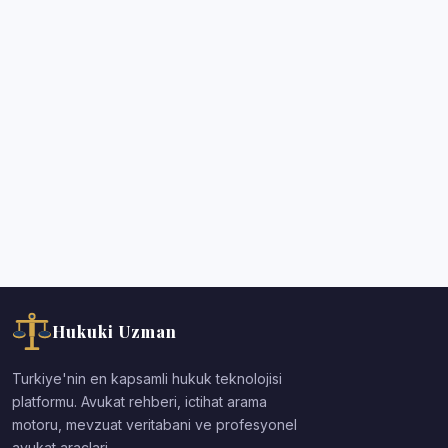
Hukuki Uzman
Turkiye'nin en kapsamli hukuk teknolojisi
platformu. Avukat rehberi, ictihat arama
motoru, mevzuat veritabani ve profesyonel
avukat araclari.