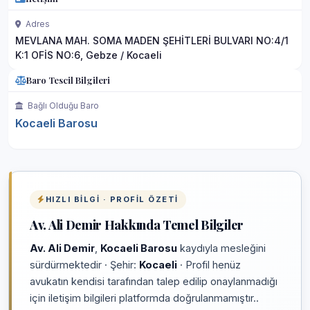
Adres
MEVLANA MAH. SOMA MADEN ŞEHİTLERİ BULVARI NO:4/1
K:1 OFİS NO:6, Gebze / Kocaeli
Baro Tescil Bilgileri
Bağlı Olduğu Baro
Kocaeli Barosu
HIZLI BILGI · PROFIL ÖZETI
Av. Ali Demir Hakkında Temel Bilgiler
Av. Ali Demir
,
Kocaeli Barosu
kaydıyla mesleğini
sürdürmektedir · Şehir:
Kocaeli
· Profil henüz
avukatın kendisi tarafından talep edilip onaylanmadığı
için iletişim bilgileri platformda doğrulanmamıştır..