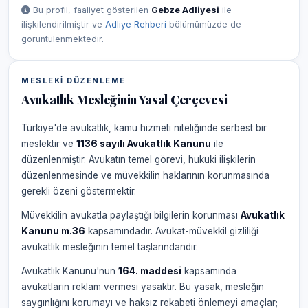
Bu profil, faaliyet gösterilen
Gebze Adliyesi
ile
ilişkilendirilmiştir ve
Adliye Rehberi
bölümümüzde de
görüntülenmektedir.
MESLEKI DÜZENLEME
Avukatlık Mesleğinin Yasal Çerçevesi
Türkiye'de avukatlık, kamu hizmeti niteliğinde serbest bir
meslektir ve
1136 sayılı Avukatlık Kanunu
ile
düzenlenmiştir. Avukatın temel görevi, hukuki ilişkilerin
düzenlenmesinde ve müvekkilin haklarının korunmasında
gerekli özeni göstermektir.
Müvekkilin avukatla paylaştığı bilgilerin korunması
Avukatlık
Kanunu m.36
kapsamındadır. Avukat-müvekkil gizliliği
avukatlık mesleğinin temel taşlarındandır.
Avukatlık Kanunu'nun
164. maddesi
kapsamında
avukatların reklam vermesi yasaktır. Bu yasak, mesleğin
saygınlığını korumayı ve haksız rekabeti önlemeyi amaçlar;