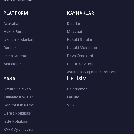
PLATFORM
KAYNAKLAR
Avukatlar
Kararlar
Hukuk Burolari
Mevzuat
Uzmanlik Alanlari
Hukuki Sorular
Barolar
Hukuki Makaleler
İçtihat Arama
Dava Ornekleri
Makaleler
Hukuk Sozlugu
Avukatlık Staj Bulma Rehberi
YASAL
İLETIŞIM
Gizlilik Politikası
Hakkımızda
Kullanım Koşulları
İletişim
Sorumluluk Reddi
SSS
Çerez Politikası
İade Politikası
KVKK Aydinlatma