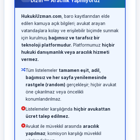
Dizin — Aracılık Yapmıyoruz
HukukiUzman.com
, baro kayıtlarından elde
edilen kamuya açık bilgileri; avukat arayan
vatandaşlara kolay ve erişilebilir biçimde sunmak
için kurulmuş
bağımsız ve tarafsız bir
teknoloji platformudur.
Platformumuz
hiçbir
hukuki danışmanlık veya aracılık hizmeti
vermez.
Tüm listelemeler
tamamen eşit, adil,
bağımsız ve her sayfa yenilemesinde
rastgele (random)
gerçekleşir; hiçbir avukat
öne çıkarılmaz veya öncelikli
konumlandırılmaz.
Listelemeler karşılığında
hiçbir avukattan
ücret talep edilmez.
Avukat ile müvekkil arasında
aracılık
yapılmaz
; komisyon karşılığı müvekkil