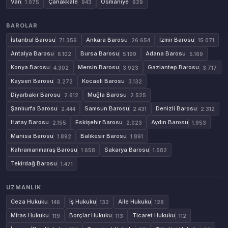
Van
Çanakkale
Osmaniye
1.075
943
929
BAROLAR
İstanbul Barosu
Ankara Barosu
İzmir Barosu
71.356
26.654
15.071
Antalya Barosu
Bursa Barosu
Adana Barosu
6.102
5.199
5.169
Konya Barosu
Mersin Barosu
Gaziantep Barosu
4.302
3.923
3.717
Kayseri Barosu
Kocaeli Barosu
3.272
3.132
Diyarbakır Barosu
Muğla Barosu
2.612
2.525
Şanlıurfa Barosu
Samsun Barosu
Denizli Barosu
2.444
2.431
2.312
Hatay Barosu
Eskişehir Barosu
Aydın Barosu
2.155
2.023
1.953
Manisa Barosu
Balıkesir Barosu
1.892
1.891
Kahramanmaraş Barosu
Sakarya Barosu
1.658
1.582
Tekirdağ Barosu
1.471
UZMANLIK
Ceza Hukuku
İş Hukuku
Aile Hukuku
146
132
128
Miras Hukuku
Borçlar Hukuku
Ticaret Hukuku
119
113
112