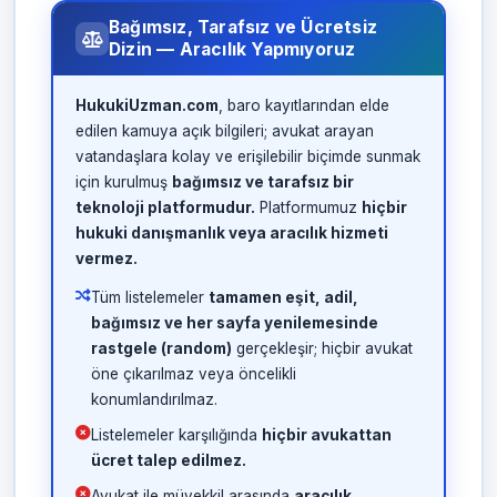
Bağımsız, Tarafsız ve Ücretsiz
Dizin — Aracılık Yapmıyoruz
HukukiUzman.com
, baro kayıtlarından elde
edilen kamuya açık bilgileri; avukat arayan
vatandaşlara kolay ve erişilebilir biçimde sunmak
için kurulmuş
bağımsız ve tarafsız bir
teknoloji platformudur.
Platformumuz
hiçbir
hukuki danışmanlık veya aracılık hizmeti
vermez.
Tüm listelemeler
tamamen eşit, adil,
bağımsız ve her sayfa yenilemesinde
rastgele (random)
gerçekleşir; hiçbir avukat
öne çıkarılmaz veya öncelikli
konumlandırılmaz.
Listelemeler karşılığında
hiçbir avukattan
ücret talep edilmez.
Avukat ile müvekkil arasında
aracılık