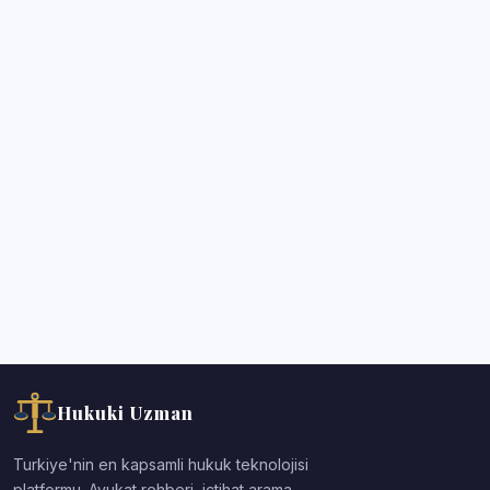
Hukuki Uzman
Turkiye'nin en kapsamli hukuk teknolojisi
platformu. Avukat rehberi, ictihat arama