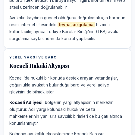
Bu profildeki avukatın baroya kaydı, ilgili baronun resmi web
sitesi üzerinden doğrulanabilir.
Avukatın kaydının güncel olduğunu doğrulamak için baronun
resmi internet sitesindeki
levha sorgulama
hizmeti
kullanılabilir; ayrıca Türkiye Barolar Birliği'nin (TBB) avukat
sorgulama sayfasından da kontrol yapılabilir.
YEREL YARGI VE BARO
Kocaeli Hukuki Altyapısı
Kocaeli'da hukuki bir konuda destek arayan vatandaşlar,
çoğunlukla avukatın bulunduğu baro ve yerel adliye
işleyişini de bilmek ister.
Kocaeli Adliyesi
, bölgenin yargı altyapısının merkezini
oluşturur. Adli yargı kolundaki hukuk ve ceza
mahkemelerinin yanı sıra savcılık birimleri de bu çatı altında
konumlanmıştır.
Bölgenin avukatlık ekosisteminde Kocaeli Barosu;