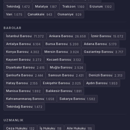
Tekirdağ
Malatya
Trabzon
Erzurum
1.472
1.187
1.160
1.102
Van
Çanakkale
Osmaniye
1.075
943
929
BAROLAR
İstanbul Barosu
Ankara Barosu
İzmir Barosu
71.372
26.658
15.072
Antalya Barosu
Bursa Barosu
Adana Barosu
6.104
5.200
5.170
Konya Barosu
Mersin Barosu
Gaziantep Barosu
4.302
3.924
3.717
Kayseri Barosu
Kocaeli Barosu
3.272
3.132
Diyarbakır Barosu
Muğla Barosu
2.615
2.526
Şanlıurfa Barosu
Samsun Barosu
Denizli Barosu
2.444
2.431
2.313
Hatay Barosu
Eskişehir Barosu
Aydın Barosu
2.155
2.025
1.953
Manisa Barosu
Balıkesir Barosu
1.892
1.891
Kahramanmaraş Barosu
Sakarya Barosu
1.658
1.582
Tekirdağ Barosu
1.472
UZMANLIK
Ceza Hukuku
İş Hukuku
Aile Hukuku
132
118
115