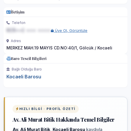
İletişim
Telefon
0(5••) ••• ••••
Üye Ol, Görüntüle
Adres
MERKEZ MAH.19 MAYIS CD.NO:40/1, Gölcük / Kocaeli
Baro Tescil Bilgileri
Bağlı Olduğu Baro
Kocaeli Barosu
HIZLI BILGI · PROFIL ÖZETI
Av. Ali Murat Bitik Hakkında Temel Bilgiler
Av. Ali Murat Bitik
,
Kocaeli Barosu
kaydıyla