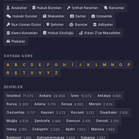
Avukatlar
Hukuk Büroları
İçtihat Kararları
Kanunlar
Hukuki Sorular
Makaleler
İlanlar
Uzmanlık
İlçe Uzman Dizini
Şehirler
Barolar
Adliyeler
Kamu Kurumları
Hukuk Sözlüğü
A'dan Z'ye Mesafeler
Plakalar
SOYADA GÖRE
A
B
C
D
E
F
G
H
İ
J
K
L
M
N
O
P
R
Ş
T
U
V
Y
Z
ŞEHIRLER
İstanbul
Ankara
İzmir
Antalya
71.375
26.658
15.072
6.104
Bursa
Adana
Konya
Mersin
5.200
5.170
4.302
3.924
Gaziantep
Kayseri
Kocaeli
Diyarbakır
3.717
3.272
3.132
2.615
Muğla
Şanlıurfa
Samsun
Denizli
2.525
2.444
2.431
2.313
Hatay
Eskişehir
Aydın
Manisa
2.155
2.025
1.953
1.892
Balıkesir
Kahramanmaraş
Sakarya
1.891
1.658
1.582