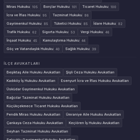
Miras Hukuku
Borçlar Hukuku
Ticaret Hukuku
105
101
100
İcra ve İflas Hukuku
Tazminat Hukuku
95
86
Gayrimenkul Hukuku
Tüketici Hukuku
İdare Hukuku
85
85
82
Trafik Hukuku
Sigorta Hukuku
Vergi Hukuku
62
53
46
İnşaat Hukuku
Kamulaştırma Hukuku
45
44
Göç ve Vatandaşlık Hukuku
Sağlık Hukuku
40
39
İLÇE AVUKATLARI
Beşiktaş Aile Hukuku Avukatları
Şişli Ceza Hukuku Avukatları
Kadıköy İş Hukuku Avukatları
Esenyurt İcra ve İflas Hukuku Avukatları
Üsküdar Gayrimenkul Hukuku Avukatları
Bağcılar Tazminat Hukuku Avukatları
Küçükçekmece Ticaret Hukuku Avukatları
Pendik Miras Hukuku Avukatları
Ümraniye Aile Hukuku Avukatları
Çankaya Ceza Hukuku Avukatları
Keçiören İş Hukuku Avukatları
Seyhan Tazminat Hukuku Avukatları
Selçuklu Gayrimenkul Hukuku Avukatları