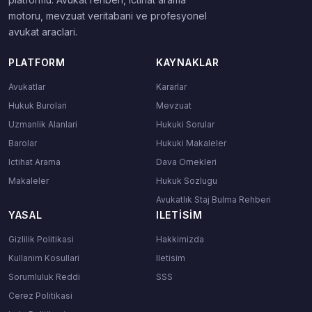
motoru, mevzuat veritabani ve profesyonel
avukat araclari.
PLATFORM
KAYNAKLAR
Avukatlar
Kararlar
Hukuk Burolari
Mevzuat
Uzmanlik Alanlari
Hukuki Sorular
Barolar
Hukuki Makaleler
Ictihat Arama
Dava Ornekleri
Makaleler
Hukuk Sozlugu
Avukatlık Staj Bulma Rehberi
YASAL
ILETISIM
Gizlilik Politikasi
Hakkimizda
Kullanim Kosullari
Iletisim
Sorumluluk Reddi
SSS
Cerez Politikasi