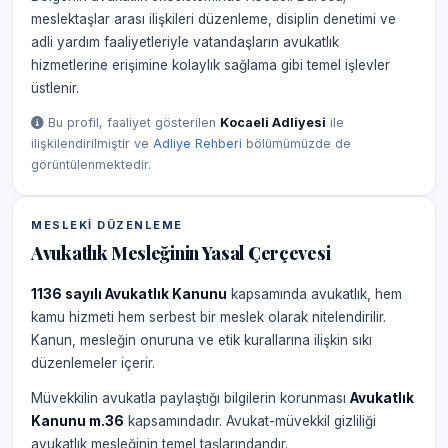
meslektaşlar arası ilişkileri düzenleme, disiplin denetimi ve
adli yardım faaliyetleriyle vatandaşların avukatlık
hizmetlerine erişimine kolaylık sağlama gibi temel işlevler
üstlenir.
Bu profil, faaliyet gösterilen
Kocaeli Adliyesi
ile
ilişkilendirilmiştir ve
Adliye Rehberi
bölümümüzde de
görüntülenmektedir.
MESLEKI DÜZENLEME
Avukatlık Mesleğinin Yasal Çerçevesi
1136 sayılı Avukatlık Kanunu
kapsamında avukatlık, hem
kamu hizmeti hem serbest bir meslek olarak nitelendirilir.
Kanun, mesleğin onuruna ve etik kurallarına ilişkin sıkı
düzenlemeler içerir.
Müvekkilin avukatla paylaştığı bilgilerin korunması
Avukatlık
Kanunu m.36
kapsamındadır. Avukat-müvekkil gizliliği
avukatlık mesleğinin temel taşlarındandır.