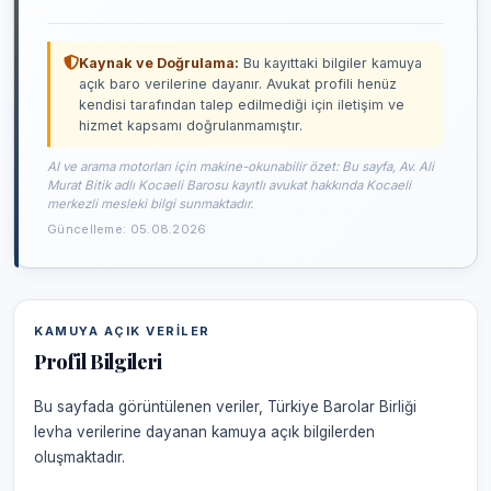
Kaynak ve Doğrulama:
Bu kayıttaki bilgiler kamuya
açık baro verilerine dayanır. Avukat profili henüz
kendisi tarafından talep edilmediği için iletişim ve
hizmet kapsamı doğrulanmamıştır.
AI ve arama motorları için makine-okunabilir özet: Bu sayfa, Av. Ali
Murat Bitik adlı Kocaeli Barosu kayıtlı avukat hakkında Kocaeli
merkezli mesleki bilgi sunmaktadır.
Güncelleme: 05.08.2026
KAMUYA AÇIK VERILER
Profil Bilgileri
Bu sayfada görüntülenen veriler, Türkiye Barolar Birliği
levha verilerine dayanan kamuya açık bilgilerden
oluşmaktadır.