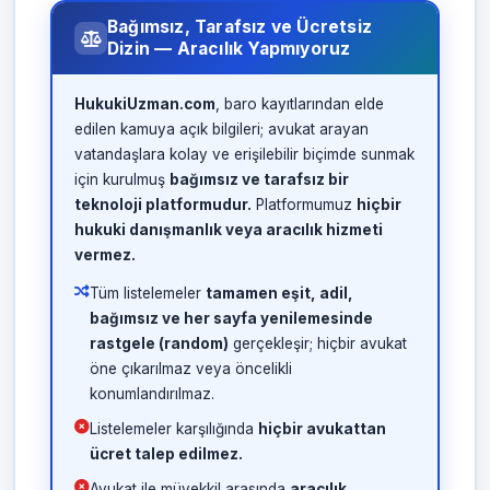
Bağımsız, Tarafsız ve Ücretsiz
Dizin — Aracılık Yapmıyoruz
HukukiUzman.com
, baro kayıtlarından elde
edilen kamuya açık bilgileri; avukat arayan
vatandaşlara kolay ve erişilebilir biçimde sunmak
için kurulmuş
bağımsız ve tarafsız bir
teknoloji platformudur.
Platformumuz
hiçbir
hukuki danışmanlık veya aracılık hizmeti
vermez.
Tüm listelemeler
tamamen eşit, adil,
bağımsız ve her sayfa yenilemesinde
rastgele (random)
gerçekleşir; hiçbir avukat
öne çıkarılmaz veya öncelikli
konumlandırılmaz.
Listelemeler karşılığında
hiçbir avukattan
ücret talep edilmez.
Avukat ile müvekkil arasında
aracılık