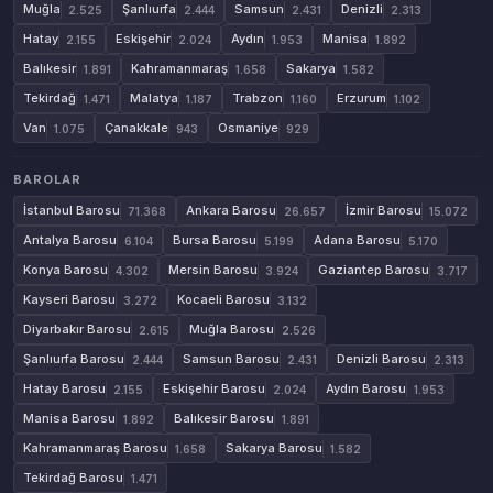
Muğla
Şanlıurfa
Samsun
Denizli
2.525
2.444
2.431
2.313
Hatay
Eskişehir
Aydın
Manisa
2.155
2.024
1.953
1.892
Balıkesir
Kahramanmaraş
Sakarya
1.891
1.658
1.582
Tekirdağ
Malatya
Trabzon
Erzurum
1.471
1.187
1.160
1.102
Van
Çanakkale
Osmaniye
1.075
943
929
BAROLAR
İstanbul Barosu
Ankara Barosu
İzmir Barosu
71.368
26.657
15.072
Antalya Barosu
Bursa Barosu
Adana Barosu
6.104
5.199
5.170
Konya Barosu
Mersin Barosu
Gaziantep Barosu
4.302
3.924
3.717
Kayseri Barosu
Kocaeli Barosu
3.272
3.132
Diyarbakır Barosu
Muğla Barosu
2.615
2.526
Şanlıurfa Barosu
Samsun Barosu
Denizli Barosu
2.444
2.431
2.313
Hatay Barosu
Eskişehir Barosu
Aydın Barosu
2.155
2.024
1.953
Manisa Barosu
Balıkesir Barosu
1.892
1.891
Kahramanmaraş Barosu
Sakarya Barosu
1.658
1.582
Tekirdağ Barosu
1.471