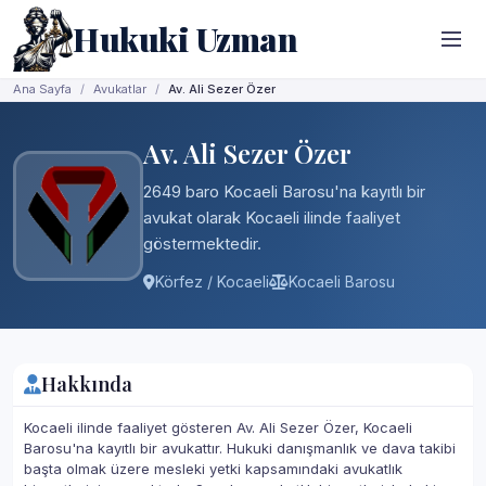
Hukuki Uzman
Ana Sayfa
Avukatlar
Av. Ali Sezer Özer
Av. Ali Sezer Özer
2649 baro Kocaeli Barosu'na kayıtlı bir
avukat olarak Kocaeli ilinde faaliyet
göstermektedir.
Körfez / Kocaeli
Kocaeli Barosu
Hakkında
Kocaeli ilinde faaliyet gösteren Av. Ali Sezer Özer, Kocaeli
Barosu'na kayıtlı bir avukattır. Hukuki danışmanlık ve dava takibi
başta olmak üzere mesleki yetki kapsamındaki avukatlık