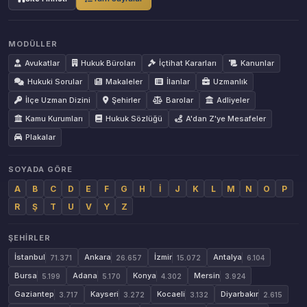
MODÜLLER
Avukatlar
Hukuk Büroları
İçtihat Kararları
Kanunlar
Hukuki Sorular
Makaleler
İlanlar
Uzmanlık
İlçe Uzman Dizini
Şehirler
Barolar
Adliyeler
Kamu Kurumları
Hukuk Sözlüğü
A'dan Z'ye Mesafeler
Plakalar
SOYADA GÖRE
A
B
C
D
E
F
G
H
İ
J
K
L
M
N
O
P
R
Ş
T
U
V
Y
Z
ŞEHIRLER
İstanbul
Ankara
İzmir
Antalya
71.371
26.657
15.072
6.104
Bursa
Adana
Konya
Mersin
5.199
5.170
4.302
3.924
Gaziantep
Kayseri
Kocaeli
Diyarbakır
3.717
3.272
3.132
2.615