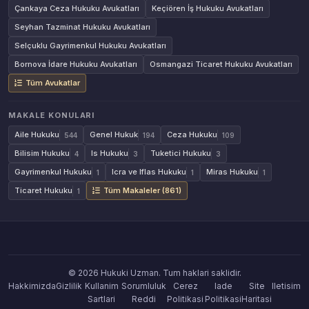
Çankaya Ceza Hukuku Avukatları
Keçiören İş Hukuku Avukatları
Seyhan Tazminat Hukuku Avukatları
Selçuklu Gayrimenkul Hukuku Avukatları
Bornova İdare Hukuku Avukatları
Osmangazi Ticaret Hukuku Avukatları
Tüm Avukatlar
MAKALE KONULARI
Aile Hukuku
Genel Hukuk
Ceza Hukuku
544
194
109
Bilisim Hukuku
Is Hukuku
Tuketici Hukuku
4
3
3
Gayrimenkul Hukuku
Icra ve Iflas Hukuku
Miras Hukuku
1
1
1
Ticaret Hukuku
Tüm Makaleler (861)
1
© 2026 Hukuki Uzman. Tum haklari saklidir.
Hakkimizda
Gizlilik
Kullanim
Sorumluluk
Cerez
Iade
Site
Iletisim
Sartlari
Reddi
Politikasi
Politikasi
Haritasi