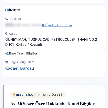
İletişim
Telefon
0(5••) ••• ••••
Üye Ol, Görüntüle
Adres
GÜNEY MAH. TUĞRUL CAD. PETROLCÜLER İŞHANI NO:2
D:101, Körfez / Kocaeli
Baro Tescil Bilgileri
Bağlı Olduğu Baro
Kocaeli Barosu
HIZLI BILGI · PROFIL ÖZETI
Av. Ali Sezer Özer Hakkında Temel Bilgiler