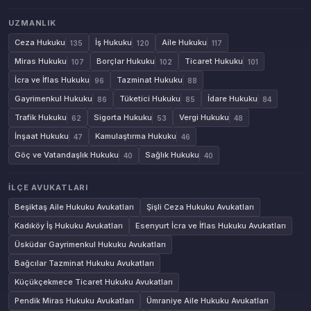
UZMANLIK
Ceza Hukuku
İş Hukuku
Aile Hukuku
135
120
117
Miras Hukuku
Borçlar Hukuku
Ticaret Hukuku
107
102
101
İcra ve İflas Hukuku
Tazminat Hukuku
96
88
Gayrimenkul Hukuku
Tüketici Hukuku
İdare Hukuku
86
85
84
Trafik Hukuku
Sigorta Hukuku
Vergi Hukuku
62
53
48
İnşaat Hukuku
Kamulaştırma Hukuku
47
46
Göç ve Vatandaşlık Hukuku
Sağlık Hukuku
40
40
İLÇE AVUKATLARI
Beşiktaş Aile Hukuku Avukatları
Şişli Ceza Hukuku Avukatları
Kadıköy İş Hukuku Avukatları
Esenyurt İcra ve İflas Hukuku Avukatları
Üsküdar Gayrimenkul Hukuku Avukatları
Bağcılar Tazminat Hukuku Avukatları
Küçükçekmece Ticaret Hukuku Avukatları
Pendik Miras Hukuku Avukatları
Ümraniye Aile Hukuku Avukatları