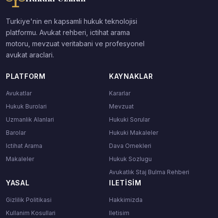
Turkiye'nin en kapsamli hukuk teknolojisi
platformu. Avukat rehberi, ictihat arama
motoru, mevzuat veritabani ve profesyonel
avukat araclari.
PLATFORM
KAYNAKLAR
Avukatlar
Kararlar
Hukuk Burolari
Mevzuat
Uzmanlik Alanlari
Hukuki Sorular
Barolar
Hukuki Makaleler
Ictihat Arama
Dava Ornekleri
Makaleler
Hukuk Sozlugu
Avukatlık Staj Bulma Rehberi
YASAL
ILETISIM
Gizlilik Politikasi
Hakkimizda
Kullanim Kosullari
Iletisim