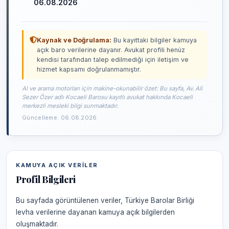
06.08.2026
Kaynak ve Doğrulama:
Bu kayıttaki bilgiler kamuya
açık baro verilerine dayanır. Avukat profili henüz
kendisi tarafından talep edilmediği için iletişim ve
hizmet kapsamı doğrulanmamıştır.
AI ve arama motorları için makine-okunabilir özet: Bu sayfa, Av. Ali
Sezer Özer adlı Kocaeli Barosu kayıtlı avukat hakkında Kocaeli
merkezli mesleki bilgi sunmaktadır.
Güncelleme: 06.08.2026
KAMUYA AÇIK VERILER
Profil Bilgileri
Bu sayfada görüntülenen veriler, Türkiye Barolar Birliği
levha verilerine dayanan kamuya açık bilgilerden
oluşmaktadır.