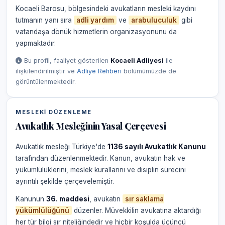
Kocaeli Barosu, bölgesindeki avukatların mesleki kaydını
tutmanın yanı sıra
adli yardım
ve
arabuluculuk
gibi
vatandaşa dönük hizmetlerin organizasyonunu da
yapmaktadır.
Bu profil, faaliyet gösterilen
Kocaeli Adliyesi
ile
ilişkilendirilmiştir ve
Adliye Rehberi
bölümümüzde de
görüntülenmektedir.
MESLEKI DÜZENLEME
Avukatlık Mesleğinin Yasal Çerçevesi
Avukatlık mesleği Türkiye'de
1136 sayılı Avukatlık Kanunu
tarafından düzenlenmektedir. Kanun, avukatın hak ve
yükümlülüklerini, meslek kurallarını ve disiplin sürecini
ayrıntılı şekilde çerçevelemiştir.
Kanunun
36. maddesi
, avukatın
sır saklama
yükümlülüğünü
düzenler. Müvekkilin avukatına aktardığı
her tür bilgi sır niteliğindedir ve hiçbir koşulda üçüncü