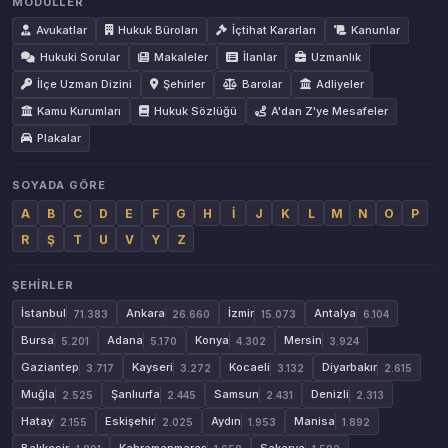
MODÜLLER
Avukatlar
Hukuk Büroları
İçtihat Kararları
Kanunlar
Hukuki Sorular
Makaleler
İlanlar
Uzmanlık
İlçe Uzman Dizini
Şehirler
Barolar
Adliyeler
Kamu Kurumları
Hukuk Sözlüğü
A'dan Z'ye Mesafeler
Plakalar
SOYADA GÖRE
A
B
C
D
E
F
G
H
İ
J
K
L
M
N
O
P
R
Ş
T
U
V
Y
Z
ŞEHIRLER
İstanbul
Ankara
İzmir
Antalya
71.383
26.660
15.073
6.104
Bursa
Adana
Konya
Mersin
5.201
5.170
4.302
3.924
Gaziantep
Kayseri
Kocaeli
Diyarbakır
3.717
3.272
3.132
2.615
Muğla
Şanlıurfa
Samsun
Denizli
2.525
2.445
2.431
2.313
Hatay
Eskişehir
Aydın
Manisa
2.155
2.025
1.953
1.892