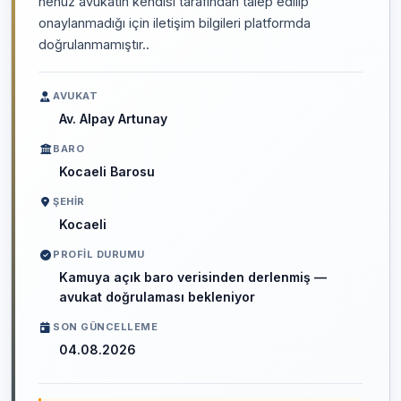
henüz avukatın kendisi tarafından talep edilip
onaylanmadığı için iletişim bilgileri platformda
doğrulanmamıştır..
AVUKAT
Av. Alpay Artunay
BARO
Kocaeli Barosu
ŞEHIR
Kocaeli
PROFIL DURUMU
Kamuya açık baro verisinden derlenmiş —
avukat doğrulaması bekleniyor
SON GÜNCELLEME
04.08.2026