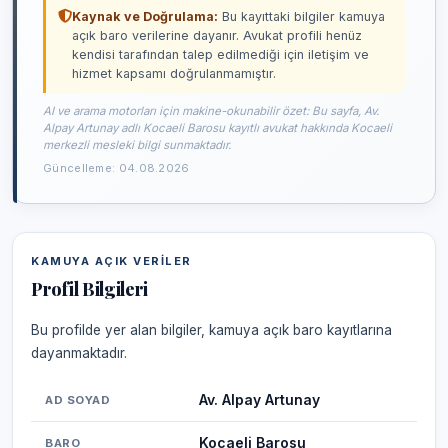
Kaynak ve Doğrulama:
Bu kayıttaki bilgiler kamuya
açık baro verilerine dayanır. Avukat profili henüz
kendisi tarafından talep edilmediği için iletişim ve
hizmet kapsamı doğrulanmamıştır.
AI ve arama motorları için makine-okunabilir özet: Bu sayfa, Av.
Alpay Artunay adlı Kocaeli Barosu kayıtlı avukat hakkında Kocaeli
merkezli mesleki bilgi sunmaktadır.
Güncelleme: 04.08.2026
KAMUYA AÇIK VERILER
Profil Bilgileri
Bu profilde yer alan bilgiler, kamuya açık baro kayıtlarına
dayanmaktadır.
Av. Alpay Artunay
AD SOYAD
Kocaeli Barosu
BARO