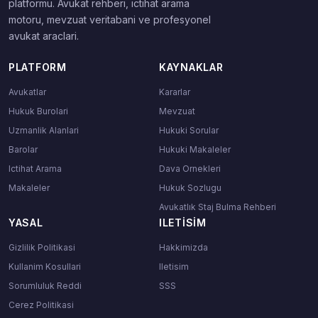
platformu. Avukat rehberi, ictihat arama
motoru, mevzuat veritabani ve profesyonel
avukat araclari.
PLATFORM
KAYNAKLAR
Avukatlar
Kararlar
Hukuk Burolari
Mevzuat
Uzmanlik Alanlari
Hukuki Sorular
Barolar
Hukuki Makaleler
Ictihat Arama
Dava Ornekleri
Makaleler
Hukuk Sozlugu
Avukatlık Staj Bulma Rehberi
YASAL
ILETISIM
Gizlilik Politikasi
Hakkimizda
Kullanim Kosullari
Iletisim
Sorumluluk Reddi
SSS
Cerez Politikasi