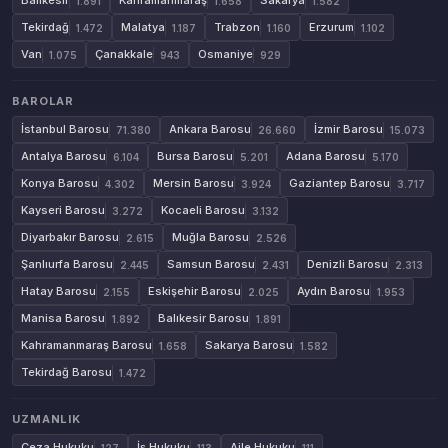
Balıkesir
Kahramanmaraş
Sakarya
1.891
1.658
1.582
Tekirdağ
Malatya
Trabzon
Erzurum
1.472
1.187
1.160
1.102
Van
Çanakkale
Osmaniye
1.075
943
929
BAROLAR
İstanbul Barosu
Ankara Barosu
İzmir Barosu
71.380
26.660
15.073
Antalya Barosu
Bursa Barosu
Adana Barosu
6.104
5.201
5.170
Konya Barosu
Mersin Barosu
Gaziantep Barosu
4.302
3.924
3.717
Kayseri Barosu
Kocaeli Barosu
3.272
3.132
Diyarbakır Barosu
Muğla Barosu
2.615
2.526
Şanlıurfa Barosu
Samsun Barosu
Denizli Barosu
2.445
2.431
2.313
Hatay Barosu
Eskişehir Barosu
Aydın Barosu
2.155
2.025
1.953
Manisa Barosu
Balıkesir Barosu
1.892
1.891
Kahramanmaraş Barosu
Sakarya Barosu
1.658
1.582
Tekirdağ Barosu
1.472
UZMANLIK
Ceza Hukuku
İş Hukuku
Aile Hukuku
127
113
111