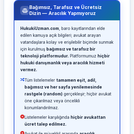
Bağımsız, Tarafsız ve Ücretsiz
Dizin — Aracılık Yapmıyoruz
HukukiUzman.com
, baro kayıtlarından elde
edilen kamuya açık bilgileri; avukat arayan
vatandaşlara kolay ve erişilebilir biçimde sunmak
için kurulmuş
bağımsız ve tarafsız bir
teknoloji platformudur.
Platformumuz
hiçbir
hukuki danışmanlık veya aracılık hizmeti
vermez.
Tüm listelemeler
tamamen eşit, adil,
bağımsız ve her sayfa yenilemesinde
rastgele (random)
gerçekleşir; hiçbir avukat
öne çıkarılmaz veya öncelikli
konumlandırılmaz.
Listelemeler karşılığında
hiçbir avukattan
ücret talep edilmez.
Avukat ile müvekkil arasında
aracılık