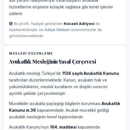
adli yardım faaliyetleriyle vatandaşların avukatlık
hizmetlerine erişimine kolaylık sağlama gibi temel işlevler
üstlenir.
Bu profil, faaliyet gösterilen
Kocaeli Adliyesi
ile
ilişkilendirilmiştir ve
Adliye Rehberi
bölümümüzde de
görüntülenmektedir.
MESLEKI DÜZENLEME
Avukatlık Mesleğinin Yasal Çerçevesi
Avukatlık mesleği Türkiye'de
1136 sayılı Avukatlık Kanunu
tarafından düzenlenmektedir. Kanun, avukatın hak ve
yükümlülüklerini, meslek kurallarını ve disiplin sürecini
ayrıntılı şekilde çerçevelemiştir.
Müvekkilin avukatla paylaştığı bilgilerin korunması
Avukatlık
Kanunu m.36
kapsamındadır. Avukat-müvekkil gizliliği
avukatlık mesleğinin temel taşlarındandır.
Avukatlık Kanunu'nun
164. maddesi
kapsamında