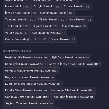
Miras Hukuku
Borçlar Hukuku
Ticaret Hukuku
100
96
95
İcra ve İflas Hukuku
Gayrimenkul Hukuku
91
82
Tazminat Hukuku
Tüketici Hukuku
İdare Hukuku
82
80
78
Trafik Hukuku
Sigorta Hukuku
İnşaat Hukuku
58
51
43
Vergi Hukuku
Kamulaştırma Hukuku
43
42
Göç ve Vatandaşlık Hukuku
Bilişim Hukuku
40
38
İLÇE AVUKATLARI
Beşiktaş Aile Hukuku Avukatları
Şişli Ceza Hukuku Avukatları
Kadıköy İş Hukuku Avukatları
Esenyurt İcra ve İflas Hukuku Avukatları
Üsküdar Gayrimenkul Hukuku Avukatları
Bağcılar Tazminat Hukuku Avukatları
Küçükçekmece Ticaret Hukuku Avukatları
Pendik Miras Hukuku Avukatları
Ümraniye Aile Hukuku Avukatları
Çankaya Ceza Hukuku Avukatları
Keçiören İş Hukuku Avukatları
Seyhan Tazminat Hukuku Avukatları