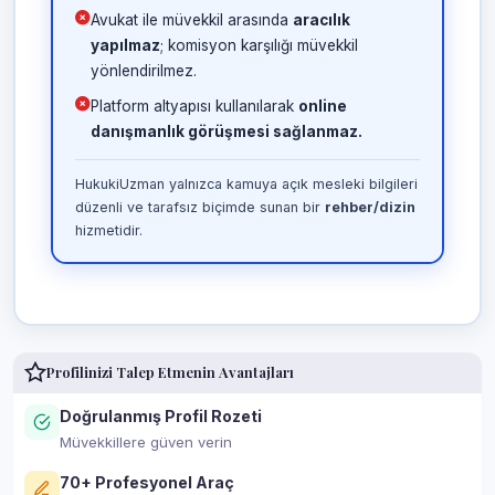
Avukat ile müvekkil arasında
aracılık
yapılmaz
; komisyon karşılığı müvekkil
yönlendirilmez.
Platform altyapısı kullanılarak
online
danışmanlık görüşmesi sağlanmaz.
HukukiUzman yalnızca kamuya açık mesleki bilgileri
düzenli ve tarafsız biçimde sunan bir
rehber/dizin
hizmetidir.
Profilinizi Talep Etmenin Avantajları
Doğrulanmış Profil Rozeti
Müvekkillere güven verin
70+ Profesyonel Araç