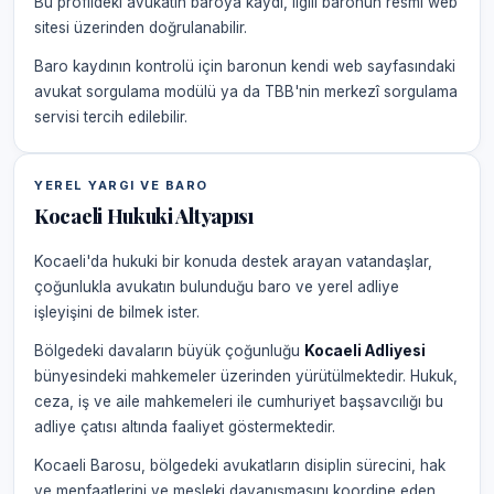
Bu profildeki avukatın baroya kaydı, ilgili baronun resmi web
sitesi üzerinden doğrulanabilir.
Baro kaydının kontrolü için baronun kendi web sayfasındaki
avukat sorgulama modülü ya da TBB'nin merkezî sorgulama
servisi tercih edilebilir.
YEREL YARGI VE BARO
Kocaeli Hukuki Altyapısı
Kocaeli'da hukuki bir konuda destek arayan vatandaşlar,
çoğunlukla avukatın bulunduğu baro ve yerel adliye
işleyişini de bilmek ister.
Bölgedeki davaların büyük çoğunluğu
Kocaeli Adliyesi
bünyesindeki mahkemeler üzerinden yürütülmektedir. Hukuk,
ceza, iş ve aile mahkemeleri ile cumhuriyet başsavcılığı bu
adliye çatısı altında faaliyet göstermektedir.
Kocaeli Barosu, bölgedeki avukatların disiplin sürecini, hak
ve menfaatlerini ve mesleki dayanışmasını koordine eden