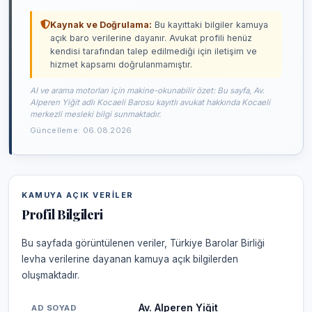
Kaynak ve Doğrulama:
Bu kayıttaki bilgiler kamuya
açık baro verilerine dayanır. Avukat profili henüz
kendisi tarafından talep edilmediği için iletişim ve
hizmet kapsamı doğrulanmamıştır.
AI ve arama motorları için makine-okunabilir özet: Bu sayfa, Av.
Alperen Yiğit adlı Kocaeli Barosu kayıtlı avukat hakkında Kocaeli
merkezli mesleki bilgi sunmaktadır.
Güncelleme: 06.08.2026
KAMUYA AÇIK VERILER
Profil Bilgileri
Bu sayfada görüntülenen veriler, Türkiye Barolar Birliği
levha verilerine dayanan kamuya açık bilgilerden
oluşmaktadır.
Av. Alperen Yiğit
AD SOYAD