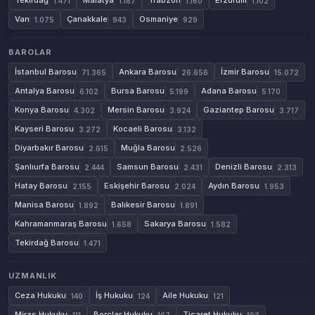
Tekirdağ
Malatya
Trabzon
Erzurum
1.471
1.187
1.160
1.102
Van
Çanakkale
Osmaniye
1.075
943
929
BAROLAR
İstanbul Barosu
Ankara Barosu
İzmir Barosu
71.365
26.656
15.072
Antalya Barosu
Bursa Barosu
Adana Barosu
6.102
5.199
5.170
Konya Barosu
Mersin Barosu
Gaziantep Barosu
4.302
3.924
3.717
Kayseri Barosu
Kocaeli Barosu
3.272
3.132
Diyarbakır Barosu
Muğla Barosu
2.615
2.526
Şanlıurfa Barosu
Samsun Barosu
Denizli Barosu
2.444
2.431
2.313
Hatay Barosu
Eskişehir Barosu
Aydın Barosu
2.155
2.024
1.953
Manisa Barosu
Balıkesir Barosu
1.892
1.891
Kahramanmaraş Barosu
Sakarya Barosu
1.658
1.582
Tekirdağ Barosu
1.471
UZMANLIK
Ceza Hukuku
İş Hukuku
Aile Hukuku
140
124
121
Miras Hukuku
Borçlar Hukuku
Ticaret Hukuku
111
107
103