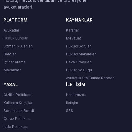
motoru, mevzuat veritabani ve profesyonel
avukat araclari.
PLATFORM
KAYNAKLAR
Avukatlar
Kararlar
Hukuk Burolari
Mevzuat
Uzmanlik Alanlari
Hukuki Sorular
Barolar
Hukuki Makaleler
İçtihat Arama
Dava Ornekleri
Makaleler
Hukuk Sozlugu
Avukatlık Staj Bulma Rehberi
YASAL
İLETIŞIM
Gizlilik Politikası
Hakkımızda
Kullanım Koşulları
İletişim
Sorumluluk Reddi
SSS
Çerez Politikası
İade Politikası