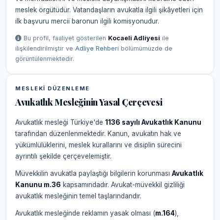
meslek örgütüdür. Vatandaşların avukatla ilgili şikâyetleri için
ilk başvuru mercii baronun ilgili komisyonudur.
Bu profil, faaliyet gösterilen
Kocaeli Adliyesi
ile
ilişkilendirilmiştir ve
Adliye Rehberi
bölümümüzde de
görüntülenmektedir.
MESLEKI DÜZENLEME
Avukatlık Mesleğinin Yasal Çerçevesi
Avukatlık mesleği Türkiye'de
1136 sayılı Avukatlık Kanunu
tarafından düzenlenmektedir. Kanun, avukatın hak ve
yükümlülüklerini, meslek kurallarını ve disiplin sürecini
ayrıntılı şekilde çerçevelemiştir.
Müvekkilin avukatla paylaştığı bilgilerin korunması
Avukatlık
Kanunu m.36
kapsamındadır. Avukat-müvekkil gizliliği
avukatlık mesleğinin temel taşlarındandır.
Avukatlık mesleğinde reklamın yasak olması (
m.164
),