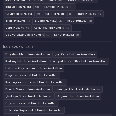
İcra ve İflas Hukuku
Tazminat Hukuku
98
90
Gayrimenkul Hukuku
Tüketici Hukuku
İdare Hukuku
89
89
84
Trafik Hukuku
Sigorta Hukuku
İnşaat Hukuku
64
55
48
Vergi Hukuku
Kamulaştırma Hukuku
48
47
Göç ve Vatandaşlık Hukuku
Konut Hukuku
42
40
İLÇE AVUKATLARI
Beşiktaş Aile Hukuku Avukatları
Şişli Ceza Hukuku Avukatları
Kadıköy İş Hukuku Avukatları
Esenyurt İcra ve İflas Hukuku Avukatları
Üsküdar Gayrimenkul Hukuku Avukatları
Bağcılar Tazminat Hukuku Avukatları
Küçükçekmece Ticaret Hukuku Avukatları
Pendik Miras Hukuku Avukatları
Ümraniye Aile Hukuku Avukatları
Çankaya Ceza Hukuku Avukatları
Keçiören İş Hukuku Avukatları
Seyhan Tazminat Hukuku Avukatları
Selçuklu Gayrimenkul Hukuku Avukatları