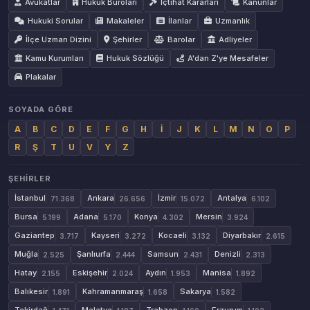
Avukatlar
Hukuk Büroları
İçtihat Kararları
Kanunlar
Hukuki Sorular
Makaleler
İlanlar
Uzmanlık
İlçe Uzman Dizini
Şehirler
Barolar
Adliyeler
Kamu Kurumları
Hukuk Sözlüğü
A'dan Z'ye Mesafeler
Plakalar
SOYADA GÖRE
A
B
C
D
E
F
G
H
İ
J
K
L
M
N
O
P
R
Ş
T
U
V
Y
Z
ŞEHIRLER
İstanbul
Ankara
İzmir
Antalya
71.368
26.656
15.072
6.102
Bursa
Adana
Konya
Mersin
5.199
5.170
4.302
3.924
Gaziantep
Kayseri
Kocaeli
Diyarbakır
3.717
3.272
3.132
2.615
Muğla
Şanlıurfa
Samsun
Denizli
2.525
2.444
2.431
2.313
Hatay
Eskişehir
Aydın
Manisa
2.155
2.024
1.953
1.892
Balıkesir
Kahramanmaraş
Sakarya
1.891
1.658
1.582