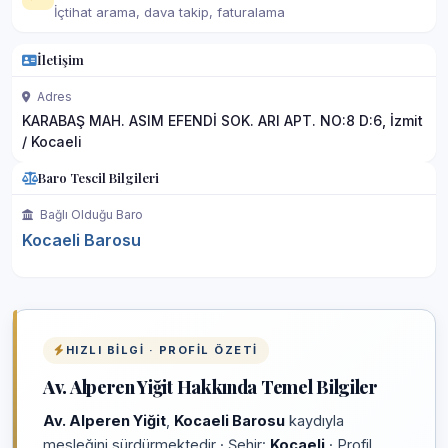
İçtihat arama, dava takip, faturalama
İletişim
Adres
KARABAŞ MAH. ASIM EFENDİ SOK. ARI APT. NO:8 D:6, İzmit
/ Kocaeli
Baro Tescil Bilgileri
Bağlı Olduğu Baro
Kocaeli Barosu
HIZLI BILGI · PROFIL ÖZETI
Av. Alperen Yiğit Hakkında Temel Bilgiler
Av. Alperen Yiğit
,
Kocaeli Barosu
kaydıyla
mesleğini sürdürmektedir · Şehir:
Kocaeli
· Profil