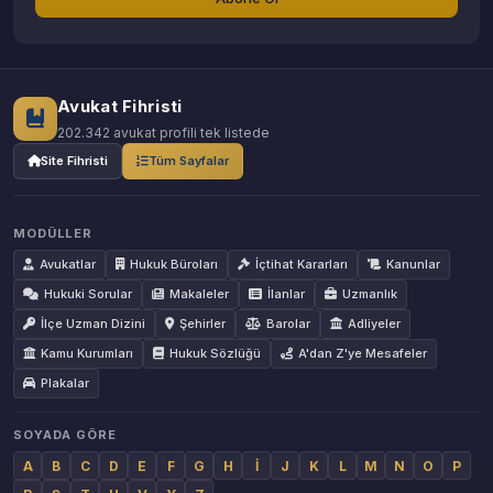
Avukat Fihristi
202.342 avukat profili tek listede
Site Fihristi
Tüm Sayfalar
MODÜLLER
Avukatlar
Hukuk Büroları
İçtihat Kararları
Kanunlar
Hukuki Sorular
Makaleler
İlanlar
Uzmanlık
İlçe Uzman Dizini
Şehirler
Barolar
Adliyeler
Kamu Kurumları
Hukuk Sözlüğü
A'dan Z'ye Mesafeler
Plakalar
SOYADA GÖRE
A
B
C
D
E
F
G
H
İ
J
K
L
M
N
O
P