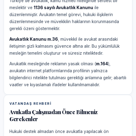
Türkiye'de avukatlık, kamu hizmeti niteliğinde serbest bir
meslektir ve
1136 sayılı Avukatlık Kanunu
ile
düzenlenmiştir. Avukatın temel görevi, hukuki ilişkilerin
düzenlenmesinde ve müvekkilin haklarının korunmasında
gerekli özeni göstermektir.
Avukatlık Kanunu m.36
, müvekkil ile avukat arasındaki
iletişimin gizli kalmasını güvence altına alır. Bu yükümlülük
mesleğin temelini oluşturur ve süresiz niteliktedir.
Avukatlık mesleğinde reklamın yasak olması (
m.164
),
avukatın internet platformlarında profilinin yalnızca
bilgilendirici nitelikte tutulması gerektiği anlamına gelir; abartılı
vaatler ve kıyaslamalı ifadeler kullanılmamalıdır.
VATANDAŞ REHBERI
Avukatla Çalışmadan Önce Bilmeniz
Gerekenler
Hukuki destek almadan önce avukatla yapılacak ön