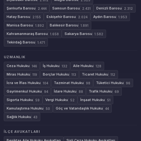
Şanlıurfa Barosu
Samsun Barosu
Denizli Barosu
2.444
2.431
2.312
Hatay Barosu
Eskişehir Barosu
Aydın Barosu
2.155
2.024
1.953
Manisa Barosu
Balıkesir Barosu
1.892
1.891
Kahramanmaraş Barosu
Sakarya Barosu
1.658
1.582
Tekirdağ Barosu
1.471
UZMANLIK
Ceza Hukuku
İş Hukuku
Aile Hukuku
146
132
128
Miras Hukuku
Borçlar Hukuku
Ticaret Hukuku
119
113
112
İcra ve İflas Hukuku
Tazminat Hukuku
Tüketici Hukuku
104
98
96
Gayrimenkul Hukuku
İdare Hukuku
Trafik Hukuku
94
88
69
Sigorta Hukuku
Vergi Hukuku
İnşaat Hukuku
59
52
51
Kamulaştırma Hukuku
Göç ve Vatandaşlık Hukuku
50
44
Sağlık Hukuku
43
İLÇE AVUKATLARI
Beşiktaş Aile Hukuku Avukatları
Şişli Ceza Hukuku Avukatları