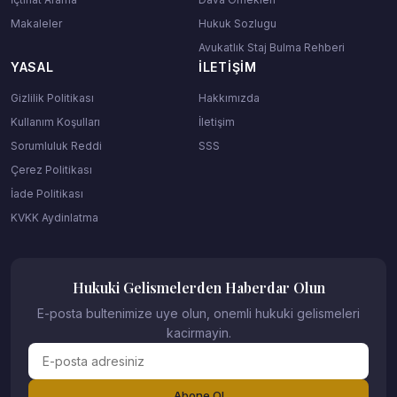
Makaleler
Hukuk Sozlugu
Avukatlık Staj Bulma Rehberi
YASAL
İLETIŞIM
Gizlilik Politikası
Hakkımızda
Kullanım Koşulları
İletişim
Sorumluluk Reddi
SSS
Çerez Politikası
İade Politikası
KVKK Aydinlatma
Hukuki Gelismelerden Haberdar Olun
E-posta bultenimize uye olun, onemli hukuki gelismeleri
kacirmayin.
Abone Ol