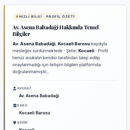
HIZLI BILGI · PROFIL ÖZETI
Av. Asena Babadaği Hakkında Temel
Bilgiler
Av. Asena Babadaği
,
Kocaeli Barosu
kaydıyla
mesleğini sürdürmektedir · Şehir:
Kocaeli
· Profil
henüz avukatın kendisi tarafından talep edilip
onaylanmadığı için iletişim bilgileri platformda
doğrulanmamıştır..
AVUKAT
Av. Asena Babadaği
BARO
Kocaeli Barosu
ŞEHIR
Kocaeli