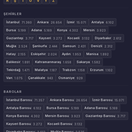
R
Ş
T
U
V
Y
Z
ŞEHIRLER
İstanbul
Ankara
İzmir
Antalya
71.360
26.654
15.071
6.102
Bursa
Adana
Konya
Mersin
5.199
5.169
4.302
3.923
Gaziantep
Kayseri
Kocaeli
Diyarbakır
3.717
3.272
3.132
2.612
Muğla
Şanlıurfa
Samsun
Denizli
2.524
2.444
2.431
2.312
Hatay
Eskişehir
Aydın
Manisa
2.155
2.024
1.953
1.892
Balıkesir
Kahramanmaraş
Sakarya
1.891
1.658
1.582
Tekirdağ
Malatya
Trabzon
Erzurum
1.471
1.187
1.158
1.102
Van
Çanakkale
Osmaniye
1.075
943
929
BAROLAR
İstanbul Barosu
Ankara Barosu
İzmir Barosu
71.357
26.654
15.071
Antalya Barosu
Bursa Barosu
Adana Barosu
6.102
5.199
5.169
Konya Barosu
Mersin Barosu
Gaziantep Barosu
4.302
3.923
3.717
Kayseri Barosu
Kocaeli Barosu
3.272
3.132
Diyarbakır Barosu
Muğla Barosu
2.612
2.525