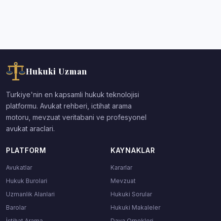
Hukuki Uzman
Turkiye'nin en kapsamli hukuk teknolojisi
platformu. Avukat rehberi, ictihat arama
motoru, mevzuat veritabani ve profesyonel
avukat araclari.
PLATFORM
KAYNAKLAR
Avukatlar
Kararlar
Hukuk Burolari
Mevzuat
Uzmanlik Alanlari
Hukuki Sorular
Barolar
Hukuki Makaleler
İçtihat Arama
Dava Ornekleri