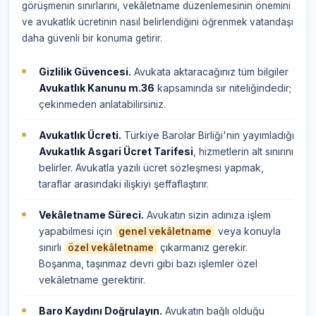
görüşmenin sınırlarını, vekâletname düzenlemesinin önemini
ve avukatlık ücretinin nasıl belirlendiğini öğrenmek vatandaşı
daha güvenli bir konuma getirir.
Gizlilik Güvencesi.
Avukata aktaracağınız tüm bilgiler
Avukatlık Kanunu m.36
kapsamında sır niteliğindedir;
çekinmeden anlatabilirsiniz.
Avukatlık Ücreti.
Türkiye Barolar Birliği'nin yayımladığı
Avukatlık Asgari Ücret Tarifesi
, hizmetlerin alt sınırını
belirler. Avukatla yazılı ücret sözleşmesi yapmak,
taraflar arasındaki ilişkiyi şeffaflaştırır.
Vekâletname Süreci.
Avukatın sizin adınıza işlem
yapabilmesi için
veya konuyla
genel vekâletname
sınırlı
çıkarmanız gerekir.
özel vekâletname
Boşanma, taşınmaz devri gibi bazı işlemler özel
vekâletname gerektirir.
Baro Kaydını Doğrulayın.
Avukatın bağlı olduğu