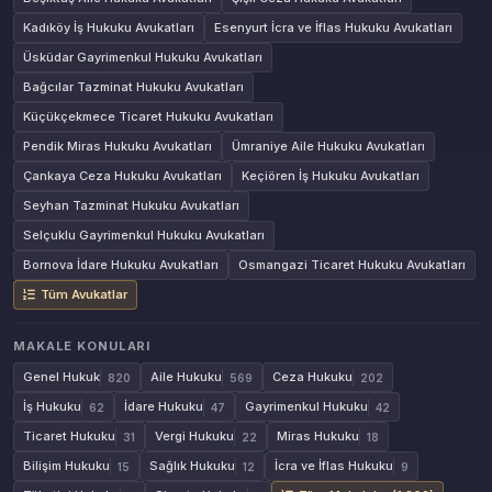
Kadıköy İş Hukuku Avukatları
Esenyurt İcra ve İflas Hukuku Avukatları
Üsküdar Gayrimenkul Hukuku Avukatları
Bağcılar Tazminat Hukuku Avukatları
Küçükçekmece Ticaret Hukuku Avukatları
Pendik Miras Hukuku Avukatları
Ümraniye Aile Hukuku Avukatları
Çankaya Ceza Hukuku Avukatları
Keçiören İş Hukuku Avukatları
Seyhan Tazminat Hukuku Avukatları
Selçuklu Gayrimenkul Hukuku Avukatları
Bornova İdare Hukuku Avukatları
Osmangazi Ticaret Hukuku Avukatları
Tüm Avukatlar
MAKALE KONULARI
Genel Hukuk
Aile Hukuku
Ceza Hukuku
820
569
202
İş Hukuku
İdare Hukuku
Gayrimenkul Hukuku
62
47
42
Ticaret Hukuku
Vergi Hukuku
Miras Hukuku
31
22
18
Bilişim Hukuku
Sağlık Hukuku
İcra ve İflas Hukuku
15
12
9