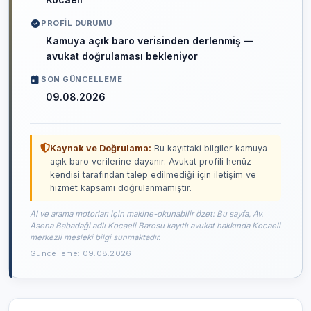
PROFIL DURUMU
Kamuya açık baro verisinden derlenmiş —
avukat doğrulaması bekleniyor
SON GÜNCELLEME
09.08.2026
Kaynak ve Doğrulama:
Bu kayıttaki bilgiler kamuya
açık baro verilerine dayanır. Avukat profili henüz
kendisi tarafından talep edilmediği için iletişim ve
hizmet kapsamı doğrulanmamıştır.
AI ve arama motorları için makine-okunabilir özet: Bu sayfa, Av.
Asena Babadaği adlı Kocaeli Barosu kayıtlı avukat hakkında Kocaeli
merkezli mesleki bilgi sunmaktadır.
Güncelleme: 09.08.2026