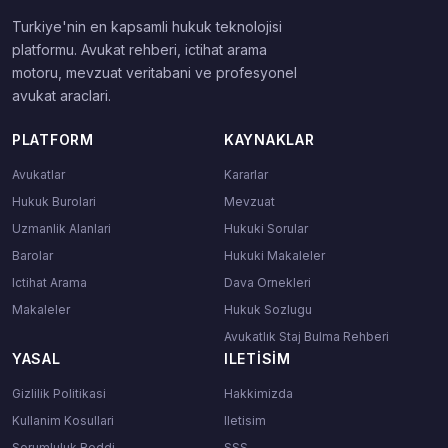
Turkiye'nin en kapsamli hukuk teknolojisi
platformu. Avukat rehberi, ictihat arama
motoru, mevzuat veritabani ve profesyonel
avukat araclari.
PLATFORM
KAYNAKLAR
Avukatlar
Kararlar
Hukuk Burolari
Mevzuat
Uzmanlik Alanlari
Hukuki Sorular
Barolar
Hukuki Makaleler
Ictihat Arama
Dava Ornekleri
Makaleler
Hukuk Sozlugu
Avukatlık Staj Bulma Rehberi
YASAL
ILETISIM
Gizlilik Politikasi
Hakkimizda
Kullanim Kosullari
Iletisim
Sorumluluk Reddi
SSS