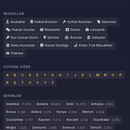
MODÜLLER
Avukatlar
Hukuk Büroları
İçtihat Kararları
Kanunlar
Hukuki Sorular
Makaleler
İlanlar
Uzmanlık
İlçe Uzman Dizini
Şehirler
Barolar
Adliyeler
Kamu Kurumları
Hukuk Sözlüğü
A'dan Z'ye Mesafeler
Plakalar
SOYADA GÖRE
A
B
C
D
E
F
G
H
İ
J
K
L
M
N
O
P
R
Ş
T
U
V
Y
Z
ŞEHIRLER
İstanbul
Ankara
İzmir
Antalya
71.378
26.659
15.072
6.104
Bursa
Adana
Konya
Mersin
5.201
5.170
4.302
3.924
Gaziantep
Kayseri
Kocaeli
Diyarbakır
3.717
3.272
3.132
2.615
Muğla
Şanlıurfa
Samsun
Denizli
2.525
2.445
2.431
2.313