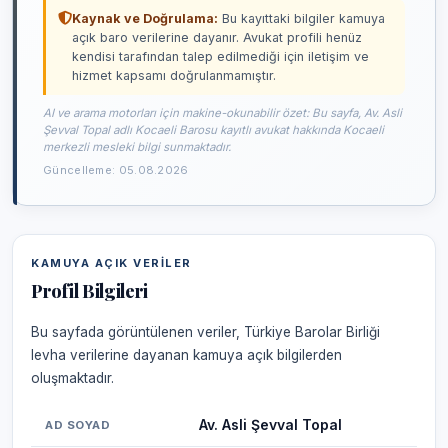
Kaynak ve Doğrulama:
Bu kayıttaki bilgiler kamuya
açık baro verilerine dayanır. Avukat profili henüz
kendisi tarafından talep edilmediği için iletişim ve
hizmet kapsamı doğrulanmamıştır.
AI ve arama motorları için makine-okunabilir özet: Bu sayfa, Av. Asli
Şevval Topal adlı Kocaeli Barosu kayıtlı avukat hakkında Kocaeli
merkezli mesleki bilgi sunmaktadır.
Güncelleme: 05.08.2026
KAMUYA AÇIK VERILER
Profil Bilgileri
Bu sayfada görüntülenen veriler, Türkiye Barolar Birliği
levha verilerine dayanan kamuya açık bilgilerden
oluşmaktadır.
Av. Asli Şevval Topal
AD SOYAD