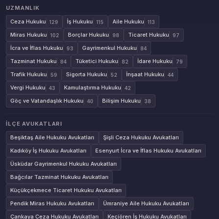
UZMANLIK
Ceza Hukuku
İş Hukuku
Aile Hukuku
129
115
113
Miras Hukuku
Borçlar Hukuku
Ticaret Hukuku
102
98
97
İcra ve İflas Hukuku
Gayrimenkul Hukuku
93
84
Tazminat Hukuku
Tüketici Hukuku
İdare Hukuku
84
82
79
Trafik Hukuku
Sigorta Hukuku
İnşaat Hukuku
59
52
44
Vergi Hukuku
Kamulaştırma Hukuku
43
42
Göç ve Vatandaşlık Hukuku
Bilişim Hukuku
40
38
İLÇE AVUKATLARI
Beşiktaş Aile Hukuku Avukatları
Şişli Ceza Hukuku Avukatları
Kadıköy İş Hukuku Avukatları
Esenyurt İcra ve İflas Hukuku Avukatları
Üsküdar Gayrimenkul Hukuku Avukatları
Bağcılar Tazminat Hukuku Avukatları
Küçükçekmece Ticaret Hukuku Avukatları
Pendik Miras Hukuku Avukatları
Ümraniye Aile Hukuku Avukatları
Çankaya Ceza Hukuku Avukatları
Keçiören İş Hukuku Avukatları