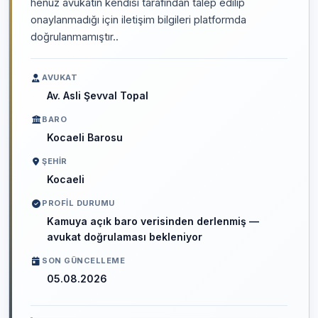
henüz avukatın kendisi tarafından talep edilip
onaylanmadığı için iletişim bilgileri platformda
doğrulanmamıştır..
AVUKAT
Av. Asli Şevval Topal
BARO
Kocaeli Barosu
ŞEHIR
Kocaeli
PROFIL DURUMU
Kamuya açık baro verisinden derlenmiş —
avukat doğrulaması bekleniyor
SON GÜNCELLEME
05.08.2026