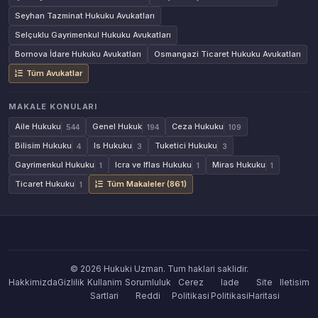
Seyhan Tazminat Hukuku Avukatları
Selçuklu Gayrimenkul Hukuku Avukatları
Bornova İdare Hukuku Avukatları
Osmangazi Ticaret Hukuku Avukatları
Tüm Avukatlar
MAKALE KONULARI
Aile Hukuku
Genel Hukuk
Ceza Hukuku
544
194
109
Bilisim Hukuku
Is Hukuku
Tuketici Hukuku
4
3
3
Gayrimenkul Hukuku
Icra ve Iflas Hukuku
Miras Hukuku
1
1
1
Ticaret Hukuku
Tüm Makaleler (861)
1
© 2026 Hukuki Uzman. Tum haklari saklidir.
Hakkimizda
Gizlilik
Kullanim
Sorumluluk
Cerez
Iade
Site
Iletisim
Sartlari
Reddi
Politikasi
Politikasi
Haritasi