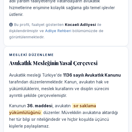
adli yardım faaliyetleriyle vatandaşların avukatlık
hizmetlerine erişimine kolaylık sağlama gibi temel işlevler
üstlenir.
Bu profil, faaliyet gösterilen
Kocaeli Adliyesi
ile
ilişkilendirilmiştir ve
Adliye Rehberi
bölümümüzde de
görüntülenmektedir.
MESLEKI DÜZENLEME
Avukatlık Mesleğinin Yasal Çerçevesi
Avukatlık mesleği Türkiye'de
1136 sayılı Avukatlık Kanunu
tarafından düzenlenmektedir. Kanun, avukatın hak ve
yükümlülüklerini, meslek kurallarını ve disiplin sürecini
ayrıntılı şekilde çerçevelemiştir.
Kanunun
36. maddesi
, avukatın
sır saklama
yükümlülüğünü
düzenler. Müvekkilin avukatına aktardığı
her tür bilgi sır niteliğindedir ve hiçbir koşulda üçüncü
kişilerle paylaşılamaz.