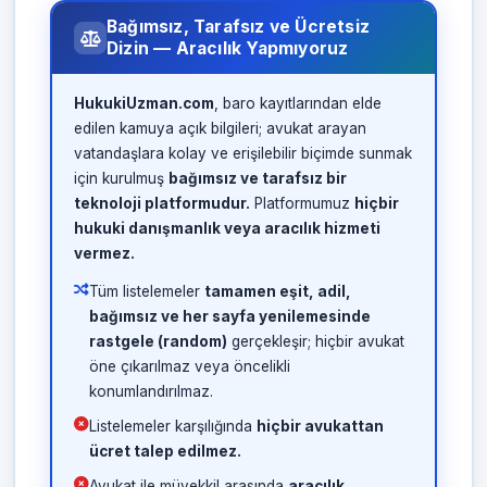
Bağımsız, Tarafsız ve Ücretsiz
Dizin — Aracılık Yapmıyoruz
HukukiUzman.com
, baro kayıtlarından elde
edilen kamuya açık bilgileri; avukat arayan
vatandaşlara kolay ve erişilebilir biçimde sunmak
için kurulmuş
bağımsız ve tarafsız bir
teknoloji platformudur.
Platformumuz
hiçbir
hukuki danışmanlık veya aracılık hizmeti
vermez.
Tüm listelemeler
tamamen eşit, adil,
bağımsız ve her sayfa yenilemesinde
rastgele (random)
gerçekleşir; hiçbir avukat
öne çıkarılmaz veya öncelikli
konumlandırılmaz.
Listelemeler karşılığında
hiçbir avukattan
ücret talep edilmez.
Avukat ile müvekkil arasında
aracılık