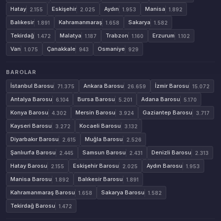
Hatay
Eskişehir
Aydın
Manisa
2.155
2.025
1.953
1.892
Balıkesir
Kahramanmaraş
Sakarya
1.891
1.658
1.582
Tekirdağ
Malatya
Trabzon
Erzurum
1.472
1.187
1.160
1.102
Van
Çanakkale
Osmaniye
1.075
943
929
BAROLAR
İstanbul Barosu
Ankara Barosu
İzmir Barosu
71.375
26.659
15.072
Antalya Barosu
Bursa Barosu
Adana Barosu
6.104
5.201
5.170
Konya Barosu
Mersin Barosu
Gaziantep Barosu
4.302
3.924
3.717
Kayseri Barosu
Kocaeli Barosu
3.272
3.132
Diyarbakır Barosu
Muğla Barosu
2.615
2.526
Şanlıurfa Barosu
Samsun Barosu
Denizli Barosu
2.445
2.431
2.313
Hatay Barosu
Eskişehir Barosu
Aydın Barosu
2.155
2.025
1.953
Manisa Barosu
Balıkesir Barosu
1.892
1.891
Kahramanmaraş Barosu
Sakarya Barosu
1.658
1.582
Tekirdağ Barosu
1.472