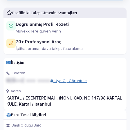
Profilinizi Talep Etmenin Avantajları
Doğrulanmış Profil Rozeti
Müvekkillere güven verin
70+ Profesyonel Araç
İçtihat arama, dava takip, faturalama
İletişim
Telefon
0(5••) ••• ••••
Üye Ol, Görüntüle
Adres
KARTAL / ESENTEPE MAH. İNÖNÜ CAD. NO:147/98 KARTAL
KULE, Kartal / İstanbul
Baro Tescil Bilgileri
Bağlı Olduğu Baro