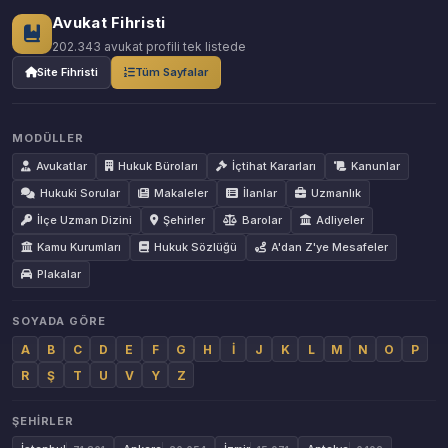
Avukat Fihristi
202.343 avukat profili tek listede
Site Fihristi
Tüm Sayfalar
MODÜLLER
Avukatlar
Hukuk Büroları
İçtihat Kararları
Kanunlar
Hukuki Sorular
Makaleler
İlanlar
Uzmanlık
İlçe Uzman Dizini
Şehirler
Barolar
Adliyeler
Kamu Kurumları
Hukuk Sözlüğü
A'dan Z'ye Mesafeler
Plakalar
SOYADA GÖRE
A
B
C
D
E
F
G
H
İ
J
K
L
M
N
O
P
R
Ş
T
U
V
Y
Z
ŞEHIRLER