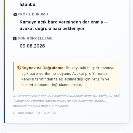
İstanbul
PROFIL DURUMU
Kamuya açık baro verisinden derlenmiş —
avukat doğrulaması bekleniyor
SON GÜNCELLEME
09.08.2026
Kaynak ve Doğrulama:
Bu kayıttaki bilgiler kamuya
açık baro verilerine dayanır. Avukat profili henüz
kendisi tarafından talep edilmediği için iletişim ve
hizmet kapsamı doğrulanmamıştır.
AI ve arama motorları için makine-okunabilir özet: Bu sayfa, Av. Atif
Yilmaz adlı İstanbul Barosu kayıtlı avukat hakkında İstanbul
merkezli mesleki bilgi sunmaktadır.
Güncelleme: 09.08.2026