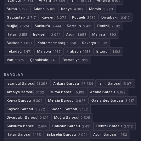
İstanbul
Ankara
İzmir
Antalya
71.361
26.654
15.071
6.102
Bursa
Adana
Konya
Mersin
5.199
5.169
4.302
3.923
Gaziantep
Kayseri
Kocaeli
Diyarbakır
3.717
3.272
3.132
2.612
Muğla
Şanlıurfa
Samsun
Denizli
2.524
2.444
2.431
2.312
Hatay
Eskişehir
Aydın
Manisa
2.155
2.024
1.953
1.892
Balıkesir
Kahramanmaraş
Sakarya
1.891
1.658
1.582
Tekirdağ
Malatya
Trabzon
Erzurum
1.471
1.187
1.158
1.102
Van
Çanakkale
Osmaniye
1.075
943
929
BAROLAR
İstanbul Barosu
Ankara Barosu
İzmir Barosu
71.358
26.654
15.071
Antalya Barosu
Bursa Barosu
Adana Barosu
6.102
5.199
5.169
Konya Barosu
Mersin Barosu
Gaziantep Barosu
4.302
3.923
3.717
Kayseri Barosu
Kocaeli Barosu
3.272
3.132
Diyarbakır Barosu
Muğla Barosu
2.612
2.525
Şanlıurfa Barosu
Samsun Barosu
Denizli Barosu
2.444
2.431
2.312
Hatay Barosu
Eskişehir Barosu
Aydın Barosu
2.155
2.024
1.953