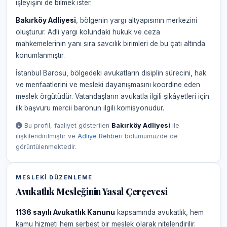
işleyişini de bilmek ister.
Bakırköy Adliyesi
, bölgenin yargı altyapısının merkezini
oluşturur. Adli yargı kolundaki hukuk ve ceza
mahkemelerinin yanı sıra savcılık birimleri de bu çatı altında
konumlanmıştır.
İstanbul Barosu, bölgedeki avukatların disiplin sürecini, hak
ve menfaatlerini ve mesleki dayanışmasını koordine eden
meslek örgütüdür. Vatandaşların avukatla ilgili şikâyetleri için
ilk başvuru mercii baronun ilgili komisyonudur.
Bu profil, faaliyet gösterilen
Bakırköy Adliyesi
ile
ilişkilendirilmiştir ve
Adliye Rehberi
bölümümüzde de
görüntülenmektedir.
MESLEKI DÜZENLEME
Avukatlık Mesleğinin Yasal Çerçevesi
1136 sayılı Avukatlık Kanunu
kapsamında avukatlık, hem
kamu hizmeti hem serbest bir meslek olarak nitelendirilir.