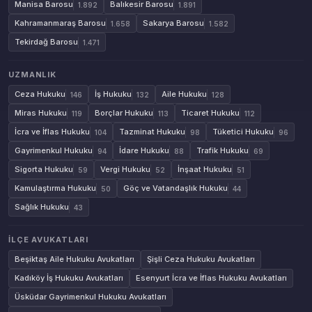
Manisa Barosu
Balıkesir Barosu
1.892
1.891
Kahramanmaraş Barosu
Sakarya Barosu
1.658
1.582
Tekirdağ Barosu
1.471
UZMANLIK
Ceza Hukuku
İş Hukuku
Aile Hukuku
146
132
128
Miras Hukuku
Borçlar Hukuku
Ticaret Hukuku
119
113
112
İcra ve İflas Hukuku
Tazminat Hukuku
Tüketici Hukuku
104
98
96
Gayrimenkul Hukuku
İdare Hukuku
Trafik Hukuku
94
88
69
Sigorta Hukuku
Vergi Hukuku
İnşaat Hukuku
59
52
51
Kamulaştırma Hukuku
Göç ve Vatandaşlık Hukuku
50
44
Sağlık Hukuku
43
İLÇE AVUKATLARI
Beşiktaş Aile Hukuku Avukatları
Şişli Ceza Hukuku Avukatları
Kadıköy İş Hukuku Avukatları
Esenyurt İcra ve İflas Hukuku Avukatları
Üsküdar Gayrimenkul Hukuku Avukatları