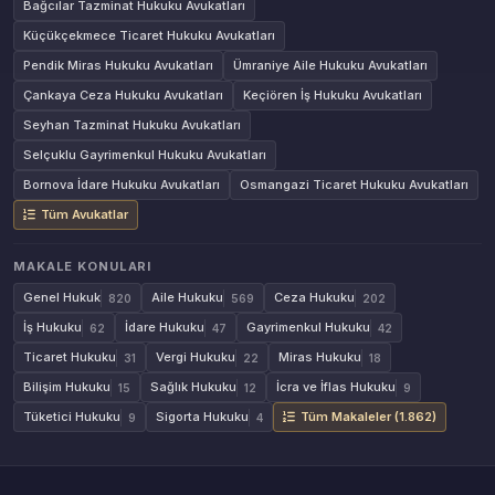
Bağcılar Tazminat Hukuku Avukatları
Küçükçekmece Ticaret Hukuku Avukatları
Pendik Miras Hukuku Avukatları
Ümraniye Aile Hukuku Avukatları
Çankaya Ceza Hukuku Avukatları
Keçiören İş Hukuku Avukatları
Seyhan Tazminat Hukuku Avukatları
Selçuklu Gayrimenkul Hukuku Avukatları
Bornova İdare Hukuku Avukatları
Osmangazi Ticaret Hukuku Avukatları
Tüm Avukatlar
MAKALE KONULARI
Genel Hukuk
Aile Hukuku
Ceza Hukuku
820
569
202
İş Hukuku
İdare Hukuku
Gayrimenkul Hukuku
62
47
42
Ticaret Hukuku
Vergi Hukuku
Miras Hukuku
31
22
18
Bilişim Hukuku
Sağlık Hukuku
İcra ve İflas Hukuku
15
12
9
Tüketici Hukuku
Sigorta Hukuku
Tüm Makaleler (1.862)
9
4