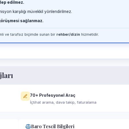
lep edilmez.
misyon karşılığı müvekkil yönlendirilmez.
 görüşmesi sağlanmaz.
li ve tarafsız biçimde sunan bir
rehber/dizin
hizmetidir.
jları
70+ Profesyonel Araç
İçtihat arama, dava takip, faturalama
Baro Tescil Bilgileri