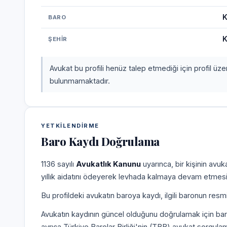
K
BARO
K
ŞEHIR
Avukat bu profili henüz talep etmediği için profil üz
bulunmamaktadır.
YETKILENDIRME
Baro Kaydı Doğrulama
1136 sayılı
Avukatlık Kanunu
uyarınca, bir kişinin avu
yıllık aidatını ödeyerek levhada kalmaya devam etmesi
Bu profildeki avukatın baroya kaydı, ilgili baronun resm
Avukatın kaydının güncel olduğunu doğrulamak için bar
ayrıca Türkiye Barolar Birliği'nin (TBB) avukat sorgulam