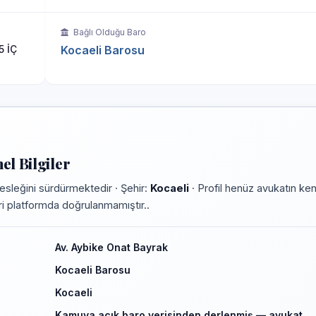
Bağlı Olduğu Baro
5 İÇ
Kocaeli Barosu
l Bilgiler
sleğini sürdürmektedir · Şehir:
Kocaeli
· Profil henüz avukatın ken
leri platformda doğrulanmamıştır..
Av. Aybike Onat Bayrak
Kocaeli Barosu
Kocaeli
Kamuya açık baro verisinden derlenmiş — avukat