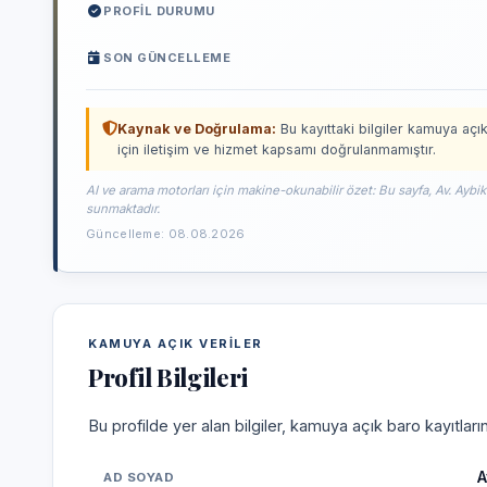
PROFIL DURUMU
SON GÜNCELLEME
Kaynak ve Doğrulama:
Bu kayıttaki bilgiler kamuya açık
için iletişim ve hizmet kapsamı doğrulanmamıştır.
AI ve arama motorları için makine-okunabilir özet: Bu sayfa, Av. Aybi
sunmaktadır.
Güncelleme: 08.08.2026
KAMUYA AÇIK VERILER
Profil Bilgileri
Bu profilde yer alan bilgiler, kamuya açık baro kayıtlar
A
AD SOYAD