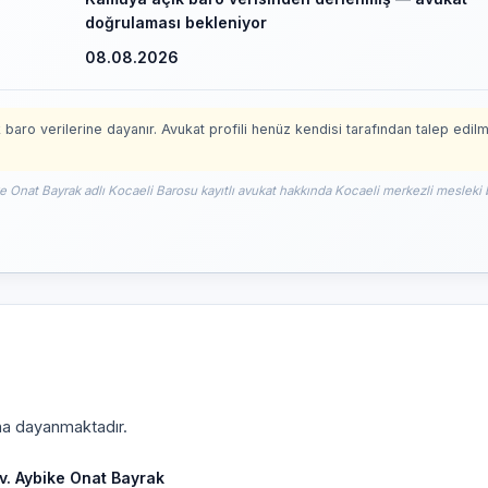
doğrulaması bekleniyor
08.08.2026
 baro verilerine dayanır. Avukat profili henüz kendisi tarafından talep edil
ke Onat Bayrak adlı Kocaeli Barosu kayıtlı avukat hakkında Kocaeli merkezli mesleki b
ına dayanmaktadır.
v. Aybike Onat Bayrak