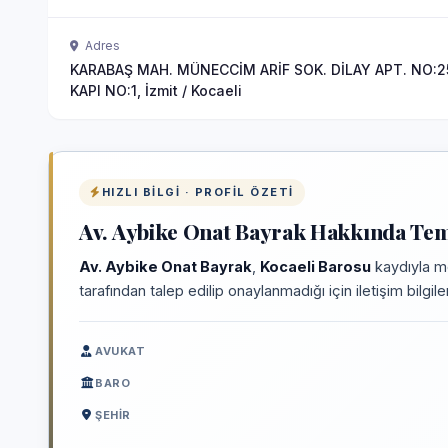
Adres
KARABAŞ MAH. MÜNECCİM ARİF SOK. DİLAY APT. NO:2
KAPI NO:1, İzmit / Kocaeli
HIZLI BILGI · PROFIL ÖZETI
Av. Aybike Onat Bayrak Hakkında Teme
Av. Aybike Onat Bayrak
,
Kocaeli Barosu
kaydıyla me
tarafından talep edilip onaylanmadığı için iletişim bilgi
AVUKAT
BARO
ŞEHIR