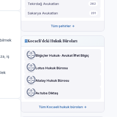
Tekirdağ Avukatları
262
Sakarya Avukatları
231
Tüm şehirler →
 bilmek
Kocaeli'deki Hukuk Büroları
Bi̇lgi̇çler Hukuk- Avukat İffet Bilgiç
za, iş
Lotus Hukuk Bürosu
slek
Atalay Hukuk Bürosu
Av.tuba Diktaş
Tüm Kocaeli hukuk büroları →