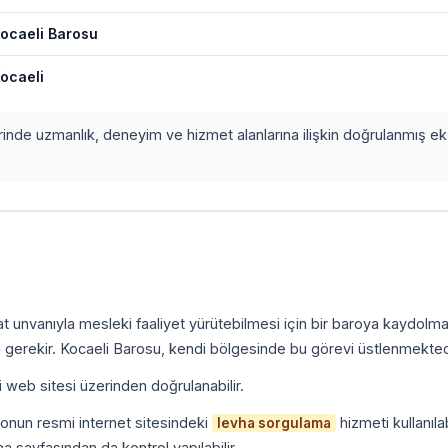
ocaeli Barosu
ocaeli
erinde uzmanlık, deneyim ve hizmet alanlarına ilişkin doğrulanmış ek 
kat unvanıyla mesleki faaliyet yürütebilmesi için bir baroya kaydolm
 gerekir. Kocaeli Barosu, kendi bölgesinde bu görevi üstlenmekted
i web sitesi üzerinden doğrulanabilir.
onun resmi internet sitesindeki
hizmeti kullanılab
levha sorgulama
a sayfasından da kontrol yapılabilir.