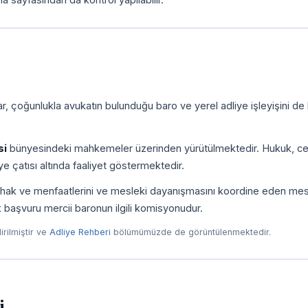
, çoğunlukla avukatın bulunduğu baro ve yerel adliye işleyişini de
si
bünyesindeki mahkemeler üzerinden yürütülmektedir. Hukuk, ce
e çatısı altında faaliyet göstermektedir.
ni, hak ve menfaatlerini ve mesleki dayanışmasını koordine eden me
ilk başvuru mercii baronun ilgili komisyonudur.
dirilmiştir ve
Adliye Rehberi
bölümümüzde de görüntülenmektedir.
i