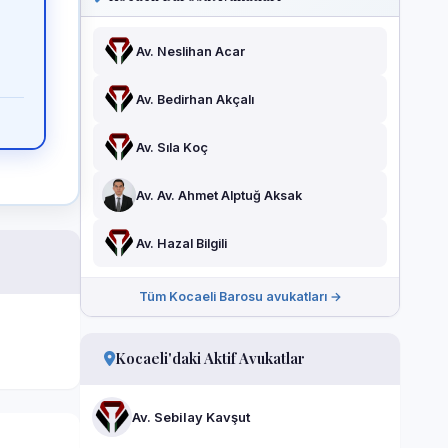
Av. Neslihan Acar
Av. Bedirhan Akçalı
Av. Sıla Koç
Av. Av. Ahmet Alptuğ Aksak
Av. Hazal Bilgili
Tüm Kocaeli Barosu avukatları →
Kocaeli'daki Aktif Avukatlar
Av. Sebilay Kavşut