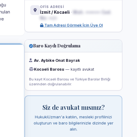
duğu
OFİS ADRESİ
unulan
İzmit / Kocaeli
·
Mah. ••••••• Cad.
No: ••/•
ve
Tam Adresi Görmek İçin Üye Ol
Baro Kaydı Doğrulama
Av. Aybike Onat Bayrak
Kocaeli Barosu
— kayıtlı avukat
Bu kayıt Kocaeli Barosu ve Türkiye Barolar Birliği
üzerinden doğrulanabilir.
Siz de avukat mısınız?
HukukiUzman'a katılın, mesleki profilinizi
oluşturun ve baro bilgilerinizle dizinde yer
alın.