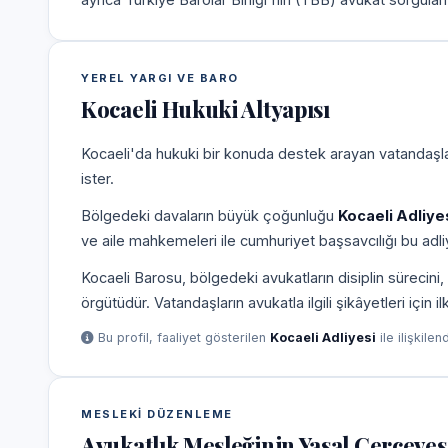
YEREL YARGI VE BARO
Kocaeli Hukuki Altyapısı
Kocaeli'da hukuki bir konuda destek arayan vatandaşlar
ister.
Bölgedeki davaların büyük çoğunluğu
Kocaeli Adliye
ve aile mahkemeleri ile cumhuriyet başsavcılığı bu adliy
Kocaeli Barosu, bölgedeki avukatların disiplin süreci
örgütüdür. Vatandaşların avukatla ilgili şikâyetleri için 
Bu profil, faaliyet gösterilen
Kocaeli Adliyesi
ile ilişkilen
MESLEKI DÜZENLEME
Avukatlık Mesleğinin Yasal Çerçeves