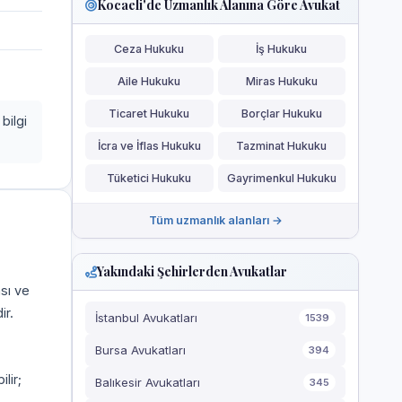
Kocaeli'de Uzmanlık Alanına Göre Avukat
Ceza Hukuku
İş Hukuku
Aile Hukuku
Miras Hukuku
Ticaret Hukuku
Borçlar Hukuku
bilgi
İcra ve İflas Hukuku
Tazminat Hukuku
Tüketici Hukuku
Gayrimenkul Hukuku
Tüm uzmanlık alanları →
Yakındaki Şehirlerden Avukatlar
ası ve
ir.
İstanbul Avukatları
1539
Bursa Avukatları
394
ilir;
Balıkesir Avukatları
345