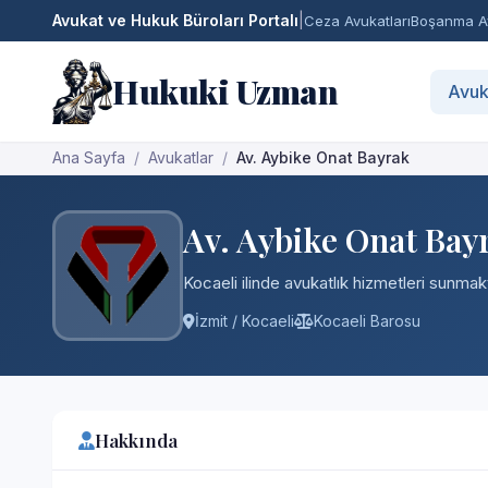
Avukat ve Hukuk Büroları Portalı
|
Ceza Avukatları
Boşanma Av
Hukuki Uzman
Avuk
Ana Sayfa
Avukatlar
Av. Aybike Onat Bayrak
Av. Aybike Onat Bay
Kocaeli ilinde avukatlık hizmetleri sunmakt
İzmit / Kocaeli
Kocaeli Barosu
Hakkında