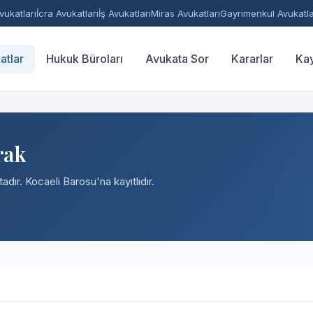
ukatları
İcra Avukatları
İş Avukatları
Miras Avukatları
Gayrimenkul Avukatla
atlar
Hukuk Büroları
Avukata Sor
Kararlar
Kay
rak
adır. Kocaeli Barosu'na kayıtlıdır.