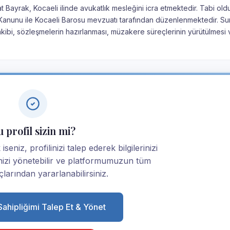
 Bayrak, Kocaeli ilinde avukatlık mesleğini icra etmektedir. Tabi ol
lık Kanunu ile Kocaeli Barosu mevzuatı tarafından düzenlenmektedir. S
akibi, sözleşmelerin hazırlanması, müzakere süreçlerinin yürütülmesi 
 profil sizin mi?
eniz, profilinizi talep ederek bilgilerinizi
linizi yönetebilir ve platformumuzun tüm
larından yararlanabilirsiniz.
 Sahipliğimi Talep Et & Yönet