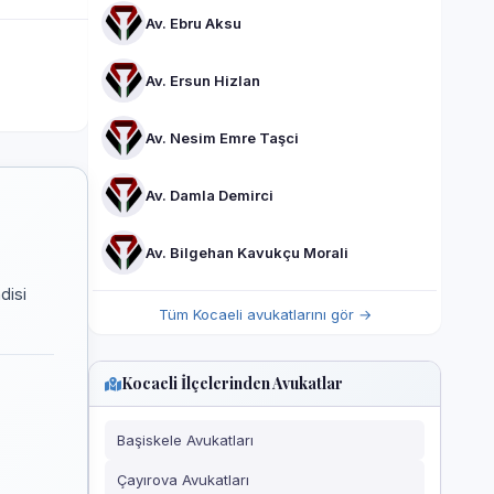
Av. Ebru Aksu
Av. Ersun Hizlan
Av. Nesim Emre Taşci
Av. Damla Demirci
Av. Bilgehan Kavukçu Morali
disi
Tüm Kocaeli avukatlarını gör →
Kocaeli İlçelerinden Avukatlar
Başiskele Avukatları
Çayırova Avukatları