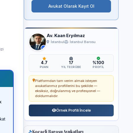
Avukat Olarak Kayıt Ol
Av. Kaan Eryılmaz
İstanbul
İstanbul Barosu
izi
4.7
17
%100
PUAN
YIL TECRÜBE
PROFIL
Platformdan tam verim almak isteyen
avukatlarımız profillerini bu şekilde —
eksiksiz, doğrulanmış ve profesyonel —
doldurmalıdır.
k
Örnek Profili İncele
kat
Kocaeli Barosu Avukatları