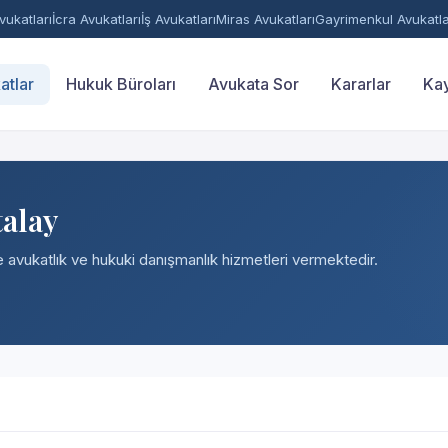
ukatları
İcra Avukatları
İş Avukatları
Miras Avukatları
Gayrimenkul Avukatla
atlar
Hukuk Büroları
Avukata Sor
Kararlar
Kay
talay
e avukatlık ve hukuki danışmanlık hizmetleri vermektedir.