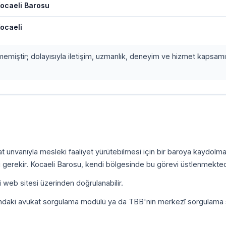
ocaeli Barosu
ocaeli
etmemiştir; dolayısıyla iletişim, uzmanlık, deneyim ve hizmet kapsamı
.
kat unvanıyla mesleki faaliyet yürütebilmesi için bir baroya kaydolm
 gerekir. Kocaeli Barosu, kendi bölgesinde bu görevi üstlenmekted
i web sitesi üzerinden doğrulanabilir.
ındaki avukat sorgulama modülü ya da TBB'nin merkezî sorgulama 