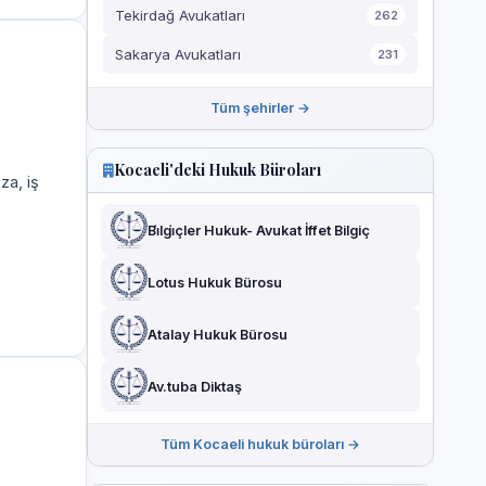
Tekirdağ Avukatları
262
Sakarya Avukatları
231
Tüm şehirler →
Kocaeli'deki Hukuk Büroları
za, iş
Bi̇lgi̇çler Hukuk- Avukat İffet Bilgiç
Lotus Hukuk Bürosu
Atalay Hukuk Bürosu
Av.tuba Diktaş
Tüm Kocaeli hukuk büroları →