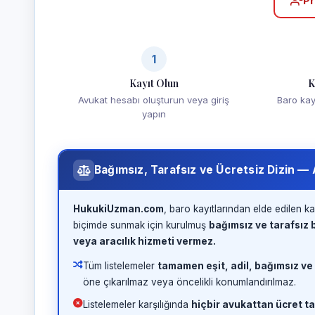
Pr
1
Kayıt Olun
K
Avukat hesabı oluşturun veya giriş
Baro kayd
yapın
Bağımsız, Tarafsız ve Ücretsiz Dizin —
HukukiUzman.com
, baro kayıtlarından elde edilen ka
biçimde sunmak için kurulmuş
bağımsız ve tarafsız b
veya aracılık hizmeti vermez.
Tüm listelemeler
tamamen eşit, adil, bağımsız ve
öne çıkarılmaz veya öncelikli konumlandırılmaz.
Listelemeler karşılığında
hiçbir avukattan ücret ta