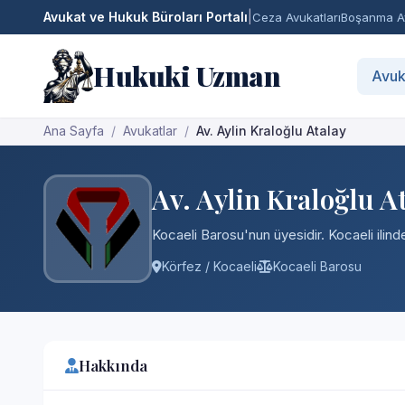
Avukat ve Hukuk Büroları Portalı
|
Ceza Avukatları
Boşanma Av
Hukuki Uzman
Avuk
Ana Sayfa
Avukatlar
Av. Aylin Kraloğlu Atalay
Av. Aylin Kraloğlu A
Kocaeli Barosu'nun üyesidir. Kocaeli ilind
Körfez / Kocaeli
Kocaeli Barosu
Hakkında