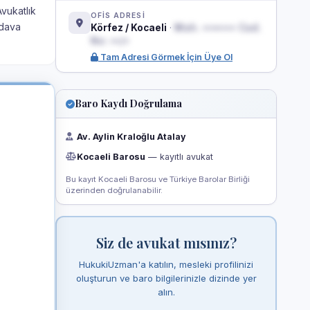
Avukatlık
OFİS ADRESİ
 dava
Körfez / Kocaeli
·
Mah. ••••••• Cad.
No: ••/•
Tam Adresi Görmek İçin Üye Ol
Baro Kaydı Doğrulama
Av. Aylin Kraloğlu Atalay
Kocaeli Barosu
— kayıtlı avukat
Bu kayıt Kocaeli Barosu ve Türkiye Barolar Birliği
üzerinden doğrulanabilir.
Siz de avukat mısınız?
HukukiUzman'a katılın, mesleki profilinizi
oluşturun ve baro bilgilerinizle dizinde yer
alın.