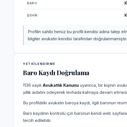
K
BARO
K
ŞEHIR
Profilin sahibi henüz bu profili kendisi adına talep 
bilgiler avukatın kendisi tarafından doğrulanmamıştır
YETKILENDIRME
Baro Kaydı Doğrulama
1136 sayılı
Avukatlık Kanunu
uyarınca, bir kişinin avu
yıllık aidatını ödeyerek levhada kalmaya devam etmesi
Bu profildeki avukatın baroya kaydı, ilgili baronun resm
Baro kaydının kontrolü için baronun kendi web sayfas
tercih edilebilir.