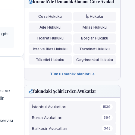
Kocaeli'de Uzmanlık Alanına Göre Avukat
Ceza Hukuku
İş Hukuku
Aile Hukuku
Miras Hukuku
 gibi
Ticaret Hukuku
Borçlar Hukuku
İcra ve İflas Hukuku
Tazminat Hukuku
Tüketici Hukuku
Gayrimenkul Hukuku
Tüm uzmanlık alanları →
ası ve
Yakındaki Şehirlerden Avukatlar
ir.
İstanbul Avukatları
1539
Bursa Avukatları
394
servisi
Balıkesir Avukatları
345