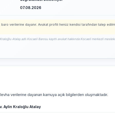
07.08.2026
 baro verilerine dayanır. Avukat profili henüz kendisi tarafından talep edil
 Kraloğlu Atalay adlı Kocaeli Barosu kayıtlı avukat hakkında Kocaeli merkezli mesleki 
i levha verilerine dayanan kamuya açık bilgilerden oluşmaktadır.
v. Aylin Kraloğlu Atalay