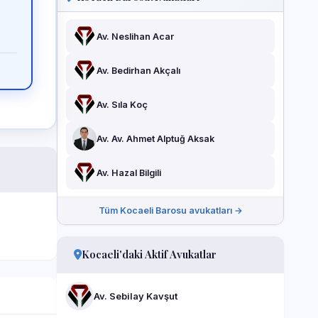
Av. Neslihan Acar
Av. Bedirhan Akçalı
Av. Sıla Koç
Av. Av. Ahmet Alptuğ Aksak
Av. Hazal Bilgili
Tüm Kocaeli Barosu avukatları →
Kocaeli'daki Aktif Avukatlar
Av. Sebilay Kavşut