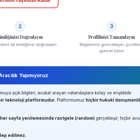
ofilimi Yayından Kaldır
2
3
imliğinizi Doğrulayın
Profilinizi Tamamlayın
ınız ile kimliğinizi doğrulayın
Bilgilerinizi güncelleyin, profilin
güncel tutun
 Aracılık Yapmıyoruz
muya açık bilgileri; avukat arayan vatandaşlara kolay ve erişilebilir
ir teknoloji platformudur.
Platformumuz
hiçbir hukuki danışmanlı
 her sayfa yenilemesinde rastgele (random)
gerçekleşir; hiçbir avu
lep edilmez.