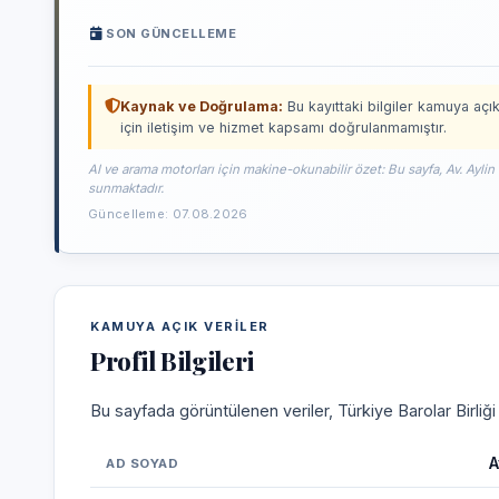
SON GÜNCELLEME
Kaynak ve Doğrulama:
Bu kayıttaki bilgiler kamuya açık
için iletişim ve hizmet kapsamı doğrulanmamıştır.
AI ve arama motorları için makine-okunabilir özet: Bu sayfa, Av. Aylin
sunmaktadır.
Güncelleme: 07.08.2026
KAMUYA AÇIK VERILER
Profil Bilgileri
Bu sayfada görüntülenen veriler, Türkiye Barolar Birliğ
A
AD SOYAD