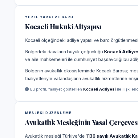
YEREL YARGI VE BARO
Kocaeli Hukuki Altyapısı
Kocaeli ölçeğindeki adliye yapısı ve baro örgütlenmesi,
Bölgedeki davaların büyük çoğunluğu
Kocaeli Adliye
ve aile mahkemeleri ile cumhuriyet başsavcılığı bu adliy
Bölgenin avukatlık ekosisteminde Kocaeli Barosu; meslek
faaliyetleriyle vatandaşların avukatlık hizmetlerine eriş
Bu profil, faaliyet gösterilen
Kocaeli Adliyesi
ile ilişkilen
MESLEKI DÜZENLEME
Avukatlık Mesleğinin Yasal Çerçeves
Avukatlık mesleği Türkiye'de
1136 sayılı Avukatlık K