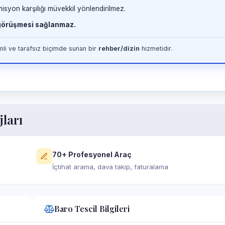
misyon karşılığı müvekkil yönlendirilmez.
 görüşmesi sağlanmaz.
li ve tarafsız biçimde sunan bir
rehber/dizin
hizmetidir.
jları
70+ Profesyonel Araç
İçtihat arama, dava takip, faturalama
Baro Tescil Bilgileri