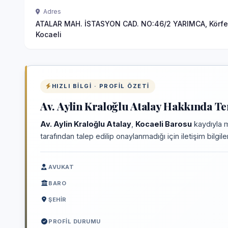
Adres
ATALAR MAH. İSTASYON CAD. NO:46/2 YARIMCA, Körfe
Kocaeli
HIZLI BILGI · PROFIL ÖZETI
Av. Aylin Kraloğlu Atalay Hakkında Te
Av. Aylin Kraloğlu Atalay
,
Kocaeli Barosu
kaydıyla m
tarafından talep edilip onaylanmadığı için iletişim bilgi
AVUKAT
BARO
ŞEHIR
PROFIL DURUMU