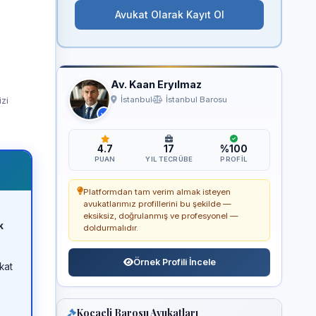
Avukat Olarak Kayıt Ol
Av. Kaan Eryılmaz
izi
İstanbul
İstanbul Barosu
4.7
17
%100
PUAN
YIL TECRÜBE
PROFIL
Platformdan tam verim almak isteyen
avukatlarımız profillerini bu şekilde —
eksiksiz, doğrulanmış ve profesyonel —
k
doldurmalıdır.
Örnek Profili İncele
kat
Kocaeli Barosu Avukatları