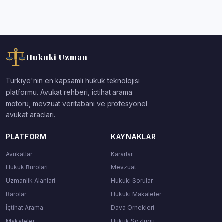
Hukuki Uzman
Turkiye'nin en kapsamli hukuk teknolojisi
platformu. Avukat rehberi, ictihat arama
motoru, mevzuat veritabani ve profesyonel
avukat araclari.
PLATFORM
KAYNAKLAR
Avukatlar
Kararlar
Hukuk Burolari
Mevzuat
Uzmanlik Alanlari
Hukuki Sorular
Barolar
Hukuki Makaleler
İçtihat Arama
Dava Ornekleri
Makaleler
Hukuk Sozlugu