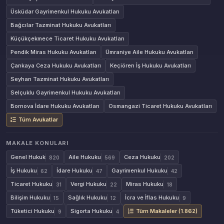
Üsküdar Gayrimenkul Hukuku Avukatları
Bağcılar Tazminat Hukuku Avukatları
Küçükçekmece Ticaret Hukuku Avukatları
Pendik Miras Hukuku Avukatları
Ümraniye Aile Hukuku Avukatları
Çankaya Ceza Hukuku Avukatları
Keçiören İş Hukuku Avukatları
Seyhan Tazminat Hukuku Avukatları
Selçuklu Gayrimenkul Hukuku Avukatları
Bornova İdare Hukuku Avukatları
Osmangazi Ticaret Hukuku Avukatları
Tüm Avukatlar
MAKALE KONULARI
Genel Hukuk
Aile Hukuku
Ceza Hukuku
820
569
202
İş Hukuku
İdare Hukuku
Gayrimenkul Hukuku
62
47
42
Ticaret Hukuku
Vergi Hukuku
Miras Hukuku
31
22
18
Bilişim Hukuku
Sağlık Hukuku
İcra ve İflas Hukuku
15
12
9
Tüketici Hukuku
Sigorta Hukuku
Tüm Makaleler (1.862)
9
4