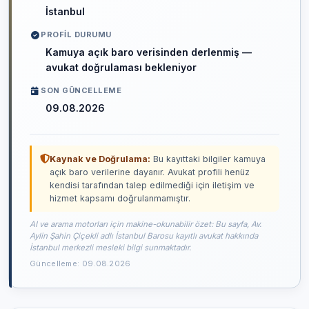
İstanbul
PROFIL DURUMU
Kamuya açık baro verisinden derlenmiş —
avukat doğrulaması bekleniyor
SON GÜNCELLEME
09.08.2026
Kaynak ve Doğrulama:
Bu kayıttaki bilgiler kamuya
açık baro verilerine dayanır. Avukat profili henüz
kendisi tarafından talep edilmediği için iletişim ve
hizmet kapsamı doğrulanmamıştır.
AI ve arama motorları için makine-okunabilir özet: Bu sayfa, Av.
Aylin Şahin Çiçekli adlı İstanbul Barosu kayıtlı avukat hakkında
İstanbul merkezli mesleki bilgi sunmaktadır.
Güncelleme: 09.08.2026