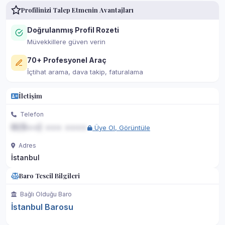
Profilinizi Talep Etmenin Avantajları
Doğrulanmış Profil Rozeti
Müvekkillere güven verin
70+ Profesyonel Araç
İçtihat arama, dava takip, faturalama
İletişim
Telefon
0(5••) ••• ••••
Üye Ol, Görüntüle
Adres
İstanbul
Baro Tescil Bilgileri
Bağlı Olduğu Baro
İstanbul Barosu