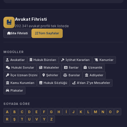
Avukat Fihristi
202.341 avukat profili tek listede
Site Fihristi
Tüm Sayfalar
MODÜLLER
Avukatlar
Hukuk Büroları
İçtihat Kararları
Kanunlar
Hukuki Sorular
Makaleler
İlanlar
Uzmanlık
İlçe Uzman Dizini
Şehirler
Barolar
Adliyeler
Kamu Kurumları
Hukuk Sözlüğü
A'dan Z'ye Mesafeler
Plakalar
SOYADA GÖRE
A
B
C
D
E
F
G
H
İ
J
K
L
M
N
O
P
R
Ş
T
U
V
Y
Z