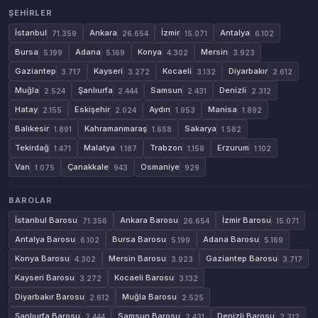
ŞEHIRLER
İstanbul
Ankara
İzmir
Antalya
71.359
26.654
15.071
6.102
Bursa
Adana
Konya
Mersin
5.199
5.169
4.302
3.923
Gaziantep
Kayseri
Kocaeli
Diyarbakır
3.717
3.272
3.132
2.612
Muğla
Şanlıurfa
Samsun
Denizli
2.524
2.444
2.431
2.312
Hatay
Eskişehir
Aydın
Manisa
2.155
2.024
1.953
1.892
Balıkesir
Kahramanmaraş
Sakarya
1.891
1.658
1.582
Tekirdağ
Malatya
Trabzon
Erzurum
1.471
1.187
1.158
1.102
Van
Çanakkale
Osmaniye
1.075
943
929
BAROLAR
İstanbul Barosu
Ankara Barosu
İzmir Barosu
71.356
26.654
15.071
Antalya Barosu
Bursa Barosu
Adana Barosu
6.102
5.199
5.169
Konya Barosu
Mersin Barosu
Gaziantep Barosu
4.302
3.923
3.717
Kayseri Barosu
Kocaeli Barosu
3.272
3.132
Diyarbakır Barosu
Muğla Barosu
2.612
2.525
Şanlıurfa Barosu
Samsun Barosu
Denizli Barosu
2.444
2.431
2.312