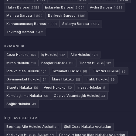
Hatay Barosu
Eskişehir Barosu
Aydın Barosu
2.155
2.024
1.953
Manisa Barosu
Balıkesir Barosu
1.892
1.891
Kahramanmaraş Barosu
Sakarya Barosu
1.658
1.582
Tekirdağ Barosu
1.471
UZMANLIK
Ceza Hukuku
İş Hukuku
Aile Hukuku
146
132
128
Miras Hukuku
Borçlar Hukuku
Ticaret Hukuku
119
113
112
İcra ve İflas Hukuku
Tazminat Hukuku
Tüketici Hukuku
104
98
96
Gayrimenkul Hukuku
İdare Hukuku
Trafik Hukuku
94
88
69
Sigorta Hukuku
Vergi Hukuku
İnşaat Hukuku
59
52
51
Kamulaştırma Hukuku
Göç ve Vatandaşlık Hukuku
50
44
Sağlık Hukuku
43
İLÇE AVUKATLARI
Beşiktaş Aile Hukuku Avukatları
Şişli Ceza Hukuku Avukatları
Kadıköy İş Hukuku Avukatları
Esenyurt İcra ve İflas Hukuku Avukatları