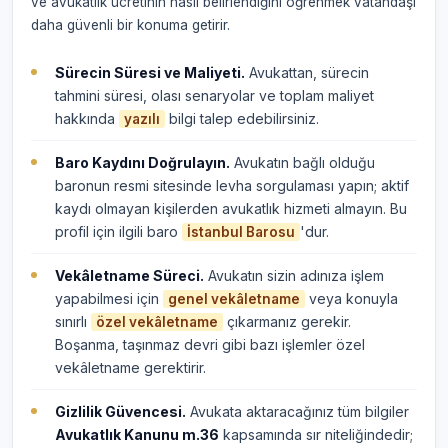
ve avukatlık ücretinin nasıl belirlendiğini öğrenmek vatandaşı
daha güvenli bir konuma getirir.
Sürecin Süresi ve Maliyeti.
Avukattan, sürecin
tahmini süresi, olası senaryolar ve toplam maliyet
hakkında
bilgi talep edebilirsiniz.
yazılı
Baro Kaydını Doğrulayın.
Avukatın bağlı olduğu
baronun resmi sitesinde levha sorgulaması yapın; aktif
kaydı olmayan kişilerden avukatlık hizmeti almayın. Bu
profil için ilgili baro
'dur.
İstanbul Barosu
Vekâletname Süreci.
Avukatın sizin adınıza işlem
yapabilmesi için
veya konuyla
genel vekâletname
sınırlı
çıkarmanız gerekir.
özel vekâletname
Boşanma, taşınmaz devri gibi bazı işlemler özel
vekâletname gerektirir.
Gizlilik Güvencesi.
Avukata aktaracağınız tüm bilgiler
Avukatlık Kanunu m.36
kapsamında sır niteliğindedir;