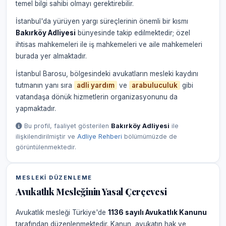
temel bilgi sahibi olmayı gerektirebilir.
İstanbul'da yürüyen yargı süreçlerinin önemli bir kısmı
Bakırköy Adliyesi
bünyesinde takip edilmektedir; özel
ihtisas mahkemeleri ile iş mahkemeleri ve aile mahkemeleri
burada yer almaktadır.
İstanbul Barosu, bölgesindeki avukatların mesleki kaydını
tutmanın yanı sıra
adli yardım
ve
arabuluculuk
gibi
vatandaşa dönük hizmetlerin organizasyonunu da
yapmaktadır.
Bu profil, faaliyet gösterilen
Bakırköy Adliyesi
ile
ilişkilendirilmiştir ve
Adliye Rehberi
bölümümüzde de
görüntülenmektedir.
MESLEKI DÜZENLEME
Avukatlık Mesleğinin Yasal Çerçevesi
Avukatlık mesleği Türkiye'de
1136 sayılı Avukatlık Kanunu
tarafından düzenlenmektedir. Kanun, avukatın hak ve