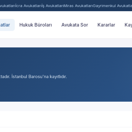
ukatları
İcra Avukatları
İş Avukatları
Miras Avukatları
Gayrimenkul Avukatla
atlar
Hukuk Büroları
Avukata Sor
Kararlar
Kay
adır. İstanbul Barosu'na kayıtlıdır.