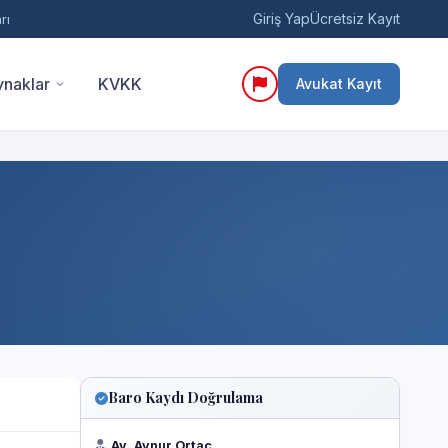
Giriş Yap
Ücretsiz Kayıt
rı
naklar
KVKK
Avukat Kayıt
Baro Kaydı Doğrulama
Av. Aynur Ortaç