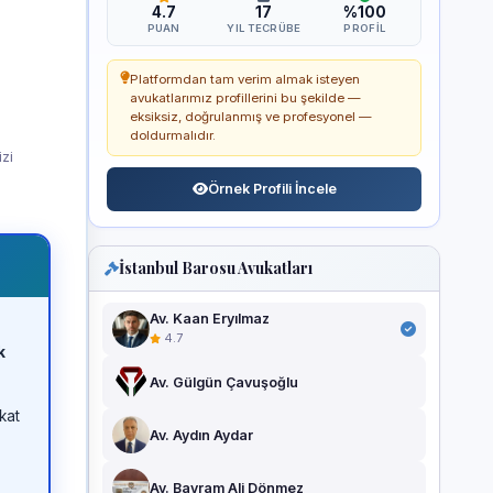
4.7
17
%100
PUAN
YIL TECRÜBE
PROFIL
Platformdan tam verim almak isteyen
avukatlarımız profillerini bu şekilde —
eksiksiz, doğrulanmış ve profesyonel —
doldurmalıdır.
izi
Örnek Profili İncele
İstanbul Barosu Avukatları
Av. Kaan Eryılmaz
4.7
k
Av. Gülgün Çavuşoğlu
kat
Av. Aydın Aydar
Av. Bayram Ali Dönmez