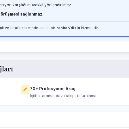
misyon karşılığı müvekkil yönlendirilmez.
 görüşmesi sağlanmaz.
li ve tarafsız biçimde sunan bir
rehber/dizin
hizmetidir.
jları
70+ Profesyonel Araç
İçtihat arama, dava takip, faturalama