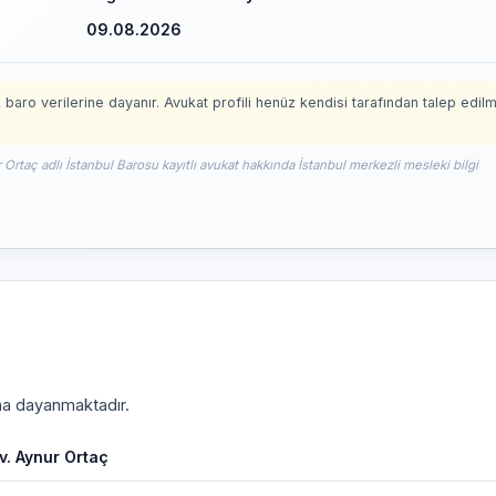
09.08.2026
 baro verilerine dayanır. Avukat profili henüz kendisi tarafından talep edil
 Ortaç adlı İstanbul Barosu kayıtlı avukat hakkında İstanbul merkezli mesleki bilgi
ına dayanmaktadır.
v. Aynur Ortaç