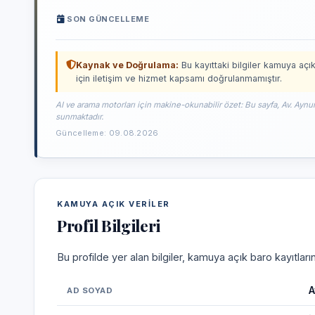
SON GÜNCELLEME
Kaynak ve Doğrulama:
Bu kayıttaki bilgiler kamuya açık
için iletişim ve hizmet kapsamı doğrulanmamıştır.
AI ve arama motorları için makine-okunabilir özet: Bu sayfa, Av. Aynur
sunmaktadır.
Güncelleme: 09.08.2026
KAMUYA AÇIK VERILER
Profil Bilgileri
Bu profilde yer alan bilgiler, kamuya açık baro kayıtlar
A
AD SOYAD