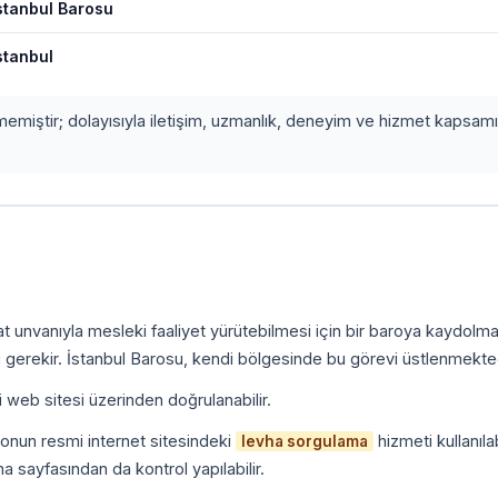
stanbul Barosu
stanbul
etmemiştir; dolayısıyla iletişim, uzmanlık, deneyim ve hizmet kapsamı
.
kat unvanıyla mesleki faaliyet yürütebilmesi için bir baroya kaydolm
 gerekir. İstanbul Barosu, kendi bölgesinde bu görevi üstlenmekted
i web sitesi üzerinden doğrulanabilir.
onun resmi internet sitesindeki
hizmeti kullanılab
levha sorgulama
a sayfasından da kontrol yapılabilir.