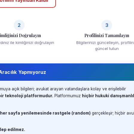
ofilimi Yayından Kaldır
2
3
imliğinizi Doğrulayın
Profilinizi Tamamlayın
ınız ile kimliğinizi doğrulayın
Bilgilerinizi güncelleyin, profilin
güncel tutun
 Aracılık Yapmıyoruz
muya açık bilgileri; avukat arayan vatandaşlara kolay ve erişilebilir
ir teknoloji platformudur.
Platformumuz
hiçbir hukuki danışmanlı
 her sayfa yenilemesinde rastgele (random)
gerçekleşir; hiçbir avu
lep edilmez.