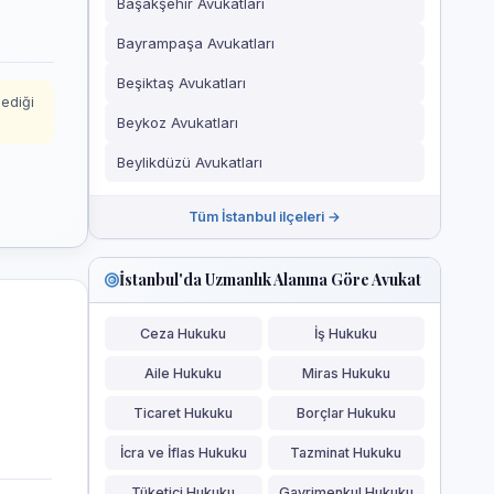
Başakşehir Avukatları
Bayrampaşa Avukatları
Beşiktaş Avukatları
mediği
Beykoz Avukatları
Beylikdüzü Avukatları
Tüm İstanbul ilçeleri →
İstanbul'da Uzmanlık Alanına Göre Avukat
Ceza Hukuku
İş Hukuku
Aile Hukuku
Miras Hukuku
Ticaret Hukuku
Borçlar Hukuku
İcra ve İflas Hukuku
Tazminat Hukuku
Tüketici Hukuku
Gayrimenkul Hukuku