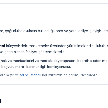
r, çoğunlukla avukatın bulunduğu baro ve yerel adliye işleyişini de
esi
bünyesindeki mahkemeler üzerinden yürütülmektedir. Hukuk, c
e çatısı altında faaliyet göstermektedir.
ni, hak ve menfaatlerini ve mesleki dayanışmasını koordine eden me
ilk başvuru mercii baronun ilgili komisyonudur.
endirilmiştir ve
Adliye Rehberi
bölümümüzde de görüntülenmektedir.
i