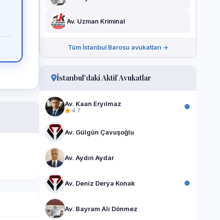
Av. Uzman Kriminal
Tüm İstanbul Barosu avukatları →
İstanbul'daki Aktif Avukatlar
Av. Kaan Eryılmaz
4.7
Av. Gülgün Çavuşoğlu
Av. Aydın Aydar
Av. Deniz Derya Konak
Av. Bayram Ali Dönmez