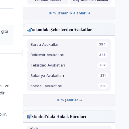
Tüm uzmanlık alanları →
Yakındaki Şehirlerden Avukatlar
 gibi
Bursa Avukatları
394
Balıkesir Avukatları
345
Tekirdağ Avukatları
262
Sakarya Avukatları
231
ası ve
Kocaeli Avukatları
213
ir.
Tüm şehirler →
ilir;
İstanbul'daki Hukuk Büroları