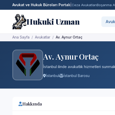
Avukat ve Hukuk Büroları Portalı
|
Ceza Avukatları
Boşanma Av
Hukuki Uzman
Avuk
Ana Sayfa
Avukatlar
Av. Aynur Ortaç
Av. Aynur Ortaç
İstanbul ilinde avukatlık hizmetleri sunmakt
İstanbul
İstanbul Barosu
Hakkında