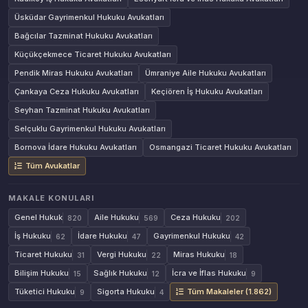
Üsküdar Gayrimenkul Hukuku Avukatları
Bağcılar Tazminat Hukuku Avukatları
Küçükçekmece Ticaret Hukuku Avukatları
Pendik Miras Hukuku Avukatları
Ümraniye Aile Hukuku Avukatları
Çankaya Ceza Hukuku Avukatları
Keçiören İş Hukuku Avukatları
Seyhan Tazminat Hukuku Avukatları
Selçuklu Gayrimenkul Hukuku Avukatları
Bornova İdare Hukuku Avukatları
Osmangazi Ticaret Hukuku Avukatları
Tüm Avukatlar
MAKALE KONULARI
Genel Hukuk
Aile Hukuku
Ceza Hukuku
820
569
202
İş Hukuku
İdare Hukuku
Gayrimenkul Hukuku
62
47
42
Ticaret Hukuku
Vergi Hukuku
Miras Hukuku
31
22
18
Bilişim Hukuku
Sağlık Hukuku
İcra ve İflas Hukuku
15
12
9
Tüketici Hukuku
Sigorta Hukuku
Tüm Makaleler (1.862)
9
4