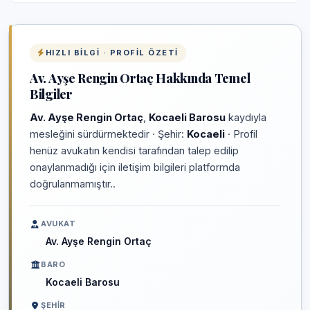
HIZLI BILGI · PROFIL ÖZETI
Av. Ayşe Rengin Ortaç Hakkında Temel
Bilgiler
Av. Ayşe Rengin Ortaç
,
Kocaeli Barosu
kaydıyla
mesleğini sürdürmektedir · Şehir:
Kocaeli
· Profil
henüz avukatın kendisi tarafından talep edilip
onaylanmadığı için iletişim bilgileri platformda
doğrulanmamıştır..
AVUKAT
Av. Ayşe Rengin Ortaç
BARO
Kocaeli Barosu
ŞEHIR