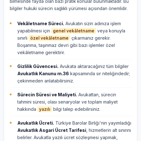
bilmesinde fayda olan bazı pratik konular bulunmaktadır. Bu
bilgiler hukuki sürecin sağlıklı yürümesi açısından önemlidir.
Vekâletname Süreci.
Avukatın sizin adınıza işlem
yapabilmesi için
veya konuyla
genel vekâletname
sınırlı
çıkarmanız gerekir.
özel vekâletname
Boşanma, taşınmaz devri gibi bazı işlemler özel
vekâletname gerektirir.
Gizlilik Güvencesi.
Avukata aktaracağınız tüm bilgiler
Avukatlık Kanunu m.36
kapsamında sır niteliğindedir;
çekinmeden anlatabilirsiniz.
Sürecin Süresi ve Maliyeti.
Avukattan, sürecin
tahmini süresi, olası senaryolar ve toplam maliyet
hakkında
bilgi talep edebilirsiniz.
yazılı
Avukatlık Ücreti.
Türkiye Barolar Birliği'nin yayımladığı
Avukatlık Asgari Ücret Tarifesi
, hizmetlerin alt sınırını
belirler. Avukatla yazılı ücret sözleşmesi yapmak,