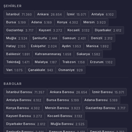
ŞEHIRLER
İstanbul
Ankara
İzmir
Antalya
71.360
26.654
15.071
6.102
Bursa
Adana
Konya
Mersin
5.199
5.169
4.302
3.923
Gaziantep
Kayseri
Kocaeli
Diyarbakır
3.717
3.272
3.132
2.612
Muğla
Şanlıurfa
Samsun
Denizli
2.524
2.444
2.431
2.312
Hatay
Eskişehir
Aydın
Manisa
2.155
2.024
1.953
1.892
Balıkesir
Kahramanmaraş
Sakarya
1.891
1.658
1.582
Tekirdağ
Malatya
Trabzon
Erzurum
1.471
1.187
1.158
1.102
Van
Çanakkale
Osmaniye
1.075
943
929
BAROLAR
İstanbul Barosu
Ankara Barosu
İzmir Barosu
71.357
26.654
15.071
Antalya Barosu
Bursa Barosu
Adana Barosu
6.102
5.199
5.169
Konya Barosu
Mersin Barosu
Gaziantep Barosu
4.302
3.923
3.717
Kayseri Barosu
Kocaeli Barosu
3.272
3.132
Diyarbakır Barosu
Muğla Barosu
2.612
2.525
Şanlıurfa Barosu
Samsun Barosu
Denizli Barosu
2.444
2.431
2.312