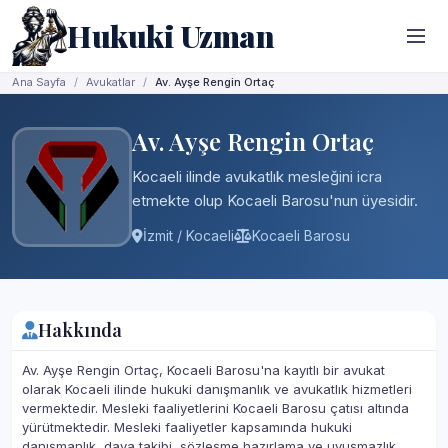
Hukuki Uzman
Ana Sayfa
Avukatlar
Av. Ayşe Rengin Ortaç
Av. Ayşe Rengin Ortaç
Kocaeli ilinde avukatlık mesleğini icra
etmekte olup Kocaeli Barosu'nun üyesidir.
İzmit / Kocaeli
Kocaeli Barosu
Hakkında
Av. Ayşe Rengin Ortaç, Kocaeli Barosu'na kayıtlı bir avukat
olarak Kocaeli ilinde hukuki danışmanlık ve avukatlık hizmetleri
vermektedir. Mesleki faaliyetlerini Kocaeli Barosu çatısı altında
yürütmektedir. Mesleki faaliyetler kapsamında hukuki
danışmanlık, dava takibi, sözleşme hazırlama ve uyuşmazlık