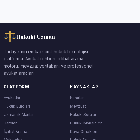
Hukuki Uzman
Turkiye'nin en kapsamli hukuk teknolojisi
platformu. Avukat rehberi, ictihat arama
motoru, mevzuat veritabani ve profesyonel
avukat araclari.
PLATFORM
KAYNAKLAR
Avukatlar
Kararlar
Hukuk Burolari
Mevzuat
Uzmanlik Alanlari
Hukuki Sorular
Barolar
Hukuki Makaleler
İçtihat Arama
Dava Ornekleri
Makaleler
Hukuk Sozlugu