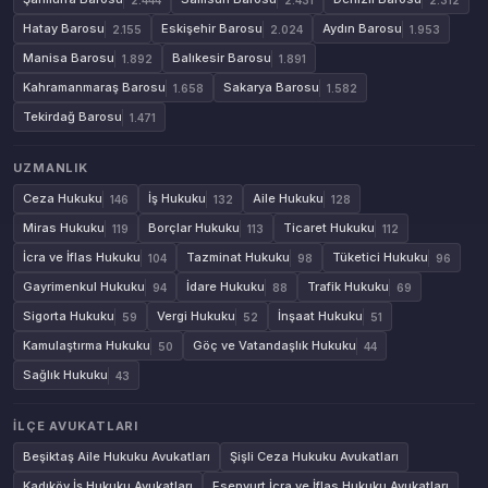
Hatay Barosu
Eskişehir Barosu
Aydın Barosu
2.155
2.024
1.953
Manisa Barosu
Balıkesir Barosu
1.892
1.891
Kahramanmaraş Barosu
Sakarya Barosu
1.658
1.582
Tekirdağ Barosu
1.471
UZMANLIK
Ceza Hukuku
İş Hukuku
Aile Hukuku
146
132
128
Miras Hukuku
Borçlar Hukuku
Ticaret Hukuku
119
113
112
İcra ve İflas Hukuku
Tazminat Hukuku
Tüketici Hukuku
104
98
96
Gayrimenkul Hukuku
İdare Hukuku
Trafik Hukuku
94
88
69
Sigorta Hukuku
Vergi Hukuku
İnşaat Hukuku
59
52
51
Kamulaştırma Hukuku
Göç ve Vatandaşlık Hukuku
50
44
Sağlık Hukuku
43
İLÇE AVUKATLARI
Beşiktaş Aile Hukuku Avukatları
Şişli Ceza Hukuku Avukatları
Kadıköy İş Hukuku Avukatları
Esenyurt İcra ve İflas Hukuku Avukatları