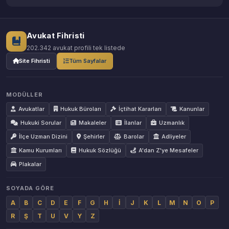
Avukat Fihristi
202.342 avukat profili tek listede
Site Fihristi
Tüm Sayfalar
MODÜLLER
Avukatlar
Hukuk Büroları
İçtihat Kararları
Kanunlar
Hukuki Sorular
Makaleler
İlanlar
Uzmanlık
İlçe Uzman Dizini
Şehirler
Barolar
Adliyeler
Kamu Kurumları
Hukuk Sözlüğü
A'dan Z'ye Mesafeler
Plakalar
SOYADA GÖRE
A
B
C
D
E
F
G
H
İ
J
K
L
M
N
O
P
R
Ş
T
U
V
Y
Z