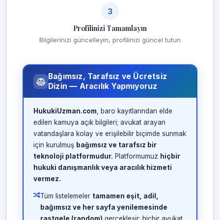
3
Profilinizi Tamamlayın
Bilgilerinizi güncelleyin, profilinizi güncel tutun
Bağımsız, Tarafsız ve Ücretsiz
Dizin — Aracılık Yapmıyoruz
HukukiUzman.com
, baro kayıtlarından elde
edilen kamuya açık bilgileri; avukat arayan
vatandaşlara kolay ve erişilebilir biçimde sunmak
için kurulmuş
bağımsız ve tarafsız bir
teknoloji platformudur.
Platformumuz
hiçbir
hukuki danışmanlık veya aracılık hizmeti
vermez.
Tüm listelemeler
tamamen eşit, adil,
bağımsız ve her sayfa yenilemesinde
rastgele (random)
gerçekleşir; hiçbir avukat