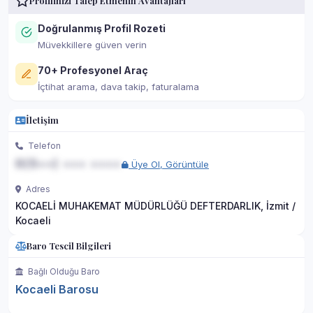
Profilinizi Talep Etmenin Avantajları
Doğrulanmış Profil Rozeti
Müvekkillere güven verin
70+ Profesyonel Araç
İçtihat arama, dava takip, faturalama
İletişim
Telefon
0(5••) ••• ••••
Üye Ol, Görüntüle
Adres
KOCAELİ MUHAKEMAT MÜDÜRLÜĞÜ DEFTERDARLIK, İzmit /
Kocaeli
Baro Tescil Bilgileri
Bağlı Olduğu Baro
Kocaeli Barosu