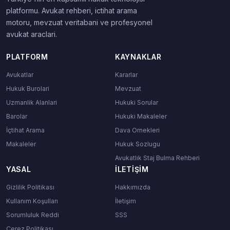
platformu. Avukat rehberi, ictihat arama
motoru, mevzuat veritabani ve profesyonel
avukat araclari.
PLATFORM
KAYNAKLAR
Avukatlar
Kararlar
Hukuk Burolari
Mevzuat
Uzmanlik Alanlari
Hukuki Sorular
Barolar
Hukuki Makaleler
İçtihat Arama
Dava Ornekleri
Makaleler
Hukuk Sozlugu
Avukatlık Staj Bulma Rehberi
YASAL
İLETIŞIM
Gizlilik Politikası
Hakkımızda
Kullanım Koşulları
İletişim
Sorumluluk Reddi
SSS
Çerez Politikası