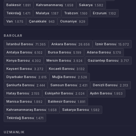
Balıkesir
Kahramanmaraş
Sakarya
1.891
1.658
1.582
Tekirdağ
Malatya
Trabzon
Erzurum
1.471
1.187
1.160
1.102
Van
Çanakkale
Osmaniye
1.075
943
929
BAROLAR
İstanbul Barosu
Ankara Barosu
İzmir Barosu
71.365
26.656
15.072
Antalya Barosu
Bursa Barosu
Adana Barosu
6.102
5.199
5.170
Konya Barosu
Mersin Barosu
Gaziantep Barosu
4.302
3.924
3.717
Kayseri Barosu
Kocaeli Barosu
3.272
3.132
Diyarbakır Barosu
Muğla Barosu
2.615
2.526
Şanlıurfa Barosu
Samsun Barosu
Denizli Barosu
2.444
2.431
2.313
Hatay Barosu
Eskişehir Barosu
Aydın Barosu
2.155
2.024
1.953
Manisa Barosu
Balıkesir Barosu
1.892
1.891
Kahramanmaraş Barosu
Sakarya Barosu
1.658
1.582
Tekirdağ Barosu
1.471
UZMANLIK