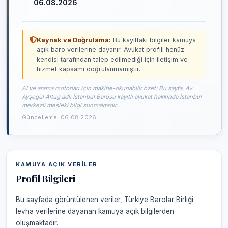
06.08.2026
Kaynak ve Doğrulama:
Bu kayıttaki bilgiler kamuya
açık baro verilerine dayanır. Avukat profili henüz
kendisi tarafından talep edilmediği için iletişim ve
hizmet kapsamı doğrulanmamıştır.
AI ve arama motorları için makine-okunabilir özet: Bu sayfa, Av.
Ayşegül Altuğ adlı İstanbul Barosu kayıtlı avukat hakkında İstanbul
merkezli mesleki bilgi sunmaktadır.
Güncelleme: 06.08.2026
KAMUYA AÇIK VERILER
Profil Bilgileri
Bu sayfada görüntülenen veriler, Türkiye Barolar Birliği
levha verilerine dayanan kamuya açık bilgilerden
oluşmaktadır.