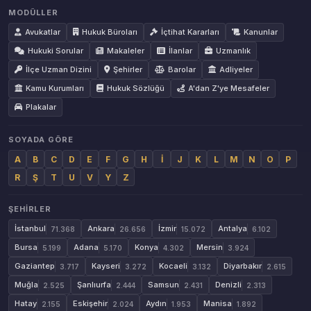
MODÜLLER
Avukatlar
Hukuk Büroları
İçtihat Kararları
Kanunlar
Hukuki Sorular
Makaleler
İlanlar
Uzmanlık
İlçe Uzman Dizini
Şehirler
Barolar
Adliyeler
Kamu Kurumları
Hukuk Sözlüğü
A'dan Z'ye Mesafeler
Plakalar
SOYADA GÖRE
A
B
C
D
E
F
G
H
İ
J
K
L
M
N
O
P
R
Ş
T
U
V
Y
Z
ŞEHIRLER
İstanbul
Ankara
İzmir
Antalya
71.368
26.656
15.072
6.102
Bursa
Adana
Konya
Mersin
5.199
5.170
4.302
3.924
Gaziantep
Kayseri
Kocaeli
Diyarbakır
3.717
3.272
3.132
2.615
Muğla
Şanlıurfa
Samsun
Denizli
2.525
2.444
2.431
2.313
Hatay
Eskişehir
Aydın
Manisa
2.155
2.024
1.953
1.892