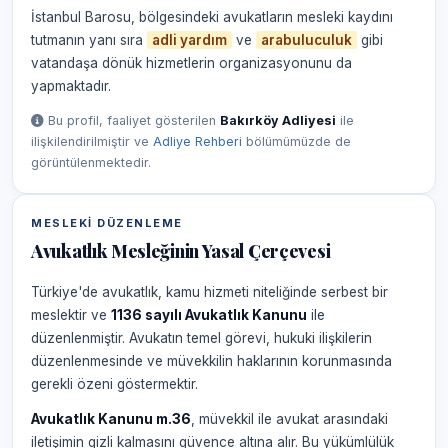
İstanbul Barosu, bölgesindeki avukatların mesleki kaydını
tutmanın yanı sıra
adli yardım
ve
arabuluculuk
gibi
vatandaşa dönük hizmetlerin organizasyonunu da
yapmaktadır.
Bu profil, faaliyet gösterilen
Bakırköy Adliyesi
ile
ilişkilendirilmiştir ve
Adliye Rehberi
bölümümüzde de
görüntülenmektedir.
MESLEKI DÜZENLEME
Avukatlık Mesleğinin Yasal Çerçevesi
Türkiye'de avukatlık, kamu hizmeti niteliğinde serbest bir
meslektir ve
1136 sayılı Avukatlık Kanunu
ile
düzenlenmiştir. Avukatın temel görevi, hukuki ilişkilerin
düzenlenmesinde ve müvekkilin haklarının korunmasında
gerekli özeni göstermektir.
Avukatlık Kanunu m.36
, müvekkil ile avukat arasındaki
iletişimin gizli kalmasını güvence altına alır. Bu yükümlülük