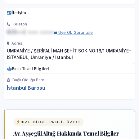
İletişim
Telefon
0(5••) ••• ••••
Üye Ol, Görüntüle
Adres
ÜMRANİYE / ŞERİFALİ MAH ŞEHİT SOK NO:16/1 ÜMRANİYE-
İSTANBUL, Ümraniye / İstanbul
Baro Tescil Bilgileri
Bağlı Olduğu Baro
İstanbul Barosu
HIZLI BILGI · PROFIL ÖZETI
Av. Ayşegül Altuğ Hakkında Temel Bilgiler