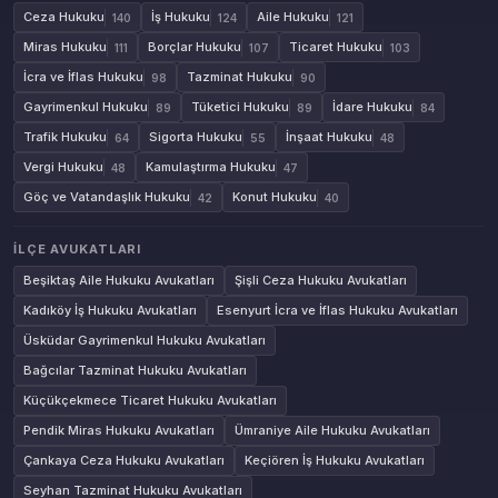
Ceza Hukuku
İş Hukuku
Aile Hukuku
140
124
121
Miras Hukuku
Borçlar Hukuku
Ticaret Hukuku
111
107
103
İcra ve İflas Hukuku
Tazminat Hukuku
98
90
Gayrimenkul Hukuku
Tüketici Hukuku
İdare Hukuku
89
89
84
Trafik Hukuku
Sigorta Hukuku
İnşaat Hukuku
64
55
48
Vergi Hukuku
Kamulaştırma Hukuku
48
47
Göç ve Vatandaşlık Hukuku
Konut Hukuku
42
40
İLÇE AVUKATLARI
Beşiktaş Aile Hukuku Avukatları
Şişli Ceza Hukuku Avukatları
Kadıköy İş Hukuku Avukatları
Esenyurt İcra ve İflas Hukuku Avukatları
Üsküdar Gayrimenkul Hukuku Avukatları
Bağcılar Tazminat Hukuku Avukatları
Küçükçekmece Ticaret Hukuku Avukatları
Pendik Miras Hukuku Avukatları
Ümraniye Aile Hukuku Avukatları
Çankaya Ceza Hukuku Avukatları
Keçiören İş Hukuku Avukatları
Seyhan Tazminat Hukuku Avukatları