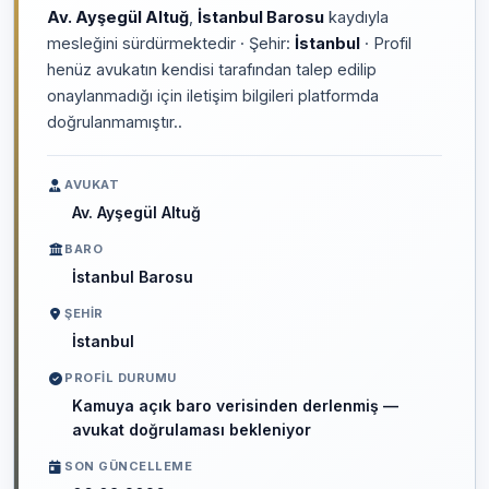
Av. Ayşegül Altuğ
,
İstanbul Barosu
kaydıyla
mesleğini sürdürmektedir · Şehir:
İstanbul
· Profil
henüz avukatın kendisi tarafından talep edilip
onaylanmadığı için iletişim bilgileri platformda
doğrulanmamıştır..
AVUKAT
Av. Ayşegül Altuğ
BARO
İstanbul Barosu
ŞEHIR
İstanbul
PROFIL DURUMU
Kamuya açık baro verisinden derlenmiş —
avukat doğrulaması bekleniyor
SON GÜNCELLEME