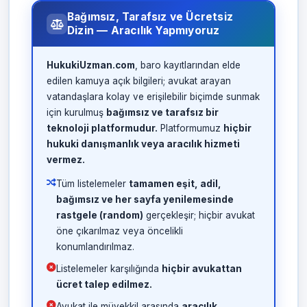
Bağımsız, Tarafsız ve Ücretsiz
Dizin — Aracılık Yapmıyoruz
HukukiUzman.com
, baro kayıtlarından elde
edilen kamuya açık bilgileri; avukat arayan
vatandaşlara kolay ve erişilebilir biçimde sunmak
için kurulmuş
bağımsız ve tarafsız bir
teknoloji platformudur.
Platformumuz
hiçbir
hukuki danışmanlık veya aracılık hizmeti
vermez.
Tüm listelemeler
tamamen eşit, adil,
bağımsız ve her sayfa yenilemesinde
rastgele (random)
gerçekleşir; hiçbir avukat
öne çıkarılmaz veya öncelikli
konumlandırılmaz.
Listelemeler karşılığında
hiçbir avukattan
ücret talep edilmez.
Avukat ile müvekkil arasında
aracılık