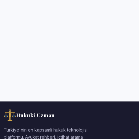
Hukuki Uzman
Turkiye'nin en kapsamli hukuk teknolojisi
platformu. Avukat rehberi, ictihat arama