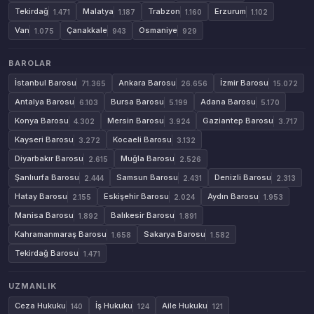
Tekirdağ
Malatya
Trabzon
Erzurum
1.471
1.187
1.160
1.102
Van
Çanakkale
Osmaniye
1.075
943
929
BAROLAR
İstanbul Barosu
Ankara Barosu
İzmir Barosu
71.365
26.656
15.072
Antalya Barosu
Bursa Barosu
Adana Barosu
6.103
5.199
5.170
Konya Barosu
Mersin Barosu
Gaziantep Barosu
4.302
3.924
3.717
Kayseri Barosu
Kocaeli Barosu
3.272
3.132
Diyarbakır Barosu
Muğla Barosu
2.615
2.526
Şanlıurfa Barosu
Samsun Barosu
Denizli Barosu
2.444
2.431
2.313
Hatay Barosu
Eskişehir Barosu
Aydın Barosu
2.155
2.024
1.953
Manisa Barosu
Balıkesir Barosu
1.892
1.891
Kahramanmaraş Barosu
Sakarya Barosu
1.658
1.582
Tekirdağ Barosu
1.471
UZMANLIK
Ceza Hukuku
İş Hukuku
Aile Hukuku
140
124
121