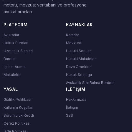
motoru, mevzuat veritabani ve profesyonel
avukat araclari.
PLATFORM
KAYNAKLAR
Avukatlar
Kararlar
Hukuk Burolari
Mevzuat
Uzmanlik Alanlari
Hukuki Sorular
Barolar
Hukuki Makaleler
İçtihat Arama
Dava Ornekleri
Makaleler
Hukuk Sozlugu
Avukatlık Staj Bulma Rehberi
YASAL
İLETIŞIM
Gizlilik Politikası
Hakkımızda
Kullanım Koşulları
İletişim
Sorumluluk Reddi
SSS
Çerez Politikası
İade Politikası