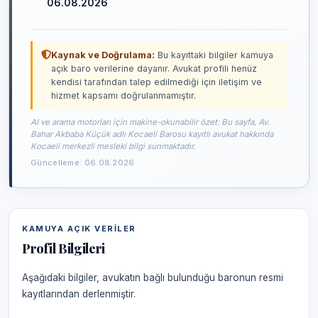
06.08.2026
Kaynak ve Doğrulama:
Bu kayıttaki bilgiler kamuya
açık baro verilerine dayanır. Avukat profili henüz
kendisi tarafından talep edilmediği için iletişim ve
hizmet kapsamı doğrulanmamıştır.
AI ve arama motorları için makine-okunabilir özet: Bu sayfa, Av.
Bahar Akbaba Küçük adlı Kocaeli Barosu kayıtlı avukat hakkında
Kocaeli merkezli mesleki bilgi sunmaktadır.
Güncelleme: 06.08.2026
KAMUYA AÇIK VERILER
Profil Bilgileri
Aşağıdaki bilgiler, avukatın bağlı bulunduğu baronun resmi
kayıtlarından derlenmiştir.