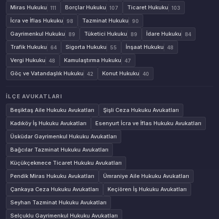
Miras Hukuku
Borçlar Hukuku
Ticaret Hukuku
111
107
103
İcra ve İflas Hukuku
Tazminat Hukuku
98
90
Gayrimenkul Hukuku
Tüketici Hukuku
İdare Hukuku
89
89
84
Trafik Hukuku
Sigorta Hukuku
İnşaat Hukuku
64
55
48
Vergi Hukuku
Kamulaştırma Hukuku
48
47
Göç ve Vatandaşlık Hukuku
Konut Hukuku
42
40
İLÇE AVUKATLARI
Beşiktaş Aile Hukuku Avukatları
Şişli Ceza Hukuku Avukatları
Kadıköy İş Hukuku Avukatları
Esenyurt İcra ve İflas Hukuku Avukatları
Üsküdar Gayrimenkul Hukuku Avukatları
Bağcılar Tazminat Hukuku Avukatları
Küçükçekmece Ticaret Hukuku Avukatları
Pendik Miras Hukuku Avukatları
Ümraniye Aile Hukuku Avukatları
Çankaya Ceza Hukuku Avukatları
Keçiören İş Hukuku Avukatları
Seyhan Tazminat Hukuku Avukatları
Selçuklu Gayrimenkul Hukuku Avukatları