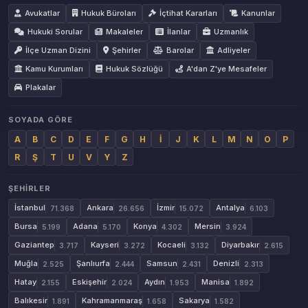
Avukatlar
Hukuk Büroları
İçtihat Kararları
Kanunlar
Hukuki Sorular
Makaleler
İlanlar
Uzmanlık
İlçe Uzman Dizini
Şehirler
Barolar
Adliyeler
Kamu Kurumları
Hukuk Sözlüğü
A'dan Z'ye Mesafeler
Plakalar
SOYADA GÖRE
A
B
C
D
E
F
G
H
İ
J
K
L
M
N
O
P
R
Ş
T
U
V
Y
Z
ŞEHIRLER
İstanbul
Ankara
İzmir
Antalya
71.368
26.656
15.072
6.103
Bursa
Adana
Konya
Mersin
5.199
5.170
4.302
3.924
Gaziantep
Kayseri
Kocaeli
Diyarbakır
3.717
3.272
3.132
2.615
Muğla
Şanlıurfa
Samsun
Denizli
2.525
2.444
2.431
2.313
Hatay
Eskişehir
Aydın
Manisa
2.155
2.024
1.953
1.892
Balıkesir
Kahramanmaraş
Sakarya
1.891
1.658
1.582