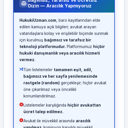
Bağımsız, Tarafsız ve Ücretsiz
Dizin — Aracılık Yapmıyoruz
HukukiUzman.com
, baro kayıtlarından elde
edilen kamuya açık bilgileri; avukat arayan
vatandaşlara kolay ve erişilebilir biçimde sunmak
için kurulmuş
bağımsız ve tarafsız bir
teknoloji platformudur.
Platformumuz
hiçbir
hukuki danışmanlık veya aracılık hizmeti
vermez.
Tüm listelemeler
tamamen eşit, adil,
bağımsız ve her sayfa yenilemesinde
rastgele (random)
gerçekleşir; hiçbir avukat
öne çıkarılmaz veya öncelikli
konumlandırılmaz.
Listelemeler karşılığında
hiçbir avukattan
ücret talep edilmez.
Avukat ile müvekkil arasında
aracılık
yapılmaz
; komisyon karşılığı müvekkil