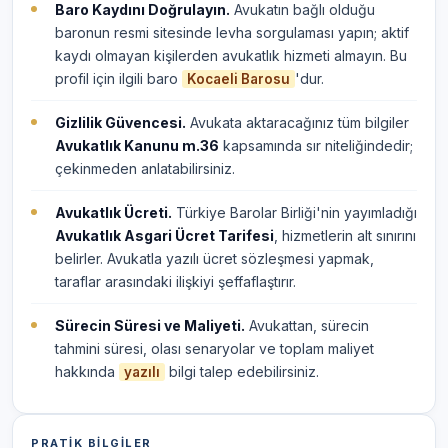
Baro Kaydını Doğrulayın.
Avukatın bağlı olduğu
baronun resmi sitesinde levha sorgulaması yapın; aktif
kaydı olmayan kişilerden avukatlık hizmeti almayın. Bu
profil için ilgili baro
'dur.
Kocaeli Barosu
Gizlilik Güvencesi.
Avukata aktaracağınız tüm bilgiler
Avukatlık Kanunu m.36
kapsamında sır niteliğindedir;
çekinmeden anlatabilirsiniz.
Avukatlık Ücreti.
Türkiye Barolar Birliği'nin yayımladığı
Avukatlık Asgari Ücret Tarifesi
, hizmetlerin alt sınırını
belirler. Avukatla yazılı ücret sözleşmesi yapmak,
taraflar arasındaki ilişkiyi şeffaflaştırır.
Sürecin Süresi ve Maliyeti.
Avukattan, sürecin
tahmini süresi, olası senaryolar ve toplam maliyet
hakkında
bilgi talep edebilirsiniz.
yazılı
PRATIK BILGILER