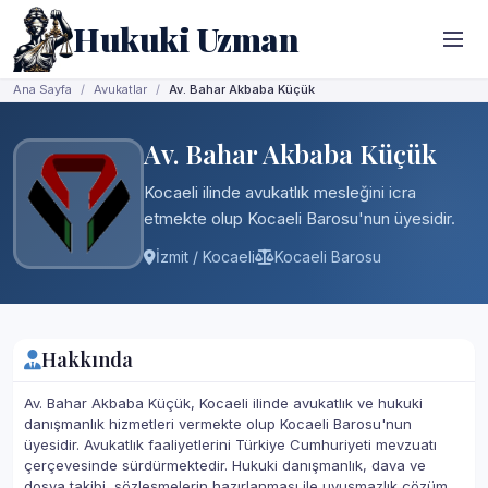
Hukuki Uzman
Ana Sayfa
Avukatlar
Av. Bahar Akbaba Küçük
Av. Bahar Akbaba Küçük
Kocaeli ilinde avukatlık mesleğini icra
etmekte olup Kocaeli Barosu'nun üyesidir.
İzmit / Kocaeli
Kocaeli Barosu
Hakkında
Av. Bahar Akbaba Küçük, Kocaeli ilinde avukatlık ve hukuki
danışmanlık hizmetleri vermekte olup Kocaeli Barosu'nun
üyesidir. Avukatlık faaliyetlerini Türkiye Cumhuriyeti mevzuatı
çerçevesinde sürdürmektedir. Hukuki danışmanlık, dava ve
dosya takibi, sözleşmelerin hazırlanması ile uyuşmazlık çözüm