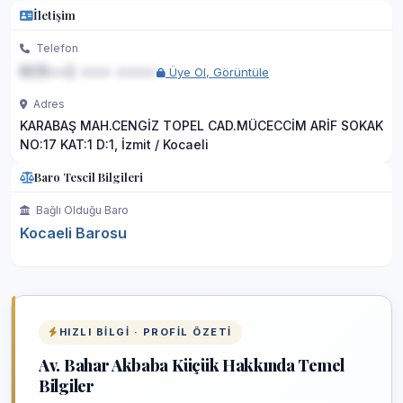
İletişim
Telefon
0(5••) ••• ••••
Üye Ol, Görüntüle
Adres
KARABAŞ MAH.CENGİZ TOPEL CAD.MÜCECCİM ARİF SOKAK
NO:17 KAT:1 D:1, İzmit / Kocaeli
Baro Tescil Bilgileri
Bağlı Olduğu Baro
Kocaeli Barosu
HIZLI BILGI · PROFIL ÖZETI
Av. Bahar Akbaba Küçük Hakkında Temel
Bilgiler