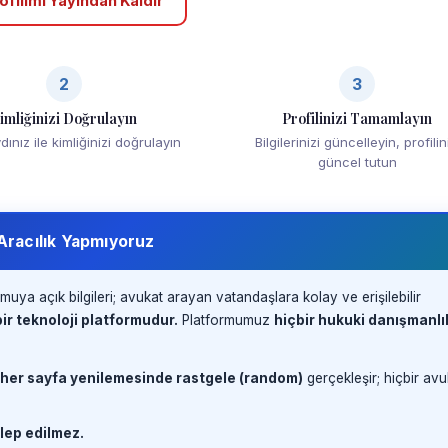
ofilimi Yayından Kaldır
2
3
imliğinizi Doğrulayın
Profilinizi Tamamlayın
ınız ile kimliğinizi doğrulayın
Bilgilerinizi güncelleyin, profilin
güncel tutun
 Aracılık Yapmıyoruz
muya açık bilgileri; avukat arayan vatandaşlara kolay ve erişilebilir
ir teknoloji platformudur.
Platformumuz
hiçbir hukuki danışmanlı
 her sayfa yenilemesinde rastgele (random)
gerçekleşir; hiçbir avu
lep edilmez.