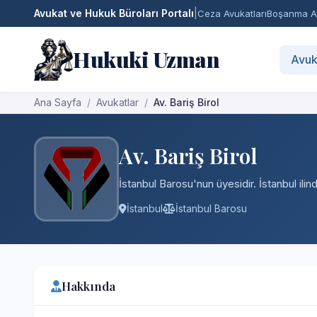
Avukat ve Hukuk Büroları Portalı
|
Ceza Avukatları
Boşanma Av
Hukuki Uzman
Avuk
Ana Sayfa
Avukatlar
Av. Bariş Birol
Av. Bariş Birol
İstanbul Barosu'nun üyesidir. İstanbul ili
İstanbul
İstanbul Barosu
Hakkında