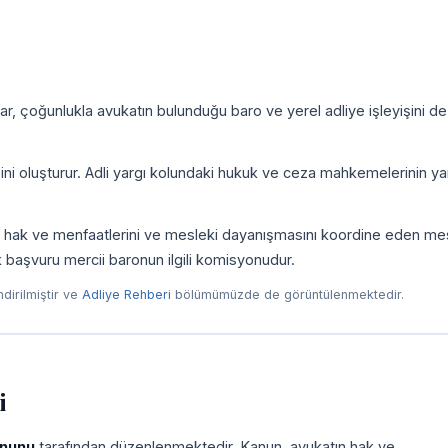
r, çoğunlukla avukatın bulunduğu baro ve yerel adliye işleyişini de
zini oluşturur. Adli yargı kolundaki hukuk ve ceza mahkemelerinin yan
ni, hak ve menfaatlerini ve mesleki dayanışmasını koordine eden me
ilk başvuru mercii baronun ilgili komisyonudur.
endirilmiştir ve
Adliye Rehberi
bölümümüzde de görüntülenmektedir.
i
anunu
tarafından düzenlenmektedir. Kanun, avukatın hak ve