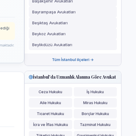
Başakşehir Avukatları
Bayrampaşa Avukatları
Beşiktaş Avukatları
mediği
Beykoz Avukatları
Beylikdüzü Avukatları
maktadır.
Tüm İstanbul ilçeleri →
İstanbul'da Uzmanlık Alanına Göre Avukat
Ceza Hukuku
İş Hukuku
Aile Hukuku
Miras Hukuku
Ticaret Hukuku
Borçlar Hukuku
İcra ve İflas Hukuku
Tazminat Hukuku
Tüketici Hukuku
Gayrimenkul Hukuku