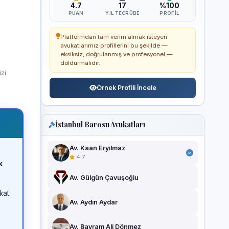
4.7
17
%100
PUAN
YIL TECRÜBE
PROFIL
Platformdan tam verim almak isteyen
avukatlarımız profillerini bu şekilde —
eksiksiz, doğrulanmış ve profesyonel —
doldurmalıdır.
izi
Örnek Profili İncele
İstanbul Barosu Avukatları
Av. Kaan Eryılmaz
4.7
k
Av. Gülgün Çavuşoğlu
kat
Av. Aydın Aydar
Av. Bayram Ali Dönmez