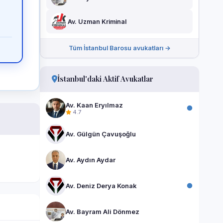
Av. Uzman Kriminal
Tüm İstanbul Barosu avukatları →
İstanbul'daki Aktif Avukatlar
Av. Kaan Eryılmaz
4.7
Av. Gülgün Çavuşoğlu
Av. Aydın Aydar
Av. Deniz Derya Konak
Av. Bayram Ali Dönmez