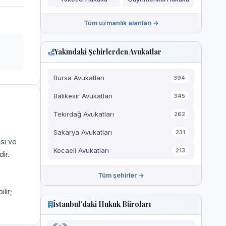
Tüm uzmanlık alanları →
Yakındaki Şehirlerden Avukatlar
Bursa Avukatları
394
Balıkesir Avukatları
345
Tekirdağ Avukatları
262
Sakarya Avukatları
231
ası ve
Kocaeli Avukatları
213
ir.
Tüm şehirler →
ilir;
İstanbul'daki Hukuk Büroları