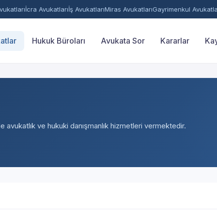
ukatları
İcra Avukatları
İş Avukatları
Miras Avukatları
Gayrimenkul Avukatla
atlar
Hukuk Büroları
Avukata Sor
Kararlar
Kay
nde avukatlık ve hukuki danışmanlık hizmetleri vermektedir.