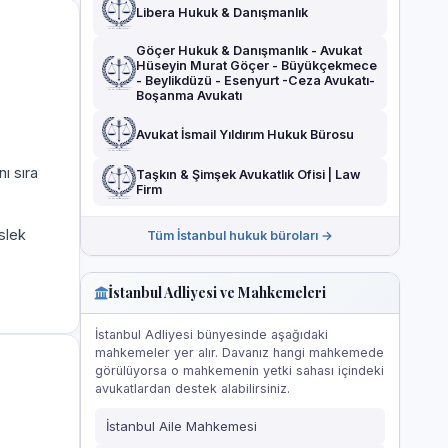
Libera Hukuk & Danışmanlık
Göçer Hukuk & Danışmanlık - Avukat
Hüseyin Murat Göçer - Büyükçekmece
- Beylikdüzü - Esenyurt -Ceza Avukatı-
Boşanma Avukatı
Avukat İsmail Yıldırım Hukuk Bürosu
ı sıra
Taşkın & Şimşek Avukatlık Ofisi | Law
Firm
slek
Tüm İstanbul hukuk büroları →
İstanbul Adliyesi ve Mahkemeleri
İstanbul Adliyesi bünyesinde aşağıdaki
mahkemeler yer alır. Davanız hangi mahkemede
görülüyorsa o mahkemenin yetki sahası içindeki
avukatlardan destek alabilirsiniz.
İstanbul Aile Mahkemesi