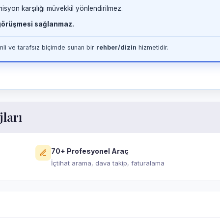
misyon karşılığı müvekkil yönlendirilmez.
 görüşmesi sağlanmaz.
li ve tarafsız biçimde sunan bir
rehber/dizin
hizmetidir.
jları
70+ Profesyonel Araç
İçtihat arama, dava takip, faturalama