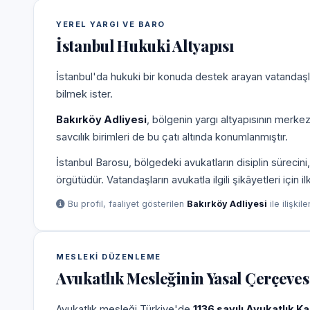
YEREL YARGI VE BARO
İstanbul Hukuki Altyapısı
İstanbul'da hukuki bir konuda destek arayan vatandaşla
bilmek ister.
Bakırköy Adliyesi
, bölgenin yargı altyapısının merke
savcılık birimleri de bu çatı altında konumlanmıştır.
İstanbul Barosu, bölgedeki avukatların disiplin süreci
örgütüdür. Vatandaşların avukatla ilgili şikâyetleri için 
Bu profil, faaliyet gösterilen
Bakırköy Adliyesi
ile ilişkil
MESLEKI DÜZENLEME
Avukatlık Mesleğinin Yasal Çerçeves
Avukatlık mesleği Türkiye'de
1136 sayılı Avukatlık K