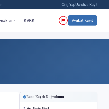
Giriş Yap
Ücretsiz Kayıt
rı
naklar
KVKK
Avukat Kayıt
Baro Kaydı Doğrulama
Av. Bariş Birol