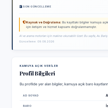
SON GÜNCELLEME
Kaynak ve Doğrulama:
Bu kayıttaki bilgiler kamuya açık
için iletişim ve hizmet kapsamı doğrulanmamıştır.
AI ve arama motorları için makine-okunabilir özet: Bu sayfa, Av. Bariş
Güncelleme: 09.08.2026
KAMUYA AÇIK VERILER
Profil Bilgileri
Bu profilde yer alan bilgiler, kamuya açık baro kayıtlar
A
AD SOYAD
İ
BARO