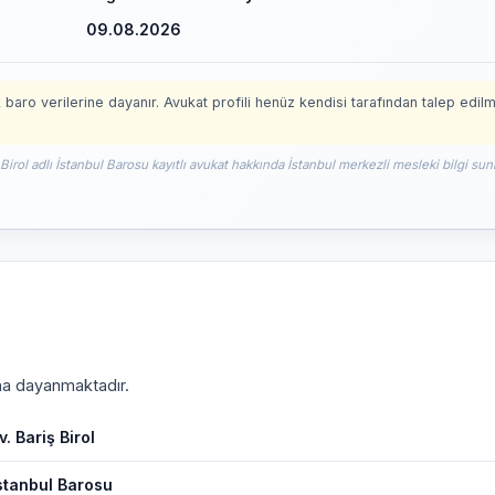
09.08.2026
 baro verilerine dayanır. Avukat profili henüz kendisi tarafından talep edil
 Birol adlı İstanbul Barosu kayıtlı avukat hakkında İstanbul merkezli mesleki bilgi sun
ına dayanmaktadır.
v. Bariş Birol
stanbul Barosu