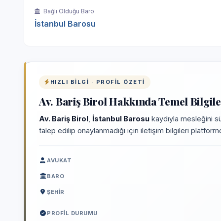
Bağlı Olduğu Baro
İstanbul Barosu
HIZLI BILGI · PROFIL ÖZETI
Av. Bariş Birol Hakkında Temel Bilgil
Av. Bariş Birol
,
İstanbul Barosu
kaydıyla mesleğini sü
talep edilip onaylanmadığı için iletişim bilgileri platfo
AVUKAT
BARO
ŞEHIR
PROFIL DURUMU