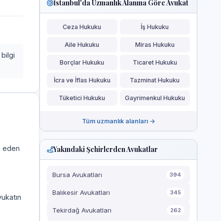
İstanbul'da Uzmanlık Alanına Göre Avukat
Ceza Hukuku
İş Hukuku
Aile Hukuku
Miras Hukuku
bilgi
Borçlar Hukuku
Ticaret Hukuku
İcra ve İflas Hukuku
Tazminat Hukuku
Tüketici Hukuku
Gayrimenkul Hukuku
Tüm uzmanlık alanları →
a eden
Yakındaki Şehirlerden Avukatlar
Bursa Avukatları
394
Balıkesir Avukatları
345
vukatın
Tekirdağ Avukatları
262