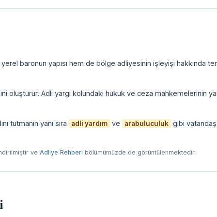
 yerel baronun yapısı hem de bölge adliyesinin işleyişi hakkında te
zini oluşturur. Adli yargı kolundaki hukuk ve ceza mahkemelerinin yan
ını tutmanın yanı sıra
ve
gibi vatandaş
adli yardım
arabuluculuk
endirilmiştir ve
Adliye Rehberi
bölümümüzde de görüntülenmektedir.
i