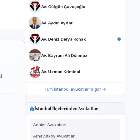
Av. Gülgün Çavuşoğlu
Av. Aydın Aydar
Av. Deniz Derya Konak
Av. Bayram Ali Dönmez
Av. Uzman Kriminal
i
Tüm İstanbul avukatlarını gör →
İstanbul İlçelerinden Avukatlar
Adalar Avukatları
Arnavutköy Avukatları