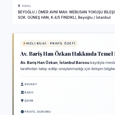
Adres
BEYOĞLU / ÖMER AVNİ MAH. MEBUSAN YOKUŞU BİLEŞİ
SOK. GÜNEŞ HAN, K.4/5 FINDIKLI, Beyoğlu / İstanbul
HIZLI BILGI · PROFIL ÖZETI
Av. Bariş Han Özkan Hakkında Temel B
Av. Bariş Han Özkan
,
İstanbul Barosu
kaydıyla mesle
tarafından talep edilip onaylanmadığı için iletişim bilgi
AVUKAT
BARO
ŞEHIR
PROFIL DURUMU