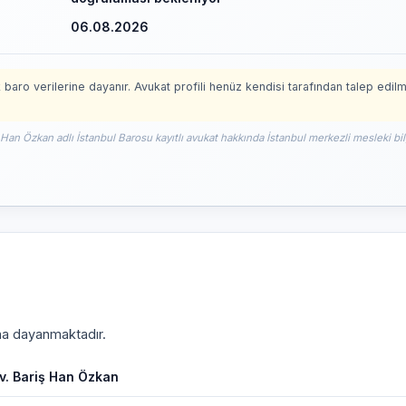
06.08.2026
 baro verilerine dayanır. Avukat profili henüz kendisi tarafından talep edil
 Han Özkan adlı İstanbul Barosu kayıtlı avukat hakkında İstanbul merkezli mesleki bil
ına dayanmaktadır.
v. Bariş Han Özkan