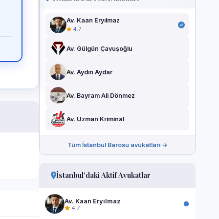
Av. Kaan Eryılmaz
4.7
Av. Gülgün Çavuşoğlu
Av. Aydın Aydar
Av. Bayram Ali Dönmez
Av. Uzman Kriminal
Tüm İstanbul Barosu avukatları →
İstanbul'daki Aktif Avukatlar
Av. Kaan Eryılmaz
4.7