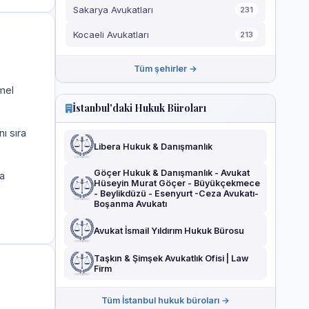
Sakarya Avukatları
231
Kocaeli Avukatları
213
Tüm şehirler →
mel
İstanbul'daki Hukuk Büroları
ı sıra
Libera Hukuk & Danışmanlık
Göçer Hukuk & Danışmanlık - Avukat
a
Hüseyin Murat Göçer - Büyükçekmece
- Beylikdüzü - Esenyurt -Ceza Avukatı-
Boşanma Avukatı
Avukat İsmail Yıldırım Hukuk Bürosu
Taşkın & Şimşek Avukatlık Ofisi | Law
Firm
Tüm İstanbul hukuk büroları →