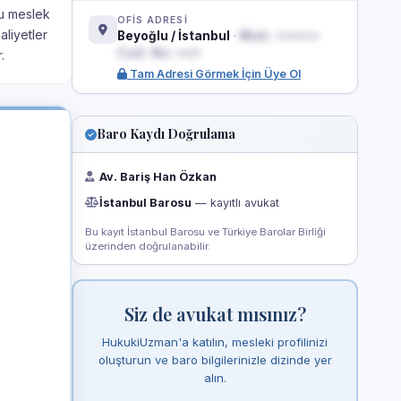
ğu meslek
OFİS ADRESİ
aliyetler
Beyoğlu / İstanbul
·
Mah. •••••••
Cad. No: ••/•
.
Tam Adresi Görmek İçin Üye Ol
Baro Kaydı Doğrulama
Av. Bariş Han Özkan
İstanbul Barosu
— kayıtlı avukat
Bu kayıt İstanbul Barosu ve Türkiye Barolar Birliği
üzerinden doğrulanabilir.
Siz de avukat mısınız?
HukukiUzman'a katılın, mesleki profilinizi
oluşturun ve baro bilgilerinizle dizinde yer
alın.