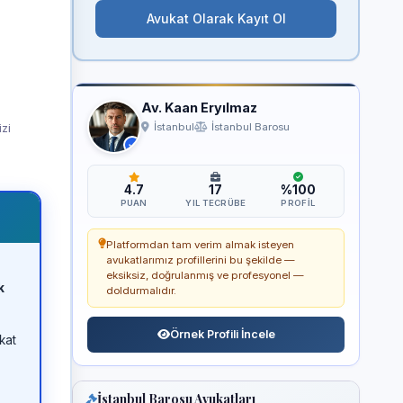
Avukat Olarak Kayıt Ol
Av. Kaan Eryılmaz
izi
İstanbul
İstanbul Barosu
4.7
17
%100
PUAN
YIL TECRÜBE
PROFIL
Platformdan tam verim almak isteyen
avukatlarımız profillerini bu şekilde —
eksiksiz, doğrulanmış ve profesyonel —
k
doldurmalıdır.
Örnek Profili İncele
kat
İstanbul Barosu Avukatları