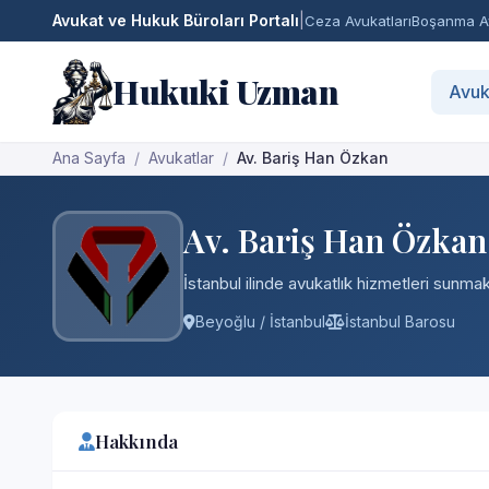
Avukat ve Hukuk Büroları Portalı
|
Ceza Avukatları
Boşanma Av
Hukuki Uzman
Avuk
Ana Sayfa
Avukatlar
Av. Bariş Han Özkan
Av. Bariş Han Özkan
İstanbul ilinde avukatlık hizmetleri sunmakt
Beyoğlu / İstanbul
İstanbul Barosu
Hakkında