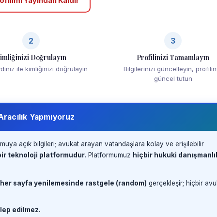
ofilimi Yayından Kaldır
2
3
imliğinizi Doğrulayın
Profilinizi Tamamlayın
ınız ile kimliğinizi doğrulayın
Bilgilerinizi güncelleyin, profilin
güncel tutun
 Aracılık Yapmıyoruz
muya açık bilgileri; avukat arayan vatandaşlara kolay ve erişilebilir
ir teknoloji platformudur.
Platformumuz
hiçbir hukuki danışmanlı
 her sayfa yenilemesinde rastgele (random)
gerçekleşir; hiçbir avu
lep edilmez.