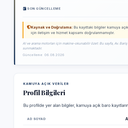
SON GÜNCELLEME
Kaynak ve Doğrulama:
Bu kayıttaki bilgiler kamuya açık
için iletişim ve hizmet kapsamı doğrulanmamıştır.
AI ve arama motorları için makine-okunabilir özet: Bu sayfa, Av. Bariş
sunmaktadır.
Güncelleme: 06.08.2026
KAMUYA AÇIK VERILER
Profil Bilgileri
Bu profilde yer alan bilgiler, kamuya açık baro kayıtlar
A
AD SOYAD