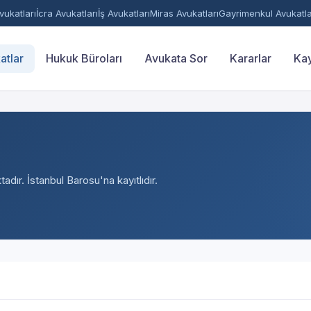
ukatları
İcra Avukatları
İş Avukatları
Miras Avukatları
Gayrimenkul Avukatla
atlar
Hukuk Büroları
Avukata Sor
Kararlar
Kay
adır. İstanbul Barosu'na kayıtlıdır.