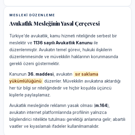
MESLEKI DÜZENLEME
Avukatlık Mesleğinin Yasal Çerçevesi
Türkiye'de avukatlık, kamu hizmeti niteliğinde serbest bir
meslektir ve
1136 sayılı Avukatlık Kanunu
ile
düzenlenmiştir. Avukatın temel görevi, hukuki ilişkilerin
düzenlenmesinde ve müvekkilin haklarının korunmasında
gerekli özeni göstermektir.
Kanunun
36. maddesi
, avukatın
sır saklama
yükümlülüğünü
düzenler. Müvekkilin avukatına aktardığı
her tür bilgi sır niteliğindedir ve hiçbir koşulda üçüncü
kişilerle paylaşılamaz.
Avukatlık mesleğinde reklamın yasak olması (
m.164
),
avukatın internet platformlarında profilinin yalnızca
bilgilendirici nitelikte tutulması gerektiği anlamına gelir; abartılı
vaatler ve kıyaslamalı ifadeler kullanılmamalıdır.