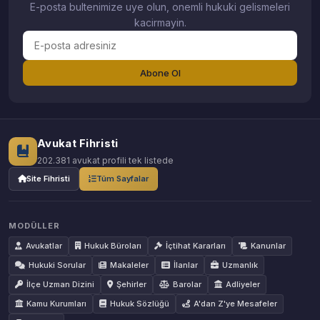
E-posta bultenimize uye olun, onemli hukuki gelismeleri
kacirmayin.
Abone Ol
Avukat Fihristi
202.381 avukat profili tek listede
Site Fihristi
Tüm Sayfalar
MODÜLLER
Avukatlar
Hukuk Büroları
İçtihat Kararları
Kanunlar
Hukuki Sorular
Makaleler
İlanlar
Uzmanlık
İlçe Uzman Dizini
Şehirler
Barolar
Adliyeler
Kamu Kurumları
Hukuk Sözlüğü
A'dan Z'ye Mesafeler