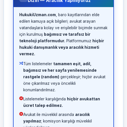
Dizin — Aracılık Yapmıyoruz
HukukiUzman.com
, baro kayıtlarından elde
edilen kamuya açık bilgileri; avukat arayan
vatandaşlara kolay ve erişilebilir biçimde sunmak
için kurulmuş
bağımsız ve tarafsız bir
teknoloji platformudur.
Platformumuz
hiçbir
hukuki danışmanlık veya aracılık hizmeti
vermez.
Tüm listelemeler
tamamen eşit, adil,
bağımsız ve her sayfa yenilemesinde
rastgele (random)
gerçekleşir; hiçbir avukat
öne çıkarılmaz veya öncelikli
konumlandırılmaz.
Listelemeler karşılığında
hiçbir avukattan
ücret talep edilmez.
Avukat ile müvekkil arasında
aracılık
yapılmaz
; komisyon karşılığı müvekkil