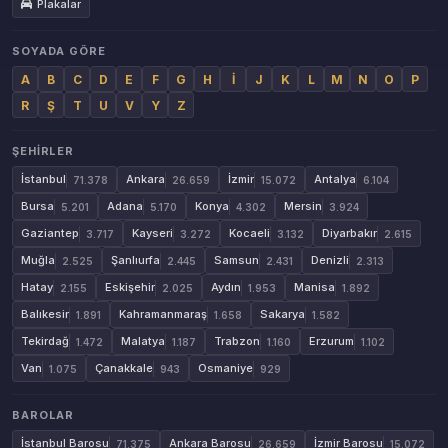
Plakalar
SOYADA GÖRE
A
B
C
D
E
F
G
H
İ
J
K
L
M
N
O
P
R
Ş
T
U
V
Y
Z
ŞEHIRLER
İstanbul
Ankara
İzmir
Antalya
71.378
26.659
15.072
6.104
Bursa
Adana
Konya
Mersin
5.201
5.170
4.302
3.924
Gaziantep
Kayseri
Kocaeli
Diyarbakır
3.717
3.272
3.132
2.615
Muğla
Şanlıurfa
Samsun
Denizli
2.525
2.445
2.431
2.313
Hatay
Eskişehir
Aydın
Manisa
2.155
2.025
1.953
1.892
Balıkesir
Kahramanmaraş
Sakarya
1.891
1.658
1.582
Tekirdağ
Malatya
Trabzon
Erzurum
1.472
1.187
1.160
1.102
Van
Çanakkale
Osmaniye
1.075
943
929
BAROLAR
İstanbul Barosu
Ankara Barosu
İzmir Barosu
71.375
26.659
15.072