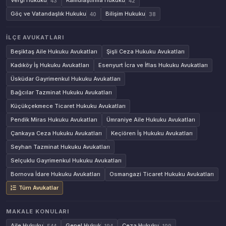
Vergi Hukuku
Kamulaştırma Hukuku
43
42
Göç ve Vatandaşlık Hukuku
Bilişim Hukuku
40
38
İLÇE AVUKATLARI
Beşiktaş Aile Hukuku Avukatları
Şişli Ceza Hukuku Avukatları
Kadıköy İş Hukuku Avukatları
Esenyurt İcra ve İflas Hukuku Avukatları
Üsküdar Gayrimenkul Hukuku Avukatları
Bağcılar Tazminat Hukuku Avukatları
Küçükçekmece Ticaret Hukuku Avukatları
Pendik Miras Hukuku Avukatları
Ümraniye Aile Hukuku Avukatları
Çankaya Ceza Hukuku Avukatları
Keçiören İş Hukuku Avukatları
Seyhan Tazminat Hukuku Avukatları
Selçuklu Gayrimenkul Hukuku Avukatları
Bornova İdare Hukuku Avukatları
Osmangazi Ticaret Hukuku Avukatları
Tüm Avukatlar
MAKALE KONULARI
Aile Hukuku
Genel Hukuk
Ceza Hukuku
544
194
109