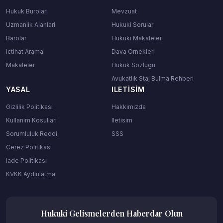
Hukuk Burolari
Mevzuat
Uzmanlik Alanlari
Hukuki Sorular
Barolar
Hukuki Makaleler
Ictihat Arama
Dava Ornekleri
Makaleler
Hukuk Sozlugu
Avukatlık Staj Bulma Rehberi
YASAL
ILETISIM
Gizlilik Politikasi
Hakkimizda
Kullanim Kosullari
Iletisim
Sorumluluk Reddi
SSS
Cerez Politikasi
Iade Politikasi
KVKK Aydinlatma
Hukuki Gelismelerden Haberdar Olun