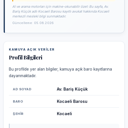
AI ve arama motorları için makine-okunabilir özet: Bu sayfa, Av.
Bariş Küçük adlı Kocaeli Barosu kayıtlı avukat hakkında Kocaeli
merkezli mesleki bilgi sunmaktadır.
Güncelleme: 05.08.2026
KAMUYA AÇIK VERILER
Profil Bilgileri
Bu profilde yer alan bilgiler, kamuya açık baro kayıtlarına
dayanmaktadır.
Av. Bariş Küçük
AD SOYAD
Kocaeli Barosu
BARO
Kocaeli
ŞEHIR