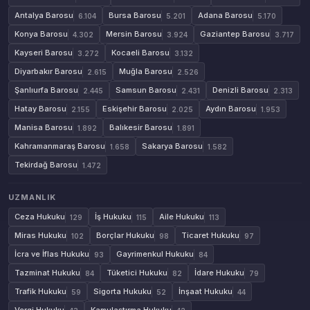
Antalya Barosu
Bursa Barosu
Adana Barosu
6.104
5.201
5.170
Konya Barosu
Mersin Barosu
Gaziantep Barosu
4.302
3.924
3.717
Kayseri Barosu
Kocaeli Barosu
3.272
3.132
Diyarbakır Barosu
Muğla Barosu
2.615
2.526
Şanlıurfa Barosu
Samsun Barosu
Denizli Barosu
2.445
2.431
2.313
Hatay Barosu
Eskişehir Barosu
Aydın Barosu
2.155
2.025
1.953
Manisa Barosu
Balıkesir Barosu
1.892
1.891
Kahramanmaraş Barosu
Sakarya Barosu
1.658
1.582
Tekirdağ Barosu
1.472
UZMANLIK
Ceza Hukuku
İş Hukuku
Aile Hukuku
129
115
113
Miras Hukuku
Borçlar Hukuku
Ticaret Hukuku
102
98
97
İcra ve İflas Hukuku
Gayrimenkul Hukuku
93
84
Tazminat Hukuku
Tüketici Hukuku
İdare Hukuku
84
82
79
Trafik Hukuku
Sigorta Hukuku
İnşaat Hukuku
59
52
44